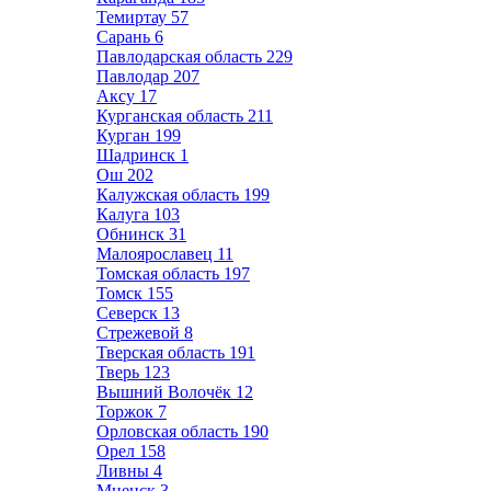
Темиртау
57
Сарань
6
Павлодарская область
229
Павлодар
207
Аксу
17
Курганская область
211
Курган
199
Шадринск
1
Ош
202
Калужская область
199
Калуга
103
Обнинск
31
Малоярославец
11
Томская область
197
Томск
155
Северск
13
Стрежевой
8
Тверская область
191
Тверь
123
Вышний Волочёк
12
Торжок
7
Орловская область
190
Орел
158
Ливны
4
Мценск
3