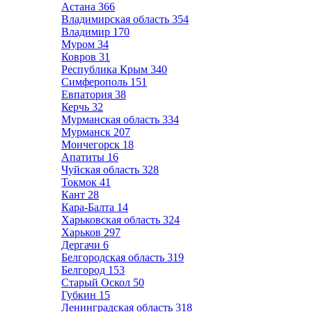
Астана
366
Владимирская область
354
Владимир
170
Муром
34
Ковров
31
Республика Крым
340
Симферополь
151
Евпатория
38
Керчь
32
Мурманская область
334
Мурманск
207
Мончегорск
18
Апатиты
16
Чуйская область
328
Токмок
41
Кант
28
Кара-Балта
14
Харьковская область
324
Харьков
297
Дергачи
6
Белгородская область
319
Белгород
153
Старый Оскол
50
Губкин
15
Ленинградская область
318