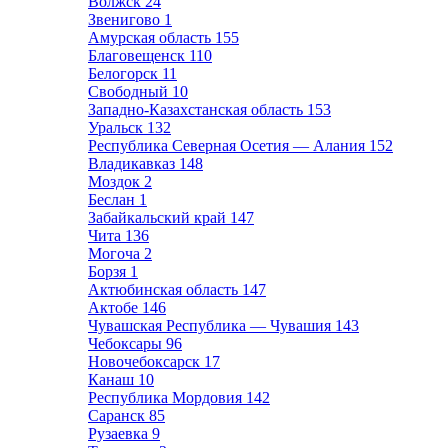
Волжск
24
Звенигово
1
Амурская область
155
Благовещенск
110
Белогорск
11
Свободный
10
Западно-Казахстанская область
153
Уральск
132
Республика Северная Осетия — Алания
152
Владикавказ
148
Моздок
2
Беслан
1
Забайкальский край
147
Чита
136
Могоча
2
Борзя
1
Актюбинская область
147
Актобе
146
Чувашская Республика — Чувашия
143
Чебоксары
96
Новочебоксарск
17
Канаш
10
Республика Мордовия
142
Саранск
85
Рузаевка
9