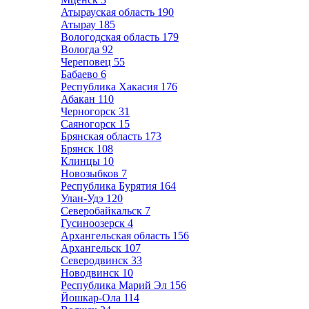
Атырауская область
190
Атырау
185
Вологодская область
179
Вологда
92
Череповец
55
Бабаево
6
Республика Хакасия
176
Абакан
110
Черногорск
31
Саяногорск
15
Брянская область
173
Брянск
108
Клинцы
10
Новозыбков
7
Республика Бурятия
164
Улан-Удэ
120
Северобайкальск
7
Гусиноозерск
4
Архангельская область
156
Архангельск
107
Северодвинск
33
Новодвинск
10
Республика Марий Эл
156
Йошкар-Ола
114