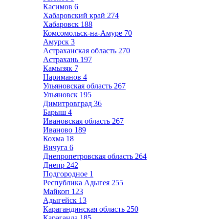
Касимов
6
Хабаровский край
274
Хабаровск
188
Комсомольск-на-Амуре
70
Амурск
3
Астраханская область
270
Астрахань
197
Камызяк
7
Нариманов
4
Ульяновская область
267
Ульяновск
195
Димитровград
36
Барыш
4
Ивановская область
267
Иваново
189
Кохма
18
Вичуга
6
Днепропетровская область
264
Днепр
242
Подгородное
1
Республика Адыгея
255
Майкоп
123
Адыгейск
13
Карагандинская область
250
Караганда
185