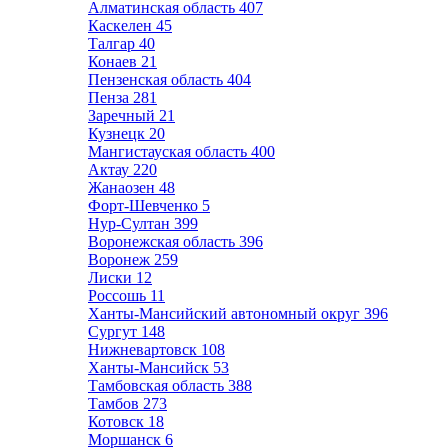
Алматинская область
407
Каскелен
45
Талгар
40
Конаев
21
Пензенская область
404
Пенза
281
Заречный
21
Кузнецк
20
Мангистауская область
400
Актау
220
Жанаозен
48
Форт-Шевченко
5
Нур-Султан
399
Воронежская область
396
Воронеж
259
Лиски
12
Россошь
11
Ханты-Мансийский автономный округ
396
Сургут
148
Нижневартовск
108
Ханты-Мансийск
53
Тамбовская область
388
Тамбов
273
Котовск
18
Моршанск
6