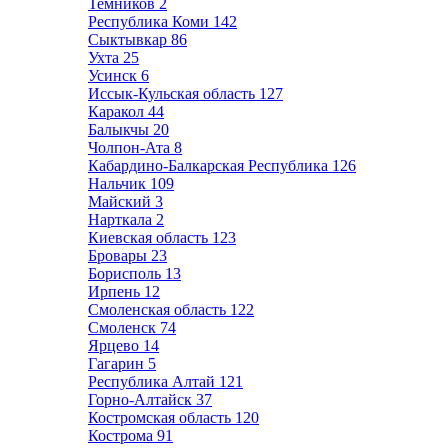
Темников
2
Республика Коми
142
Сыктывкар
86
Ухта
25
Усинск
6
Иссык-Кульская область
127
Каракол
44
Балыкчы
20
Чолпон-Ата
8
Кабардино-Балкарская Республика
126
Нальчик
109
Майский
3
Нарткала
2
Киевская область
123
Бровары
23
Борисполь
13
Ирпень
12
Смоленская область
122
Смоленск
74
Ярцево
14
Гагарин
5
Республика Алтай
121
Горно-Алтайск
37
Костромская область
120
Кострома
91