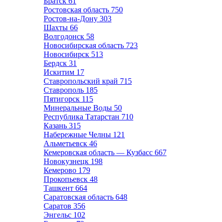
Братск
61
Ростовская область
750
Ростов-на-Дону
303
Шахты
66
Волгодонск
58
Новосибирская область
723
Новосибирск
513
Бердск
31
Искитим
17
Ставропольский край
715
Ставрополь
185
Пятигорск
115
Минеральные Воды
50
Республика Татарстан
710
Казань
315
Набережные Челны
121
Альметьевск
46
Кемеровская область — Кузбасс
667
Новокузнецк
198
Кемерово
179
Прокопьевск
48
Ташкент
664
Саратовская область
648
Саратов
356
Энгельс
102