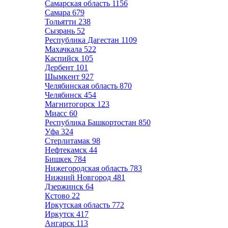
Самарская область
1156
Самара
679
Тольятти
238
Сызрань
52
Республика Дагестан
1109
Махачкала
522
Каспийск
105
Дербент
101
Шымкент
927
Челябинская область
870
Челябинск
454
Магнитогорск
123
Миасс
60
Республика Башкортостан
850
Уфа
324
Стерлитамак
98
Нефтекамск
44
Бишкек
784
Нижегородская область
783
Нижний Новгород
481
Дзержинск
64
Кстово
22
Иркутская область
772
Иркутск
417
Ангарск
113