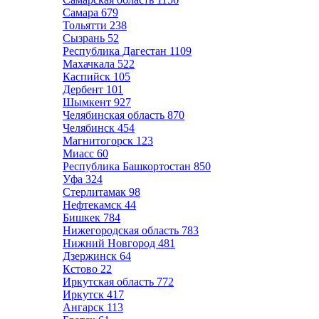
Самара
679
Тольятти
238
Сызрань
52
Республика Дагестан
1109
Махачкала
522
Каспийск
105
Дербент
101
Шымкент
927
Челябинская область
870
Челябинск
454
Магнитогорск
123
Миасс
60
Республика Башкортостан
850
Уфа
324
Стерлитамак
98
Нефтекамск
44
Бишкек
784
Нижегородская область
783
Нижний Новгород
481
Дзержинск
64
Кстово
22
Иркутская область
772
Иркутск
417
Ангарск
113