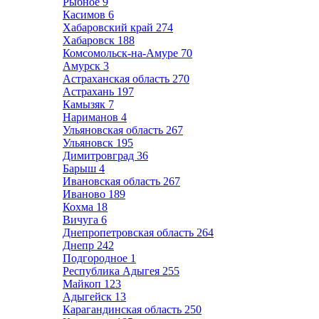
Рыбное
9
Касимов
6
Хабаровский край
274
Хабаровск
188
Комсомольск-на-Амуре
70
Амурск
3
Астраханская область
270
Астрахань
197
Камызяк
7
Нариманов
4
Ульяновская область
267
Ульяновск
195
Димитровград
36
Барыш
4
Ивановская область
267
Иваново
189
Кохма
18
Вичуга
6
Днепропетровская область
264
Днепр
242
Подгородное
1
Республика Адыгея
255
Майкоп
123
Адыгейск
13
Карагандинская область
250