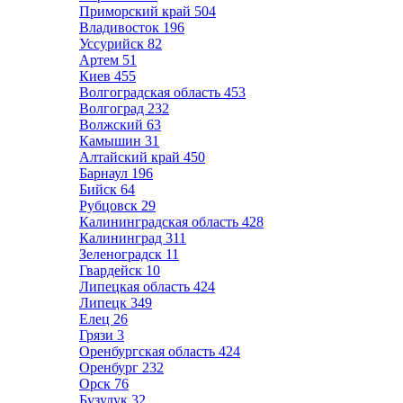
Приморский край
504
Владивосток
196
Уссурийск
82
Артем
51
Киев
455
Волгоградская область
453
Волгоград
232
Волжский
63
Камышин
31
Алтайский край
450
Барнаул
196
Бийск
64
Рубцовск
29
Калининградская область
428
Калининград
311
Зеленоградск
11
Гвардейск
10
Липецкая область
424
Липецк
349
Елец
26
Грязи
3
Оренбургская область
424
Оренбург
232
Орск
76
Бузулук
32