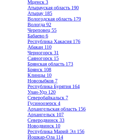
Мценск
3
Атырауская область
190
Атырау
185
Вологодская область
179
Вологда
92
Череповец
55
Бабаево
6
Республика Хакасия
176
Абакан
110
Черногорск
31
Саяногорск
15
Брянская область
173
Брянск
108
Клинцы
10
Новозыбков
7
Республика Бурятия
164
Улан-Удэ
120
Северобайкальск
7
Гусиноозерск
4
Архангельская область
156
Архангельск
107
Северодвинск
33
Новодвинск
10
Республика Марий Эл
156
Йошкар-Ола
114