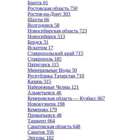
Братск
61
Ростовская область
750
Ростов-на-Дону
303
Шахты
66
Волгодонск
58
Новосибирская область
723
Новосибирск
513
Бердск
31
Искитим
17
Ставропольский край
715
Ставрополь
185
Пятигорск
115
Минеральные Воды
50
Республика Татарстан
710
Казань
315
Набережные Челны
121
Альметьевск
46
Кемеровская область — Кузбасс
667
Новокузнецк
198
Кемерово
179
Прокопьевск
48
Ташкент
664
Саратовская область
648
Саратов
356
Энгельс
102