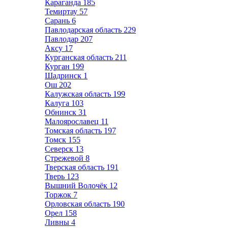
Караганда
185
Темиртау
57
Сарань
6
Павлодарская область
229
Павлодар
207
Аксу
17
Курганская область
211
Курган
199
Шадринск
1
Ош
202
Калужская область
199
Калуга
103
Обнинск
31
Малоярославец
11
Томская область
197
Томск
155
Северск
13
Стрежевой
8
Тверская область
191
Тверь
123
Вышний Волочёк
12
Торжок
7
Орловская область
190
Орел
158
Ливны
4