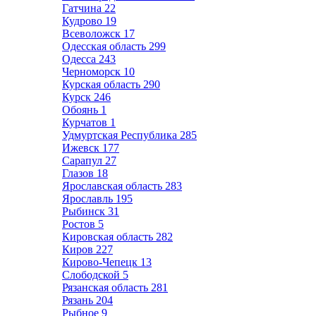
Гатчина
22
Кудрово
19
Всеволожск
17
Одесская область
299
Одесса
243
Черноморск
10
Курская область
290
Курск
246
Обоянь
1
Курчатов
1
Удмуртская Республика
285
Ижевск
177
Сарапул
27
Глазов
18
Ярославская область
283
Ярославль
195
Рыбинск
31
Ростов
5
Кировская область
282
Киров
227
Кирово-Чепецк
13
Слободской
5
Рязанская область
281
Рязань
204
Рыбное
9