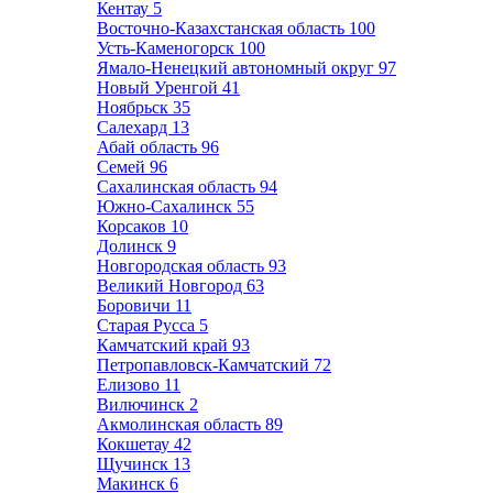
Кентау
5
Восточно-Казахстанская область
100
Усть-Каменогорск
100
Ямало-Ненецкий автономный округ
97
Новый Уренгой
41
Ноябрьск
35
Салехард
13
Абай область
96
Семей
96
Сахалинская область
94
Южно-Сахалинск
55
Корсаков
10
Долинск
9
Новгородская область
93
Великий Новгород
63
Боровичи
11
Старая Русса
5
Камчатский край
93
Петропавловск-Камчатский
72
Елизово
11
Вилючинск
2
Акмолинская область
89
Кокшетау
42
Щучинск
13
Макинск
6