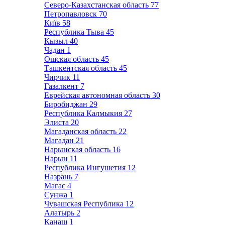
Северо-Казахстанская область
77
Петропавловск
70
Київ
58
Республика Тыва
45
Кызыл
40
Чадан
1
Ошская область
45
Ташкентская область
45
Чирчик
11
Газалкент
7
Еврейская автономная область
30
Биробиджан
29
Республика Калмыкия
27
Элиста
20
Магаданская область
22
Магадан
21
Нарынская область
16
Нарын
11
Республика Ингушетия
12
Назрань
7
Магас
4
Сунжа
1
Чувашская Республика
12
Алатырь
2
Канаш
1