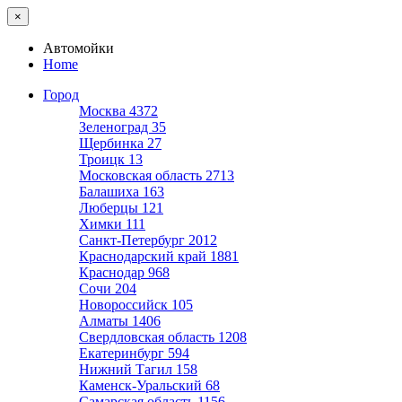
×
Автомойки
Home
Город
Москва
4372
Зеленоград
35
Щербинка
27
Троицк
13
Московская область
2713
Балашиха
163
Люберцы
121
Химки
111
Санкт-Петербург
2012
Краснодарский край
1881
Краснодар
968
Сочи
204
Новороссийск
105
Алматы
1406
Свердловская область
1208
Екатеринбург
594
Нижний Тагил
158
Каменск-Уральский
68
Самарская область
1156