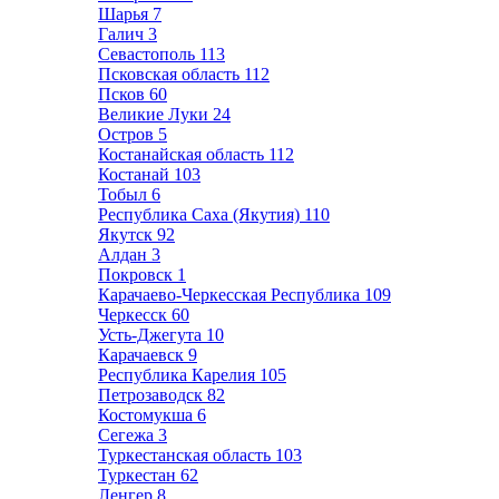
Шарья
7
Галич
3
Севастополь
113
Псковская область
112
Псков
60
Великие Луки
24
Остров
5
Костанайская область
112
Костанай
103
Тобыл
6
Республика Саха (Якутия)
110
Якутск
92
Алдан
3
Покровск
1
Карачаево-Черкесская Республика
109
Черкесск
60
Усть-Джегута
10
Карачаевск
9
Республика Карелия
105
Петрозаводск
82
Костомукша
6
Сегежа
3
Туркестанская область
103
Туркестан
62
Ленгер
8