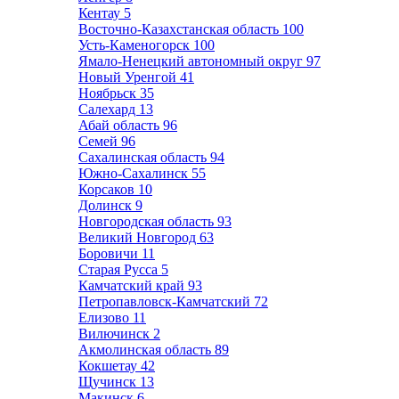
Кентау
5
Восточно-Казахстанская область
100
Усть-Каменогорск
100
Ямало-Ненецкий автономный округ
97
Новый Уренгой
41
Ноябрьск
35
Салехард
13
Абай область
96
Семей
96
Сахалинская область
94
Южно-Сахалинск
55
Корсаков
10
Долинск
9
Новгородская область
93
Великий Новгород
63
Боровичи
11
Старая Русса
5
Камчатский край
93
Петропавловск-Камчатский
72
Елизово
11
Вилючинск
2
Акмолинская область
89
Кокшетау
42
Щучинск
13
Макинск
6