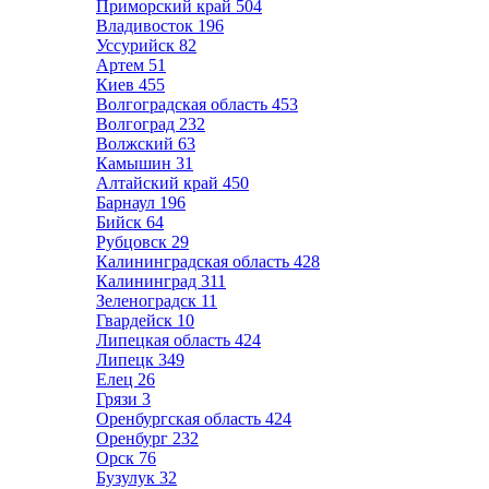
Приморский край
504
Владивосток
196
Уссурийск
82
Артем
51
Киев
455
Волгоградская область
453
Волгоград
232
Волжский
63
Камышин
31
Алтайский край
450
Барнаул
196
Бийск
64
Рубцовск
29
Калининградская область
428
Калининград
311
Зеленоградск
11
Гвардейск
10
Липецкая область
424
Липецк
349
Елец
26
Грязи
3
Оренбургская область
424
Оренбург
232
Орск
76
Бузулук
32