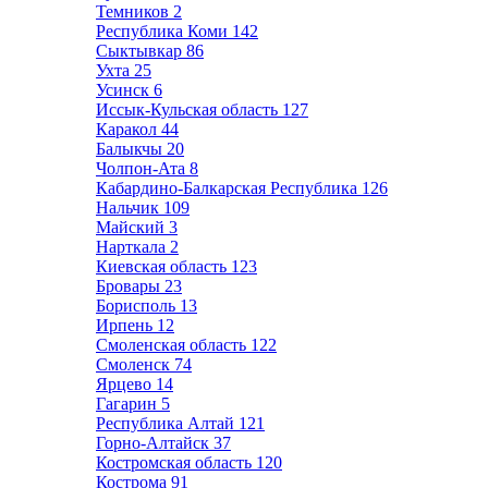
Темников
2
Республика Коми
142
Сыктывкар
86
Ухта
25
Усинск
6
Иссык-Кульская область
127
Каракол
44
Балыкчы
20
Чолпон-Ата
8
Кабардино-Балкарская Республика
126
Нальчик
109
Майский
3
Нарткала
2
Киевская область
123
Бровары
23
Борисполь
13
Ирпень
12
Смоленская область
122
Смоленск
74
Ярцево
14
Гагарин
5
Республика Алтай
121
Горно-Алтайск
37
Костромская область
120
Кострома
91