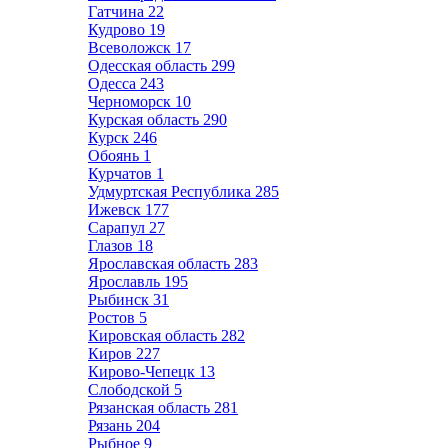
Гатчина
22
Кудрово
19
Всеволожск
17
Одесская область
299
Одесса
243
Черноморск
10
Курская область
290
Курск
246
Обоянь
1
Курчатов
1
Удмуртская Республика
285
Ижевск
177
Сарапул
27
Глазов
18
Ярославская область
283
Ярославль
195
Рыбинск
31
Ростов
5
Кировская область
282
Киров
227
Кирово-Чепецк
13
Слободской
5
Рязанская область
281
Рязань
204
Рыбное
9