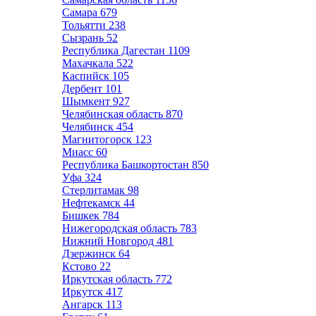
Самара
679
Тольятти
238
Сызрань
52
Республика Дагестан
1109
Махачкала
522
Каспийск
105
Дербент
101
Шымкент
927
Челябинская область
870
Челябинск
454
Магнитогорск
123
Миасс
60
Республика Башкортостан
850
Уфа
324
Стерлитамак
98
Нефтекамск
44
Бишкек
784
Нижегородская область
783
Нижний Новгород
481
Дзержинск
64
Кстово
22
Иркутская область
772
Иркутск
417
Ангарск
113