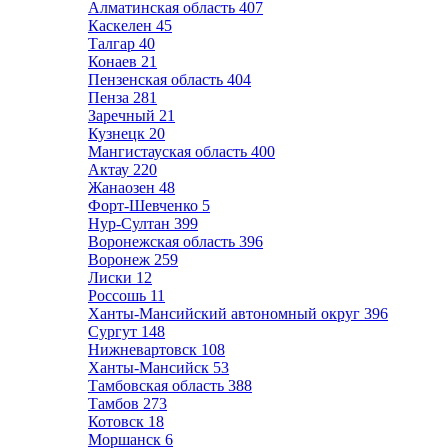
Алматинская область
407
Каскелен
45
Талгар
40
Конаев
21
Пензенская область
404
Пенза
281
Заречный
21
Кузнецк
20
Мангистауская область
400
Актау
220
Жанаозен
48
Форт-Шевченко
5
Нур-Султан
399
Воронежская область
396
Воронеж
259
Лиски
12
Россошь
11
Ханты-Мансийский автономный округ
396
Сургут
148
Нижневартовск
108
Ханты-Мансийск
53
Тамбовская область
388
Тамбов
273
Котовск
18
Моршанск
6