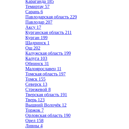
Караганда
185
Темиртау
57
Сарань
6
Павлодарская область
229
Павлодар
207
Аксу
17
Курганская область
211
Курган
199
Шадринск
1
Ош
202
Калужская область
199
Калуга
103
Обнинск
31
Малоярославец
11
Томская область
197
Томск
155
Северск
13
Стрежевой
8
Тверская область
191
Тверь
123
Вышний Волочёк
12
Торжок
7
Орловская область
190
Орел
158
Ливны
4