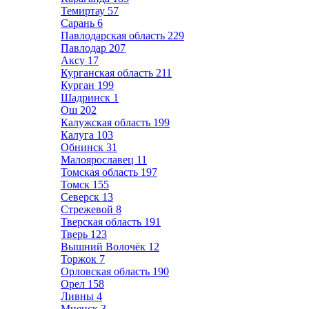
Темиртау
57
Сарань
6
Павлодарская область
229
Павлодар
207
Аксу
17
Курганская область
211
Курган
199
Шадринск
1
Ош
202
Калужская область
199
Калуга
103
Обнинск
31
Малоярославец
11
Томская область
197
Томск
155
Северск
13
Стрежевой
8
Тверская область
191
Тверь
123
Вышний Волочёк
12
Торжок
7
Орловская область
190
Орел
158
Ливны
4
Мценск
3