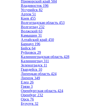
Приморский край
504
Владивосток
196
Уссурийск
82
Артем
51
Киев
455
Волгоградская область
453
Волгоград
232
Волжский
63
Камышин
31
Алтайский край
450
Барнаул
196
Бийск
64
Рубцовск
29
Калининградская область
428
Калининград
311
Зеленоградск
11
Гвардейск
10
Липецкая область
424
Липецк
349
Елец
26
Грязи
3
Оренбургская область
424
Оренбург
232
Орск
76
Бузулук
32