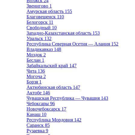
Волжск
24
Звенигово
1
Амурская область
155
Благовещенск
110
Белогорск
11
Свободный
10
Западно-Казахстанская область
153
Уральск
132
Республика Северная Осетия — Алания
152
Владикавказ
148
Моздок
2
Беслан
1
Забайкальский край
147
Чита
136
Могоча
2
Борзя
1
Актюбинская область
147
Актобе
146
Чувашская Республика — Чувашия
143
Чебоксары
96
Новочебоксарск
17
Канаш
10
Республика Мордовия
142
Саранск
85
Рузаевка
9