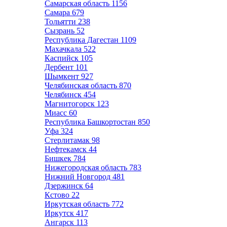
Самарская область
1156
Самара
679
Тольятти
238
Сызрань
52
Республика Дагестан
1109
Махачкала
522
Каспийск
105
Дербент
101
Шымкент
927
Челябинская область
870
Челябинск
454
Магнитогорск
123
Миасс
60
Республика Башкортостан
850
Уфа
324
Стерлитамак
98
Нефтекамск
44
Бишкек
784
Нижегородская область
783
Нижний Новгород
481
Дзержинск
64
Кстово
22
Иркутская область
772
Иркутск
417
Ангарск
113