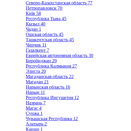
Северо-Казахстанская область
77
Петропавловск
70
Київ
58
Республика Тыва
45
Кызыл
40
Чадан
1
Ошская область
45
Ташкентская область
45
Чирчик
11
Газалкент
7
Еврейская автономная область
30
Биробиджан
29
Республика Калмыкия
27
Элиста
20
Магаданская область
22
Магадан
21
Нарынская область
16
Нарын
11
Республика Ингушетия
12
Назрань
7
Магас
4
Сунжа
1
Чувашская Республика
12
Алатырь
2
Канаш
1