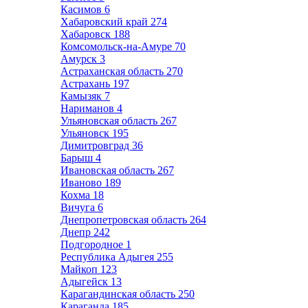
Касимов
6
Хабаровский край
274
Хабаровск
188
Комсомольск-на-Амуре
70
Амурск
3
Астраханская область
270
Астрахань
197
Камызяк
7
Нариманов
4
Ульяновская область
267
Ульяновск
195
Димитровград
36
Барыш
4
Ивановская область
267
Иваново
189
Кохма
18
Вичуга
6
Днепропетровская область
264
Днепр
242
Подгородное
1
Республика Адыгея
255
Майкоп
123
Адыгейск
13
Карагандинская область
250
Караганда
185