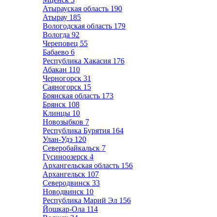
Атырауская область
190
Атырау
185
Вологодская область
179
Вологда
92
Череповец
55
Бабаево
6
Республика Хакасия
176
Абакан
110
Черногорск
31
Саяногорск
15
Брянская область
173
Брянск
108
Клинцы
10
Новозыбков
7
Республика Бурятия
164
Улан-Удэ
120
Северобайкальск
7
Гусиноозерск
4
Архангельская область
156
Архангельск
107
Северодвинск
33
Новодвинск
10
Республика Марий Эл
156
Йошкар-Ола
114