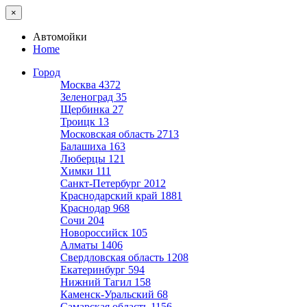
×
Автомойки
Home
Город
Москва
4372
Зеленоград
35
Щербинка
27
Троицк
13
Московская область
2713
Балашиха
163
Люберцы
121
Химки
111
Санкт-Петербург
2012
Краснодарский край
1881
Краснодар
968
Сочи
204
Новороссийск
105
Алматы
1406
Свердловская область
1208
Екатеринбург
594
Нижний Тагил
158
Каменск-Уральский
68
Самарская область
1156