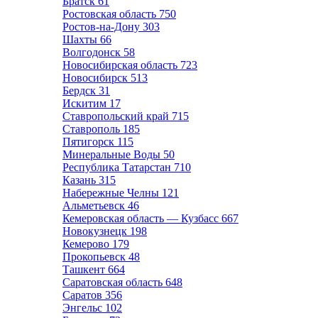
Братск
61
Ростовская область
750
Ростов-на-Дону
303
Шахты
66
Волгодонск
58
Новосибирская область
723
Новосибирск
513
Бердск
31
Искитим
17
Ставропольский край
715
Ставрополь
185
Пятигорск
115
Минеральные Воды
50
Республика Татарстан
710
Казань
315
Набережные Челны
121
Альметьевск
46
Кемеровская область — Кузбасс
667
Новокузнецк
198
Кемерово
179
Прокопьевск
48
Ташкент
664
Саратовская область
648
Саратов
356
Энгельс
102