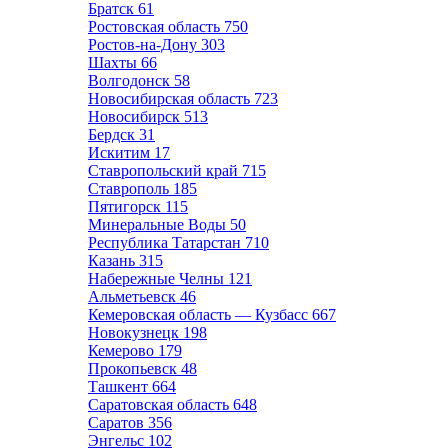
Братск
61
Ростовская область
750
Ростов-на-Дону
303
Шахты
66
Волгодонск
58
Новосибирская область
723
Новосибирск
513
Бердск
31
Искитим
17
Ставропольский край
715
Ставрополь
185
Пятигорск
115
Минеральные Воды
50
Республика Татарстан
710
Казань
315
Набережные Челны
121
Альметьевск
46
Кемеровская область — Кузбасс
667
Новокузнецк
198
Кемерово
179
Прокопьевск
48
Ташкент
664
Саратовская область
648
Саратов
356
Энгельс
102