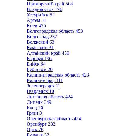
Приморский край
504
Владивосток
196
Уссурийск
82
Артем
51
Киев
455
Волгоградская область
453
Волгоград
232
Волжский
63
Камышин
31
Алтайский край
450
Барнаул
196
Бийск
64
Рубцовск
29
Калининградская область
428
Калининград
311
Зеленоградск
11
Гвардейск
10
Липецкая область
424
Липецк
349
Елец
26
Грязи
3
Оренбургская область
424
Оренбург
232
Орск
76
Бузулук
32