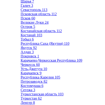
Шарья
7
Галич
3
Севастополь
113
Псковская область
112
Псков
60
Великие Луки
24
Остров
5
Костанайская область
112
Костанай
103
Тобыл
6
Республика Саха (Якутия)
110
Якутск
92
Алдан
3
Покровск
1
Карачаево-Черкесская Республика
109
Черкесск
60
Усть-Джегута
10
Карачаевск
9
Республика Карелия
105
Петрозаводск
82
Костомукша
6
Сегежа
3
Туркестанская область
103
Туркестан
62
Ленгер
8