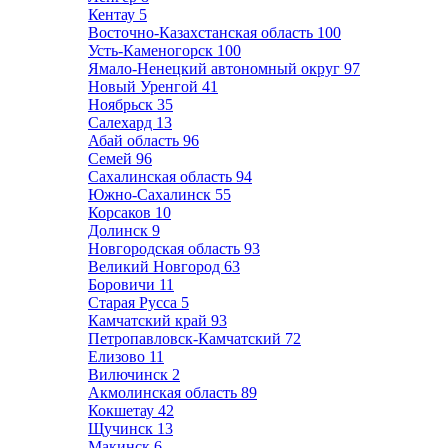
Кентау
5
Восточно-Казахстанская область
100
Усть-Каменогорск
100
Ямало-Ненецкий автономный округ
97
Новый Уренгой
41
Ноябрьск
35
Салехард
13
Абай область
96
Семей
96
Сахалинская область
94
Южно-Сахалинск
55
Корсаков
10
Долинск
9
Новгородская область
93
Великий Новгород
63
Боровичи
11
Старая Русса
5
Камчатский край
93
Петропавловск-Камчатский
72
Елизово
11
Вилючинск
2
Акмолинская область
89
Кокшетау
42
Щучинск
13
Макинск
6