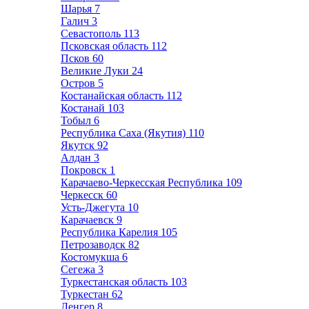
Шарья
7
Галич
3
Севастополь
113
Псковская область
112
Псков
60
Великие Луки
24
Остров
5
Костанайская область
112
Костанай
103
Тобыл
6
Республика Саха (Якутия)
110
Якутск
92
Алдан
3
Покровск
1
Карачаево-Черкесская Республика
109
Черкесск
60
Усть-Джегута
10
Карачаевск
9
Республика Карелия
105
Петрозаводск
82
Костомукша
6
Сегежа
3
Туркестанская область
103
Туркестан
62
Ленгер
8