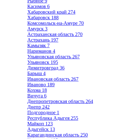
Рыбное
9
Касимов
6
Хабаровский край
274
Хабаровск
188
Комсомольск-на-Амуре
70
Амурск
3
Астраханская область
270
Астрахань
197
Камызяк
7
Нариманов
4
Ульяновская область
267
Ульяновск
195
Димитровград
36
Барыш
4
Ивановская область
267
Иваново
189
Кохма
18
Вичуга
6
Днепропетровская область
264
Днепр
242
Подгородное
1
Республика Адыгея
255
Майкоп
123
Адыгейск
13
Карагандинская область
250