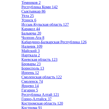
Темников
2
Республика Коми
142
Сыктывкар
86
Ухта
25
Усинск
6
Иссык-Кульская область
127
Каракол
44
Балыкчы
20
Чолпон-Ата
8
Кабардино-Балкарская Республика
126
Нальчик
109
Майский
3
Нарткала
2
Киевская область
123
Бровары
23
Борисполь
13
Ирпень
12
Смоленская область
122
Смоленск
74
Ярцево
14
Гагарин
5
Республика Алтай
121
Горно-Алтайск
37
Костромская область
120
Кострома
91