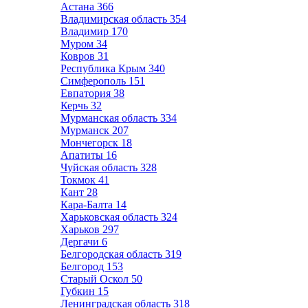
Астана
366
Владимирская область
354
Владимир
170
Муром
34
Ковров
31
Республика Крым
340
Симферополь
151
Евпатория
38
Керчь
32
Мурманская область
334
Мурманск
207
Мончегорск
18
Апатиты
16
Чуйская область
328
Токмок
41
Кант
28
Кара-Балта
14
Харьковская область
324
Харьков
297
Дергачи
6
Белгородская область
319
Белгород
153
Старый Оскол
50
Губкин
15
Ленинградская область
318