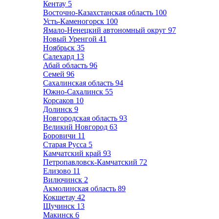
Кентау
5
Восточно-Казахстанская область
100
Усть-Каменогорск
100
Ямало-Ненецкий автономный округ
97
Новый Уренгой
41
Ноябрьск
35
Салехард
13
Абай область
96
Семей
96
Сахалинская область
94
Южно-Сахалинск
55
Корсаков
10
Долинск
9
Новгородская область
93
Великий Новгород
63
Боровичи
11
Старая Русса
5
Камчатский край
93
Петропавловск-Камчатский
72
Елизово
11
Вилючинск
2
Акмолинская область
89
Кокшетау
42
Щучинск
13
Макинск
6