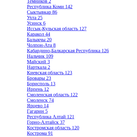
Темников
2
Республика Коми
142
Сыктывкар
86
Ухта
25
Усинск
6
Иссык-Кульская область
127
Каракол
44
Балыкчы
20
Чолпон-Ата
8
Кабардино-Балкарская Республика
126
Нальчик
109
Майский
3
Нарткала
2
Киевская область
123
Бровары
23
Борисполь
13
Ирпень
12
Смоленская область
122
Смоленск
74
Ярцево
14
Гагарин
5
Республика Алтай
121
Горно-Алтайск
37
Костромская область
120
Кострома
91