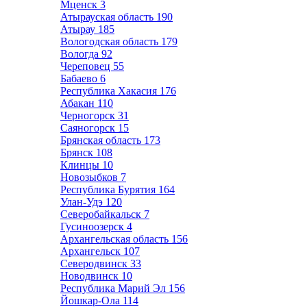
Мценск
3
Атырауская область
190
Атырау
185
Вологодская область
179
Вологда
92
Череповец
55
Бабаево
6
Республика Хакасия
176
Абакан
110
Черногорск
31
Саяногорск
15
Брянская область
173
Брянск
108
Клинцы
10
Новозыбков
7
Республика Бурятия
164
Улан-Удэ
120
Северобайкальск
7
Гусиноозерск
4
Архангельская область
156
Архангельск
107
Северодвинск
33
Новодвинск
10
Республика Марий Эл
156
Йошкар-Ола
114