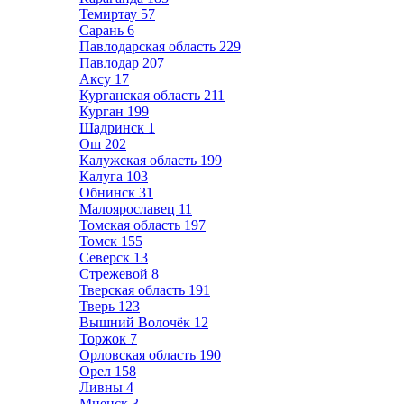
Темиртау
57
Сарань
6
Павлодарская область
229
Павлодар
207
Аксу
17
Курганская область
211
Курган
199
Шадринск
1
Ош
202
Калужская область
199
Калуга
103
Обнинск
31
Малоярославец
11
Томская область
197
Томск
155
Северск
13
Стрежевой
8
Тверская область
191
Тверь
123
Вышний Волочёк
12
Торжок
7
Орловская область
190
Орел
158
Ливны
4
Мценск
3