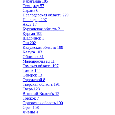
Караганда
185
Темиртау
57
Сарань
6
Павлодарская область
229
Павлодар
207
Аксу
17
Курганская область
211
Курган
199
Шадринск
1
Ош
202
Калужская область
199
Калуга
103
Обнинск
31
Малоярославец
11
Томская область
197
Томск
155
Северск
13
Стрежевой
8
Тверская область
191
Тверь
123
Вышний Волочёк
12
Торжок
7
Орловская область
190
Орел
158
Ливны
4