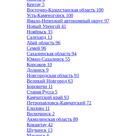
Кентау
5
Восточно-Казахстанская область
100
Усть-Каменогорск
100
Ямало-Ненецкий автономный округ
97
Новый Уренгой
41
Ноябрьск
35
Салехард
13
Абай область
96
Семей
96
Сахалинская область
94
Южно-Сахалинск
55
Корсаков
10
Долинск
9
Новгородская область
93
Великий Новгород
63
Боровичи
11
Старая Русса
5
Камчатский край
93
Петропавловск-Камчатский
72
Елизово
11
Вилючинск
2
Акмолинская область
89
Кокшетау
42
Щучинск
13
Макинск
6