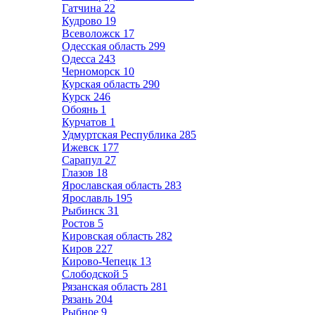
Гатчина
22
Кудрово
19
Всеволожск
17
Одесская область
299
Одесса
243
Черноморск
10
Курская область
290
Курск
246
Обоянь
1
Курчатов
1
Удмуртская Республика
285
Ижевск
177
Сарапул
27
Глазов
18
Ярославская область
283
Ярославль
195
Рыбинск
31
Ростов
5
Кировская область
282
Киров
227
Кирово-Чепецк
13
Слободской
5
Рязанская область
281
Рязань
204
Рыбное
9