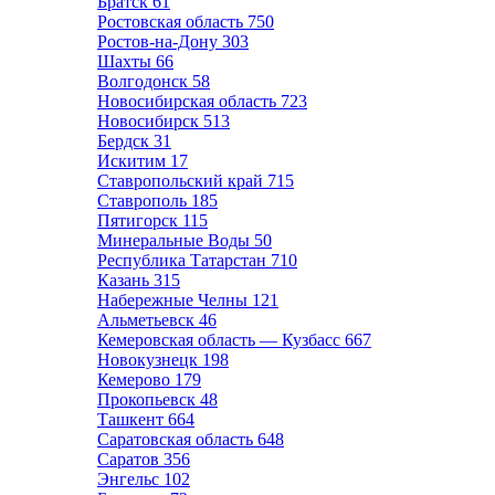
Братск
61
Ростовская область
750
Ростов-на-Дону
303
Шахты
66
Волгодонск
58
Новосибирская область
723
Новосибирск
513
Бердск
31
Искитим
17
Ставропольский край
715
Ставрополь
185
Пятигорск
115
Минеральные Воды
50
Республика Татарстан
710
Казань
315
Набережные Челны
121
Альметьевск
46
Кемеровская область — Кузбасс
667
Новокузнецк
198
Кемерово
179
Прокопьевск
48
Ташкент
664
Саратовская область
648
Саратов
356
Энгельс
102