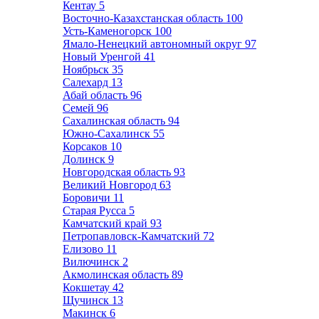
Кентау
5
Восточно-Казахстанская область
100
Усть-Каменогорск
100
Ямало-Ненецкий автономный округ
97
Новый Уренгой
41
Ноябрьск
35
Салехард
13
Абай область
96
Семей
96
Сахалинская область
94
Южно-Сахалинск
55
Корсаков
10
Долинск
9
Новгородская область
93
Великий Новгород
63
Боровичи
11
Старая Русса
5
Камчатский край
93
Петропавловск-Камчатский
72
Елизово
11
Вилючинск
2
Акмолинская область
89
Кокшетау
42
Щучинск
13
Макинск
6