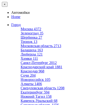
×
Автомойки
Home
Город
Москва
4372
Зеленоград
35
Щербинка
27
Троицк
13
Московская область
2713
Балашиха
163
Люберцы
121
Химки
111
Санкт-Петербург
2012
Краснодарский край
1881
Краснодар
968
Сочи
204
Новороссийск
105
Алматы
1406
Свердловская область
1208
Екатеринбург
594
Нижний Тагил
158
Каменск-Уральский
68
Самарская область
1156