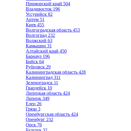
Приморский край
504
Владивосток
196
Уссурийск
82
Артем
51
Киев
455
Волгоградская область
453
Волгоград
232
Волжский
63
Камышин
31
Алтайский край
450
Барнаул
196
Бийск
64
Рубцовск
29
Калининградская область
428
Калининград
311
Зеленоградск
11
Гвардейск
10
Липецкая область
424
Липецк
349
Елец
26
Грязи
3
Оренбургская область
424
Оренбург
232
Орск
76
Бузулук
32