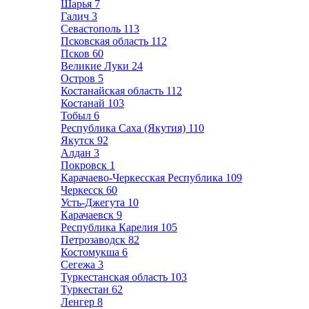
Шарья
7
Галич
3
Севастополь
113
Псковская область
112
Псков
60
Великие Луки
24
Остров
5
Костанайская область
112
Костанай
103
Тобыл
6
Республика Саха (Якутия)
110
Якутск
92
Алдан
3
Покровск
1
Карачаево-Черкесская Республика
109
Черкесск
60
Усть-Джегута
10
Карачаевск
9
Республика Карелия
105
Петрозаводск
82
Костомукша
6
Сегежа
3
Туркестанская область
103
Туркестан
62
Ленгер
8