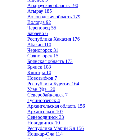
Атырауская область
190
Атырау
185
Вологодская область
179
Вологда
92
Череповец
55
Бабаево
6
Республика Хакасия
176
Абакан
110
Черногорск
31
Саяногорск
15
Брянская область
173
Брянск
108
Клинцы
10
Новозыбков
7
Республика Бурятия
164
Улан-Удэ
120
Северобайкальск
7
Гусиноозерск
4
Архангельская область
156
Архангельск
107
Северодвинск
33
Новодвинск
10
Республика Марий Эл
156
Йошкар-Ола
114