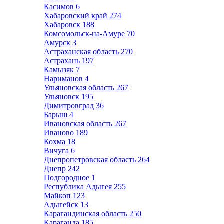
Касимов
6
Хабаровский край
274
Хабаровск
188
Комсомольск-на-Амуре
70
Амурск
3
Астраханская область
270
Астрахань
197
Камызяк
7
Нариманов
4
Ульяновская область
267
Ульяновск
195
Димитровград
36
Барыш
4
Ивановская область
267
Иваново
189
Кохма
18
Вичуга
6
Днепропетровская область
264
Днепр
242
Подгородное
1
Республика Адыгея
255
Майкоп
123
Адыгейск
13
Карагандинская область
250
Караганда
185