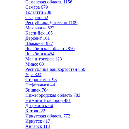
Самарская область
1156
Самара
679
Тольятти
238
Сызрань
52
Республика Дагестан
1109
Махачкала
522
Каспийск
105
Дербент
101
Шымкент
927
Челябинская область
870
Челябинск
454
Магнитогорск
123
Миасс
60
Республика Башкортостан
850
Уфа
324
Стерлитамак
98
Нефтекамск
44
Бишкек
784
Нижегородская область
783
Нижний Новгород
481
Дзержинск
64
Кстово
22
Иркутская область
772
Иркутск
417
Ангарск
113