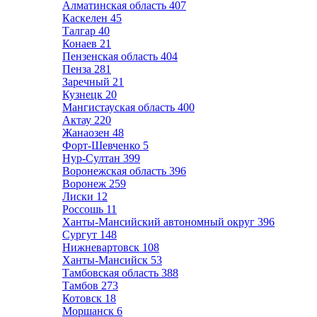
Алматинская область
407
Каскелен
45
Талгар
40
Конаев
21
Пензенская область
404
Пенза
281
Заречный
21
Кузнецк
20
Мангистауская область
400
Актау
220
Жанаозен
48
Форт-Шевченко
5
Нур-Султан
399
Воронежская область
396
Воронеж
259
Лиски
12
Россошь
11
Ханты-Мансийский автономный округ
396
Сургут
148
Нижневартовск
108
Ханты-Мансийск
53
Тамбовская область
388
Тамбов
273
Котовск
18
Моршанск
6