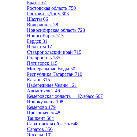
Братск
61
Ростовская область
750
Ростов-на-Дону
303
Шахты
66
Волгодонск
58
Новосибирская область
723
Новосибирск
513
Бердск
31
Искитим
17
Ставропольский край
715
Ставрополь
185
Пятигорск
115
Минеральные Воды
50
Республика Татарстан
710
Казань
315
Набережные Челны
121
Альметьевск
46
Кемеровская область — Кузбасс
667
Новокузнецк
198
Кемерово
179
Прокопьевск
48
Ташкент
664
Саратовская область
648
Саратов
356
Энгельс
102