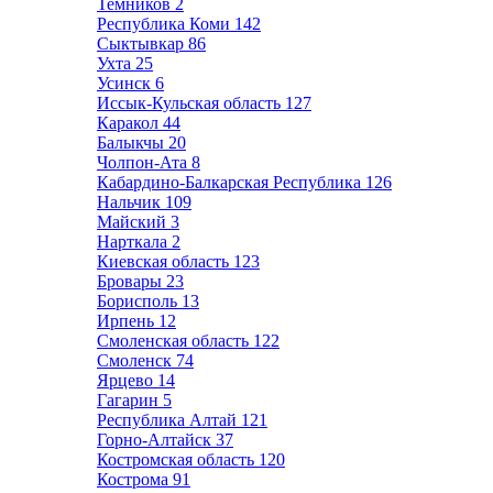
Темников
2
Республика Коми
142
Сыктывкар
86
Ухта
25
Усинск
6
Иссык-Кульская область
127
Каракол
44
Балыкчы
20
Чолпон-Ата
8
Кабардино-Балкарская Республика
126
Нальчик
109
Майский
3
Нарткала
2
Киевская область
123
Бровары
23
Борисполь
13
Ирпень
12
Смоленская область
122
Смоленск
74
Ярцево
14
Гагарин
5
Республика Алтай
121
Горно-Алтайск
37
Костромская область
120
Кострома
91