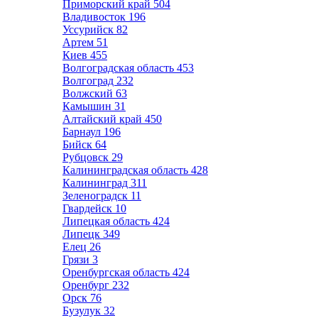
Приморский край
504
Владивосток
196
Уссурийск
82
Артем
51
Киев
455
Волгоградская область
453
Волгоград
232
Волжский
63
Камышин
31
Алтайский край
450
Барнаул
196
Бийск
64
Рубцовск
29
Калининградская область
428
Калининград
311
Зеленоградск
11
Гвардейск
10
Липецкая область
424
Липецк
349
Елец
26
Грязи
3
Оренбургская область
424
Оренбург
232
Орск
76
Бузулук
32