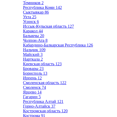
Темников
2
Республика Коми
142
Сыктывкар
86
Ухта
25
Усинск
6
Иссык-Кульская область
127
Каракол
44
Балыкчы
20
Чолпон-Ата
8
Кабардино-Балкарская Республика
126
Нальчик
109
Майский
3
Нарткала
2
Киевская область
123
Бровары
23
Борисполь
13
Ирпень
12
Смоленская область
122
Смоленск
74
Ярцево
14
Гагарин
5
Республика Алтай
121
Горно-Алтайск
37
Костромская область
120
Кострома
91