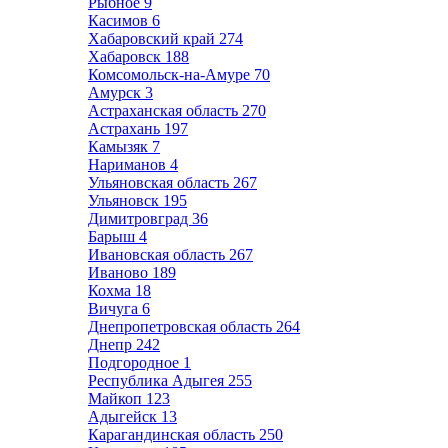
Рыбное
9
Касимов
6
Хабаровский край
274
Хабаровск
188
Комсомольск-на-Амуре
70
Амурск
3
Астраханская область
270
Астрахань
197
Камызяк
7
Нариманов
4
Ульяновская область
267
Ульяновск
195
Димитровград
36
Барыш
4
Ивановская область
267
Иваново
189
Кохма
18
Вичуга
6
Днепропетровская область
264
Днепр
242
Подгородное
1
Республика Адыгея
255
Майкоп
123
Адыгейск
13
Карагандинская область
250