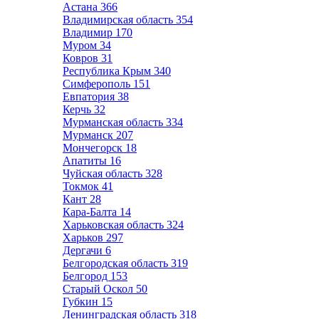
Астана
366
Владимирская область
354
Владимир
170
Муром
34
Ковров
31
Республика Крым
340
Симферополь
151
Евпатория
38
Керчь
32
Мурманская область
334
Мурманск
207
Мончегорск
18
Апатиты
16
Чуйская область
328
Токмок
41
Кант
28
Кара-Балта
14
Харьковская область
324
Харьков
297
Дергачи
6
Белгородская область
319
Белгород
153
Старый Оскол
50
Губкин
15
Ленинградская область
318