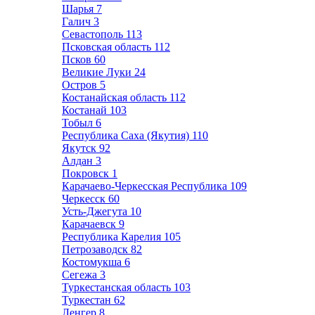
Шарья
7
Галич
3
Севастополь
113
Псковская область
112
Псков
60
Великие Луки
24
Остров
5
Костанайская область
112
Костанай
103
Тобыл
6
Республика Саха (Якутия)
110
Якутск
92
Алдан
3
Покровск
1
Карачаево-Черкесская Республика
109
Черкесск
60
Усть-Джегута
10
Карачаевск
9
Республика Карелия
105
Петрозаводск
82
Костомукша
6
Сегежа
3
Туркестанская область
103
Туркестан
62
Ленгер
8