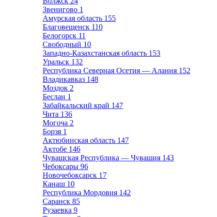
Волжск
24
Звенигово
1
Амурская область
155
Благовещенск
110
Белогорск
11
Свободный
10
Западно-Казахстанская область
153
Уральск
132
Республика Северная Осетия — Алания
152
Владикавказ
148
Моздок
2
Беслан
1
Забайкальский край
147
Чита
136
Могоча
2
Борзя
1
Актюбинская область
147
Актобе
146
Чувашская Республика — Чувашия
143
Чебоксары
96
Новочебоксарск
17
Канаш
10
Республика Мордовия
142
Саранск
85
Рузаевка
9