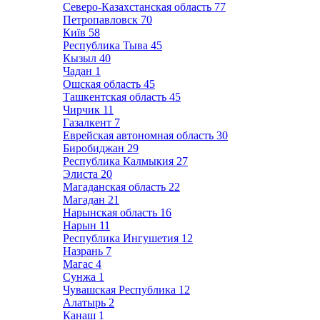
Северо-Казахстанская область
77
Петропавловск
70
Київ
58
Республика Тыва
45
Кызыл
40
Чадан
1
Ошская область
45
Ташкентская область
45
Чирчик
11
Газалкент
7
Еврейская автономная область
30
Биробиджан
29
Республика Калмыкия
27
Элиста
20
Магаданская область
22
Магадан
21
Нарынская область
16
Нарын
11
Республика Ингушетия
12
Назрань
7
Магас
4
Сунжа
1
Чувашская Республика
12
Алатырь
2
Канаш
1