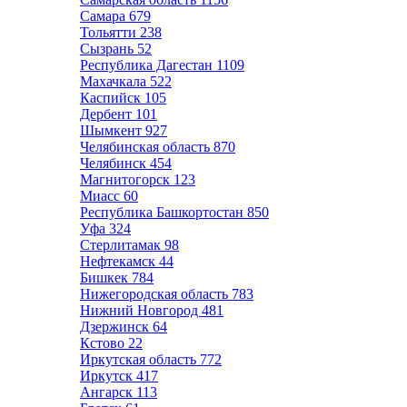
Самара
679
Тольятти
238
Сызрань
52
Республика Дагестан
1109
Махачкала
522
Каспийск
105
Дербент
101
Шымкент
927
Челябинская область
870
Челябинск
454
Магнитогорск
123
Миасс
60
Республика Башкортостан
850
Уфа
324
Стерлитамак
98
Нефтекамск
44
Бишкек
784
Нижегородская область
783
Нижний Новгород
481
Дзержинск
64
Кстово
22
Иркутская область
772
Иркутск
417
Ангарск
113