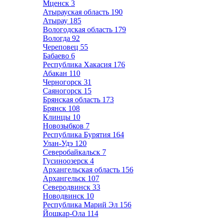
Мценск
3
Атырауская область
190
Атырау
185
Вологодская область
179
Вологда
92
Череповец
55
Бабаево
6
Республика Хакасия
176
Абакан
110
Черногорск
31
Саяногорск
15
Брянская область
173
Брянск
108
Клинцы
10
Новозыбков
7
Республика Бурятия
164
Улан-Удэ
120
Северобайкальск
7
Гусиноозерск
4
Архангельская область
156
Архангельск
107
Северодвинск
33
Новодвинск
10
Республика Марий Эл
156
Йошкар-Ола
114