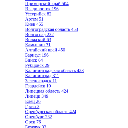
Приморский край
504
Владивосток
196
Уссурийск
82
Артем
51
Киев
455
Волгоградская область
453
Волгоград
232
Волжский
63
Камышин
31
Алтайский край
450
Барнаул
196
Бийск
64
Рубцовск
29
Калининградская область
428
Калининград
311
Зеленоградск
11
Гвардейск
10
Липецкая область
424
Липецк
349
Елец
26
Грязи
3
Оренбургская область
424
Оренбург
232
Орск
76
Бузулук
32