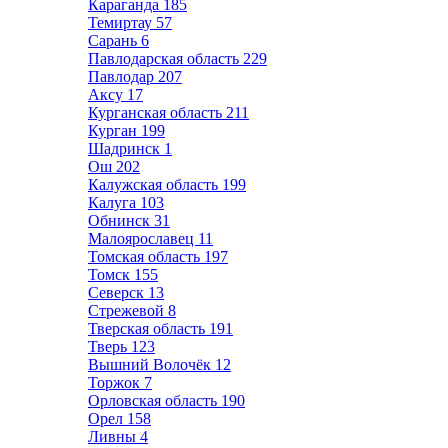
Караганда
185
Темиртау
57
Сарань
6
Павлодарская область
229
Павлодар
207
Аксу
17
Курганская область
211
Курган
199
Шадринск
1
Ош
202
Калужская область
199
Калуга
103
Обнинск
31
Малоярославец
11
Томская область
197
Томск
155
Северск
13
Стрежевой
8
Тверская область
191
Тверь
123
Вышний Волочёк
12
Торжок
7
Орловская область
190
Орел
158
Ливны
4