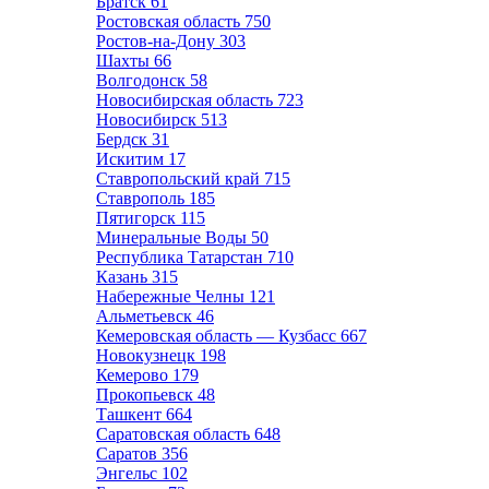
Братск
61
Ростовская область
750
Ростов-на-Дону
303
Шахты
66
Волгодонск
58
Новосибирская область
723
Новосибирск
513
Бердск
31
Искитим
17
Ставропольский край
715
Ставрополь
185
Пятигорск
115
Минеральные Воды
50
Республика Татарстан
710
Казань
315
Набережные Челны
121
Альметьевск
46
Кемеровская область — Кузбасс
667
Новокузнецк
198
Кемерово
179
Прокопьевск
48
Ташкент
664
Саратовская область
648
Саратов
356
Энгельс
102