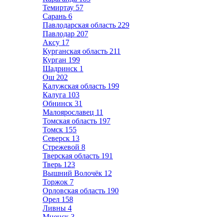
Темиртау
57
Сарань
6
Павлодарская область
229
Павлодар
207
Аксу
17
Курганская область
211
Курган
199
Шадринск
1
Ош
202
Калужская область
199
Калуга
103
Обнинск
31
Малоярославец
11
Томская область
197
Томск
155
Северск
13
Стрежевой
8
Тверская область
191
Тверь
123
Вышний Волочёк
12
Торжок
7
Орловская область
190
Орел
158
Ливны
4
Мценск
3