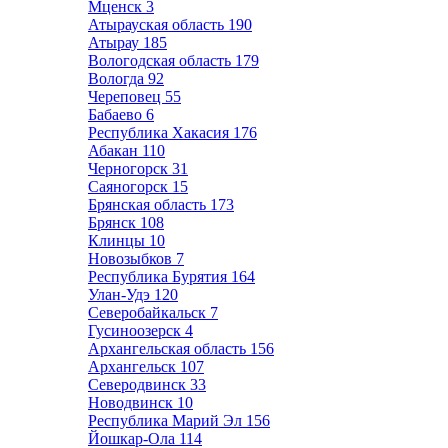
Мценск
3
Атырауская область
190
Атырау
185
Вологодская область
179
Вологда
92
Череповец
55
Бабаево
6
Республика Хакасия
176
Абакан
110
Черногорск
31
Саяногорск
15
Брянская область
173
Брянск
108
Клинцы
10
Новозыбков
7
Республика Бурятия
164
Улан-Удэ
120
Северобайкальск
7
Гусиноозерск
4
Архангельская область
156
Архангельск
107
Северодвинск
33
Новодвинск
10
Республика Марий Эл
156
Йошкар-Ола
114