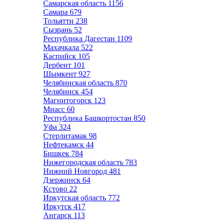
Самарская область
1156
Самара
679
Тольятти
238
Сызрань
52
Республика Дагестан
1109
Махачкала
522
Каспийск
105
Дербент
101
Шымкент
927
Челябинская область
870
Челябинск
454
Магнитогорск
123
Миасс
60
Республика Башкортостан
850
Уфа
324
Стерлитамак
98
Нефтекамск
44
Бишкек
784
Нижегородская область
783
Нижний Новгород
481
Дзержинск
64
Кстово
22
Иркутская область
772
Иркутск
417
Ангарск
113