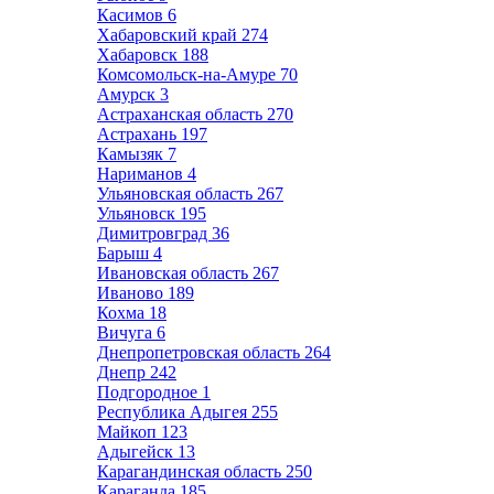
Касимов
6
Хабаровский край
274
Хабаровск
188
Комсомольск-на-Амуре
70
Амурск
3
Астраханская область
270
Астрахань
197
Камызяк
7
Нариманов
4
Ульяновская область
267
Ульяновск
195
Димитровград
36
Барыш
4
Ивановская область
267
Иваново
189
Кохма
18
Вичуга
6
Днепропетровская область
264
Днепр
242
Подгородное
1
Республика Адыгея
255
Майкоп
123
Адыгейск
13
Карагандинская область
250
Караганда
185