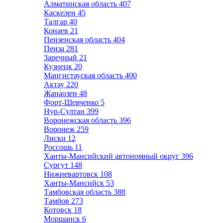
Алматинская область
407
Каскелен
45
Талгар
40
Конаев
21
Пензенская область
404
Пенза
281
Заречный
21
Кузнецк
20
Мангистауская область
400
Актау
220
Жанаозен
48
Форт-Шевченко
5
Нур-Султан
399
Воронежская область
396
Воронеж
259
Лиски
12
Россошь
11
Ханты-Мансийский автономный округ
396
Сургут
148
Нижневартовск
108
Ханты-Мансийск
53
Тамбовская область
388
Тамбов
273
Котовск
18
Моршанск
6