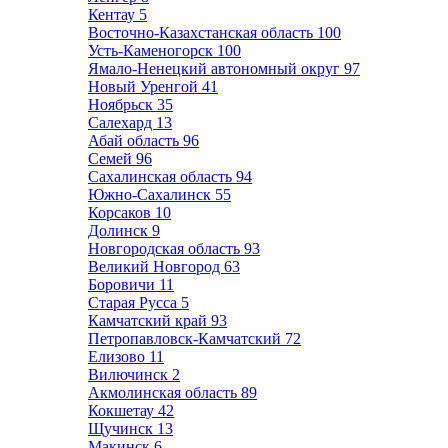
Кентау
5
Восточно-Казахстанская область
100
Усть-Каменогорск
100
Ямало-Ненецкий автономный округ
97
Новый Уренгой
41
Ноябрьск
35
Салехард
13
Абай область
96
Семей
96
Сахалинская область
94
Южно-Сахалинск
55
Корсаков
10
Долинск
9
Новгородская область
93
Великий Новгород
63
Боровичи
11
Старая Русса
5
Камчатский край
93
Петропавловск-Камчатский
72
Елизово
11
Вилючинск
2
Акмолинская область
89
Кокшетау
42
Щучинск
13
Макинск
6