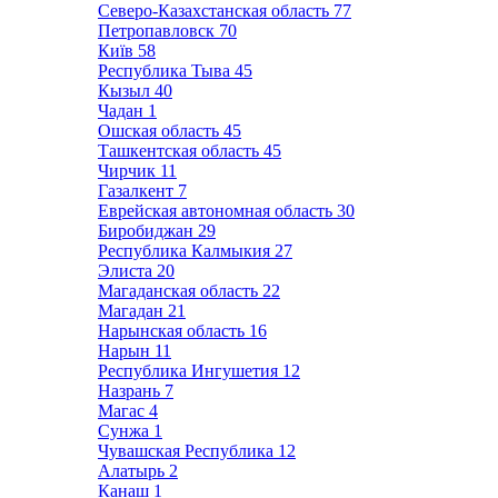
Северо-Казахстанская область
77
Петропавловск
70
Київ
58
Республика Тыва
45
Кызыл
40
Чадан
1
Ошская область
45
Ташкентская область
45
Чирчик
11
Газалкент
7
Еврейская автономная область
30
Биробиджан
29
Республика Калмыкия
27
Элиста
20
Магаданская область
22
Магадан
21
Нарынская область
16
Нарын
11
Республика Ингушетия
12
Назрань
7
Магас
4
Сунжа
1
Чувашская Республика
12
Алатырь
2
Канаш
1