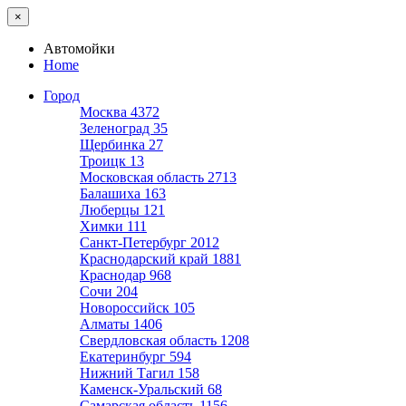
×
Автомойки
Home
Город
Москва
4372
Зеленоград
35
Щербинка
27
Троицк
13
Московская область
2713
Балашиха
163
Люберцы
121
Химки
111
Санкт-Петербург
2012
Краснодарский край
1881
Краснодар
968
Сочи
204
Новороссийск
105
Алматы
1406
Свердловская область
1208
Екатеринбург
594
Нижний Тагил
158
Каменск-Уральский
68
Самарская область
1156