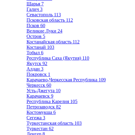
Шарья
7
Галич
3
Севастополь
113
Псковская область
112
Псков
60
Великие Луки
24
Остров
5
Костанайская область
112
Костанай
103
Тобыл
6
Республика Саха (Якутия)
110
Якутск
92
Алдан
3
Покровск
1
Карачаево-Черкесская Республика
109
Черкесск
60
Усть-Джегута
10
Карачаевск
9
Республика Карелия
105
Петрозаводск
82
Костомукша
6
Сегежа
3
Туркестанская область
103
Туркестан
62
Ленгер
8