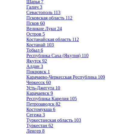
Шарья
7
Галич
3
Севастополь
113
Псковская область
112
Псков
60
Великие Луки
24
Остров
5
Костанайская область
112
Костанай
103
Тобыл
6
Республика Саха (Якутия)
110
Якутск
92
Алдан
3
Покровск
1
Карачаево-Черкесская Республика
109
Черкесск
60
Усть-Джегута
10
Карачаевск
9
Республика Карелия
105
Петрозаводск
82
Костомукша
6
Сегежа
3
Туркестанская область
103
Туркестан
62
Ленгер
8