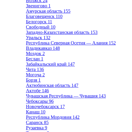
Волжск
24
Звенигово
1
Амурская область
155
Благовещенск
110
Белогорск
11
Свободный
10
Западно-Казахстанская область
153
Уральск
132
Республика Северная Осетия — Алания
152
Владикавказ
148
Моздок
2
Беслан
1
Забайкальский край
147
Чита
136
Могоча
2
Борзя
1
Актюбинская область
147
Актобе
146
Чувашская Республика — Чувашия
143
Чебоксары
96
Новочебоксарск
17
Канаш
10
Республика Мордовия
142
Саранск
85
Рузаевка
9