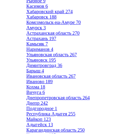
Рыбное
9
Касимов
6
Хабаровский край
274
Хабаровск
188
Комсомольск-на-Амуре
70
Амурск
3
Астраханская область
270
Астрахань
197
Камызяк
7
Нариманов
4
Ульяновская область
267
Ульяновск
195
Димитровград
36
Барыш
4
Ивановская область
267
Иваново
189
Кохма
18
Вичуга
6
Днепропетровская область
264
Днепр
242
Подгородное
1
Республика Адыгея
255
Майкоп
123
Адыгейск
13
Карагандинская область
250