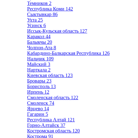
Темников
2
Республика Коми
142
Сыктывкар
86
Ухта
25
Усинск
6
Иссык-Кульская область
127
Каракол
44
Балыкчы
20
Чолпон-Ата
8
Кабардино-Балкарская Республика
126
Нальчик
109
Майский
3
Нарткала
2
Киевская область
123
Бровары
23
Борисполь
13
Ирпень
12
Смоленская область
122
Смоленск
74
Ярцево
14
Гагарин
5
Республика Алтай
121
Горно-Алтайск
37
Костромская область
120
Кострома
91