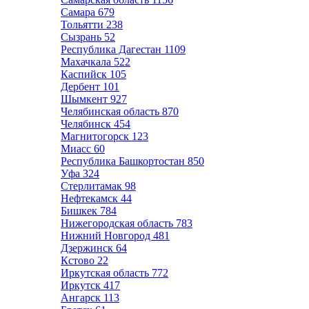
Самара
679
Тольятти
238
Сызрань
52
Республика Дагестан
1109
Махачкала
522
Каспийск
105
Дербент
101
Шымкент
927
Челябинская область
870
Челябинск
454
Магнитогорск
123
Миасс
60
Республика Башкортостан
850
Уфа
324
Стерлитамак
98
Нефтекамск
44
Бишкек
784
Нижегородская область
783
Нижний Новгород
481
Дзержинск
64
Кстово
22
Иркутская область
772
Иркутск
417
Ангарск
113