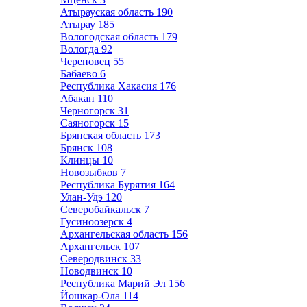
Атырауская область
190
Атырау
185
Вологодская область
179
Вологда
92
Череповец
55
Бабаево
6
Республика Хакасия
176
Абакан
110
Черногорск
31
Саяногорск
15
Брянская область
173
Брянск
108
Клинцы
10
Новозыбков
7
Республика Бурятия
164
Улан-Удэ
120
Северобайкальск
7
Гусиноозерск
4
Архангельская область
156
Архангельск
107
Северодвинск
33
Новодвинск
10
Республика Марий Эл
156
Йошкар-Ола
114