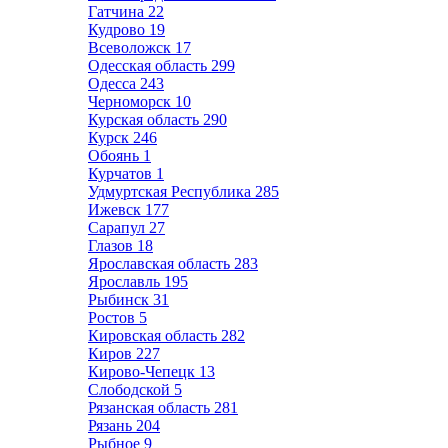
Гатчина
22
Кудрово
19
Всеволожск
17
Одесская область
299
Одесса
243
Черноморск
10
Курская область
290
Курск
246
Обоянь
1
Курчатов
1
Удмуртская Республика
285
Ижевск
177
Сарапул
27
Глазов
18
Ярославская область
283
Ярославль
195
Рыбинск
31
Ростов
5
Кировская область
282
Киров
227
Кирово-Чепецк
13
Слободской
5
Рязанская область
281
Рязань
204
Рыбное
9