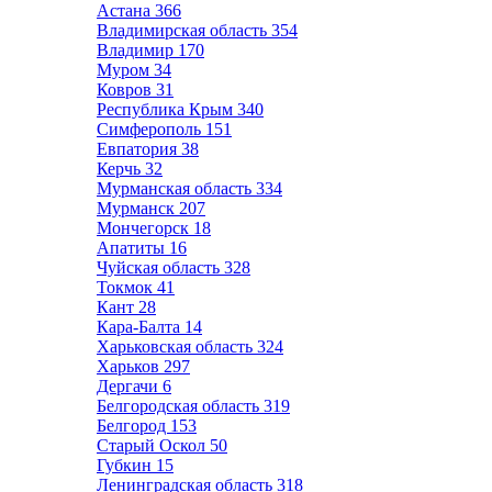
Астана
366
Владимирская область
354
Владимир
170
Муром
34
Ковров
31
Республика Крым
340
Симферополь
151
Евпатория
38
Керчь
32
Мурманская область
334
Мурманск
207
Мончегорск
18
Апатиты
16
Чуйская область
328
Токмок
41
Кант
28
Кара-Балта
14
Харьковская область
324
Харьков
297
Дергачи
6
Белгородская область
319
Белгород
153
Старый Оскол
50
Губкин
15
Ленинградская область
318