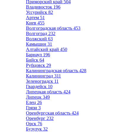
Приморский край
504
Владивосток
196
Уссурийск
82
Артем
51
Киев
455
Волгоградская область
453
Волгоград
232
Волжский
63
Камышин
31
Алтайский край
450
Барнаул
196
Бийск
64
Рубцовск
29
Калининградская область
428
Калининград
311
Зеленоградск
11
Гвардейск
10
Липецкая область
424
Липецк
349
Елец
26
Грязи
3
Оренбургская область
424
Оренбург
232
Орск
76
Бузулук
32