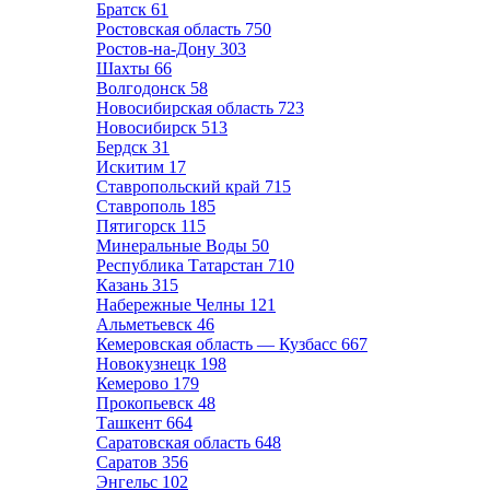
Братск
61
Ростовская область
750
Ростов-на-Дону
303
Шахты
66
Волгодонск
58
Новосибирская область
723
Новосибирск
513
Бердск
31
Искитим
17
Ставропольский край
715
Ставрополь
185
Пятигорск
115
Минеральные Воды
50
Республика Татарстан
710
Казань
315
Набережные Челны
121
Альметьевск
46
Кемеровская область — Кузбасс
667
Новокузнецк
198
Кемерово
179
Прокопьевск
48
Ташкент
664
Саратовская область
648
Саратов
356
Энгельс
102