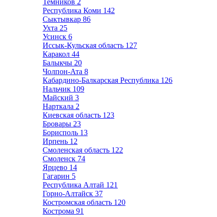
Темников
2
Республика Коми
142
Сыктывкар
86
Ухта
25
Усинск
6
Иссык-Кульская область
127
Каракол
44
Балыкчы
20
Чолпон-Ата
8
Кабардино-Балкарская Республика
126
Нальчик
109
Майский
3
Нарткала
2
Киевская область
123
Бровары
23
Борисполь
13
Ирпень
12
Смоленская область
122
Смоленск
74
Ярцево
14
Гагарин
5
Республика Алтай
121
Горно-Алтайск
37
Костромская область
120
Кострома
91