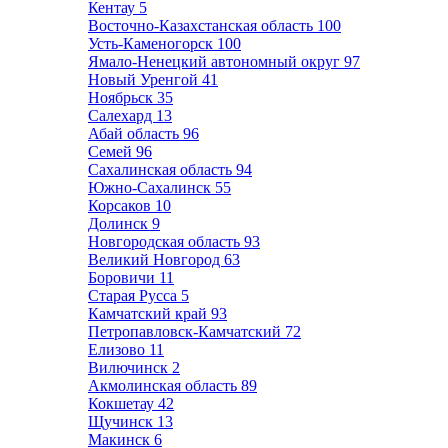
Кентау
5
Восточно-Казахстанская область
100
Усть-Каменогорск
100
Ямало-Ненецкий автономный округ
97
Новый Уренгой
41
Ноябрьск
35
Салехард
13
Абай область
96
Семей
96
Сахалинская область
94
Южно-Сахалинск
55
Корсаков
10
Долинск
9
Новгородская область
93
Великий Новгород
63
Боровичи
11
Старая Русса
5
Камчатский край
93
Петропавловск-Камчатский
72
Елизово
11
Вилючинск
2
Акмолинская область
89
Кокшетау
42
Щучинск
13
Макинск
6