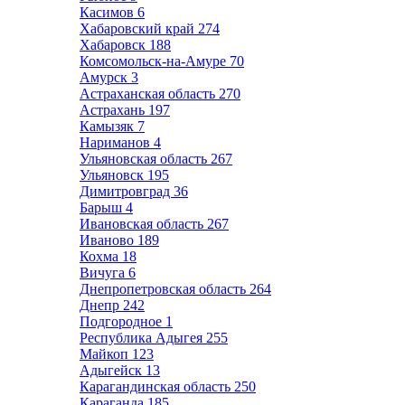
Касимов
6
Хабаровский край
274
Хабаровск
188
Комсомольск-на-Амуре
70
Амурск
3
Астраханская область
270
Астрахань
197
Камызяк
7
Нариманов
4
Ульяновская область
267
Ульяновск
195
Димитровград
36
Барыш
4
Ивановская область
267
Иваново
189
Кохма
18
Вичуга
6
Днепропетровская область
264
Днепр
242
Подгородное
1
Республика Адыгея
255
Майкоп
123
Адыгейск
13
Карагандинская область
250
Караганда
185