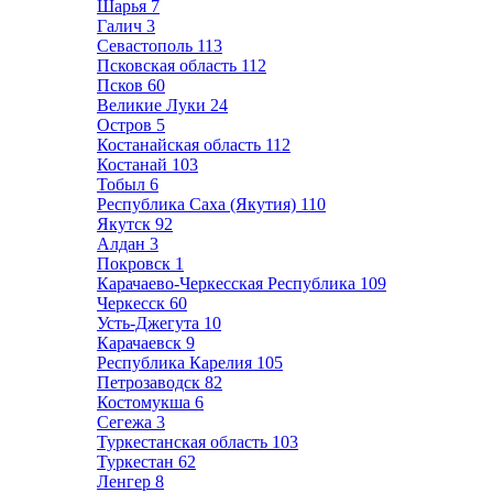
Шарья
7
Галич
3
Севастополь
113
Псковская область
112
Псков
60
Великие Луки
24
Остров
5
Костанайская область
112
Костанай
103
Тобыл
6
Республика Саха (Якутия)
110
Якутск
92
Алдан
3
Покровск
1
Карачаево-Черкесская Республика
109
Черкесск
60
Усть-Джегута
10
Карачаевск
9
Республика Карелия
105
Петрозаводск
82
Костомукша
6
Сегежа
3
Туркестанская область
103
Туркестан
62
Ленгер
8