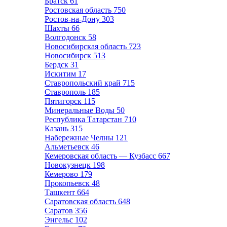
Братск
61
Ростовская область
750
Ростов-на-Дону
303
Шахты
66
Волгодонск
58
Новосибирская область
723
Новосибирск
513
Бердск
31
Искитим
17
Ставропольский край
715
Ставрополь
185
Пятигорск
115
Минеральные Воды
50
Республика Татарстан
710
Казань
315
Набережные Челны
121
Альметьевск
46
Кемеровская область — Кузбасс
667
Новокузнецк
198
Кемерово
179
Прокопьевск
48
Ташкент
664
Саратовская область
648
Саратов
356
Энгельс
102