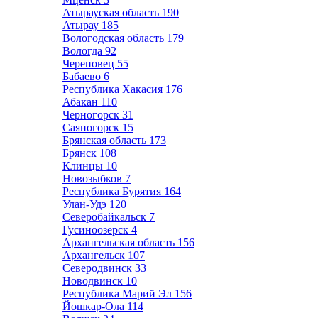
Атырауская область
190
Атырау
185
Вологодская область
179
Вологда
92
Череповец
55
Бабаево
6
Республика Хакасия
176
Абакан
110
Черногорск
31
Саяногорск
15
Брянская область
173
Брянск
108
Клинцы
10
Новозыбков
7
Республика Бурятия
164
Улан-Удэ
120
Северобайкальск
7
Гусиноозерск
4
Архангельская область
156
Архангельск
107
Северодвинск
33
Новодвинск
10
Республика Марий Эл
156
Йошкар-Ола
114