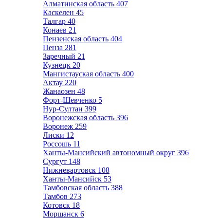
Алматинская область
407
Каскелен
45
Талгар
40
Конаев
21
Пензенская область
404
Пенза
281
Заречный
21
Кузнецк
20
Мангистауская область
400
Актау
220
Жанаозен
48
Форт-Шевченко
5
Нур-Султан
399
Воронежская область
396
Воронеж
259
Лиски
12
Россошь
11
Ханты-Мансийский автономный округ
396
Сургут
148
Нижневартовск
108
Ханты-Мансийск
53
Тамбовская область
388
Тамбов
273
Котовск
18
Моршанск
6