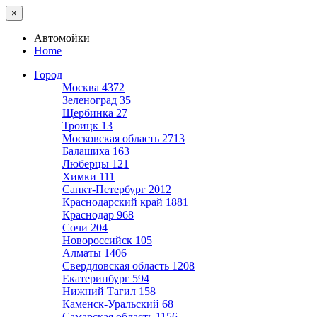
×
Автомойки
Home
Город
Москва
4372
Зеленоград
35
Щербинка
27
Троицк
13
Московская область
2713
Балашиха
163
Люберцы
121
Химки
111
Санкт-Петербург
2012
Краснодарский край
1881
Краснодар
968
Сочи
204
Новороссийск
105
Алматы
1406
Свердловская область
1208
Екатеринбург
594
Нижний Тагил
158
Каменск-Уральский
68
Самарская область
1156