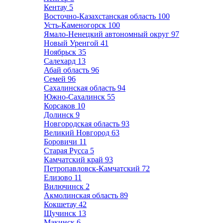
Кентау
5
Восточно-Казахстанская область
100
Усть-Каменогорск
100
Ямало-Ненецкий автономный округ
97
Новый Уренгой
41
Ноябрьск
35
Салехард
13
Абай область
96
Семей
96
Сахалинская область
94
Южно-Сахалинск
55
Корсаков
10
Долинск
9
Новгородская область
93
Великий Новгород
63
Боровичи
11
Старая Русса
5
Камчатский край
93
Петропавловск-Камчатский
72
Елизово
11
Вилючинск
2
Акмолинская область
89
Кокшетау
42
Щучинск
13
Макинск
6