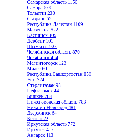
Самарская область
1156
Самара
679
Тольятти
238
Сызрань
52
Республика Дагестан
1109
Махачкала
522
Каспийск
105
Дербент
101
Шымкент
927
Челябинская область
870
Челябинск
454
Магнитогорск
123
Миасс
60
Республика Башкортостан
850
Уфа
324
Стерлитамак
98
Нефтекамск
44
Бишкек
784
Нижегородская область
783
Нижний Новгород
481
Дзержинск
64
Кстово
22
Иркутская область
772
Иркутск
417
Ангарск
113