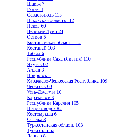
Шарья
7
Галич
3
Севастополь
113
Псковская область
112
Псков
60
Великие Луки
24
Остров
5
Костанайская область
112
Костанай
103
Тобыл
6
Республика Саха (Якутия)
110
Якутск
92
Алдан
3
Покровск
1
Карачаево-Черкесская Республика
109
Черкесск
60
Усть-Джегута
10
Карачаевск
9
Республика Карелия
105
Петрозаводск
82
Костомукша
6
Сегежа
3
Туркестанская область
103
Туркестан
62
Ленгер
8