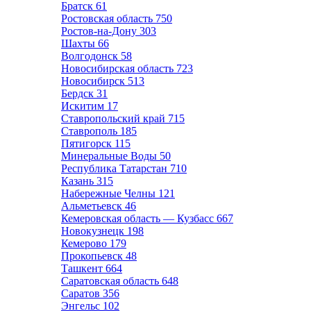
Братск
61
Ростовская область
750
Ростов-на-Дону
303
Шахты
66
Волгодонск
58
Новосибирская область
723
Новосибирск
513
Бердск
31
Искитим
17
Ставропольский край
715
Ставрополь
185
Пятигорск
115
Минеральные Воды
50
Республика Татарстан
710
Казань
315
Набережные Челны
121
Альметьевск
46
Кемеровская область — Кузбасс
667
Новокузнецк
198
Кемерово
179
Прокопьевск
48
Ташкент
664
Саратовская область
648
Саратов
356
Энгельс
102