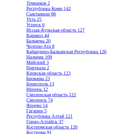
Темников
2
Республика Коми
142
Сыктывкар
86
Ухта
25
Усинск
6
Иссык-Кульская область
127
Каракол
44
Балыкчы
20
Чолпон-Ата
8
Кабардино-Балкарская Республика
126
Нальчик
109
Майский
3
Нарткала
2
Киевская область
123
Бровары
23
Борисполь
13
Ирпень
12
Смоленская область
122
Смоленск
74
Ярцево
14
Гагарин
5
Республика Алтай
121
Горно-Алтайск
37
Костромская область
120
Кострома
91