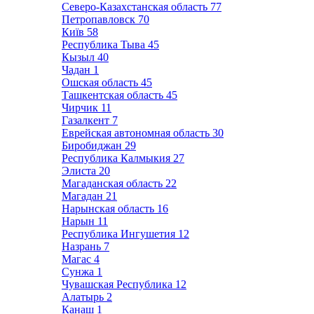
Северо-Казахстанская область
77
Петропавловск
70
Київ
58
Республика Тыва
45
Кызыл
40
Чадан
1
Ошская область
45
Ташкентская область
45
Чирчик
11
Газалкент
7
Еврейская автономная область
30
Биробиджан
29
Республика Калмыкия
27
Элиста
20
Магаданская область
22
Магадан
21
Нарынская область
16
Нарын
11
Республика Ингушетия
12
Назрань
7
Магас
4
Сунжа
1
Чувашская Республика
12
Алатырь
2
Канаш
1