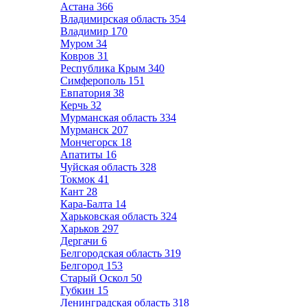
Астана
366
Владимирская область
354
Владимир
170
Муром
34
Ковров
31
Республика Крым
340
Симферополь
151
Евпатория
38
Керчь
32
Мурманская область
334
Мурманск
207
Мончегорск
18
Апатиты
16
Чуйская область
328
Токмок
41
Кант
28
Кара-Балта
14
Харьковская область
324
Харьков
297
Дергачи
6
Белгородская область
319
Белгород
153
Старый Оскол
50
Губкин
15
Ленинградская область
318