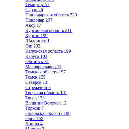
Темиртау
57
Сарань
6
Павлодарская область
229
Павлодар
207
Аксу
17
Курганская область
211
Курган
199
Шадринск
1
Ош
202
Калужская область
199
Калуга
103
Обнинск
31
Малоярославец
11
Томская область
197
Томск
155
Северск
13
Стрежевой
8
Тверская область
191
Тверь
123
Вышний Волочёк
12
Торжок
7
Орловская область
190
Орел
158
Ливны
4
Мценск
3