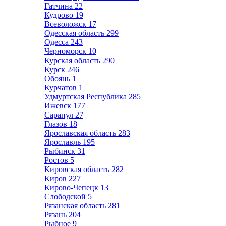
Гатчина
22
Кудрово
19
Всеволожск
17
Одесская область
299
Одесса
243
Черноморск
10
Курская область
290
Курск
246
Обоянь
1
Курчатов
1
Удмуртская Республика
285
Ижевск
177
Сарапул
27
Глазов
18
Ярославская область
283
Ярославль
195
Рыбинск
31
Ростов
5
Кировская область
282
Киров
227
Кирово-Чепецк
13
Слободской
5
Рязанская область
281
Рязань
204
Рыбное
9