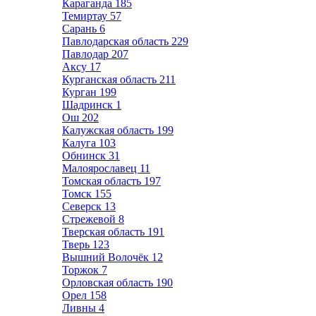
Караганда
185
Темиртау
57
Сарань
6
Павлодарская область
229
Павлодар
207
Аксу
17
Курганская область
211
Курган
199
Шадринск
1
Ош
202
Калужская область
199
Калуга
103
Обнинск
31
Малоярославец
11
Томская область
197
Томск
155
Северск
13
Стрежевой
8
Тверская область
191
Тверь
123
Вышний Волочёк
12
Торжок
7
Орловская область
190
Орел
158
Ливны
4