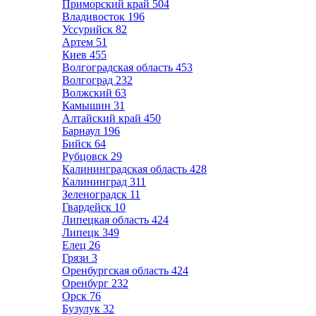
Приморский край
504
Владивосток
196
Уссурийск
82
Артем
51
Киев
455
Волгоградская область
453
Волгоград
232
Волжский
63
Камышин
31
Алтайский край
450
Барнаул
196
Бийск
64
Рубцовск
29
Калининградская область
428
Калининград
311
Зеленоградск
11
Гвардейск
10
Липецкая область
424
Липецк
349
Елец
26
Грязи
3
Оренбургская область
424
Оренбург
232
Орск
76
Бузулук
32