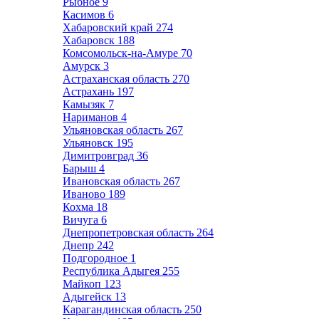
Рыбное
9
Касимов
6
Хабаровский край
274
Хабаровск
188
Комсомольск-на-Амуре
70
Амурск
3
Астраханская область
270
Астрахань
197
Камызяк
7
Нариманов
4
Ульяновская область
267
Ульяновск
195
Димитровград
36
Барыш
4
Ивановская область
267
Иваново
189
Кохма
18
Вичуга
6
Днепропетровская область
264
Днепр
242
Подгородное
1
Республика Адыгея
255
Майкоп
123
Адыгейск
13
Карагандинская область
250