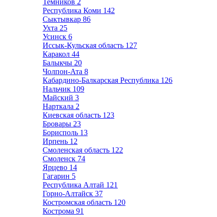
Темников
2
Республика Коми
142
Сыктывкар
86
Ухта
25
Усинск
6
Иссык-Кульская область
127
Каракол
44
Балыкчы
20
Чолпон-Ата
8
Кабардино-Балкарская Республика
126
Нальчик
109
Майский
3
Нарткала
2
Киевская область
123
Бровары
23
Борисполь
13
Ирпень
12
Смоленская область
122
Смоленск
74
Ярцево
14
Гагарин
5
Республика Алтай
121
Горно-Алтайск
37
Костромская область
120
Кострома
91