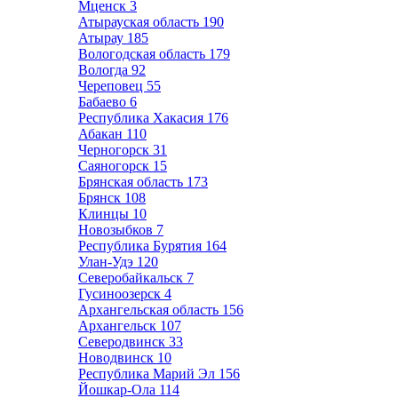
Мценск
3
Атырауская область
190
Атырау
185
Вологодская область
179
Вологда
92
Череповец
55
Бабаево
6
Республика Хакасия
176
Абакан
110
Черногорск
31
Саяногорск
15
Брянская область
173
Брянск
108
Клинцы
10
Новозыбков
7
Республика Бурятия
164
Улан-Удэ
120
Северобайкальск
7
Гусиноозерск
4
Архангельская область
156
Архангельск
107
Северодвинск
33
Новодвинск
10
Республика Марий Эл
156
Йошкар-Ола
114