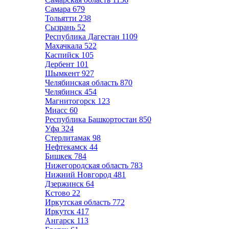
Самара
679
Тольятти
238
Сызрань
52
Республика Дагестан
1109
Махачкала
522
Каспийск
105
Дербент
101
Шымкент
927
Челябинская область
870
Челябинск
454
Магнитогорск
123
Миасс
60
Республика Башкортостан
850
Уфа
324
Стерлитамак
98
Нефтекамск
44
Бишкек
784
Нижегородская область
783
Нижний Новгород
481
Дзержинск
64
Кстово
22
Иркутская область
772
Иркутск
417
Ангарск
113