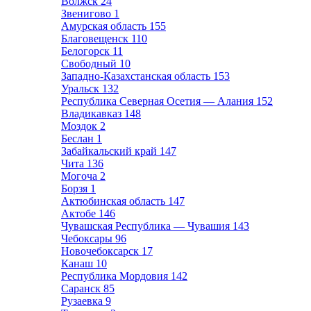
Волжск
24
Звенигово
1
Амурская область
155
Благовещенск
110
Белогорск
11
Свободный
10
Западно-Казахстанская область
153
Уральск
132
Республика Северная Осетия — Алания
152
Владикавказ
148
Моздок
2
Беслан
1
Забайкальский край
147
Чита
136
Могоча
2
Борзя
1
Актюбинская область
147
Актобе
146
Чувашская Республика — Чувашия
143
Чебоксары
96
Новочебоксарск
17
Канаш
10
Республика Мордовия
142
Саранск
85
Рузаевка
9