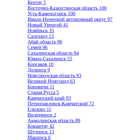
Кентау
5
Восточно-Казахстанская область
100
Усть-Каменогорск
100
Ямало-Ненецкий автономный округ
97
Новый Уренгой
41
Ноябрьск
35
Салехард
13
Абай область
96
Семей
96
Сахалинская область
94
Южно-Сахалинск
55
Корсаков
10
Долинск
9
Новгородская область
93
Великий Новгород
63
Боровичи
11
Старая Русса
5
Камчатский край
93
Петропавловск-Камчатский
72
Елизово
11
Вилючинск
2
Акмолинская область
89
Кокшетау
42
Щучинск
13
Макинск
6