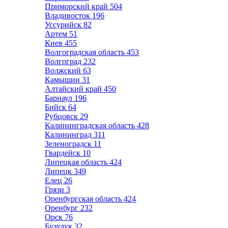
Приморский край
504
Владивосток
196
Уссурийск
82
Артем
51
Киев
455
Волгоградская область
453
Волгоград
232
Волжский
63
Камышин
31
Алтайский край
450
Барнаул
196
Бийск
64
Рубцовск
29
Калининградская область
428
Калининград
311
Зеленоградск
11
Гвардейск
10
Липецкая область
424
Липецк
349
Елец
26
Грязи
3
Оренбургская область
424
Оренбург
232
Орск
76
Бузулук
32