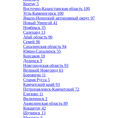
Кентау
5
Восточно-Казахстанская область
100
Усть-Каменогорск
100
Ямало-Ненецкий автономный округ
97
Новый Уренгой
41
Ноябрьск
35
Салехард
13
Абай область
96
Семей
96
Сахалинская область
94
Южно-Сахалинск
55
Корсаков
10
Долинск
9
Новгородская область
93
Великий Новгород
63
Боровичи
11
Старая Русса
5
Камчатский край
93
Петропавловск-Камчатский
72
Елизово
11
Вилючинск
2
Акмолинская область
89
Кокшетау
42
Щучинск
13
Макинск
6