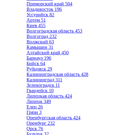
Приморский край
504
Владивосток
196
Уссурийск
82
Артем
51
Киев
455
Волгоградская область
453
Волгоград
232
Волжский
63
Камышин
31
Алтайский край
450
Барнаул
196
Бийск
64
Рубцовск
29
Калининградская область
428
Калининград
311
Зеленоградск
11
Гвардейск
10
Липецкая область
424
Липецк
349
Елец
26
Грязи
3
Оренбургская область
424
Оренбург
232
Орск
76
Бузулук
32