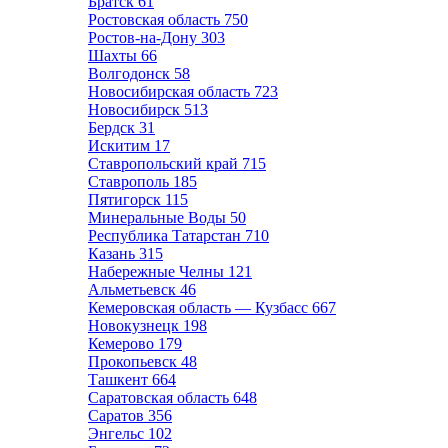
Братск
61
Ростовская область
750
Ростов-на-Дону
303
Шахты
66
Волгодонск
58
Новосибирская область
723
Новосибирск
513
Бердск
31
Искитим
17
Ставропольский край
715
Ставрополь
185
Пятигорск
115
Минеральные Воды
50
Республика Татарстан
710
Казань
315
Набережные Челны
121
Альметьевск
46
Кемеровская область — Кузбасс
667
Новокузнецк
198
Кемерово
179
Прокопьевск
48
Ташкент
664
Саратовская область
648
Саратов
356
Энгельс
102