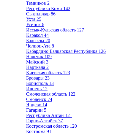
Темников
2
Республика Коми
142
Сыктывкар
86
Ухта
25
Усинск
6
Иссык-Кульская область
127
Каракол
44
Балыкчы
20
Чолпон-Ата
8
Кабардино-Балкарская Республика
126
Нальчик
109
Майский
3
Нарткала
2
Киевская область
123
Бровары
23
Борисполь
13
Ирпень
12
Смоленская область
122
Смоленск
74
Ярцево
14
Гагарин
5
Республика Алтай
121
Горно-Алтайск
37
Костромская область
120
Кострома
91