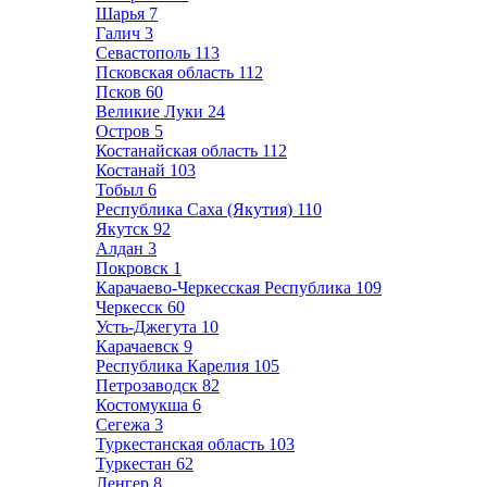
Шарья
7
Галич
3
Севастополь
113
Псковская область
112
Псков
60
Великие Луки
24
Остров
5
Костанайская область
112
Костанай
103
Тобыл
6
Республика Саха (Якутия)
110
Якутск
92
Алдан
3
Покровск
1
Карачаево-Черкесская Республика
109
Черкесск
60
Усть-Джегута
10
Карачаевск
9
Республика Карелия
105
Петрозаводск
82
Костомукша
6
Сегежа
3
Туркестанская область
103
Туркестан
62
Ленгер
8