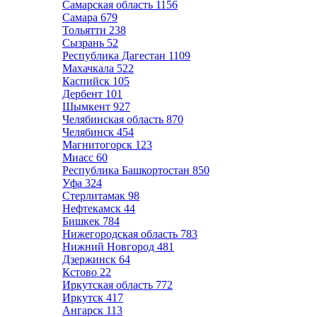
Самарская область
1156
Самара
679
Тольятти
238
Сызрань
52
Республика Дагестан
1109
Махачкала
522
Каспийск
105
Дербент
101
Шымкент
927
Челябинская область
870
Челябинск
454
Магнитогорск
123
Миасс
60
Республика Башкортостан
850
Уфа
324
Стерлитамак
98
Нефтекамск
44
Бишкек
784
Нижегородская область
783
Нижний Новгород
481
Дзержинск
64
Кстово
22
Иркутская область
772
Иркутск
417
Ангарск
113