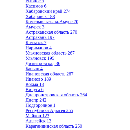
Рыбное
9
Касимов
6
Хабаровский край
274
Хабаровск
188
Комсомольск-на-Амуре
70
Амурск
3
Астраханская область
270
Астрахань
197
Камызяк
7
Нариманов
4
Ульяновская область
267
Ульяновск
195
Димитровград
36
Барыш
4
Ивановская область
267
Иваново
189
Кохма
18
Вичуга
6
Днепропетровская область
264
Днепр
242
Подгородное
1
Республика Адыгея
255
Майкоп
123
Адыгейск
13
Карагандинская область
250