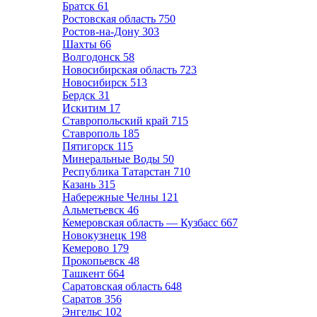
Братск
61
Ростовская область
750
Ростов-на-Дону
303
Шахты
66
Волгодонск
58
Новосибирская область
723
Новосибирск
513
Бердск
31
Искитим
17
Ставропольский край
715
Ставрополь
185
Пятигорск
115
Минеральные Воды
50
Республика Татарстан
710
Казань
315
Набережные Челны
121
Альметьевск
46
Кемеровская область — Кузбасс
667
Новокузнецк
198
Кемерово
179
Прокопьевск
48
Ташкент
664
Саратовская область
648
Саратов
356
Энгельс
102