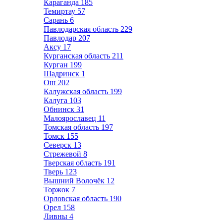
Караганда
185
Темиртау
57
Сарань
6
Павлодарская область
229
Павлодар
207
Аксу
17
Курганская область
211
Курган
199
Шадринск
1
Ош
202
Калужская область
199
Калуга
103
Обнинск
31
Малоярославец
11
Томская область
197
Томск
155
Северск
13
Стрежевой
8
Тверская область
191
Тверь
123
Вышний Волочёк
12
Торжок
7
Орловская область
190
Орел
158
Ливны
4