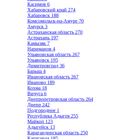
Касимов
6
Хабаровский край
274
Хабаровск
188
Комсомольск-на-Амуре
70
Амурск
3
Астраханская область
270
Астрахань
197
Камызяк
7
Нариманов
4
Ульяновская область
267
Ульяновск
195
Димитровград
36
Барыш
4
Ивановская область
267
Иваново
189
Кохма
18
Вичуга
6
Днепропетровская область
264
Днепр
242
Подгородное
1
Республика Адыгея
255
Майкоп
123
Адыгейск
13
Карагандинская область
250
Караганда
185