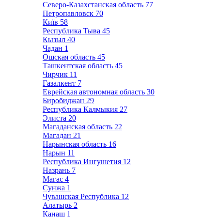
Северо-Казахстанская область
77
Петропавловск
70
Київ
58
Республика Тыва
45
Кызыл
40
Чадан
1
Ошская область
45
Ташкентская область
45
Чирчик
11
Газалкент
7
Еврейская автономная область
30
Биробиджан
29
Республика Калмыкия
27
Элиста
20
Магаданская область
22
Магадан
21
Нарынская область
16
Нарын
11
Республика Ингушетия
12
Назрань
7
Магас
4
Сунжа
1
Чувашская Республика
12
Алатырь
2
Канаш
1