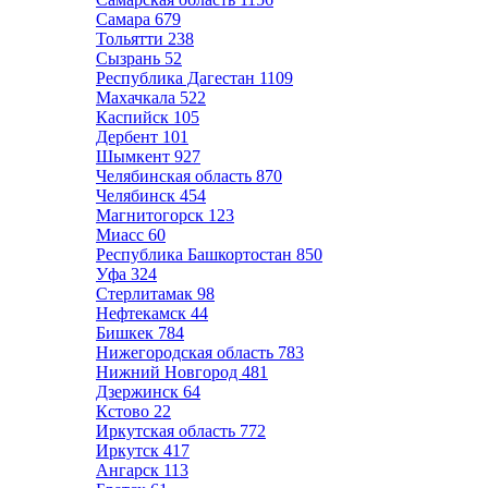
Самара
679
Тольятти
238
Сызрань
52
Республика Дагестан
1109
Махачкала
522
Каспийск
105
Дербент
101
Шымкент
927
Челябинская область
870
Челябинск
454
Магнитогорск
123
Миасс
60
Республика Башкортостан
850
Уфа
324
Стерлитамак
98
Нефтекамск
44
Бишкек
784
Нижегородская область
783
Нижний Новгород
481
Дзержинск
64
Кстово
22
Иркутская область
772
Иркутск
417
Ангарск
113