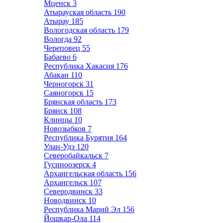
Мценск
3
Атырауская область
190
Атырау
185
Вологодская область
179
Вологда
92
Череповец
55
Бабаево
6
Республика Хакасия
176
Абакан
110
Черногорск
31
Саяногорск
15
Брянская область
173
Брянск
108
Клинцы
10
Новозыбков
7
Республика Бурятия
164
Улан-Удэ
120
Северобайкальск
7
Гусиноозерск
4
Архангельская область
156
Архангельск
107
Северодвинск
33
Новодвинск
10
Республика Марий Эл
156
Йошкар-Ола
114