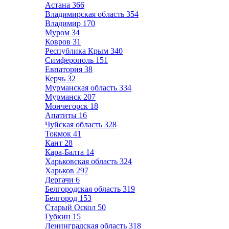
Астана
366
Владимирская область
354
Владимир
170
Муром
34
Ковров
31
Республика Крым
340
Симферополь
151
Евпатория
38
Керчь
32
Мурманская область
334
Мурманск
207
Мончегорск
18
Апатиты
16
Чуйская область
328
Токмок
41
Кант
28
Кара-Балта
14
Харьковская область
324
Харьков
297
Дергачи
6
Белгородская область
319
Белгород
153
Старый Оскол
50
Губкин
15
Ленинградская область
318