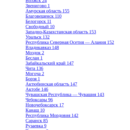
Волжск
24
Звенигово
1
Амурская область
155
Благовещенск
110
Белогорск
11
Свободный
10
Западно-Казахстанская область
153
Уральск
132
Республика Северная Осетия — Алания
152
Владикавказ
148
Моздок
2
Беслан
1
Забайкальский край
147
Чита
136
Могоча
2
Борзя
1
Актюбинская область
147
Актобе
146
Чувашская Республика — Чувашия
143
Чебоксары
96
Новочебоксарск
17
Канаш
10
Республика Мордовия
142
Саранск
85
Рузаевка
9