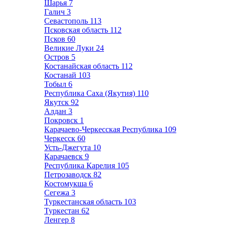
Шарья
7
Галич
3
Севастополь
113
Псковская область
112
Псков
60
Великие Луки
24
Остров
5
Костанайская область
112
Костанай
103
Тобыл
6
Республика Саха (Якутия)
110
Якутск
92
Алдан
3
Покровск
1
Карачаево-Черкесская Республика
109
Черкесск
60
Усть-Джегута
10
Карачаевск
9
Республика Карелия
105
Петрозаводск
82
Костомукша
6
Сегежа
3
Туркестанская область
103
Туркестан
62
Ленгер
8