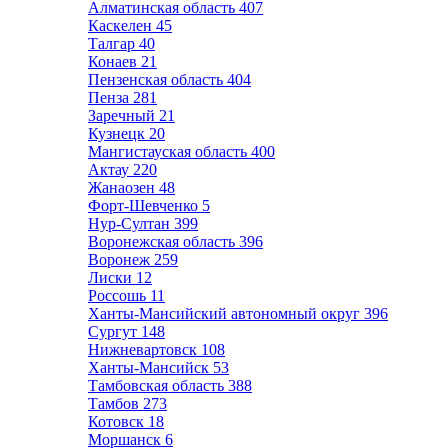
Алматинская область
407
Каскелен
45
Талгар
40
Конаев
21
Пензенская область
404
Пенза
281
Заречный
21
Кузнецк
20
Мангистауская область
400
Актау
220
Жанаозен
48
Форт-Шевченко
5
Нур-Султан
399
Воронежская область
396
Воронеж
259
Лиски
12
Россошь
11
Ханты-Мансийский автономный округ
396
Сургут
148
Нижневартовск
108
Ханты-Мансийск
53
Тамбовская область
388
Тамбов
273
Котовск
18
Моршанск
6