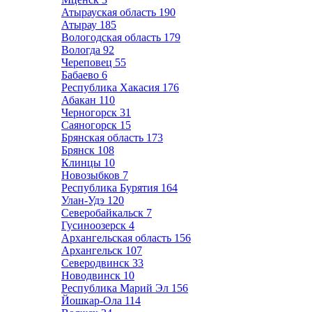
Атырауская область
190
Атырау
185
Вологодская область
179
Вологда
92
Череповец
55
Бабаево
6
Республика Хакасия
176
Абакан
110
Черногорск
31
Саяногорск
15
Брянская область
173
Брянск
108
Клинцы
10
Новозыбков
7
Республика Бурятия
164
Улан-Удэ
120
Северобайкальск
7
Гусиноозерск
4
Архангельская область
156
Архангельск
107
Северодвинск
33
Новодвинск
10
Республика Марий Эл
156
Йошкар-Ола
114