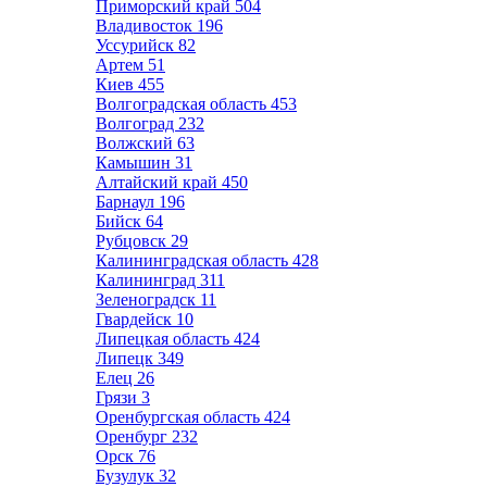
Приморский край
504
Владивосток
196
Уссурийск
82
Артем
51
Киев
455
Волгоградская область
453
Волгоград
232
Волжский
63
Камышин
31
Алтайский край
450
Барнаул
196
Бийск
64
Рубцовск
29
Калининградская область
428
Калининград
311
Зеленоградск
11
Гвардейск
10
Липецкая область
424
Липецк
349
Елец
26
Грязи
3
Оренбургская область
424
Оренбург
232
Орск
76
Бузулук
32