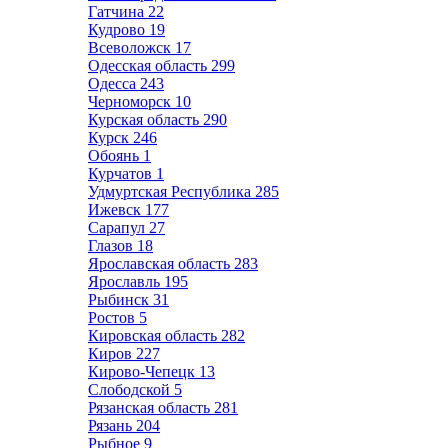
Гатчина
22
Кудрово
19
Всеволожск
17
Одесская область
299
Одесса
243
Черноморск
10
Курская область
290
Курск
246
Обоянь
1
Курчатов
1
Удмуртская Республика
285
Ижевск
177
Сарапул
27
Глазов
18
Ярославская область
283
Ярославль
195
Рыбинск
31
Ростов
5
Кировская область
282
Киров
227
Кирово-Чепецк
13
Слободской
5
Рязанская область
281
Рязань
204
Рыбное
9