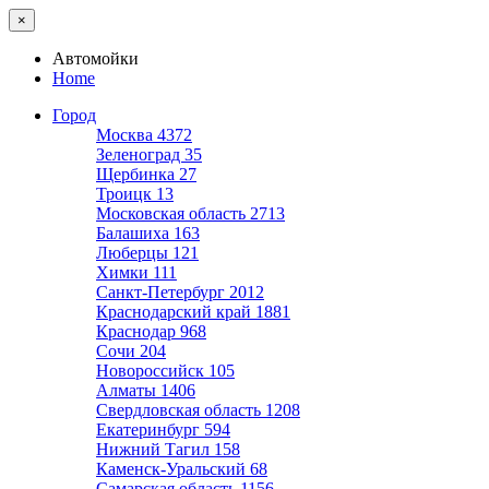
×
Автомойки
Home
Город
Москва
4372
Зеленоград
35
Щербинка
27
Троицк
13
Московская область
2713
Балашиха
163
Люберцы
121
Химки
111
Санкт-Петербург
2012
Краснодарский край
1881
Краснодар
968
Сочи
204
Новороссийск
105
Алматы
1406
Свердловская область
1208
Екатеринбург
594
Нижний Тагил
158
Каменск-Уральский
68
Самарская область
1156