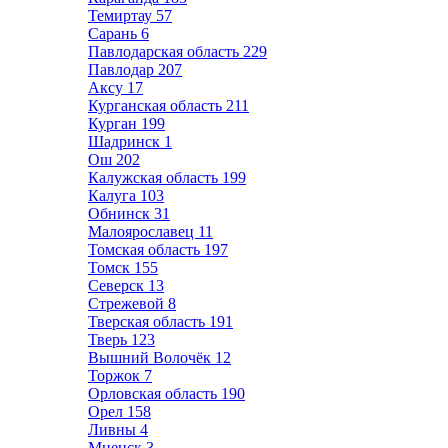
Темиртау
57
Сарань
6
Павлодарская область
229
Павлодар
207
Аксу
17
Курганская область
211
Курган
199
Шадринск
1
Ош
202
Калужская область
199
Калуга
103
Обнинск
31
Малоярославец
11
Томская область
197
Томск
155
Северск
13
Стрежевой
8
Тверская область
191
Тверь
123
Вышний Волочёк
12
Торжок
7
Орловская область
190
Орел
158
Ливны
4
Мценск
3