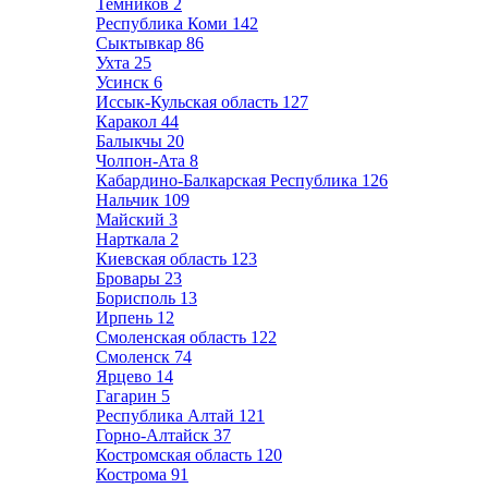
Темников
2
Республика Коми
142
Сыктывкар
86
Ухта
25
Усинск
6
Иссык-Кульская область
127
Каракол
44
Балыкчы
20
Чолпон-Ата
8
Кабардино-Балкарская Республика
126
Нальчик
109
Майский
3
Нарткала
2
Киевская область
123
Бровары
23
Борисполь
13
Ирпень
12
Смоленская область
122
Смоленск
74
Ярцево
14
Гагарин
5
Республика Алтай
121
Горно-Алтайск
37
Костромская область
120
Кострома
91