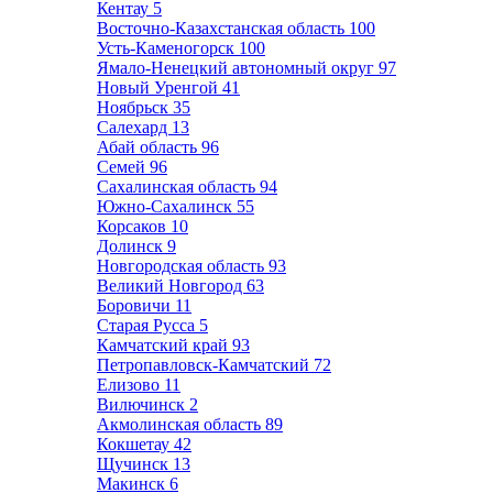
Кентау
5
Восточно-Казахстанская область
100
Усть-Каменогорск
100
Ямало-Ненецкий автономный округ
97
Новый Уренгой
41
Ноябрьск
35
Салехард
13
Абай область
96
Семей
96
Сахалинская область
94
Южно-Сахалинск
55
Корсаков
10
Долинск
9
Новгородская область
93
Великий Новгород
63
Боровичи
11
Старая Русса
5
Камчатский край
93
Петропавловск-Камчатский
72
Елизово
11
Вилючинск
2
Акмолинская область
89
Кокшетау
42
Щучинск
13
Макинск
6