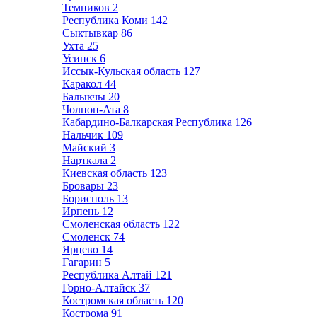
Темников
2
Республика Коми
142
Сыктывкар
86
Ухта
25
Усинск
6
Иссык-Кульская область
127
Каракол
44
Балыкчы
20
Чолпон-Ата
8
Кабардино-Балкарская Республика
126
Нальчик
109
Майский
3
Нарткала
2
Киевская область
123
Бровары
23
Борисполь
13
Ирпень
12
Смоленская область
122
Смоленск
74
Ярцево
14
Гагарин
5
Республика Алтай
121
Горно-Алтайск
37
Костромская область
120
Кострома
91