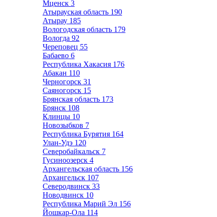
Мценск
3
Атырауская область
190
Атырау
185
Вологодская область
179
Вологда
92
Череповец
55
Бабаево
6
Республика Хакасия
176
Абакан
110
Черногорск
31
Саяногорск
15
Брянская область
173
Брянск
108
Клинцы
10
Новозыбков
7
Республика Бурятия
164
Улан-Удэ
120
Северобайкальск
7
Гусиноозерск
4
Архангельская область
156
Архангельск
107
Северодвинск
33
Новодвинск
10
Республика Марий Эл
156
Йошкар-Ола
114