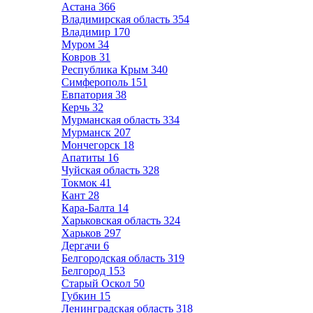
Астана
366
Владимирская область
354
Владимир
170
Муром
34
Ковров
31
Республика Крым
340
Симферополь
151
Евпатория
38
Керчь
32
Мурманская область
334
Мурманск
207
Мончегорск
18
Апатиты
16
Чуйская область
328
Токмок
41
Кант
28
Кара-Балта
14
Харьковская область
324
Харьков
297
Дергачи
6
Белгородская область
319
Белгород
153
Старый Оскол
50
Губкин
15
Ленинградская область
318