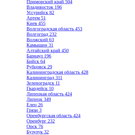
Приморский край
504
Владивосток
196
Уссурийск
82
Артем
51
Киев
455
Волгоградская область
453
Волгоград
232
Волжский
63
Камышин
31
Алтайский край
450
Барнаул
196
Бийск
64
Рубцовск
29
Калининградская область
428
Калининград
311
Зеленоградск
11
Гвардейск
10
Липецкая область
424
Липецк
349
Елец
26
Грязи
3
Оренбургская область
424
Оренбург
232
Орск
76
Бузулук
32