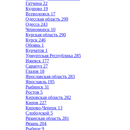
Гатчина
22
Кудрово
19
Всеволожск
17
Одесская область
299
Одесса
243
Черноморск
10
Курская область
290
Курск
246
Обоянь
1
Курчатов
1
Удмуртская Республика
285
Ижевск
177
Сарапул
27
Глазов
18
Ярославская область
283
Ярославль
195
Рыбинск
31
Ростов
5
Кировская область
282
Киров
227
Кирово-Чепецк
13
Слободской
5
Рязанская область
281
Рязань
204
Рыбное
9