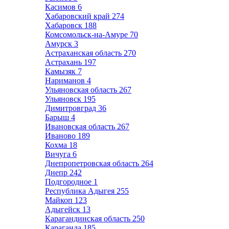
Касимов
6
Хабаровский край
274
Хабаровск
188
Комсомольск-на-Амуре
70
Амурск
3
Астраханская область
270
Астрахань
197
Камызяк
7
Нариманов
4
Ульяновская область
267
Ульяновск
195
Димитровград
36
Барыш
4
Ивановская область
267
Иваново
189
Кохма
18
Вичуга
6
Днепропетровская область
264
Днепр
242
Подгородное
1
Республика Адыгея
255
Майкоп
123
Адыгейск
13
Карагандинская область
250
Караганда
185