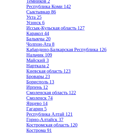
Темников
2
Республика Коми
142
Сыктывкар
86
Ухта
25
Усинск
6
Иссык-Кульская область
127
Каракол
44
Балыкчы
20
Чолпон-Ата
8
Кабардино-Балкарская Республика
126
Нальчик
109
Майский
3
Нарткала
2
Киевская область
123
Бровары
23
Борисполь
13
Ирпень
12
Смоленская область
122
Смоленск
74
Ярцево
14
Гагарин
5
Республика Алтай
121
Горно-Алтайск
37
Костромская область
120
Кострома
91