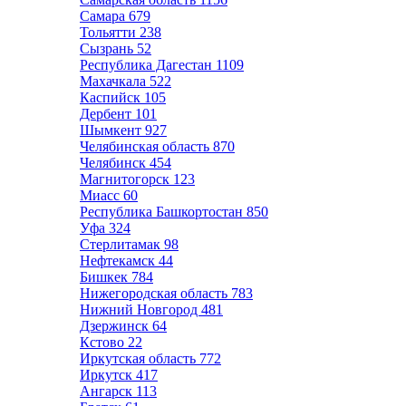
Самара
679
Тольятти
238
Сызрань
52
Республика Дагестан
1109
Махачкала
522
Каспийск
105
Дербент
101
Шымкент
927
Челябинская область
870
Челябинск
454
Магнитогорск
123
Миасс
60
Республика Башкортостан
850
Уфа
324
Стерлитамак
98
Нефтекамск
44
Бишкек
784
Нижегородская область
783
Нижний Новгород
481
Дзержинск
64
Кстово
22
Иркутская область
772
Иркутск
417
Ангарск
113