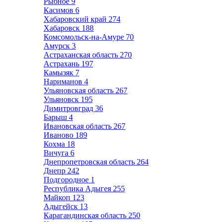
Рыбное
9
Касимов
6
Хабаровский край
274
Хабаровск
188
Комсомольск-на-Амуре
70
Амурск
3
Астраханская область
270
Астрахань
197
Камызяк
7
Нариманов
4
Ульяновская область
267
Ульяновск
195
Димитровград
36
Барыш
4
Ивановская область
267
Иваново
189
Кохма
18
Вичуга
6
Днепропетровская область
264
Днепр
242
Подгородное
1
Республика Адыгея
255
Майкоп
123
Адыгейск
13
Карагандинская область
250