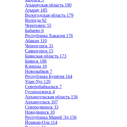
Атырауская область
190
Атырау
185
Вологодская область
179
Вологда
92
Череповец
55
Бабаево
6
Республика Хакасия
176
Абакан
110
Черногорск
31
Саяногорск
15
Брянская область
173
Брянск
108
Клинцы
10
Новозыбков
7
Республика Бурятия
164
Улан-Удэ
120
Северобайкальск
7
Гусиноозерск
4
Архангельская область
156
Архангельск
107
Северодвинск
33
Новодвинск
10
Республика Марий Эл
156
Йошкар-Ола
114