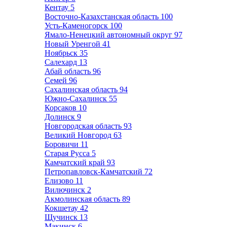
Кентау
5
Восточно-Казахстанская область
100
Усть-Каменогорск
100
Ямало-Ненецкий автономный округ
97
Новый Уренгой
41
Ноябрьск
35
Салехард
13
Абай область
96
Семей
96
Сахалинская область
94
Южно-Сахалинск
55
Корсаков
10
Долинск
9
Новгородская область
93
Великий Новгород
63
Боровичи
11
Старая Русса
5
Камчатский край
93
Петропавловск-Камчатский
72
Елизово
11
Вилючинск
2
Акмолинская область
89
Кокшетау
42
Щучинск
13
Макинск
6