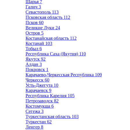
Шарья
7
Галич
3
Севастополь
113
Псковская область
112
Псков
60
Великие Луки
24
Остров
5
Костанайская область
112
Костанай
103
Тобыл
6
Республика Саха (Якутия)
110
Якутск
92
Алдан
3
Покровск
1
Карачаево-Черкесская Республика
109
Черкесск
60
Усть-Джегута
10
Карачаевск
9
Республика Карелия
105
Петрозаводск
82
Костомукша
6
Сегежа
3
Туркестанская область
103
Туркестан
62
Ленгер
8