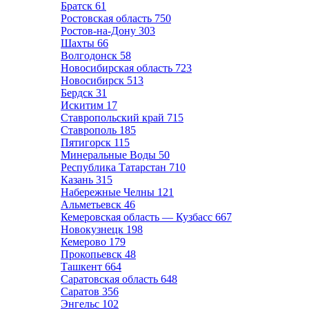
Братск
61
Ростовская область
750
Ростов-на-Дону
303
Шахты
66
Волгодонск
58
Новосибирская область
723
Новосибирск
513
Бердск
31
Искитим
17
Ставропольский край
715
Ставрополь
185
Пятигорск
115
Минеральные Воды
50
Республика Татарстан
710
Казань
315
Набережные Челны
121
Альметьевск
46
Кемеровская область — Кузбасс
667
Новокузнецк
198
Кемерово
179
Прокопьевск
48
Ташкент
664
Саратовская область
648
Саратов
356
Энгельс
102