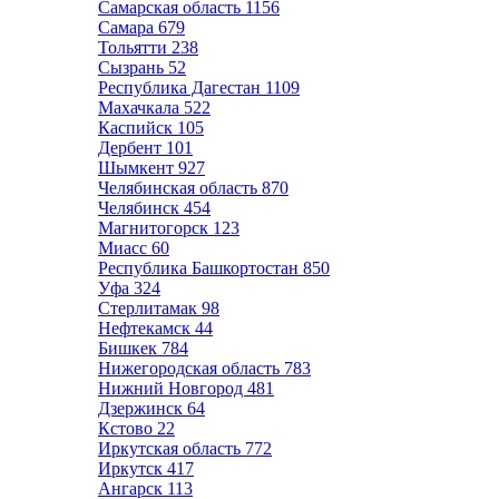
Самарская область
1156
Самара
679
Тольятти
238
Сызрань
52
Республика Дагестан
1109
Махачкала
522
Каспийск
105
Дербент
101
Шымкент
927
Челябинская область
870
Челябинск
454
Магнитогорск
123
Миасс
60
Республика Башкортостан
850
Уфа
324
Стерлитамак
98
Нефтекамск
44
Бишкек
784
Нижегородская область
783
Нижний Новгород
481
Дзержинск
64
Кстово
22
Иркутская область
772
Иркутск
417
Ангарск
113