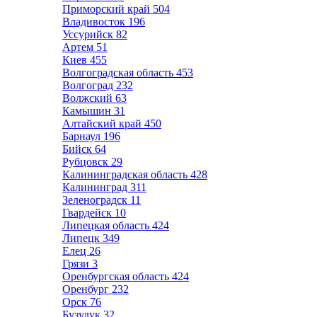
Приморский край
504
Владивосток
196
Уссурийск
82
Артем
51
Киев
455
Волгоградская область
453
Волгоград
232
Волжский
63
Камышин
31
Алтайский край
450
Барнаул
196
Бийск
64
Рубцовск
29
Калининградская область
428
Калининград
311
Зеленоградск
11
Гвардейск
10
Липецкая область
424
Липецк
349
Елец
26
Грязи
3
Оренбургская область
424
Оренбург
232
Орск
76
Бузулук
32