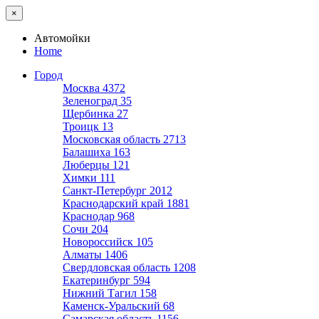
×
Автомойки
Home
Город
Москва
4372
Зеленоград
35
Щербинка
27
Троицк
13
Московская область
2713
Балашиха
163
Люберцы
121
Химки
111
Санкт-Петербург
2012
Краснодарский край
1881
Краснодар
968
Сочи
204
Новороссийск
105
Алматы
1406
Свердловская область
1208
Екатеринбург
594
Нижний Тагил
158
Каменск-Уральский
68
Самарская область
1156