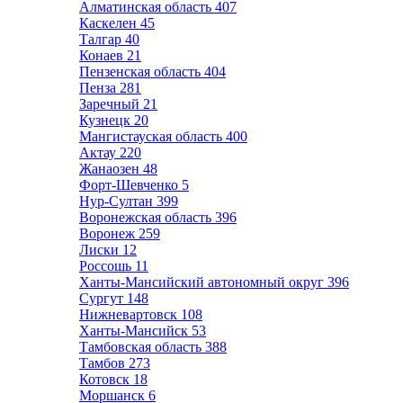
Алматинская область
407
Каскелен
45
Талгар
40
Конаев
21
Пензенская область
404
Пенза
281
Заречный
21
Кузнецк
20
Мангистауская область
400
Актау
220
Жанаозен
48
Форт-Шевченко
5
Нур-Султан
399
Воронежская область
396
Воронеж
259
Лиски
12
Россошь
11
Ханты-Мансийский автономный округ
396
Сургут
148
Нижневартовск
108
Ханты-Мансийск
53
Тамбовская область
388
Тамбов
273
Котовск
18
Моршанск
6