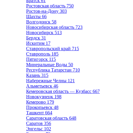
Братск
61
Ростовская область
750
Ростов-на-Дону
303
Шахты
66
Волгодонск
58
Новосибирская область
723
Новосибирск
513
Бердск
31
Искитим
17
Ставропольский край
715
Ставрополь
185
Пятигорск
115
Минеральные Воды
50
Республика Татарстан
710
Казань
315
Набережные Челны
121
Альметьевск
46
Кемеровская область — Кузбасс
667
Новокузнецк
198
Кемерово
179
Прокопьевск
48
Ташкент
664
Саратовская область
648
Саратов
356
Энгельс
102