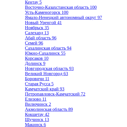
Кентау
5
Восточно-Казахстанская область
100
Усть-Каменогорск
100
Ямало-Ненецкий автономный округ
97
Новый Уренгой
41
Ноябрьск
35
Салехард
13
Абай область
96
Семей
96
Сахалинская область
94
Южно-Сахалинск
55
Корсаков
10
Долинск
9
Новгородская область
93
Великий Новгород
63
Боровичи
11
Старая Русса
5
Камчатский край
93
Петропавловск-Камчатский
72
Елизово
11
Вилючинск
2
Акмолинская область
89
Кокшетау
42
Щучинск
13
Макинск
6