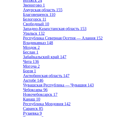
Волжск
24
Звенигово
1
Амурская область
155
Благовещенск
110
Белогорск
11
Свободный
10
Западно-Казахстанская область
153
Уральск
132
Республика Северная Осетия — Алания
152
Владикавказ
148
Моздок
2
Беслан
1
Забайкальский край
147
Чита
136
Могоча
2
Борзя
1
Актюбинская область
147
Актобе
146
Чувашская Республика — Чувашия
143
Чебоксары
96
Новочебоксарск
17
Канаш
10
Республика Мордовия
142
Саранск
85
Рузаевка
9