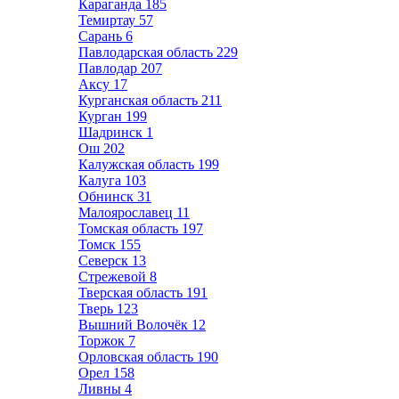
Караганда
185
Темиртау
57
Сарань
6
Павлодарская область
229
Павлодар
207
Аксу
17
Курганская область
211
Курган
199
Шадринск
1
Ош
202
Калужская область
199
Калуга
103
Обнинск
31
Малоярославец
11
Томская область
197
Томск
155
Северск
13
Стрежевой
8
Тверская область
191
Тверь
123
Вышний Волочёк
12
Торжок
7
Орловская область
190
Орел
158
Ливны
4