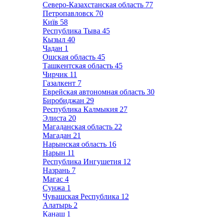
Северо-Казахстанская область
77
Петропавловск
70
Київ
58
Республика Тыва
45
Кызыл
40
Чадан
1
Ошская область
45
Ташкентская область
45
Чирчик
11
Газалкент
7
Еврейская автономная область
30
Биробиджан
29
Республика Калмыкия
27
Элиста
20
Магаданская область
22
Магадан
21
Нарынская область
16
Нарын
11
Республика Ингушетия
12
Назрань
7
Магас
4
Сунжа
1
Чувашская Республика
12
Алатырь
2
Канаш
1