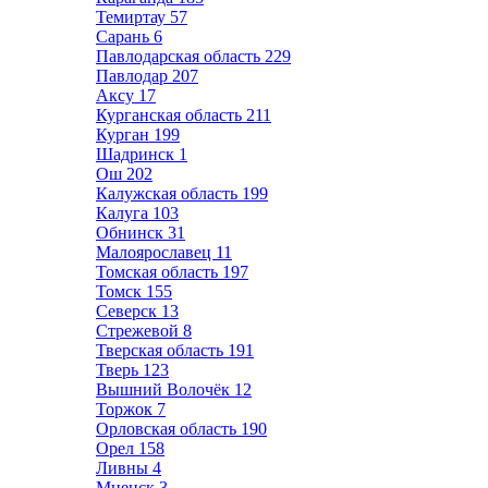
Темиртау
57
Сарань
6
Павлодарская область
229
Павлодар
207
Аксу
17
Курганская область
211
Курган
199
Шадринск
1
Ош
202
Калужская область
199
Калуга
103
Обнинск
31
Малоярославец
11
Томская область
197
Томск
155
Северск
13
Стрежевой
8
Тверская область
191
Тверь
123
Вышний Волочёк
12
Торжок
7
Орловская область
190
Орел
158
Ливны
4
Мценск
3