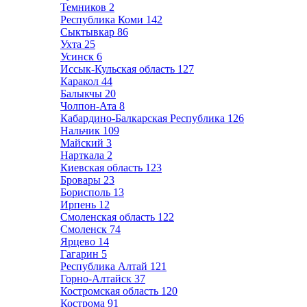
Темников
2
Республика Коми
142
Сыктывкар
86
Ухта
25
Усинск
6
Иссык-Кульская область
127
Каракол
44
Балыкчы
20
Чолпон-Ата
8
Кабардино-Балкарская Республика
126
Нальчик
109
Майский
3
Нарткала
2
Киевская область
123
Бровары
23
Борисполь
13
Ирпень
12
Смоленская область
122
Смоленск
74
Ярцево
14
Гагарин
5
Республика Алтай
121
Горно-Алтайск
37
Костромская область
120
Кострома
91