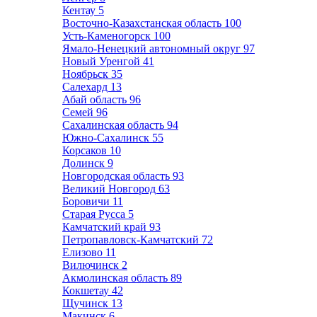
Кентау
5
Восточно-Казахстанская область
100
Усть-Каменогорск
100
Ямало-Ненецкий автономный округ
97
Новый Уренгой
41
Ноябрьск
35
Салехард
13
Абай область
96
Семей
96
Сахалинская область
94
Южно-Сахалинск
55
Корсаков
10
Долинск
9
Новгородская область
93
Великий Новгород
63
Боровичи
11
Старая Русса
5
Камчатский край
93
Петропавловск-Камчатский
72
Елизово
11
Вилючинск
2
Акмолинская область
89
Кокшетау
42
Щучинск
13
Макинск
6