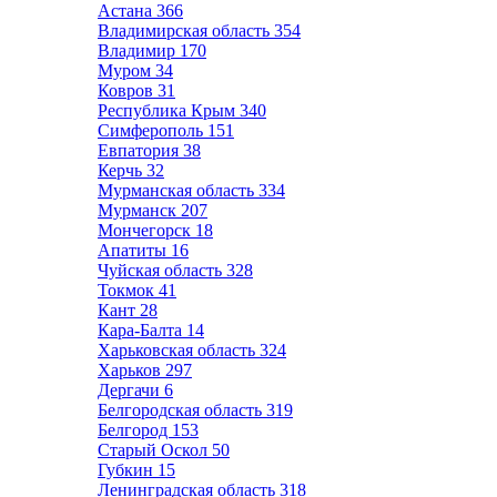
Астана
366
Владимирская область
354
Владимир
170
Муром
34
Ковров
31
Республика Крым
340
Симферополь
151
Евпатория
38
Керчь
32
Мурманская область
334
Мурманск
207
Мончегорск
18
Апатиты
16
Чуйская область
328
Токмок
41
Кант
28
Кара-Балта
14
Харьковская область
324
Харьков
297
Дергачи
6
Белгородская область
319
Белгород
153
Старый Оскол
50
Губкин
15
Ленинградская область
318