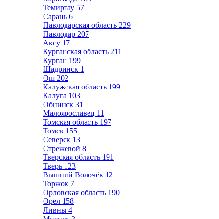
Темиртау
57
Сарань
6
Павлодарская область
229
Павлодар
207
Аксу
17
Курганская область
211
Курган
199
Шадринск
1
Ош
202
Калужская область
199
Калуга
103
Обнинск
31
Малоярославец
11
Томская область
197
Томск
155
Северск
13
Стрежевой
8
Тверская область
191
Тверь
123
Вышний Волочёк
12
Торжок
7
Орловская область
190
Орел
158
Ливны
4
Мценск
3