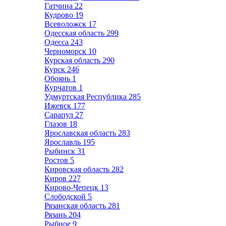
Гатчина
22
Кудрово
19
Всеволожск
17
Одесская область
299
Одесса
243
Черноморск
10
Курская область
290
Курск
246
Обоянь
1
Курчатов
1
Удмуртская Республика
285
Ижевск
177
Сарапул
27
Глазов
18
Ярославская область
283
Ярославль
195
Рыбинск
31
Ростов
5
Кировская область
282
Киров
227
Кирово-Чепецк
13
Слободской
5
Рязанская область
281
Рязань
204
Рыбное
9