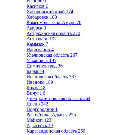
Рыбное
9
Касимов
6
Хабаровский край
274
Хабаровск
188
Комсомольск-на-Амуре
70
Амурск
3
Астраханская область
270
Астрахань
197
Камызяк
7
Нариманов
4
Ульяновская область
267
Ульяновск
195
Димитровград
36
Барыш
4
Ивановская область
267
Иваново
189
Кохма
18
Вичуга
6
Днепропетровская область
264
Днепр
242
Подгородное
1
Республика Адыгея
255
Майкоп
123
Адыгейск
13
Карагандинская область
250