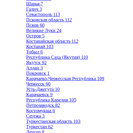
Шарья
7
Галич
3
Севастополь
113
Псковская область
112
Псков
60
Великие Луки
24
Остров
5
Костанайская область
112
Костанай
103
Тобыл
6
Республика Саха (Якутия)
110
Якутск
92
Алдан
3
Покровск
1
Карачаево-Черкесская Республика
109
Черкесск
60
Усть-Джегута
10
Карачаевск
9
Республика Карелия
105
Петрозаводск
82
Костомукша
6
Сегежа
3
Туркестанская область
103
Туркестан
62
Ленгер
8