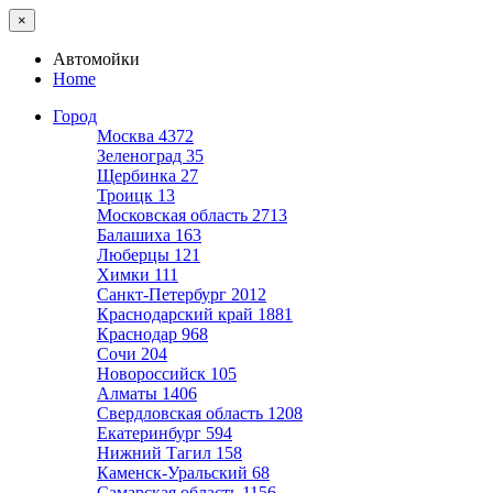
×
Автомойки
Home
Город
Москва
4372
Зеленоград
35
Щербинка
27
Троицк
13
Московская область
2713
Балашиха
163
Люберцы
121
Химки
111
Санкт-Петербург
2012
Краснодарский край
1881
Краснодар
968
Сочи
204
Новороссийск
105
Алматы
1406
Свердловская область
1208
Екатеринбург
594
Нижний Тагил
158
Каменск-Уральский
68
Самарская область
1156