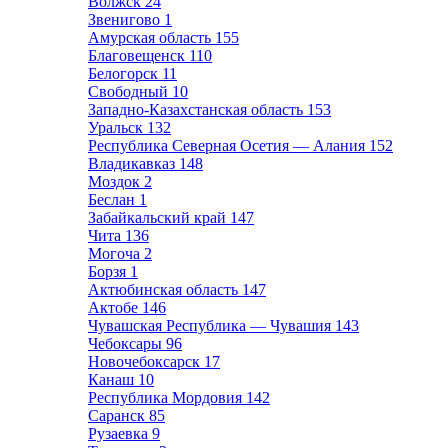
Волжск
24
Звенигово
1
Амурская область
155
Благовещенск
110
Белогорск
11
Свободный
10
Западно-Казахстанская область
153
Уральск
132
Республика Северная Осетия — Алания
152
Владикавказ
148
Моздок
2
Беслан
1
Забайкальский край
147
Чита
136
Могоча
2
Борзя
1
Актюбинская область
147
Актобе
146
Чувашская Республика — Чувашия
143
Чебоксары
96
Новочебоксарск
17
Канаш
10
Республика Мордовия
142
Саранск
85
Рузаевка
9