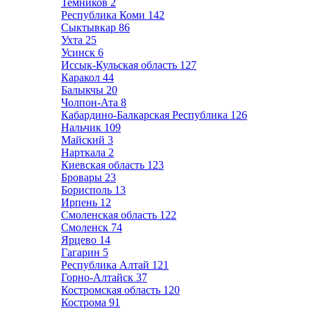
Темников
2
Республика Коми
142
Сыктывкар
86
Ухта
25
Усинск
6
Иссык-Кульская область
127
Каракол
44
Балыкчы
20
Чолпон-Ата
8
Кабардино-Балкарская Республика
126
Нальчик
109
Майский
3
Нарткала
2
Киевская область
123
Бровары
23
Борисполь
13
Ирпень
12
Смоленская область
122
Смоленск
74
Ярцево
14
Гагарин
5
Республика Алтай
121
Горно-Алтайск
37
Костромская область
120
Кострома
91