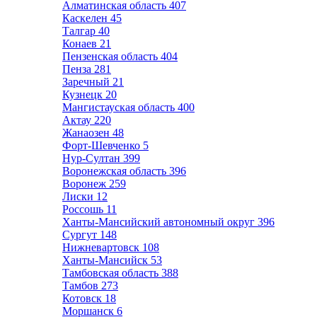
Алматинская область
407
Каскелен
45
Талгар
40
Конаев
21
Пензенская область
404
Пенза
281
Заречный
21
Кузнецк
20
Мангистауская область
400
Актау
220
Жанаозен
48
Форт-Шевченко
5
Нур-Султан
399
Воронежская область
396
Воронеж
259
Лиски
12
Россошь
11
Ханты-Мансийский автономный округ
396
Сургут
148
Нижневартовск
108
Ханты-Мансийск
53
Тамбовская область
388
Тамбов
273
Котовск
18
Моршанск
6