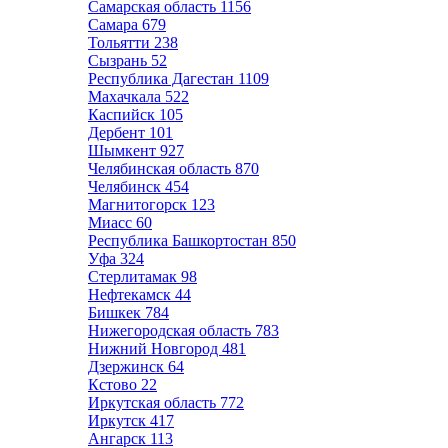
Самарская область
1156
Самара
679
Тольятти
238
Сызрань
52
Республика Дагестан
1109
Махачкала
522
Каспийск
105
Дербент
101
Шымкент
927
Челябинская область
870
Челябинск
454
Магнитогорск
123
Миасс
60
Республика Башкортостан
850
Уфа
324
Стерлитамак
98
Нефтекамск
44
Бишкек
784
Нижегородская область
783
Нижний Новгород
481
Дзержинск
64
Кстово
22
Иркутская область
772
Иркутск
417
Ангарск
113