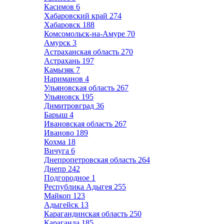
Касимов
6
Хабаровский край
274
Хабаровск
188
Комсомольск-на-Амуре
70
Амурск
3
Астраханская область
270
Астрахань
197
Камызяк
7
Нариманов
4
Ульяновская область
267
Ульяновск
195
Димитровград
36
Барыш
4
Ивановская область
267
Иваново
189
Кохма
18
Вичуга
6
Днепропетровская область
264
Днепр
242
Подгородное
1
Республика Адыгея
255
Майкоп
123
Адыгейск
13
Карагандинская область
250
Караганда
185