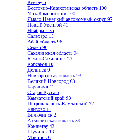
Кентау
5
Восточно-Казахстанская область
100
Усть-Каменогорск
100
Ямало-Ненецкий автономный округ
97
Новый Уренгой
41
Ноябрьск
35
Салехард
13
Абай область
96
Семей
96
Сахалинская область
94
Южно-Сахалинск
55
Корсаков
10
Долинск
9
Новгородская область
93
Великий Новгород
63
Боровичи
11
Старая Русса
5
Камчатский край
93
Петропавловск-Камчатский
72
Елизово
11
Вилючинск
2
Акмолинская область
89
Кокшетау
42
Щучинск
13
Макинск
6