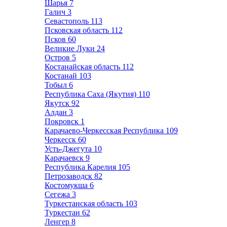
Шарья
7
Галич
3
Севастополь
113
Псковская область
112
Псков
60
Великие Луки
24
Остров
5
Костанайская область
112
Костанай
103
Тобыл
6
Республика Саха (Якутия)
110
Якутск
92
Алдан
3
Покровск
1
Карачаево-Черкесская Республика
109
Черкесск
60
Усть-Джегута
10
Карачаевск
9
Республика Карелия
105
Петрозаводск
82
Костомукша
6
Сегежа
3
Туркестанская область
103
Туркестан
62
Ленгер
8