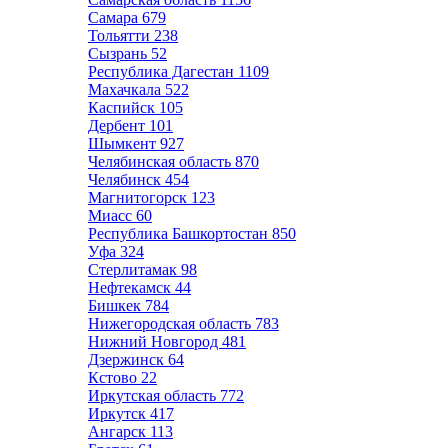
Самара
679
Тольятти
238
Сызрань
52
Республика Дагестан
1109
Махачкала
522
Каспийск
105
Дербент
101
Шымкент
927
Челябинская область
870
Челябинск
454
Магнитогорск
123
Миасс
60
Республика Башкортостан
850
Уфа
324
Стерлитамак
98
Нефтекамск
44
Бишкек
784
Нижегородская область
783
Нижний Новгород
481
Дзержинск
64
Кстово
22
Иркутская область
772
Иркутск
417
Ангарск
113