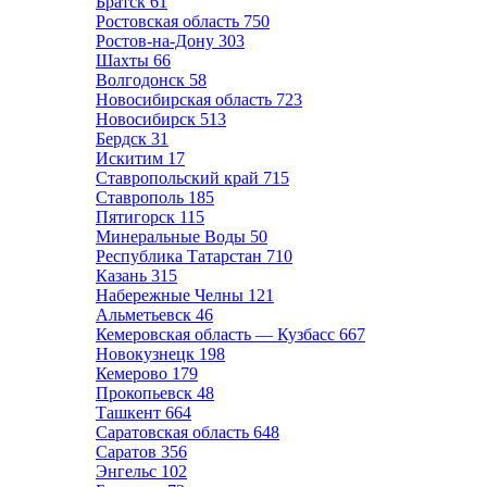
Братск
61
Ростовская область
750
Ростов-на-Дону
303
Шахты
66
Волгодонск
58
Новосибирская область
723
Новосибирск
513
Бердск
31
Искитим
17
Ставропольский край
715
Ставрополь
185
Пятигорск
115
Минеральные Воды
50
Республика Татарстан
710
Казань
315
Набережные Челны
121
Альметьевск
46
Кемеровская область — Кузбасс
667
Новокузнецк
198
Кемерово
179
Прокопьевск
48
Ташкент
664
Саратовская область
648
Саратов
356
Энгельс
102