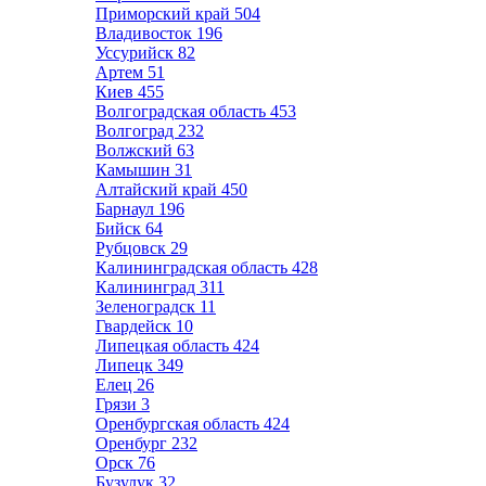
Приморский край
504
Владивосток
196
Уссурийск
82
Артем
51
Киев
455
Волгоградская область
453
Волгоград
232
Волжский
63
Камышин
31
Алтайский край
450
Барнаул
196
Бийск
64
Рубцовск
29
Калининградская область
428
Калининград
311
Зеленоградск
11
Гвардейск
10
Липецкая область
424
Липецк
349
Елец
26
Грязи
3
Оренбургская область
424
Оренбург
232
Орск
76
Бузулук
32