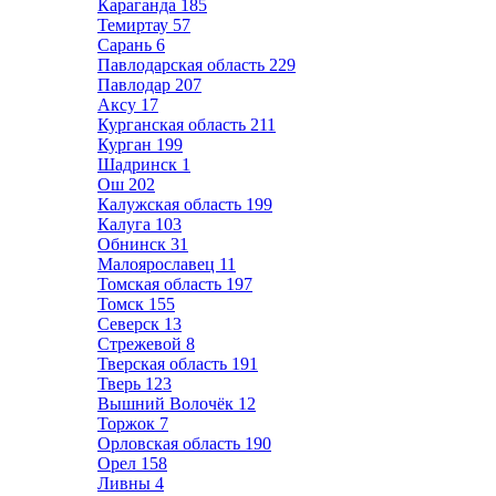
Караганда
185
Темиртау
57
Сарань
6
Павлодарская область
229
Павлодар
207
Аксу
17
Курганская область
211
Курган
199
Шадринск
1
Ош
202
Калужская область
199
Калуга
103
Обнинск
31
Малоярославец
11
Томская область
197
Томск
155
Северск
13
Стрежевой
8
Тверская область
191
Тверь
123
Вышний Волочёк
12
Торжок
7
Орловская область
190
Орел
158
Ливны
4