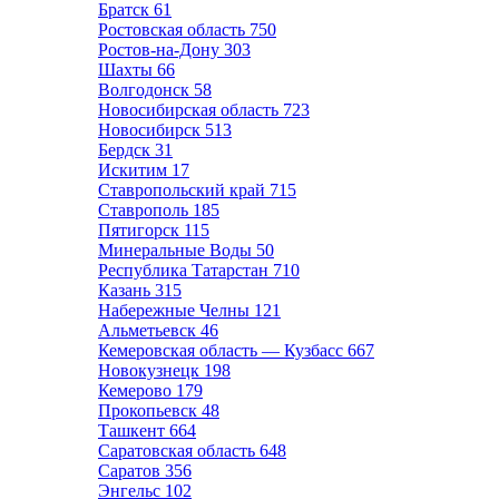
Братск
61
Ростовская область
750
Ростов-на-Дону
303
Шахты
66
Волгодонск
58
Новосибирская область
723
Новосибирск
513
Бердск
31
Искитим
17
Ставропольский край
715
Ставрополь
185
Пятигорск
115
Минеральные Воды
50
Республика Татарстан
710
Казань
315
Набережные Челны
121
Альметьевск
46
Кемеровская область — Кузбасс
667
Новокузнецк
198
Кемерово
179
Прокопьевск
48
Ташкент
664
Саратовская область
648
Саратов
356
Энгельс
102