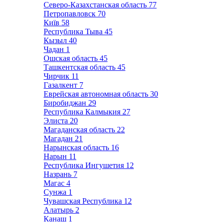
Северо-Казахстанская область
77
Петропавловск
70
Київ
58
Республика Тыва
45
Кызыл
40
Чадан
1
Ошская область
45
Ташкентская область
45
Чирчик
11
Газалкент
7
Еврейская автономная область
30
Биробиджан
29
Республика Калмыкия
27
Элиста
20
Магаданская область
22
Магадан
21
Нарынская область
16
Нарын
11
Республика Ингушетия
12
Назрань
7
Магас
4
Сунжа
1
Чувашская Республика
12
Алатырь
2
Канаш
1