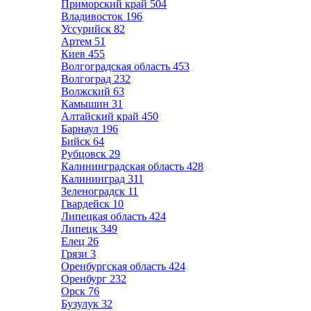
Приморский край
504
Владивосток
196
Уссурийск
82
Артем
51
Киев
455
Волгоградская область
453
Волгоград
232
Волжский
63
Камышин
31
Алтайский край
450
Барнаул
196
Бийск
64
Рубцовск
29
Калининградская область
428
Калининград
311
Зеленоградск
11
Гвардейск
10
Липецкая область
424
Липецк
349
Елец
26
Грязи
3
Оренбургская область
424
Оренбург
232
Орск
76
Бузулук
32