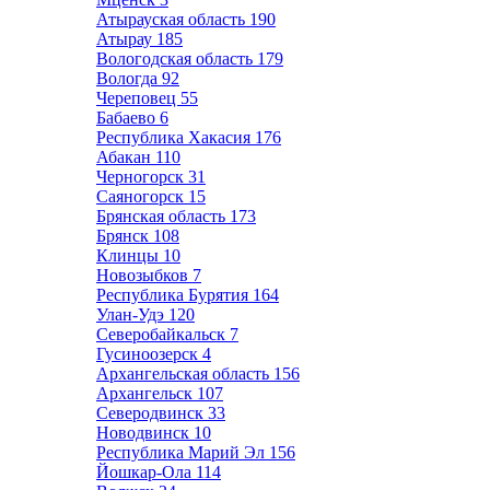
Атырауская область
190
Атырау
185
Вологодская область
179
Вологда
92
Череповец
55
Бабаево
6
Республика Хакасия
176
Абакан
110
Черногорск
31
Саяногорск
15
Брянская область
173
Брянск
108
Клинцы
10
Новозыбков
7
Республика Бурятия
164
Улан-Удэ
120
Северобайкальск
7
Гусиноозерск
4
Архангельская область
156
Архангельск
107
Северодвинск
33
Новодвинск
10
Республика Марий Эл
156
Йошкар-Ола
114