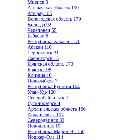
Мценск
3
Атырауская область
190
Атырау
185
Вологодская область
179
Вологда
92
Череповец
55
Бабаево
6
Республика Хакасия
176
Абакан
110
Черногорск
31
Саяногорск
15
Брянская область
173
Брянск
108
Клинцы
10
Новозыбков
7
Республика Бурятия
164
Улан-Удэ
120
Северобайкальск
7
Гусиноозерск
4
Архангельская область
156
Архангельск
107
Северодвинск
33
Новодвинск
10
Республика Марий Эл
156
Йошкар-Ола
114