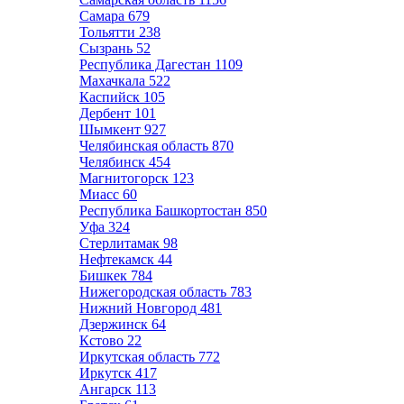
Самара
679
Тольятти
238
Сызрань
52
Республика Дагестан
1109
Махачкала
522
Каспийск
105
Дербент
101
Шымкент
927
Челябинская область
870
Челябинск
454
Магнитогорск
123
Миасс
60
Республика Башкортостан
850
Уфа
324
Стерлитамак
98
Нефтекамск
44
Бишкек
784
Нижегородская область
783
Нижний Новгород
481
Дзержинск
64
Кстово
22
Иркутская область
772
Иркутск
417
Ангарск
113