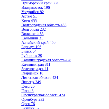
Приморский край
504
Владивосток
196
Уссурийск
82
Артем
51
Киев
455
Волгоградская область
453
Волгоград
232
Волжский
63
Камышин
31
Алтайский край
450
Барнаул
196
Бийск
64
Рубцовск
29
Калининградская область
428
Калининград
311
Зеленоградск
11
Гвардейск
10
Липецкая область
424
Липецк
349
Елец
26
Грязи
3
Оренбургская область
424
Оренбург
232
Орск
76
Бузулук
32