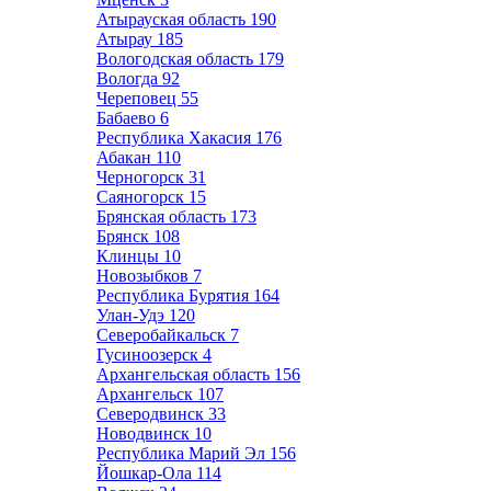
Атырауская область
190
Атырау
185
Вологодская область
179
Вологда
92
Череповец
55
Бабаево
6
Республика Хакасия
176
Абакан
110
Черногорск
31
Саяногорск
15
Брянская область
173
Брянск
108
Клинцы
10
Новозыбков
7
Республика Бурятия
164
Улан-Удэ
120
Северобайкальск
7
Гусиноозерск
4
Архангельская область
156
Архангельск
107
Северодвинск
33
Новодвинск
10
Республика Марий Эл
156
Йошкар-Ола
114