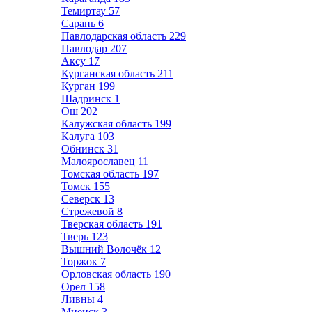
Темиртау
57
Сарань
6
Павлодарская область
229
Павлодар
207
Аксу
17
Курганская область
211
Курган
199
Шадринск
1
Ош
202
Калужская область
199
Калуга
103
Обнинск
31
Малоярославец
11
Томская область
197
Томск
155
Северск
13
Стрежевой
8
Тверская область
191
Тверь
123
Вышний Волочёк
12
Торжок
7
Орловская область
190
Орел
158
Ливны
4
Мценск
3