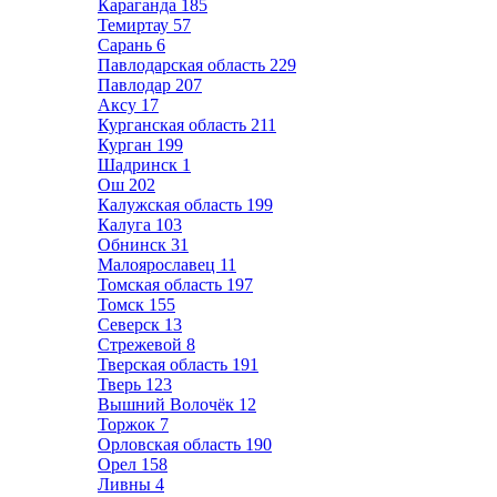
Караганда
185
Темиртау
57
Сарань
6
Павлодарская область
229
Павлодар
207
Аксу
17
Курганская область
211
Курган
199
Шадринск
1
Ош
202
Калужская область
199
Калуга
103
Обнинск
31
Малоярославец
11
Томская область
197
Томск
155
Северск
13
Стрежевой
8
Тверская область
191
Тверь
123
Вышний Волочёк
12
Торжок
7
Орловская область
190
Орел
158
Ливны
4