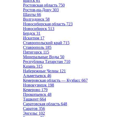
Братск
61
Ростовская область
750
Ростов-на-Дону
303
Шахты
66
Волгодонск
58
Новосибирская область
723
Новосибирск
513
Бердск
31
Искитим
17
Ставропольский край
715
Ставрополь
185
Пятигорск
115
Минеральные Воды
50
Республика Татарстан
710
Казань
315
Набережные Челны
121
Альметьевск
46
Кемеровская область — Кузбасс
667
Новокузнецк
198
Кемерово
179
Прокопьевск
48
Ташкент
664
Саратовская область
648
Саратов
356
Энгельс
102