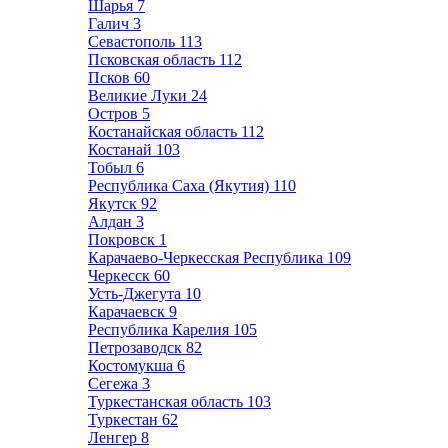
Шарья
7
Галич
3
Севастополь
113
Псковская область
112
Псков
60
Великие Луки
24
Остров
5
Костанайская область
112
Костанай
103
Тобыл
6
Республика Саха (Якутия)
110
Якутск
92
Алдан
3
Покровск
1
Карачаево-Черкесская Республика
109
Черкесск
60
Усть-Джегута
10
Карачаевск
9
Республика Карелия
105
Петрозаводск
82
Костомукша
6
Сегежа
3
Туркестанская область
103
Туркестан
62
Ленгер
8