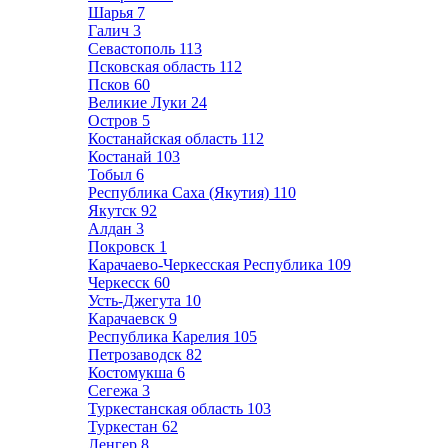
Шарья
7
Галич
3
Севастополь
113
Псковская область
112
Псков
60
Великие Луки
24
Остров
5
Костанайская область
112
Костанай
103
Тобыл
6
Республика Саха (Якутия)
110
Якутск
92
Алдан
3
Покровск
1
Карачаево-Черкесская Республика
109
Черкесск
60
Усть-Джегута
10
Карачаевск
9
Республика Карелия
105
Петрозаводск
82
Костомукша
6
Сегежа
3
Туркестанская область
103
Туркестан
62
Ленгер
8