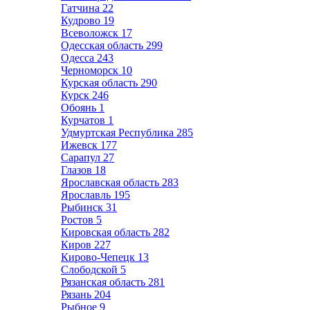
Гатчина
22
Кудрово
19
Всеволожск
17
Одесская область
299
Одесса
243
Черноморск
10
Курская область
290
Курск
246
Обоянь
1
Курчатов
1
Удмуртская Республика
285
Ижевск
177
Сарапул
27
Глазов
18
Ярославская область
283
Ярославль
195
Рыбинск
31
Ростов
5
Кировская область
282
Киров
227
Кирово-Чепецк
13
Слободской
5
Рязанская область
281
Рязань
204
Рыбное
9