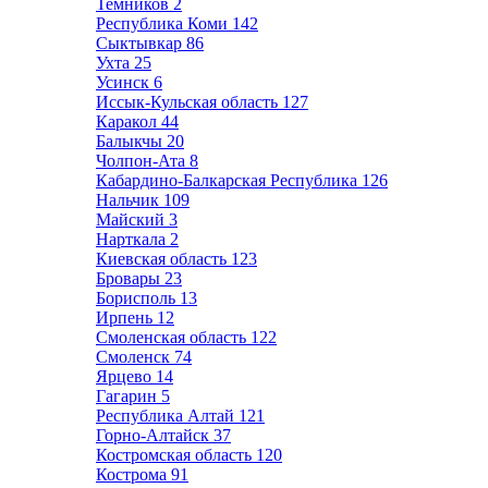
Темников
2
Республика Коми
142
Сыктывкар
86
Ухта
25
Усинск
6
Иссык-Кульская область
127
Каракол
44
Балыкчы
20
Чолпон-Ата
8
Кабардино-Балкарская Республика
126
Нальчик
109
Майский
3
Нарткала
2
Киевская область
123
Бровары
23
Борисполь
13
Ирпень
12
Смоленская область
122
Смоленск
74
Ярцево
14
Гагарин
5
Республика Алтай
121
Горно-Алтайск
37
Костромская область
120
Кострома
91