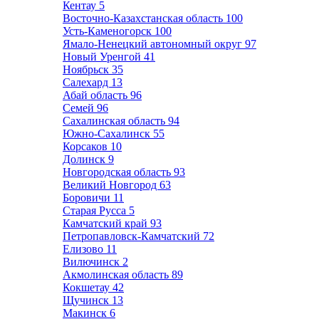
Кентау
5
Восточно-Казахстанская область
100
Усть-Каменогорск
100
Ямало-Ненецкий автономный округ
97
Новый Уренгой
41
Ноябрьск
35
Салехард
13
Абай область
96
Семей
96
Сахалинская область
94
Южно-Сахалинск
55
Корсаков
10
Долинск
9
Новгородская область
93
Великий Новгород
63
Боровичи
11
Старая Русса
5
Камчатский край
93
Петропавловск-Камчатский
72
Елизово
11
Вилючинск
2
Акмолинская область
89
Кокшетау
42
Щучинск
13
Макинск
6