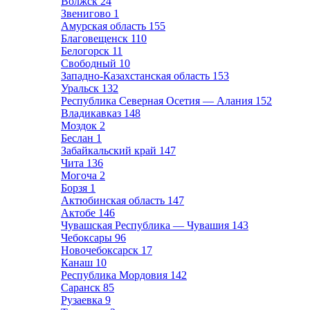
Волжск
24
Звенигово
1
Амурская область
155
Благовещенск
110
Белогорск
11
Свободный
10
Западно-Казахстанская область
153
Уральск
132
Республика Северная Осетия — Алания
152
Владикавказ
148
Моздок
2
Беслан
1
Забайкальский край
147
Чита
136
Могоча
2
Борзя
1
Актюбинская область
147
Актобе
146
Чувашская Республика — Чувашия
143
Чебоксары
96
Новочебоксарск
17
Канаш
10
Республика Мордовия
142
Саранск
85
Рузаевка
9