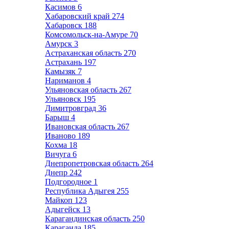
Касимов
6
Хабаровский край
274
Хабаровск
188
Комсомольск-на-Амуре
70
Амурск
3
Астраханская область
270
Астрахань
197
Камызяк
7
Нариманов
4
Ульяновская область
267
Ульяновск
195
Димитровград
36
Барыш
4
Ивановская область
267
Иваново
189
Кохма
18
Вичуга
6
Днепропетровская область
264
Днепр
242
Подгородное
1
Республика Адыгея
255
Майкоп
123
Адыгейск
13
Карагандинская область
250
Караганда
185