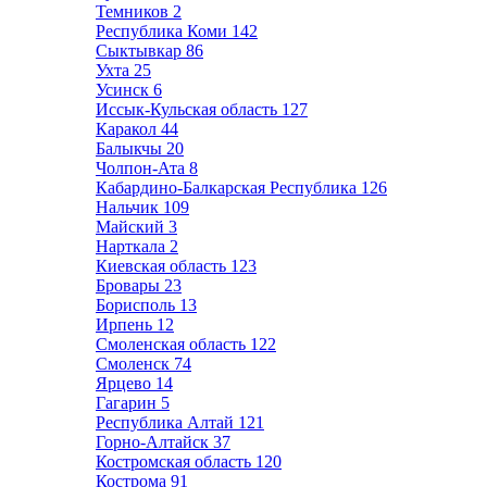
Темников
2
Республика Коми
142
Сыктывкар
86
Ухта
25
Усинск
6
Иссык-Кульская область
127
Каракол
44
Балыкчы
20
Чолпон-Ата
8
Кабардино-Балкарская Республика
126
Нальчик
109
Майский
3
Нарткала
2
Киевская область
123
Бровары
23
Борисполь
13
Ирпень
12
Смоленская область
122
Смоленск
74
Ярцево
14
Гагарин
5
Республика Алтай
121
Горно-Алтайск
37
Костромская область
120
Кострома
91