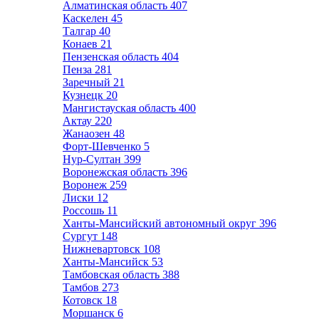
Алматинская область
407
Каскелен
45
Талгар
40
Конаев
21
Пензенская область
404
Пенза
281
Заречный
21
Кузнецк
20
Мангистауская область
400
Актау
220
Жанаозен
48
Форт-Шевченко
5
Нур-Султан
399
Воронежская область
396
Воронеж
259
Лиски
12
Россошь
11
Ханты-Мансийский автономный округ
396
Сургут
148
Нижневартовск
108
Ханты-Мансийск
53
Тамбовская область
388
Тамбов
273
Котовск
18
Моршанск
6