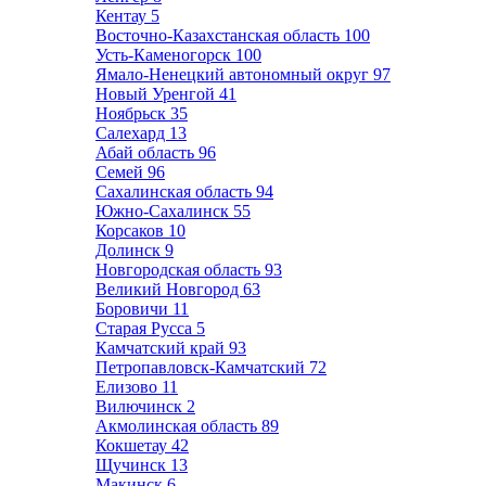
Кентау
5
Восточно-Казахстанская область
100
Усть-Каменогорск
100
Ямало-Ненецкий автономный округ
97
Новый Уренгой
41
Ноябрьск
35
Салехард
13
Абай область
96
Семей
96
Сахалинская область
94
Южно-Сахалинск
55
Корсаков
10
Долинск
9
Новгородская область
93
Великий Новгород
63
Боровичи
11
Старая Русса
5
Камчатский край
93
Петропавловск-Камчатский
72
Елизово
11
Вилючинск
2
Акмолинская область
89
Кокшетау
42
Щучинск
13
Макинск
6