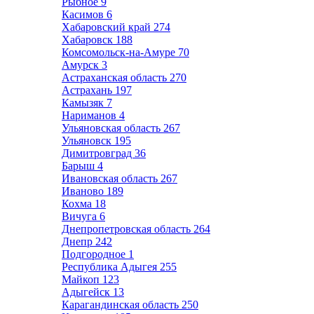
Рыбное
9
Касимов
6
Хабаровский край
274
Хабаровск
188
Комсомольск-на-Амуре
70
Амурск
3
Астраханская область
270
Астрахань
197
Камызяк
7
Нариманов
4
Ульяновская область
267
Ульяновск
195
Димитровград
36
Барыш
4
Ивановская область
267
Иваново
189
Кохма
18
Вичуга
6
Днепропетровская область
264
Днепр
242
Подгородное
1
Республика Адыгея
255
Майкоп
123
Адыгейск
13
Карагандинская область
250