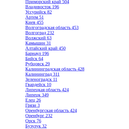
Приморский край
504
Владивосток
196
Уссурийск
82
Артем
51
Киев
455
Волгоградская область
453
Волгоград
232
Волжский
63
Камышин
31
Алтайский край
450
Барнаул
196
Бийск
64
Рубцовск
29
Калининградская область
428
Калининград
311
Зеленоградск
11
Гвардейск
10
Липецкая область
424
Липецк
349
Елец
26
Грязи
3
Оренбургская область
424
Оренбург
232
Орск
76
Бузулук
32