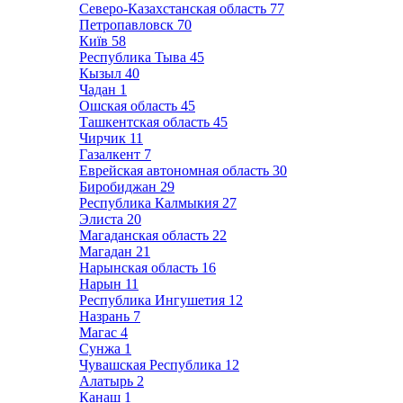
Северо-Казахстанская область
77
Петропавловск
70
Київ
58
Республика Тыва
45
Кызыл
40
Чадан
1
Ошская область
45
Ташкентская область
45
Чирчик
11
Газалкент
7
Еврейская автономная область
30
Биробиджан
29
Республика Калмыкия
27
Элиста
20
Магаданская область
22
Магадан
21
Нарынская область
16
Нарын
11
Республика Ингушетия
12
Назрань
7
Магас
4
Сунжа
1
Чувашская Республика
12
Алатырь
2
Канаш
1