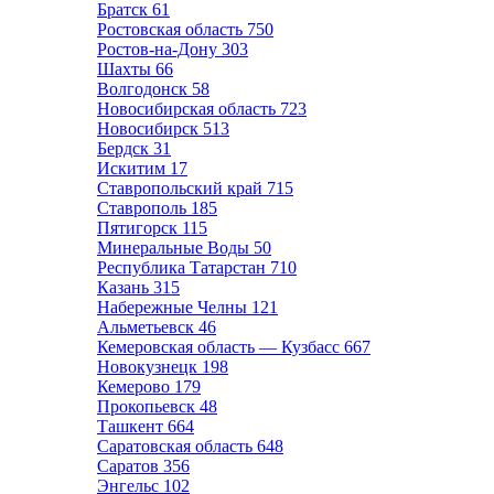
Братск
61
Ростовская область
750
Ростов-на-Дону
303
Шахты
66
Волгодонск
58
Новосибирская область
723
Новосибирск
513
Бердск
31
Искитим
17
Ставропольский край
715
Ставрополь
185
Пятигорск
115
Минеральные Воды
50
Республика Татарстан
710
Казань
315
Набережные Челны
121
Альметьевск
46
Кемеровская область — Кузбасс
667
Новокузнецк
198
Кемерово
179
Прокопьевск
48
Ташкент
664
Саратовская область
648
Саратов
356
Энгельс
102