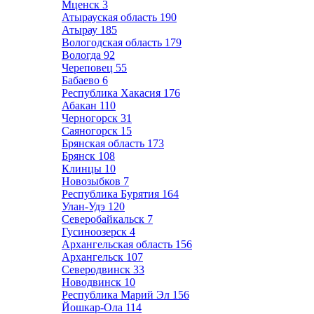
Мценск
3
Атырауская область
190
Атырау
185
Вологодская область
179
Вологда
92
Череповец
55
Бабаево
6
Республика Хакасия
176
Абакан
110
Черногорск
31
Саяногорск
15
Брянская область
173
Брянск
108
Клинцы
10
Новозыбков
7
Республика Бурятия
164
Улан-Удэ
120
Северобайкальск
7
Гусиноозерск
4
Архангельская область
156
Архангельск
107
Северодвинск
33
Новодвинск
10
Республика Марий Эл
156
Йошкар-Ола
114