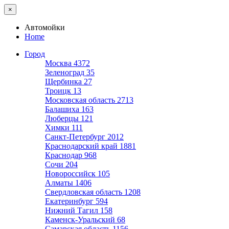
×
Автомойки
Home
Город
Москва
4372
Зеленоград
35
Щербинка
27
Троицк
13
Московская область
2713
Балашиха
163
Люберцы
121
Химки
111
Санкт-Петербург
2012
Краснодарский край
1881
Краснодар
968
Сочи
204
Новороссийск
105
Алматы
1406
Свердловская область
1208
Екатеринбург
594
Нижний Тагил
158
Каменск-Уральский
68
Самарская область
1156