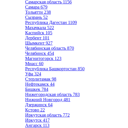
Самарская область
1156
Самара
679
Тольятти
238
Сызрань
52
Республика Дагестан
1109
Махачкала
522
Каспийск
105
Дербент
101
Шымкент
927
Челябинская область
870
Челябинск
454
Магнитогорск
123
Миасс
60
Республика Башкортостан
850
Уфа
324
Стерлитамак
98
Нефтекамск
44
Бишкек
784
Нижегородская область
783
Нижний Новгород
481
Дзержинск
64
Кстово
22
Иркутская область
772
Иркутск
417
Ангарск
113