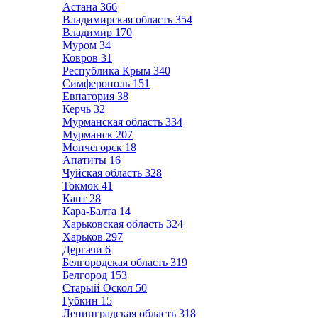
Астана
366
Владимирская область
354
Владимир
170
Муром
34
Ковров
31
Республика Крым
340
Симферополь
151
Евпатория
38
Керчь
32
Мурманская область
334
Мурманск
207
Мончегорск
18
Апатиты
16
Чуйская область
328
Токмок
41
Кант
28
Кара-Балта
14
Харьковская область
324
Харьков
297
Дергачи
6
Белгородская область
319
Белгород
153
Старый Оскол
50
Губкин
15
Ленинградская область
318