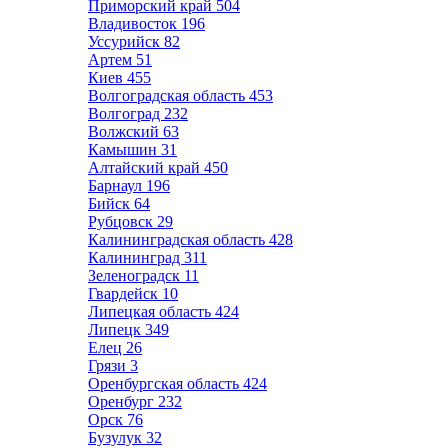
Приморский край
504
Владивосток
196
Уссурийск
82
Артем
51
Киев
455
Волгоградская область
453
Волгоград
232
Волжский
63
Камышин
31
Алтайский край
450
Барнаул
196
Бийск
64
Рубцовск
29
Калининградская область
428
Калининград
311
Зеленоградск
11
Гвардейск
10
Липецкая область
424
Липецк
349
Елец
26
Грязи
3
Оренбургская область
424
Оренбург
232
Орск
76
Бузулук
32