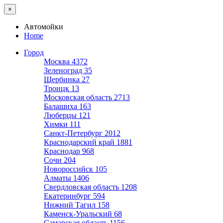
×
Автомойки
Home
Город
Москва
4372
Зеленоград
35
Щербинка
27
Троицк
13
Московская область
2713
Балашиха
163
Люберцы
121
Химки
111
Санкт-Петербург
2012
Краснодарский край
1881
Краснодар
968
Сочи
204
Новороссийск
105
Алматы
1406
Свердловская область
1208
Екатеринбург
594
Нижний Тагил
158
Каменск-Уральский
68
Самарская область
1156