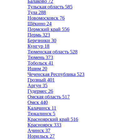
Балаково
72
Тульская область
585
Тула
288
Новомосковск
76
Щёкино
24
Пермский край
556
Пермь
323
Березники
30
Кунгур
18
Тюменская область
528
Тюмень
373
Тобольск
41
Ишим
20
Чеченская Республика
523
Грозный
401
Аргун
35
Гудермес
26
Омская область
517
Омск
440
Калачинск
11
Тюкалинск
5
Красноярский край
516
Красноярск
333
Ачинск
37
Норильск
27