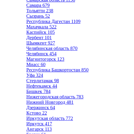
Самара
679
Тольятти
238
Сызрань
52
Республика Дагестан
1109
Махачкала
522
Каспийск
105
Дербент
101
Шымкент
927
Челябинская область
870
Челябинск
454
Магнитогорск
123
Миасс
60
Республика Башкортостан
850
Уфа
324
Стерлитамак
98
Нефтекамск
44
Бишкек
784
Нижегородская область
783
Нижний Новгород
481
Дзержинск
64
Кстово
22
Иркутская область
772
Иркутск
417
Ангарск
113