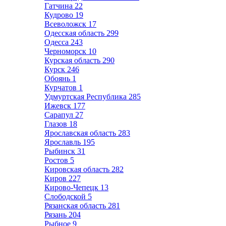
Гатчина
22
Кудрово
19
Всеволожск
17
Одесская область
299
Одесса
243
Черноморск
10
Курская область
290
Курск
246
Обоянь
1
Курчатов
1
Удмуртская Республика
285
Ижевск
177
Сарапул
27
Глазов
18
Ярославская область
283
Ярославль
195
Рыбинск
31
Ростов
5
Кировская область
282
Киров
227
Кирово-Чепецк
13
Слободской
5
Рязанская область
281
Рязань
204
Рыбное
9