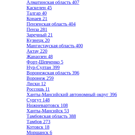
Алматинская область
407
Каскелен
45
Талгар
40
Конаев
21
Пензенская область
404
Пенза
281
Заречный
21
Кузнецк
20
Мангистауская область
400
Актау
220
Жанаозен
48
Форт-Шевченко
5
Нур-Султан
399
Воронежская область
396
Воронеж
259
Лиски
12
Россошь
11
Ханты-Мансийский автономный округ
396
Сургут
148
Нижневартовск
108
Ханты-Мансийск
53
Тамбовская область
388
Тамбов
273
Котовск
18
Моршанск
6