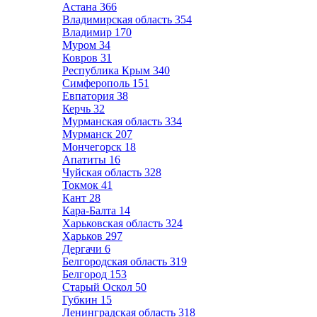
Астана
366
Владимирская область
354
Владимир
170
Муром
34
Ковров
31
Республика Крым
340
Симферополь
151
Евпатория
38
Керчь
32
Мурманская область
334
Мурманск
207
Мончегорск
18
Апатиты
16
Чуйская область
328
Токмок
41
Кант
28
Кара-Балта
14
Харьковская область
324
Харьков
297
Дергачи
6
Белгородская область
319
Белгород
153
Старый Оскол
50
Губкин
15
Ленинградская область
318