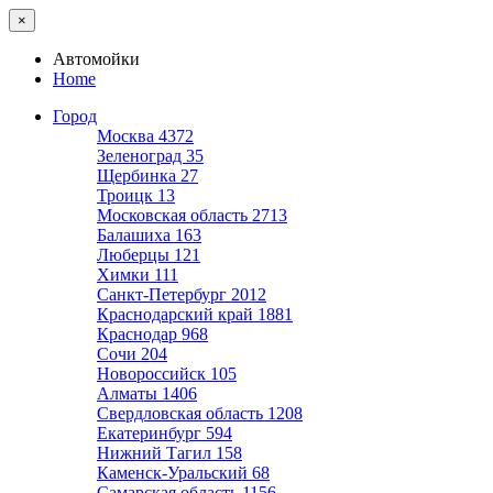
×
Автомойки
Home
Город
Москва
4372
Зеленоград
35
Щербинка
27
Троицк
13
Московская область
2713
Балашиха
163
Люберцы
121
Химки
111
Санкт-Петербург
2012
Краснодарский край
1881
Краснодар
968
Сочи
204
Новороссийск
105
Алматы
1406
Свердловская область
1208
Екатеринбург
594
Нижний Тагил
158
Каменск-Уральский
68
Самарская область
1156