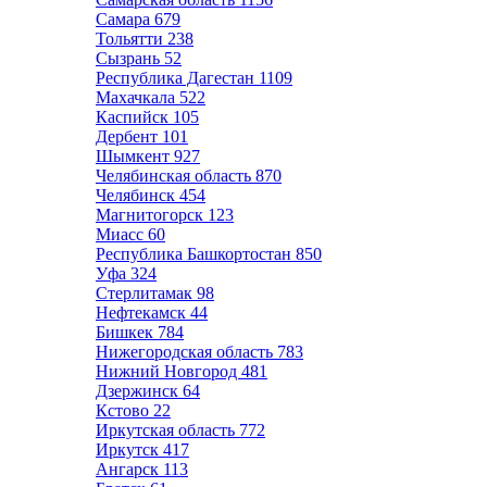
Самара
679
Тольятти
238
Сызрань
52
Республика Дагестан
1109
Махачкала
522
Каспийск
105
Дербент
101
Шымкент
927
Челябинская область
870
Челябинск
454
Магнитогорск
123
Миасс
60
Республика Башкортостан
850
Уфа
324
Стерлитамак
98
Нефтекамск
44
Бишкек
784
Нижегородская область
783
Нижний Новгород
481
Дзержинск
64
Кстово
22
Иркутская область
772
Иркутск
417
Ангарск
113