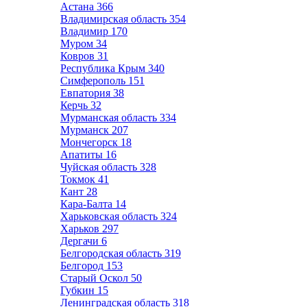
Астана
366
Владимирская область
354
Владимир
170
Муром
34
Ковров
31
Республика Крым
340
Симферополь
151
Евпатория
38
Керчь
32
Мурманская область
334
Мурманск
207
Мончегорск
18
Апатиты
16
Чуйская область
328
Токмок
41
Кант
28
Кара-Балта
14
Харьковская область
324
Харьков
297
Дергачи
6
Белгородская область
319
Белгород
153
Старый Оскол
50
Губкин
15
Ленинградская область
318