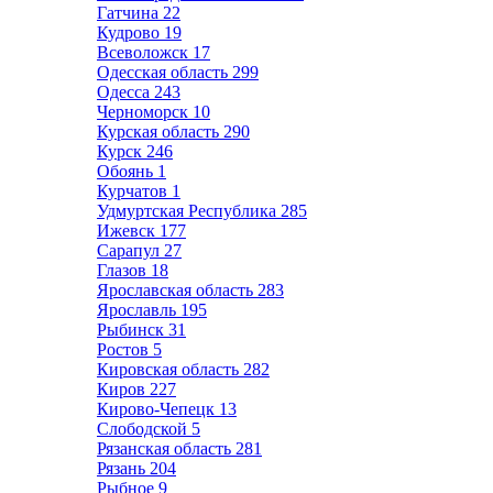
Гатчина
22
Кудрово
19
Всеволожск
17
Одесская область
299
Одесса
243
Черноморск
10
Курская область
290
Курск
246
Обоянь
1
Курчатов
1
Удмуртская Республика
285
Ижевск
177
Сарапул
27
Глазов
18
Ярославская область
283
Ярославль
195
Рыбинск
31
Ростов
5
Кировская область
282
Киров
227
Кирово-Чепецк
13
Слободской
5
Рязанская область
281
Рязань
204
Рыбное
9