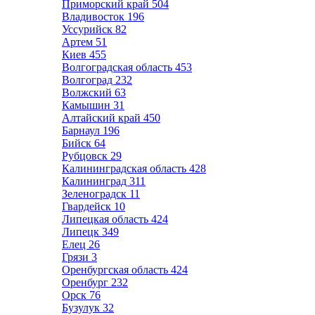
Приморский край
504
Владивосток
196
Уссурийск
82
Артем
51
Киев
455
Волгоградская область
453
Волгоград
232
Волжский
63
Камышин
31
Алтайский край
450
Барнаул
196
Бийск
64
Рубцовск
29
Калининградская область
428
Калининград
311
Зеленоградск
11
Гвардейск
10
Липецкая область
424
Липецк
349
Елец
26
Грязи
3
Оренбургская область
424
Оренбург
232
Орск
76
Бузулук
32