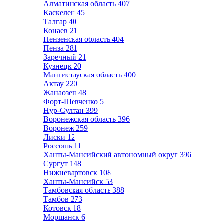
Алматинская область
407
Каскелен
45
Талгар
40
Конаев
21
Пензенская область
404
Пенза
281
Заречный
21
Кузнецк
20
Мангистауская область
400
Актау
220
Жанаозен
48
Форт-Шевченко
5
Нур-Султан
399
Воронежская область
396
Воронеж
259
Лиски
12
Россошь
11
Ханты-Мансийский автономный округ
396
Сургут
148
Нижневартовск
108
Ханты-Мансийск
53
Тамбовская область
388
Тамбов
273
Котовск
18
Моршанск
6