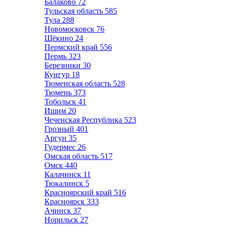
Балаково
72
Тульская область
585
Тула
288
Новомосковск
76
Щёкино
24
Пермский край
556
Пермь
323
Березники
30
Кунгур
18
Тюменская область
528
Тюмень
373
Тобольск
41
Ишим
20
Чеченская Республика
523
Грозный
401
Аргун
35
Гудермес
26
Омская область
517
Омск
440
Калачинск
11
Тюкалинск
5
Красноярский край
516
Красноярск
333
Ачинск
37
Норильск
27