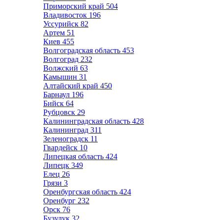
Приморский край
504
Владивосток
196
Уссурийск
82
Артем
51
Киев
455
Волгоградская область
453
Волгоград
232
Волжский
63
Камышин
31
Алтайский край
450
Барнаул
196
Бийск
64
Рубцовск
29
Калининградская область
428
Калининград
311
Зеленоградск
11
Гвардейск
10
Липецкая область
424
Липецк
349
Елец
26
Грязи
3
Оренбургская область
424
Оренбург
232
Орск
76
Бузулук
32