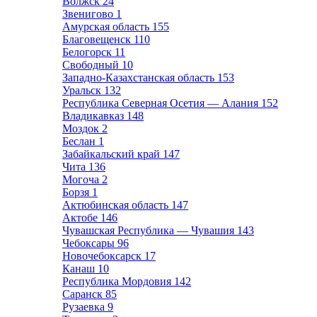
Волжск
24
Звенигово
1
Амурская область
155
Благовещенск
110
Белогорск
11
Свободный
10
Западно-Казахстанская область
153
Уральск
132
Республика Северная Осетия — Алания
152
Владикавказ
148
Моздок
2
Беслан
1
Забайкальский край
147
Чита
136
Могоча
2
Борзя
1
Актюбинская область
147
Актобе
146
Чувашская Республика — Чувашия
143
Чебоксары
96
Новочебоксарск
17
Канаш
10
Республика Мордовия
142
Саранск
85
Рузаевка
9