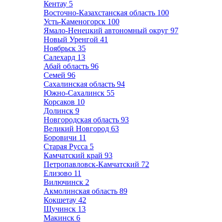
Кентау
5
Восточно-Казахстанская область
100
Усть-Каменогорск
100
Ямало-Ненецкий автономный округ
97
Новый Уренгой
41
Ноябрьск
35
Салехард
13
Абай область
96
Семей
96
Сахалинская область
94
Южно-Сахалинск
55
Корсаков
10
Долинск
9
Новгородская область
93
Великий Новгород
63
Боровичи
11
Старая Русса
5
Камчатский край
93
Петропавловск-Камчатский
72
Елизово
11
Вилючинск
2
Акмолинская область
89
Кокшетау
42
Щучинск
13
Макинск
6