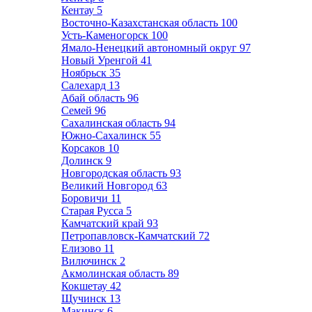
Кентау
5
Восточно-Казахстанская область
100
Усть-Каменогорск
100
Ямало-Ненецкий автономный округ
97
Новый Уренгой
41
Ноябрьск
35
Салехард
13
Абай область
96
Семей
96
Сахалинская область
94
Южно-Сахалинск
55
Корсаков
10
Долинск
9
Новгородская область
93
Великий Новгород
63
Боровичи
11
Старая Русса
5
Камчатский край
93
Петропавловск-Камчатский
72
Елизово
11
Вилючинск
2
Акмолинская область
89
Кокшетау
42
Щучинск
13
Макинск
6