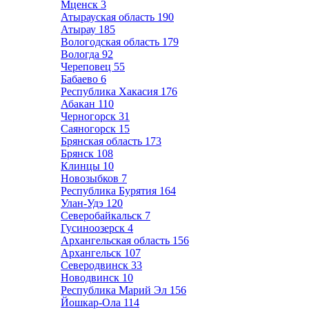
Мценск
3
Атырауская область
190
Атырау
185
Вологодская область
179
Вологда
92
Череповец
55
Бабаево
6
Республика Хакасия
176
Абакан
110
Черногорск
31
Саяногорск
15
Брянская область
173
Брянск
108
Клинцы
10
Новозыбков
7
Республика Бурятия
164
Улан-Удэ
120
Северобайкальск
7
Гусиноозерск
4
Архангельская область
156
Архангельск
107
Северодвинск
33
Новодвинск
10
Республика Марий Эл
156
Йошкар-Ола
114