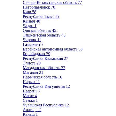
Северо-Казахстанская область
77
Петропавловск
70
Київ
58
Республика Тыва
45
Кызыл
40
Чадан
1
Ошская область
45
Ташкентская область
45
Чирчик
11
Газалкент
7
Еврейская автономная область
30
Биробиджан
29
Республика Калмыкия
27
Элиста
20
Магаданская область
22
Магадан
21
Нарынская область
16
Нарын
11
Республика Ингушетия
12
Назрань
7
Магас
4
Сунжа
1
Чувашская Республика
12
Алатырь
2
Канаш
1