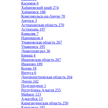
Касимов
6
Хабаровский край
274
Хабаровск
188
Комсомольск-на-Амуре
70
Амурск
3
Астраханская область
270
Астрахань
197
Камызяк
7
Нариманов
4
Ульяновская область
267
Ульяновск
195
Димитровград
36
Барыш
4
Ивановская область
267
Иваново
189
Кохма
18
Вичуга
6
Днепропетровская область
264
Днепр
242
Подгородное
1
Республика Адыгея
255
Майкоп
123
Адыгейск
13
Карагандинская область
250
Караганда
185