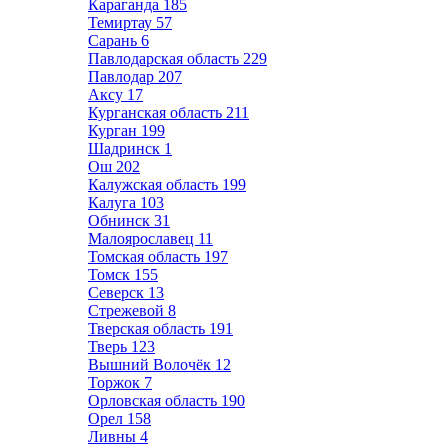
Караганда
185
Темиртау
57
Сарань
6
Павлодарская область
229
Павлодар
207
Аксу
17
Курганская область
211
Курган
199
Шадринск
1
Ош
202
Калужская область
199
Калуга
103
Обнинск
31
Малоярославец
11
Томская область
197
Томск
155
Северск
13
Стрежевой
8
Тверская область
191
Тверь
123
Вышний Волочёк
12
Торжок
7
Орловская область
190
Орел
158
Ливны
4