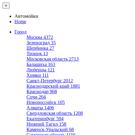
×
Автомойки
Home
Город
Москва
4372
Зеленоград
35
Щербинка
27
Троицк
13
Московская область
2713
Балашиха
163
Люберцы
121
Химки
111
Санкт-Петербург
2012
Краснодарский край
1881
Краснодар
968
Сочи
204
Новороссийск
105
Алматы
1406
Свердловская область
1208
Екатеринбург
594
Нижний Тагил
158
Каменск-Уральский
68
Самарская область
1156