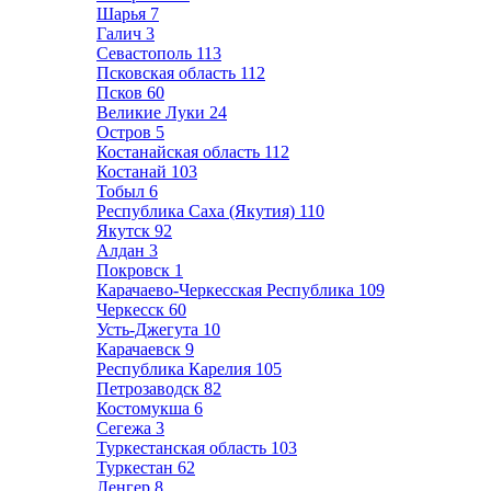
Шарья
7
Галич
3
Севастополь
113
Псковская область
112
Псков
60
Великие Луки
24
Остров
5
Костанайская область
112
Костанай
103
Тобыл
6
Республика Саха (Якутия)
110
Якутск
92
Алдан
3
Покровск
1
Карачаево-Черкесская Республика
109
Черкесск
60
Усть-Джегута
10
Карачаевск
9
Республика Карелия
105
Петрозаводск
82
Костомукша
6
Сегежа
3
Туркестанская область
103
Туркестан
62
Ленгер
8