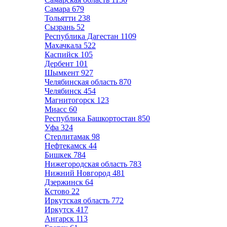
Самара
679
Тольятти
238
Сызрань
52
Республика Дагестан
1109
Махачкала
522
Каспийск
105
Дербент
101
Шымкент
927
Челябинская область
870
Челябинск
454
Магнитогорск
123
Миасс
60
Республика Башкортостан
850
Уфа
324
Стерлитамак
98
Нефтекамск
44
Бишкек
784
Нижегородская область
783
Нижний Новгород
481
Дзержинск
64
Кстово
22
Иркутская область
772
Иркутск
417
Ангарск
113