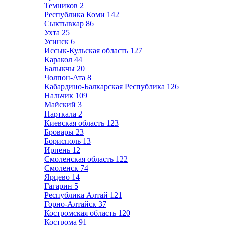
Темников
2
Республика Коми
142
Сыктывкар
86
Ухта
25
Усинск
6
Иссык-Кульская область
127
Каракол
44
Балыкчы
20
Чолпон-Ата
8
Кабардино-Балкарская Республика
126
Нальчик
109
Майский
3
Нарткала
2
Киевская область
123
Бровары
23
Борисполь
13
Ирпень
12
Смоленская область
122
Смоленск
74
Ярцево
14
Гагарин
5
Республика Алтай
121
Горно-Алтайск
37
Костромская область
120
Кострома
91