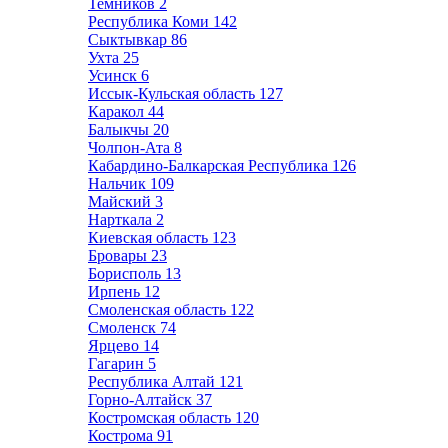
Темников
2
Республика Коми
142
Сыктывкар
86
Ухта
25
Усинск
6
Иссык-Кульская область
127
Каракол
44
Балыкчы
20
Чолпон-Ата
8
Кабардино-Балкарская Республика
126
Нальчик
109
Майский
3
Нарткала
2
Киевская область
123
Бровары
23
Борисполь
13
Ирпень
12
Смоленская область
122
Смоленск
74
Ярцево
14
Гагарин
5
Республика Алтай
121
Горно-Алтайск
37
Костромская область
120
Кострома
91