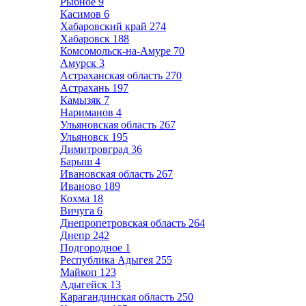
Рыбное
9
Касимов
6
Хабаровский край
274
Хабаровск
188
Комсомольск-на-Амуре
70
Амурск
3
Астраханская область
270
Астрахань
197
Камызяк
7
Нариманов
4
Ульяновская область
267
Ульяновск
195
Димитровград
36
Барыш
4
Ивановская область
267
Иваново
189
Кохма
18
Вичуга
6
Днепропетровская область
264
Днепр
242
Подгородное
1
Республика Адыгея
255
Майкоп
123
Адыгейск
13
Карагандинская область
250