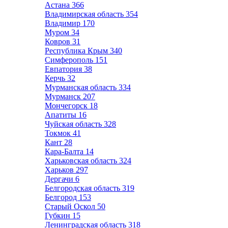
Астана
366
Владимирская область
354
Владимир
170
Муром
34
Ковров
31
Республика Крым
340
Симферополь
151
Евпатория
38
Керчь
32
Мурманская область
334
Мурманск
207
Мончегорск
18
Апатиты
16
Чуйская область
328
Токмок
41
Кант
28
Кара-Балта
14
Харьковская область
324
Харьков
297
Дергачи
6
Белгородская область
319
Белгород
153
Старый Оскол
50
Губкин
15
Ленинградская область
318