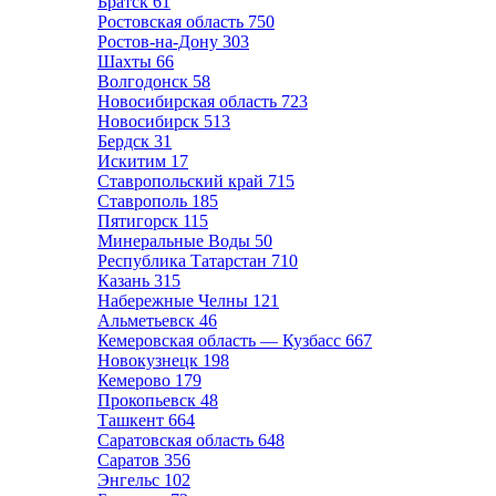
Братск
61
Ростовская область
750
Ростов-на-Дону
303
Шахты
66
Волгодонск
58
Новосибирская область
723
Новосибирск
513
Бердск
31
Искитим
17
Ставропольский край
715
Ставрополь
185
Пятигорск
115
Минеральные Воды
50
Республика Татарстан
710
Казань
315
Набережные Челны
121
Альметьевск
46
Кемеровская область — Кузбасс
667
Новокузнецк
198
Кемерово
179
Прокопьевск
48
Ташкент
664
Саратовская область
648
Саратов
356
Энгельс
102