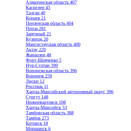
Алматинская область
407
Каскелен
45
Талгар
40
Конаев
21
Пензенская область
404
Пенза
281
Заречный
21
Кузнецк
20
Мангистауская область
400
Актау
220
Жанаозен
48
Форт-Шевченко
5
Нур-Султан
399
Воронежская область
396
Воронеж
259
Лиски
12
Россошь
11
Ханты-Мансийский автономный округ
396
Сургут
148
Нижневартовск
108
Ханты-Мансийск
53
Тамбовская область
388
Тамбов
273
Котовск
18
Моршанск
6