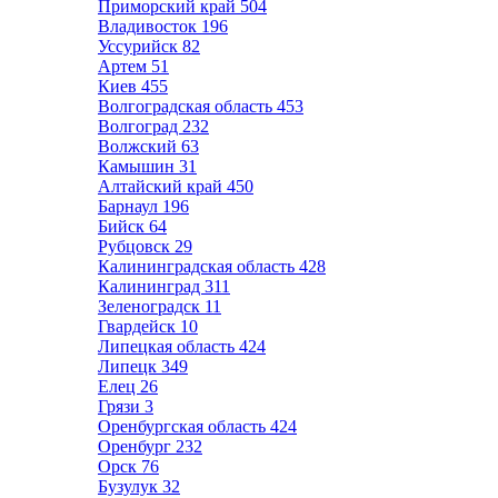
Приморский край
504
Владивосток
196
Уссурийск
82
Артем
51
Киев
455
Волгоградская область
453
Волгоград
232
Волжский
63
Камышин
31
Алтайский край
450
Барнаул
196
Бийск
64
Рубцовск
29
Калининградская область
428
Калининград
311
Зеленоградск
11
Гвардейск
10
Липецкая область
424
Липецк
349
Елец
26
Грязи
3
Оренбургская область
424
Оренбург
232
Орск
76
Бузулук
32