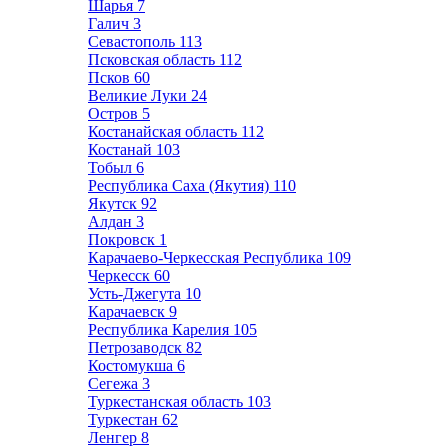
Шарья
7
Галич
3
Севастополь
113
Псковская область
112
Псков
60
Великие Луки
24
Остров
5
Костанайская область
112
Костанай
103
Тобыл
6
Республика Саха (Якутия)
110
Якутск
92
Алдан
3
Покровск
1
Карачаево-Черкесская Республика
109
Черкесск
60
Усть-Джегута
10
Карачаевск
9
Республика Карелия
105
Петрозаводск
82
Костомукша
6
Сегежа
3
Туркестанская область
103
Туркестан
62
Ленгер
8