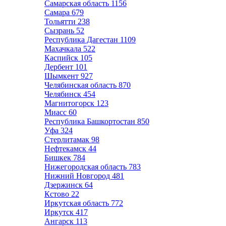
Самарская область
1156
Самара
679
Тольятти
238
Сызрань
52
Республика Дагестан
1109
Махачкала
522
Каспийск
105
Дербент
101
Шымкент
927
Челябинская область
870
Челябинск
454
Магнитогорск
123
Миасс
60
Республика Башкортостан
850
Уфа
324
Стерлитамак
98
Нефтекамск
44
Бишкек
784
Нижегородская область
783
Нижний Новгород
481
Дзержинск
64
Кстово
22
Иркутская область
772
Иркутск
417
Ангарск
113