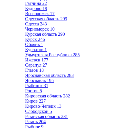
Гатчина
22
Кудрово
19
Всеволожск
17
Одесская область
299
Одесса
243
Черноморск
10
Курская область
290
Курск
246
Обоянь
1
Курчатов
1
Удмуртская Республика
285
Ижевск
177
Сарапул
27
Глазов
18
Ярославская область
283
Ярославль
195
Рыбинск
31
Ростов
5
Кировская область
282
Киров
227
Кирово-Чепецк
13
Слободской
5
Рязанская область
281
Рязань
204
Рыбное
9