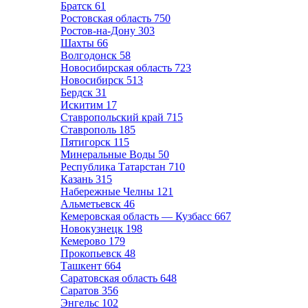
Братск
61
Ростовская область
750
Ростов-на-Дону
303
Шахты
66
Волгодонск
58
Новосибирская область
723
Новосибирск
513
Бердск
31
Искитим
17
Ставропольский край
715
Ставрополь
185
Пятигорск
115
Минеральные Воды
50
Республика Татарстан
710
Казань
315
Набережные Челны
121
Альметьевск
46
Кемеровская область — Кузбасс
667
Новокузнецк
198
Кемерово
179
Прокопьевск
48
Ташкент
664
Саратовская область
648
Саратов
356
Энгельс
102