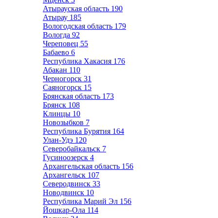
Атырауская область
190
Атырау
185
Вологодская область
179
Вологда
92
Череповец
55
Бабаево
6
Республика Хакасия
176
Абакан
110
Черногорск
31
Саяногорск
15
Брянская область
173
Брянск
108
Клинцы
10
Новозыбков
7
Республика Бурятия
164
Улан-Удэ
120
Северобайкальск
7
Гусиноозерск
4
Архангельская область
156
Архангельск
107
Северодвинск
33
Новодвинск
10
Республика Марий Эл
156
Йошкар-Ола
114