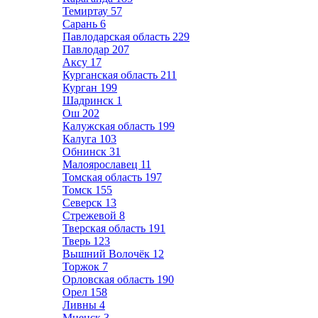
Темиртау
57
Сарань
6
Павлодарская область
229
Павлодар
207
Аксу
17
Курганская область
211
Курган
199
Шадринск
1
Ош
202
Калужская область
199
Калуга
103
Обнинск
31
Малоярославец
11
Томская область
197
Томск
155
Северск
13
Стрежевой
8
Тверская область
191
Тверь
123
Вышний Волочёк
12
Торжок
7
Орловская область
190
Орел
158
Ливны
4
Мценск
3