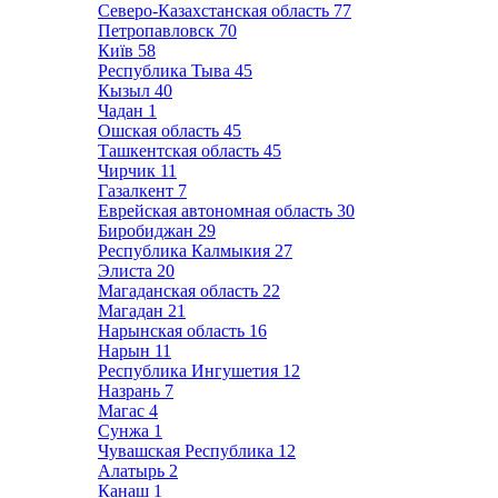
Северо-Казахстанская область
77
Петропавловск
70
Київ
58
Республика Тыва
45
Кызыл
40
Чадан
1
Ошская область
45
Ташкентская область
45
Чирчик
11
Газалкент
7
Еврейская автономная область
30
Биробиджан
29
Республика Калмыкия
27
Элиста
20
Магаданская область
22
Магадан
21
Нарынская область
16
Нарын
11
Республика Ингушетия
12
Назрань
7
Магас
4
Сунжа
1
Чувашская Республика
12
Алатырь
2
Канаш
1