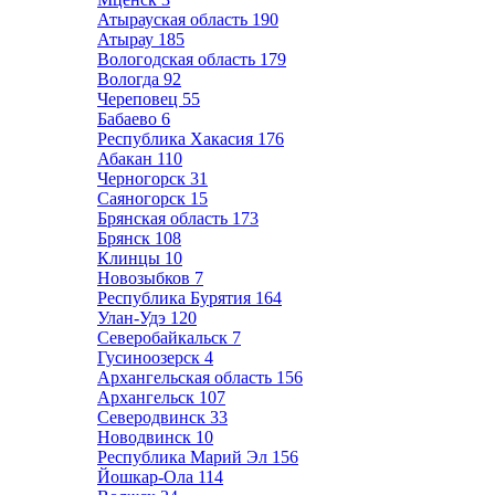
Атырауская область
190
Атырау
185
Вологодская область
179
Вологда
92
Череповец
55
Бабаево
6
Республика Хакасия
176
Абакан
110
Черногорск
31
Саяногорск
15
Брянская область
173
Брянск
108
Клинцы
10
Новозыбков
7
Республика Бурятия
164
Улан-Удэ
120
Северобайкальск
7
Гусиноозерск
4
Архангельская область
156
Архангельск
107
Северодвинск
33
Новодвинск
10
Республика Марий Эл
156
Йошкар-Ола
114