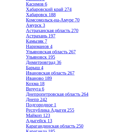
Касимов
6
Хабаровский край
274
Хабаровск
188
Комсомольск-на-Амуре
70
Амурск
3
Астраханская область
270
Астрахань
197
Камызяк
7
Нариманов
4
Ульяновская область
267
Ульяновск
195
Димитровград
36
Барыш
4
Ивановская область
267
Иваново
189
Кохма
18
Вичуга
6
Днепропетровская область
264
Днепр
242
Подгородное
1
Республика Адыгея
255
Майкоп
123
Адыгейск
13
Карагандинская область
250
Караганда
185