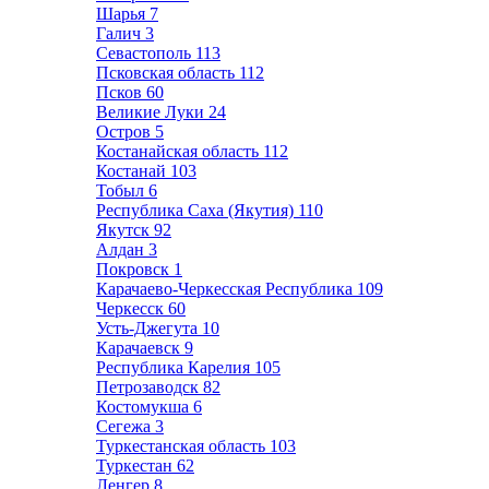
Шарья
7
Галич
3
Севастополь
113
Псковская область
112
Псков
60
Великие Луки
24
Остров
5
Костанайская область
112
Костанай
103
Тобыл
6
Республика Саха (Якутия)
110
Якутск
92
Алдан
3
Покровск
1
Карачаево-Черкесская Республика
109
Черкесск
60
Усть-Джегута
10
Карачаевск
9
Республика Карелия
105
Петрозаводск
82
Костомукша
6
Сегежа
3
Туркестанская область
103
Туркестан
62
Ленгер
8