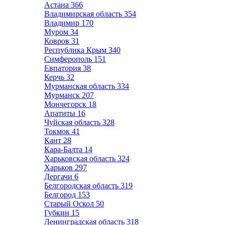
Астана
366
Владимирская область
354
Владимир
170
Муром
34
Ковров
31
Республика Крым
340
Симферополь
151
Евпатория
38
Керчь
32
Мурманская область
334
Мурманск
207
Мончегорск
18
Апатиты
16
Чуйская область
328
Токмок
41
Кант
28
Кара-Балта
14
Харьковская область
324
Харьков
297
Дергачи
6
Белгородская область
319
Белгород
153
Старый Оскол
50
Губкин
15
Ленинградская область
318