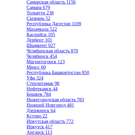
Самарская область
1156
Самара
679
Тольятти
238
Сызрань
52
Республика Дагестан
1109
Махачкала
522
Каспийск
105
Дербент
101
Шымкент
927
Челябинская область
870
Челябинск
454
Магнитогорск
123
Миасс
60
Республика Башкортостан
850
Уфа
324
Стерлитамак
98
Нефтекамск
44
Бишкек
784
Нижегородская область
783
Нижний Новгород
481
Дзержинск
64
Кстово
22
Иркутская область
772
Иркутск
417
Ангарск
113