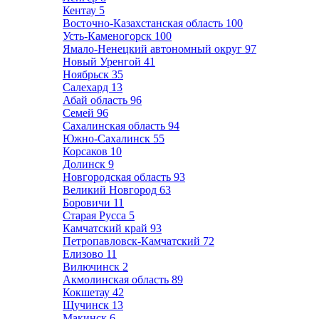
Кентау
5
Восточно-Казахстанская область
100
Усть-Каменогорск
100
Ямало-Ненецкий автономный округ
97
Новый Уренгой
41
Ноябрьск
35
Салехард
13
Абай область
96
Семей
96
Сахалинская область
94
Южно-Сахалинск
55
Корсаков
10
Долинск
9
Новгородская область
93
Великий Новгород
63
Боровичи
11
Старая Русса
5
Камчатский край
93
Петропавловск-Камчатский
72
Елизово
11
Вилючинск
2
Акмолинская область
89
Кокшетау
42
Щучинск
13
Макинск
6