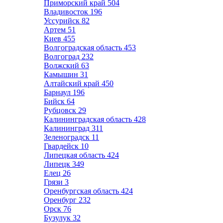
Приморский край
504
Владивосток
196
Уссурийск
82
Артем
51
Киев
455
Волгоградская область
453
Волгоград
232
Волжский
63
Камышин
31
Алтайский край
450
Барнаул
196
Бийск
64
Рубцовск
29
Калининградская область
428
Калининград
311
Зеленоградск
11
Гвардейск
10
Липецкая область
424
Липецк
349
Елец
26
Грязи
3
Оренбургская область
424
Оренбург
232
Орск
76
Бузулук
32