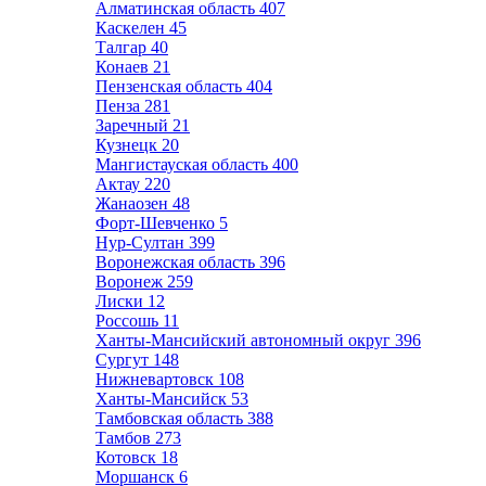
Алматинская область
407
Каскелен
45
Талгар
40
Конаев
21
Пензенская область
404
Пенза
281
Заречный
21
Кузнецк
20
Мангистауская область
400
Актау
220
Жанаозен
48
Форт-Шевченко
5
Нур-Султан
399
Воронежская область
396
Воронеж
259
Лиски
12
Россошь
11
Ханты-Мансийский автономный округ
396
Сургут
148
Нижневартовск
108
Ханты-Мансийск
53
Тамбовская область
388
Тамбов
273
Котовск
18
Моршанск
6