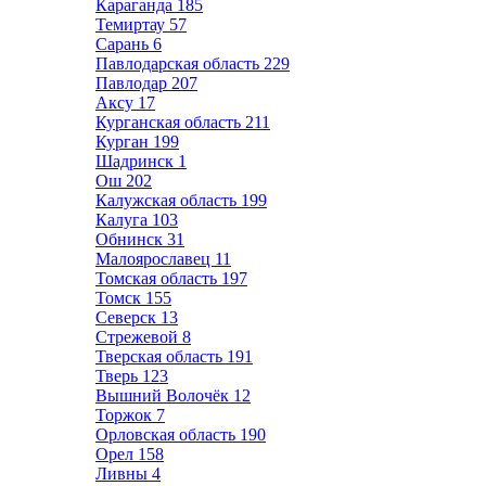
Караганда
185
Темиртау
57
Сарань
6
Павлодарская область
229
Павлодар
207
Аксу
17
Курганская область
211
Курган
199
Шадринск
1
Ош
202
Калужская область
199
Калуга
103
Обнинск
31
Малоярославец
11
Томская область
197
Томск
155
Северск
13
Стрежевой
8
Тверская область
191
Тверь
123
Вышний Волочёк
12
Торжок
7
Орловская область
190
Орел
158
Ливны
4