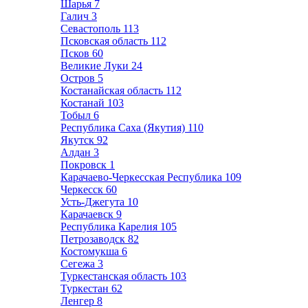
Шарья
7
Галич
3
Севастополь
113
Псковская область
112
Псков
60
Великие Луки
24
Остров
5
Костанайская область
112
Костанай
103
Тобыл
6
Республика Саха (Якутия)
110
Якутск
92
Алдан
3
Покровск
1
Карачаево-Черкесская Республика
109
Черкесск
60
Усть-Джегута
10
Карачаевск
9
Республика Карелия
105
Петрозаводск
82
Костомукша
6
Сегежа
3
Туркестанская область
103
Туркестан
62
Ленгер
8