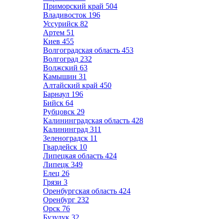
Приморский край
504
Владивосток
196
Уссурийск
82
Артем
51
Киев
455
Волгоградская область
453
Волгоград
232
Волжский
63
Камышин
31
Алтайский край
450
Барнаул
196
Бийск
64
Рубцовск
29
Калининградская область
428
Калининград
311
Зеленоградск
11
Гвардейск
10
Липецкая область
424
Липецк
349
Елец
26
Грязи
3
Оренбургская область
424
Оренбург
232
Орск
76
Бузулук
32