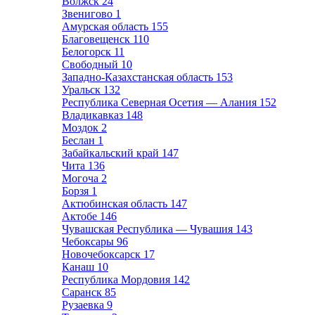
Волжск
24
Звенигово
1
Амурская область
155
Благовещенск
110
Белогорск
11
Свободный
10
Западно-Казахстанская область
153
Уральск
132
Республика Северная Осетия — Алания
152
Владикавказ
148
Моздок
2
Беслан
1
Забайкальский край
147
Чита
136
Могоча
2
Борзя
1
Актюбинская область
147
Актобе
146
Чувашская Республика — Чувашия
143
Чебоксары
96
Новочебоксарск
17
Канаш
10
Республика Мордовия
142
Саранск
85
Рузаевка
9