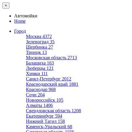
×
Автомойки
Home
Город
Москва
4372
Зеленоград
35
Щербинка
27
Троицк
13
Московская область
2713
Балашиха
163
Люберцы
121
Химки
111
Санкт-Петербург
2012
Краснодарский край
1881
Краснодар
968
Сочи
204
Новороссийск
105
Алматы
1406
Свердловская область
1208
Екатеринбург
594
Нижний Тагил
158
Каменск-Уральский
68
Самарская область
1156