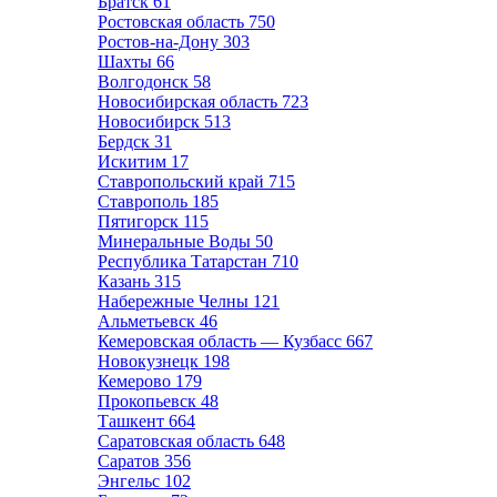
Братск
61
Ростовская область
750
Ростов-на-Дону
303
Шахты
66
Волгодонск
58
Новосибирская область
723
Новосибирск
513
Бердск
31
Искитим
17
Ставропольский край
715
Ставрополь
185
Пятигорск
115
Минеральные Воды
50
Республика Татарстан
710
Казань
315
Набережные Челны
121
Альметьевск
46
Кемеровская область — Кузбасс
667
Новокузнецк
198
Кемерово
179
Прокопьевск
48
Ташкент
664
Саратовская область
648
Саратов
356
Энгельс
102