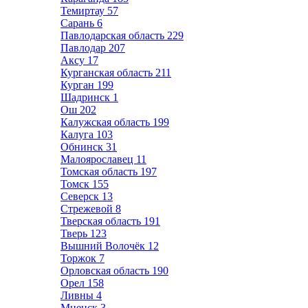
Темиртау
57
Сарань
6
Павлодарская область
229
Павлодар
207
Аксу
17
Курганская область
211
Курган
199
Шадринск
1
Ош
202
Калужская область
199
Калуга
103
Обнинск
31
Малоярославец
11
Томская область
197
Томск
155
Северск
13
Стрежевой
8
Тверская область
191
Тверь
123
Вышний Волочёк
12
Торжок
7
Орловская область
190
Орел
158
Ливны
4
Мценск
3