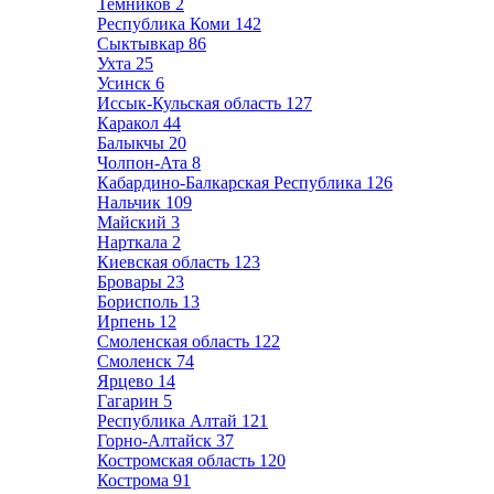
Темников
2
Республика Коми
142
Сыктывкар
86
Ухта
25
Усинск
6
Иссык-Кульская область
127
Каракол
44
Балыкчы
20
Чолпон-Ата
8
Кабардино-Балкарская Республика
126
Нальчик
109
Майский
3
Нарткала
2
Киевская область
123
Бровары
23
Борисполь
13
Ирпень
12
Смоленская область
122
Смоленск
74
Ярцево
14
Гагарин
5
Республика Алтай
121
Горно-Алтайск
37
Костромская область
120
Кострома
91