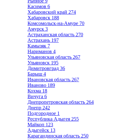
Рыбное
9
Касимов
6
Хабаровский край
274
Хабаровск
188
Комсомольск-на-Амуре
70
Амурск
3
Астраханская область
270
Астрахань
197
Камызяк
7
Нариманов
4
Ульяновская область
267
Ульяновск
195
Димитровград
36
Барыш
4
Ивановская область
267
Иваново
189
Кохма
18
Вичуга
6
Днепропетровская область
264
Днепр
242
Подгородное
1
Республика Адыгея
255
Майкоп
123
Адыгейск
13
Карагандинская область
250