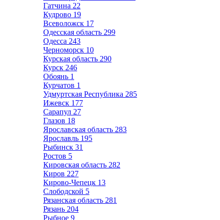
Гатчина
22
Кудрово
19
Всеволожск
17
Одесская область
299
Одесса
243
Черноморск
10
Курская область
290
Курск
246
Обоянь
1
Курчатов
1
Удмуртская Республика
285
Ижевск
177
Сарапул
27
Глазов
18
Ярославская область
283
Ярославль
195
Рыбинск
31
Ростов
5
Кировская область
282
Киров
227
Кирово-Чепецк
13
Слободской
5
Рязанская область
281
Рязань
204
Рыбное
9