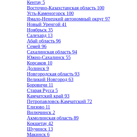
Кентау
5
Восточно-Казахстанская область
100
Усть-Каменогорск
100
Ямало-Ненецкий автономный округ
97
Новый Уренгой
41
Ноябрьск
35
Салехард
13
Абай область
96
Семей
96
Сахалинская область
94
Южно-Сахалинск
55
Корсаков
10
Долинск
9
Новгородская область
93
Великий Новгород
63
Боровичи
11
Старая Русса
5
Камчатский край
93
Петропавловск-Камчатский
72
Елизово
11
Вилючинск
2
Акмолинская область
89
Кокшетау
42
Щучинск
13
Макинск
6