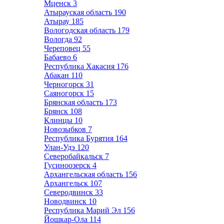
Мценск
3
Атырауская область
190
Атырау
185
Вологодская область
179
Вологда
92
Череповец
55
Бабаево
6
Республика Хакасия
176
Абакан
110
Черногорск
31
Саяногорск
15
Брянская область
173
Брянск
108
Клинцы
10
Новозыбков
7
Республика Бурятия
164
Улан-Удэ
120
Северобайкальск
7
Гусиноозерск
4
Архангельская область
156
Архангельск
107
Северодвинск
33
Новодвинск
10
Республика Марий Эл
156
Йошкар-Ола
114