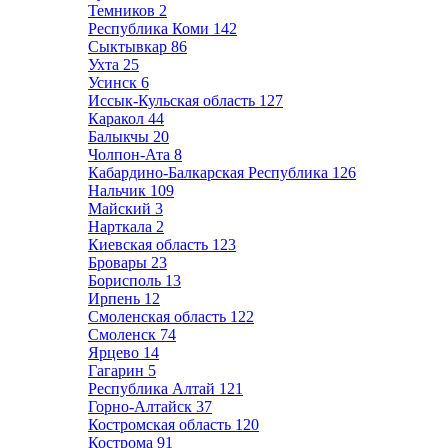
Темников
2
Республика Коми
142
Сыктывкар
86
Ухта
25
Усинск
6
Иссык-Кульская область
127
Каракол
44
Балыкчы
20
Чолпон-Ата
8
Кабардино-Балкарская Республика
126
Нальчик
109
Майский
3
Нарткала
2
Киевская область
123
Бровары
23
Борисполь
13
Ирпень
12
Смоленская область
122
Смоленск
74
Ярцево
14
Гагарин
5
Республика Алтай
121
Горно-Алтайск
37
Костромская область
120
Кострома
91