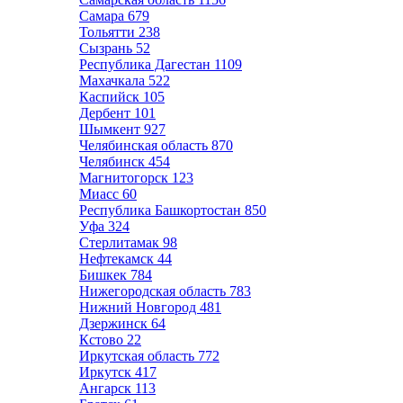
Самара
679
Тольятти
238
Сызрань
52
Республика Дагестан
1109
Махачкала
522
Каспийск
105
Дербент
101
Шымкент
927
Челябинская область
870
Челябинск
454
Магнитогорск
123
Миасс
60
Республика Башкортостан
850
Уфа
324
Стерлитамак
98
Нефтекамск
44
Бишкек
784
Нижегородская область
783
Нижний Новгород
481
Дзержинск
64
Кстово
22
Иркутская область
772
Иркутск
417
Ангарск
113