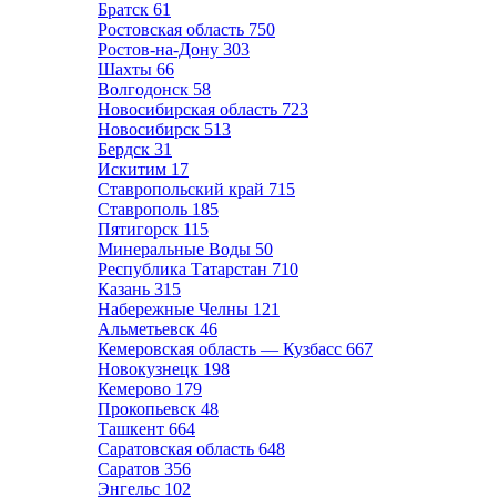
Братск
61
Ростовская область
750
Ростов-на-Дону
303
Шахты
66
Волгодонск
58
Новосибирская область
723
Новосибирск
513
Бердск
31
Искитим
17
Ставропольский край
715
Ставрополь
185
Пятигорск
115
Минеральные Воды
50
Республика Татарстан
710
Казань
315
Набережные Челны
121
Альметьевск
46
Кемеровская область — Кузбасс
667
Новокузнецк
198
Кемерово
179
Прокопьевск
48
Ташкент
664
Саратовская область
648
Саратов
356
Энгельс
102