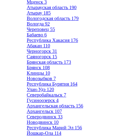
Мценск
3
Атырауская область
190
Атырау
185
Вологодская область
179
Вологда
92
Череповец
55
Бабаево
6
Республика Хакасия
176
Абакан
110
Черногорск
31
Саяногорск
15
Брянская область
173
Брянск
108
Клинцы
10
Новозыбков
7
Республика Бурятия
164
Улан-Удэ
120
Северобайкальск
7
Гусиноозерск
4
Архангельская область
156
Архангельск
107
Северодвинск
33
Новодвинск
10
Республика Марий Эл
156
Йошкар-Ола
114