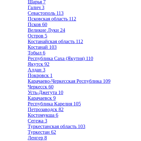
Шарья
7
Галич
3
Севастополь
113
Псковская область
112
Псков
60
Великие Луки
24
Остров
5
Костанайская область
112
Костанай
103
Тобыл
6
Республика Саха (Якутия)
110
Якутск
92
Алдан
3
Покровск
1
Карачаево-Черкесская Республика
109
Черкесск
60
Усть-Джегута
10
Карачаевск
9
Республика Карелия
105
Петрозаводск
82
Костомукша
6
Сегежа
3
Туркестанская область
103
Туркестан
62
Ленгер
8