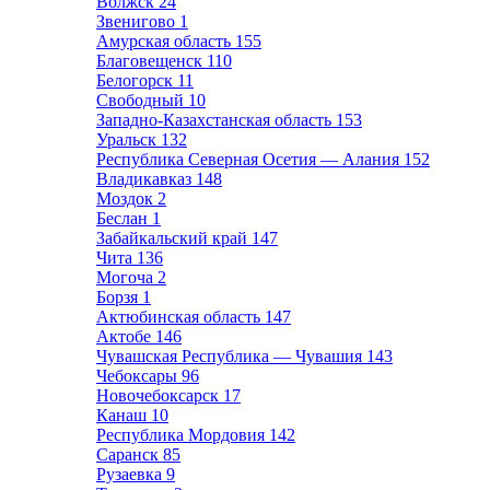
Волжск
24
Звенигово
1
Амурская область
155
Благовещенск
110
Белогорск
11
Свободный
10
Западно-Казахстанская область
153
Уральск
132
Республика Северная Осетия — Алания
152
Владикавказ
148
Моздок
2
Беслан
1
Забайкальский край
147
Чита
136
Могоча
2
Борзя
1
Актюбинская область
147
Актобе
146
Чувашская Республика — Чувашия
143
Чебоксары
96
Новочебоксарск
17
Канаш
10
Республика Мордовия
142
Саранск
85
Рузаевка
9