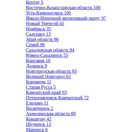
Кентау
5
Восточно-Казахстанская область
100
Усть-Каменогорск
100
Ямало-Ненецкий автономный округ
97
Новый Уренгой
41
Ноябрьск
35
Салехард
13
Абай область
96
Семей
96
Сахалинская область
94
Южно-Сахалинск
55
Корсаков
10
Долинск
9
Новгородская область
93
Великий Новгород
63
Боровичи
11
Старая Русса
5
Камчатский край
93
Петропавловск-Камчатский
72
Елизово
11
Вилючинск
2
Акмолинская область
89
Кокшетау
42
Щучинск
13
Макинск
6