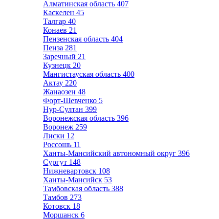
Алматинская область
407
Каскелен
45
Талгар
40
Конаев
21
Пензенская область
404
Пенза
281
Заречный
21
Кузнецк
20
Мангистауская область
400
Актау
220
Жанаозен
48
Форт-Шевченко
5
Нур-Султан
399
Воронежская область
396
Воронеж
259
Лиски
12
Россошь
11
Ханты-Мансийский автономный округ
396
Сургут
148
Нижневартовск
108
Ханты-Мансийск
53
Тамбовская область
388
Тамбов
273
Котовск
18
Моршанск
6