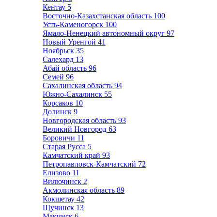
Кентау
5
Восточно-Казахстанская область
100
Усть-Каменогорск
100
Ямало-Ненецкий автономный округ
97
Новый Уренгой
41
Ноябрьск
35
Салехард
13
Абай область
96
Семей
96
Сахалинская область
94
Южно-Сахалинск
55
Корсаков
10
Долинск
9
Новгородская область
93
Великий Новгород
63
Боровичи
11
Старая Русса
5
Камчатский край
93
Петропавловск-Камчатский
72
Елизово
11
Вилючинск
2
Акмолинская область
89
Кокшетау
42
Щучинск
13
Макинск
6