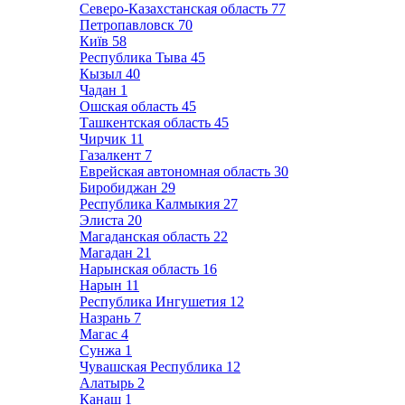
Северо-Казахстанская область
77
Петропавловск
70
Київ
58
Республика Тыва
45
Кызыл
40
Чадан
1
Ошская область
45
Ташкентская область
45
Чирчик
11
Газалкент
7
Еврейская автономная область
30
Биробиджан
29
Республика Калмыкия
27
Элиста
20
Магаданская область
22
Магадан
21
Нарынская область
16
Нарын
11
Республика Ингушетия
12
Назрань
7
Магас
4
Сунжа
1
Чувашская Республика
12
Алатырь
2
Канаш
1