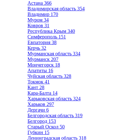
Астана
366
Владимирская область
354
Владимир
170
Муром
34
Ковров
31
Республика Крым
340
Симферополь
151
Евпатория
38
Керчь
32
Мурманская область
334
Мурманск
207
Мончегорск
18
Апатиты
16
Чуйская область
328
Токмок
41
Кант
28
Кара-Балта
14
Харьковская область
324
Харьков
297
Дергачи
6
Белгородская область
319
Белгород
153
Старый Оскол
50
Губкин
15
Ленинградская область
318