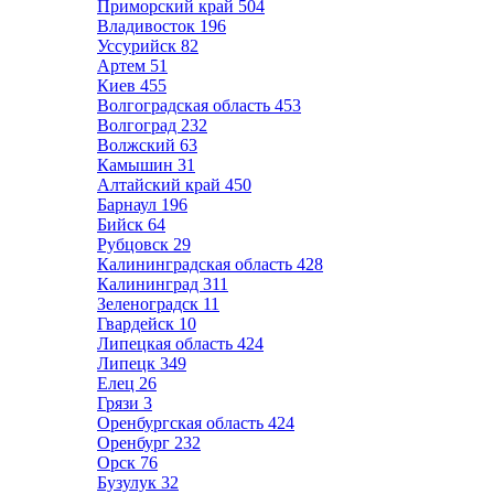
Приморский край
504
Владивосток
196
Уссурийск
82
Артем
51
Киев
455
Волгоградская область
453
Волгоград
232
Волжский
63
Камышин
31
Алтайский край
450
Барнаул
196
Бийск
64
Рубцовск
29
Калининградская область
428
Калининград
311
Зеленоградск
11
Гвардейск
10
Липецкая область
424
Липецк
349
Елец
26
Грязи
3
Оренбургская область
424
Оренбург
232
Орск
76
Бузулук
32