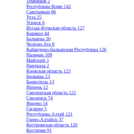
Темников
2
Республика Коми
142
Сыктывкар
86
Ухта
25
Усинск
6
Иссык-Кульская область
127
Каракол
44
Балыкчы
20
Чолпон-Ата
8
Кабардино-Балкарская Республика
126
Нальчик
109
Майский
3
Нарткала
2
Киевская область
123
Бровары
23
Борисполь
13
Ирпень
12
Смоленская область
122
Смоленск
74
Ярцево
14
Гагарин
5
Республика Алтай
121
Горно-Алтайск
37
Костромская область
120
Кострома
91