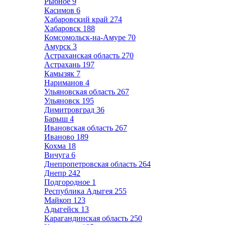
Рыбное
9
Касимов
6
Хабаровский край
274
Хабаровск
188
Комсомольск-на-Амуре
70
Амурск
3
Астраханская область
270
Астрахань
197
Камызяк
7
Нариманов
4
Ульяновская область
267
Ульяновск
195
Димитровград
36
Барыш
4
Ивановская область
267
Иваново
189
Кохма
18
Вичуга
6
Днепропетровская область
264
Днепр
242
Подгородное
1
Республика Адыгея
255
Майкоп
123
Адыгейск
13
Карагандинская область
250