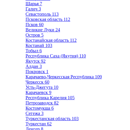
Шарья
7
Галич
3
Севастополь
113
Псковская область
112
Псков
60
Великие Луки
24
Остров
5
Костанайская область
112
Костанай
103
Тобыл
6
Республика Саха (Якутия)
110
Якутск
92
Алдан
3
Покровск
1
Карачаево-Черкесская Республика
109
Черкесск
60
Усть-Джегута
10
Карачаевск
9
Республика Карелия
105
Петрозаводск
82
Костомукша
6
Сегежа
3
Туркестанская область
103
Туркестан
62
Ленгер
8