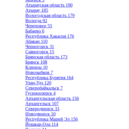
Атырауская область
190
Атырау
185
Вологодская область
179
Вологда
92
Череповец
55
Бабаево
6
Республика Хакасия
176
Абакан
110
Черногорск
31
Саяногорск
15
Брянская область
173
Брянск
108
Клинцы
10
Новозыбков
7
Республика Бурятия
164
Улан-Удэ
120
Северобайкальск
7
Гусиноозерск
4
Архангельская область
156
Архангельск
107
Северодвинск
33
Новодвинск
10
Республика Марий Эл
156
Йошкар-Ола
114