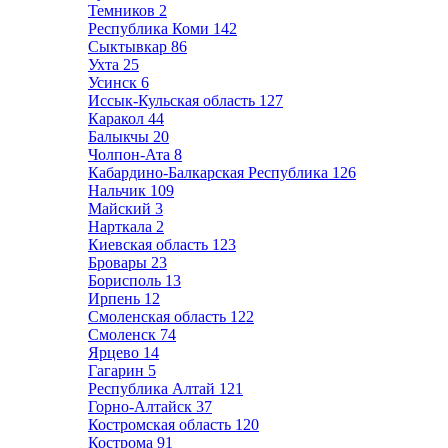
Темников
2
Республика Коми
142
Сыктывкар
86
Ухта
25
Усинск
6
Иссык-Кульская область
127
Каракол
44
Балыкчы
20
Чолпон-Ата
8
Кабардино-Балкарская Республика
126
Нальчик
109
Майский
3
Нарткала
2
Киевская область
123
Бровары
23
Борисполь
13
Ирпень
12
Смоленская область
122
Смоленск
74
Ярцево
14
Гагарин
5
Республика Алтай
121
Горно-Алтайск
37
Костромская область
120
Кострома
91