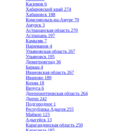
Касимов
6
Хабаровский край
274
Хабаровск
188
Комсомольск-на-Амуре
70
Амурск
3
Астраханская область
270
Астрахань
197
Камызяк
7
Нариманов
4
Ульяновская область
267
Ульяновск
195
Димитровград
36
Барыш
4
Ивановская область
267
Иваново
189
Кохма
18
Вичуга
6
Днепропетровская область
264
Днепр
242
Подгородное
1
Республика Адыгея
255
Майкоп
123
Адыгейск
13
Карагандинская область
250
Караганда
185