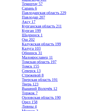
Темиртау
57
Сарань
6
Павлодарская область
229
Павлодар
207
Аксу
17
Курганская область
211
Курган
199
Шадринск
1
Ош
202
Калужская область
199
Калуга
103
Обнинск
31
Малоярославец
11
Томская область
197
Томск
155
Северск
13
Стрежевой
8
Тверская область
191
Тверь
123
Вышний Волочёк
12
Торжок
7
Орловская область
190
Орел
158
Ливны
4
Мценск
3