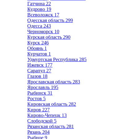
Гатчина
22
Кудрово
19
Всеволожск
17
Одесская область
299
Одесса
243
Черноморск
10
Курская область
290
Курск
246
Обоянь
1
Курчатов
1
Удмуртская Республика
285
Ижевск
177
Сарапул
27
Глазов
18
Ярославская область
283
Ярославль
195
Рыбинск
31
Ростов
5
Кировская область
282
Киров
227
Кирово-Чепецк
13
Слободской
5
Рязанская область
281
Рязань
204
Рыбное
9