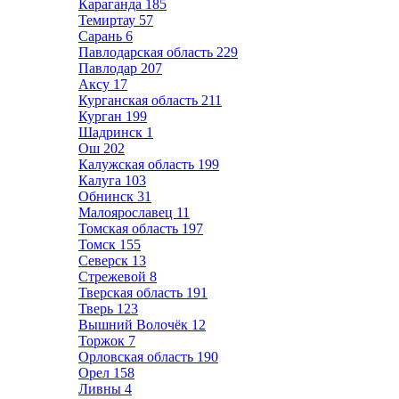
Караганда
185
Темиртау
57
Сарань
6
Павлодарская область
229
Павлодар
207
Аксу
17
Курганская область
211
Курган
199
Шадринск
1
Ош
202
Калужская область
199
Калуга
103
Обнинск
31
Малоярославец
11
Томская область
197
Томск
155
Северск
13
Стрежевой
8
Тверская область
191
Тверь
123
Вышний Волочёк
12
Торжок
7
Орловская область
190
Орел
158
Ливны
4