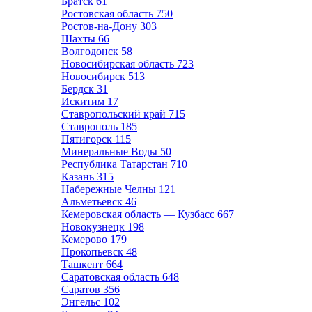
Братск
61
Ростовская область
750
Ростов-на-Дону
303
Шахты
66
Волгодонск
58
Новосибирская область
723
Новосибирск
513
Бердск
31
Искитим
17
Ставропольский край
715
Ставрополь
185
Пятигорск
115
Минеральные Воды
50
Республика Татарстан
710
Казань
315
Набережные Челны
121
Альметьевск
46
Кемеровская область — Кузбасс
667
Новокузнецк
198
Кемерово
179
Прокопьевск
48
Ташкент
664
Саратовская область
648
Саратов
356
Энгельс
102