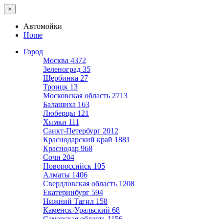
×
Автомойки
Home
Город
Москва
4372
Зеленоград
35
Щербинка
27
Троицк
13
Московская область
2713
Балашиха
163
Люберцы
121
Химки
111
Санкт-Петербург
2012
Краснодарский край
1881
Краснодар
968
Сочи
204
Новороссийск
105
Алматы
1406
Свердловская область
1208
Екатеринбург
594
Нижний Тагил
158
Каменск-Уральский
68
Самарская область
1156