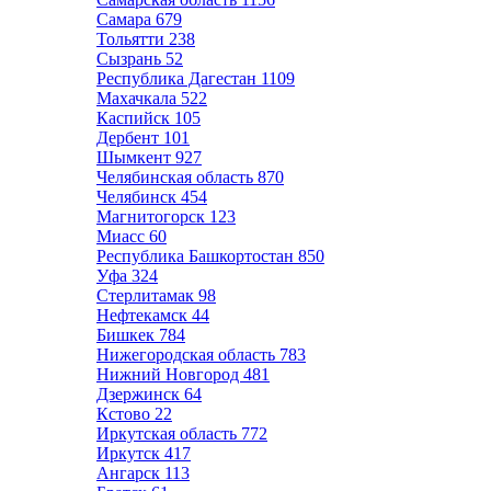
Самара
679
Тольятти
238
Сызрань
52
Республика Дагестан
1109
Махачкала
522
Каспийск
105
Дербент
101
Шымкент
927
Челябинская область
870
Челябинск
454
Магнитогорск
123
Миасс
60
Республика Башкортостан
850
Уфа
324
Стерлитамак
98
Нефтекамск
44
Бишкек
784
Нижегородская область
783
Нижний Новгород
481
Дзержинск
64
Кстово
22
Иркутская область
772
Иркутск
417
Ангарск
113