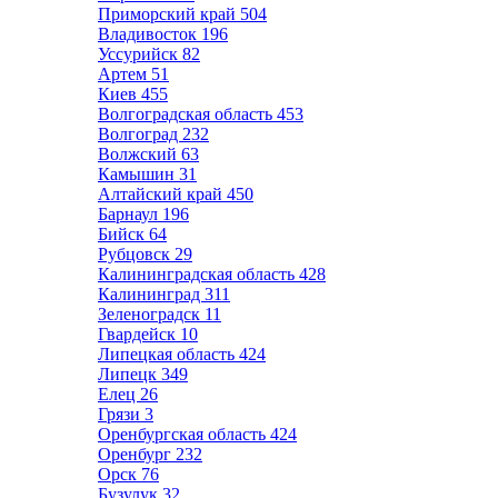
Приморский край
504
Владивосток
196
Уссурийск
82
Артем
51
Киев
455
Волгоградская область
453
Волгоград
232
Волжский
63
Камышин
31
Алтайский край
450
Барнаул
196
Бийск
64
Рубцовск
29
Калининградская область
428
Калининград
311
Зеленоградск
11
Гвардейск
10
Липецкая область
424
Липецк
349
Елец
26
Грязи
3
Оренбургская область
424
Оренбург
232
Орск
76
Бузулук
32