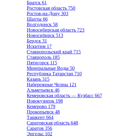
Братск
61
Ростовская область
750
Ростов-на-Дону
303
Шахты
66
Волгодонск
58
Новосибирская область
723
Новосибирск
513
Бердск
31
Искитим
17
Ставропольский край
715
Ставрополь
185
Пятигорск
115
Минеральные Воды
50
Республика Татарстан
710
Казань
315
Набережные Челны
121
Альметьевск
46
Кемеровская область — Кузбасс
667
Новокузнецк
198
Кемерово
179
Прокопьевск
48
Ташкент
664
Саратовская область
648
Саратов
356
Энгельс
102