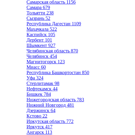
Самарская область
1156
Самара
679
Тольятти
238
Сызрань
52
Республика Дагестан
1109
Махачкала
522
Каспийск
105
Дербент
101
Шымкент
927
Челябинская область
870
Челябинск
454
Магнитогорск
123
Миасс
60
Республика Башкортостан
850
Уфа
324
Стерлитамак
98
Нефтекамск
44
Бишкек
784
Нижегородская область
783
Нижний Новгород
481
Дзержинск
64
Кстово
22
Иркутская область
772
Иркутск
417
Ангарск
113