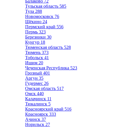
Балаково
72
Тульская область
585
Тула
288
Новомосковск
76
Щёкино
24
Пермский край
556
Пермь
323
Березники
30
Кунгур
18
Тюменская область
528
Тюмень
373
Тобольск
41
Ишим
20
Чеченская Республика
523
Грозный
401
Аргун
35
Гудермес
26
Омская область
517
Омск
440
Калачинск
11
Тюкалинск
5
Красноярский край
516
Красноярск
333
Ачинск
37
Норильск
27