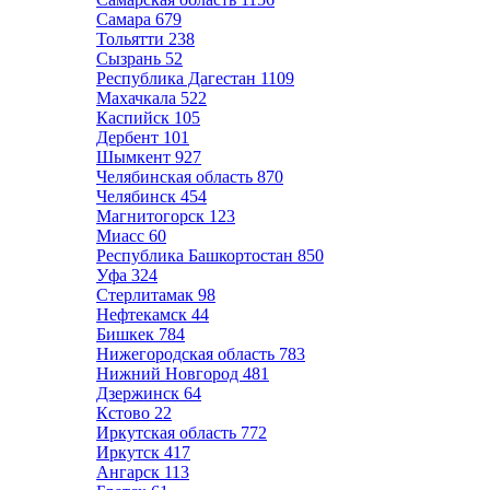
Самара
679
Тольятти
238
Сызрань
52
Республика Дагестан
1109
Махачкала
522
Каспийск
105
Дербент
101
Шымкент
927
Челябинская область
870
Челябинск
454
Магнитогорск
123
Миасс
60
Республика Башкортостан
850
Уфа
324
Стерлитамак
98
Нефтекамск
44
Бишкек
784
Нижегородская область
783
Нижний Новгород
481
Дзержинск
64
Кстово
22
Иркутская область
772
Иркутск
417
Ангарск
113