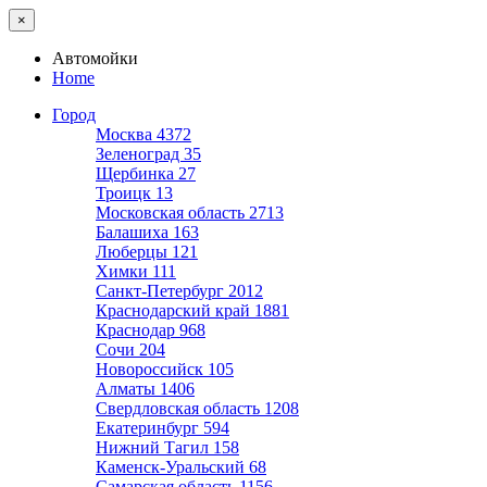
×
Автомойки
Home
Город
Москва
4372
Зеленоград
35
Щербинка
27
Троицк
13
Московская область
2713
Балашиха
163
Люберцы
121
Химки
111
Санкт-Петербург
2012
Краснодарский край
1881
Краснодар
968
Сочи
204
Новороссийск
105
Алматы
1406
Свердловская область
1208
Екатеринбург
594
Нижний Тагил
158
Каменск-Уральский
68
Самарская область
1156