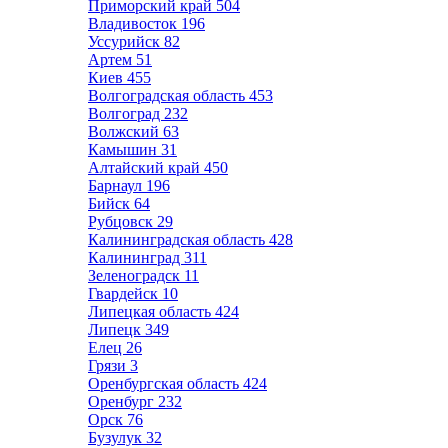
Приморский край
504
Владивосток
196
Уссурийск
82
Артем
51
Киев
455
Волгоградская область
453
Волгоград
232
Волжский
63
Камышин
31
Алтайский край
450
Барнаул
196
Бийск
64
Рубцовск
29
Калининградская область
428
Калининград
311
Зеленоградск
11
Гвардейск
10
Липецкая область
424
Липецк
349
Елец
26
Грязи
3
Оренбургская область
424
Оренбург
232
Орск
76
Бузулук
32