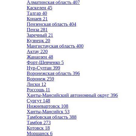
Алматинская область
407
Каскелен
45
Талгар
40
Конаев
21
Пензенская область
404
Пенза
281
Заречный
21
Кузнецк
20
Мангистауская область
400
Актау
220
Жанаозен
48
Форт-Шевченко
5
Нур-Султан
399
Воронежская область
396
Воронеж
259
Лиски
12
Россошь
11
Ханты-Мансийский автономный округ
396
Сургут
148
Нижневартовск
108
Ханты-Мансийск
53
Тамбовская область
388
Тамбов
273
Котовск
18
Моршанск
6