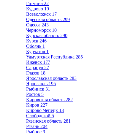
Гатчина
22
Кудрово
19
Всеволожск
17
Одесская область
299
Одесса
243
Черноморск
10
Курская область
290
Курск
246
Обоянь
1
Курчатов
1
Удмуртская Республика
285
Ижевск
177
Сарапул
27
Глазов
18
Ярославская область
283
Ярославль
195
Рыбинск
31
Ростов
5
Кировская область
282
Киров
227
Кирово-Чепецк
13
Слободской
5
Рязанская область
281
Рязань
204
Рыбное
9