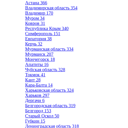
Астана
366
Владимирская область
354
Владимир
170
Муром
34
Ковров
31
Республика Крым
340
Симферополь
151
Евпатория
38
Керчь
32
Мурманская область
334
Мурманск
207
Мончегорск
18
Апатиты
16
Чуйская область
328
Токмок
41
Кант
28
Кара-Балта
14
Харьковская область
324
Харьков
297
Дергачи
6
Белгородская область
319
Белгород
153
Старый Оскол
50
Губкин
15
Ленинградская область
318