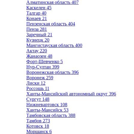
Алматинская область
407
Каскелен
45
Талгар
40
Конаев
21
Пензенская область
404
Пенза
281
Заречный
21
Кузнецк
20
Мангистауская область
400
Актау
220
Жанаозен
48
Форт-Шевченко
5
Нур-Султан
399
Воронежская область
396
Воронеж
259
Лиски
12
Россошь
11
Ханты-Мансийский автономный округ
396
Сургут
148
Нижневартовск
108
Ханты-Мансийск
53
Тамбовская область
388
Тамбов
273
Котовск
18
Моршанск
6