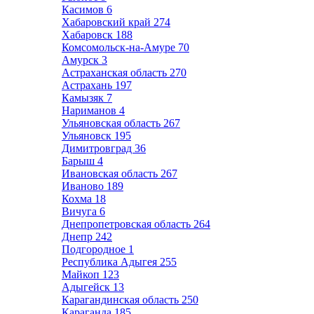
Касимов
6
Хабаровский край
274
Хабаровск
188
Комсомольск-на-Амуре
70
Амурск
3
Астраханская область
270
Астрахань
197
Камызяк
7
Нариманов
4
Ульяновская область
267
Ульяновск
195
Димитровград
36
Барыш
4
Ивановская область
267
Иваново
189
Кохма
18
Вичуга
6
Днепропетровская область
264
Днепр
242
Подгородное
1
Республика Адыгея
255
Майкоп
123
Адыгейск
13
Карагандинская область
250
Караганда
185