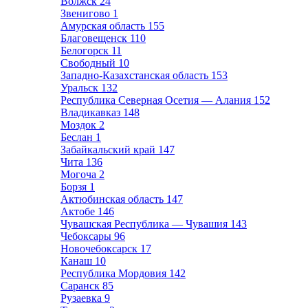
Волжск
24
Звенигово
1
Амурская область
155
Благовещенск
110
Белогорск
11
Свободный
10
Западно-Казахстанская область
153
Уральск
132
Республика Северная Осетия — Алания
152
Владикавказ
148
Моздок
2
Беслан
1
Забайкальский край
147
Чита
136
Могоча
2
Борзя
1
Актюбинская область
147
Актобе
146
Чувашская Республика — Чувашия
143
Чебоксары
96
Новочебоксарск
17
Канаш
10
Республика Мордовия
142
Саранск
85
Рузаевка
9