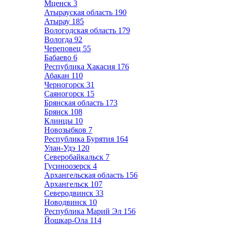
Мценск
3
Атырауская область
190
Атырау
185
Вологодская область
179
Вологда
92
Череповец
55
Бабаево
6
Республика Хакасия
176
Абакан
110
Черногорск
31
Саяногорск
15
Брянская область
173
Брянск
108
Клинцы
10
Новозыбков
7
Республика Бурятия
164
Улан-Удэ
120
Северобайкальск
7
Гусиноозерск
4
Архангельская область
156
Архангельск
107
Северодвинск
33
Новодвинск
10
Республика Марий Эл
156
Йошкар-Ола
114