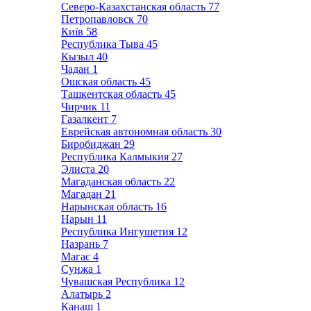
Северо-Казахстанская область
77
Петропавловск
70
Київ
58
Республика Тыва
45
Кызыл
40
Чадан
1
Ошская область
45
Ташкентская область
45
Чирчик
11
Газалкент
7
Еврейская автономная область
30
Биробиджан
29
Республика Калмыкия
27
Элиста
20
Магаданская область
22
Магадан
21
Нарынская область
16
Нарын
11
Республика Ингушетия
12
Назрань
7
Магас
4
Сунжа
1
Чувашская Республика
12
Алатырь
2
Канаш
1