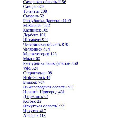
Самарская область
1156
Самара
679
Тольятти
238
Сызрань
52
Республика Дагестан
1109
Махачкала
522
Каспийск
105
Дербент
101
Шымкент
927
Челябинская область
870
Челябинск
454
Магнитогорск
123
Миасс
60
Республика Башкортостан
850
Уфа
324
Стерлитамак
98
Нефтекамск
44
Бишкек
784
Нижегородская область
783
Нижний Новгород
481
Дзержинск
64
Кстово
22
Иркутская область
772
Иркутск
417
Ангарск
113