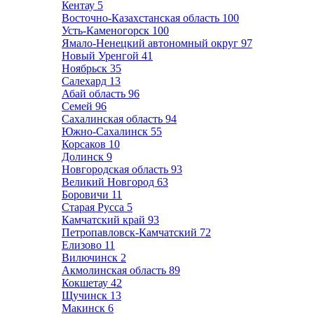
Кентау
5
Восточно-Казахстанская область
100
Усть-Каменогорск
100
Ямало-Ненецкий автономный округ
97
Новый Уренгой
41
Ноябрьск
35
Салехард
13
Абай область
96
Семей
96
Сахалинская область
94
Южно-Сахалинск
55
Корсаков
10
Долинск
9
Новгородская область
93
Великий Новгород
63
Боровичи
11
Старая Русса
5
Камчатский край
93
Петропавловск-Камчатский
72
Елизово
11
Вилючинск
2
Акмолинская область
89
Кокшетау
42
Щучинск
13
Макинск
6