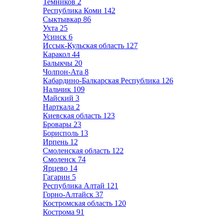
Темников
2
Республика Коми
142
Сыктывкар
86
Ухта
25
Усинск
6
Иссык-Кульская область
127
Каракол
44
Балыкчы
20
Чолпон-Ата
8
Кабардино-Балкарская Республика
126
Нальчик
109
Майский
3
Нарткала
2
Киевская область
123
Бровары
23
Борисполь
13
Ирпень
12
Смоленская область
122
Смоленск
74
Ярцево
14
Гагарин
5
Республика Алтай
121
Горно-Алтайск
37
Костромская область
120
Кострома
91