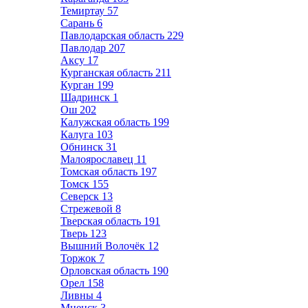
Темиртау
57
Сарань
6
Павлодарская область
229
Павлодар
207
Аксу
17
Курганская область
211
Курган
199
Шадринск
1
Ош
202
Калужская область
199
Калуга
103
Обнинск
31
Малоярославец
11
Томская область
197
Томск
155
Северск
13
Стрежевой
8
Тверская область
191
Тверь
123
Вышний Волочёк
12
Торжок
7
Орловская область
190
Орел
158
Ливны
4
Мценск
3