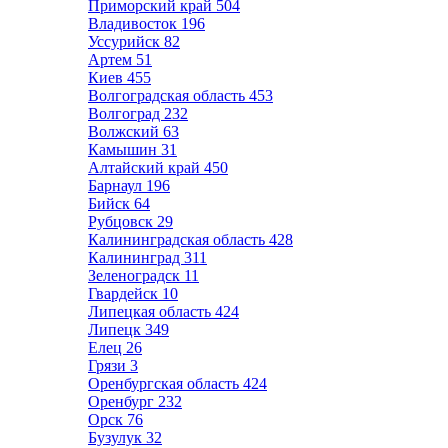
Приморский край
504
Владивосток
196
Уссурийск
82
Артем
51
Киев
455
Волгоградская область
453
Волгоград
232
Волжский
63
Камышин
31
Алтайский край
450
Барнаул
196
Бийск
64
Рубцовск
29
Калининградская область
428
Калининград
311
Зеленоградск
11
Гвардейск
10
Липецкая область
424
Липецк
349
Елец
26
Грязи
3
Оренбургская область
424
Оренбург
232
Орск
76
Бузулук
32