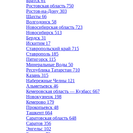
Братск
61
Ростовская область
750
Ростов-на-Дону
303
Шахты
66
Волгодонск
58
Новосибирская область
723
Новосибирск
513
Бердск
31
Искитим
17
Ставропольский край
715
Ставрополь
185
Пятигорск
115
Минеральные Воды
50
Республика Татарстан
710
Казань
315
Набережные Челны
121
Альметьевск
46
Кемеровская область — Кузбасс
667
Новокузнецк
198
Кемерово
179
Прокопьевск
48
Ташкент
664
Саратовская область
648
Саратов
356
Энгельс
102