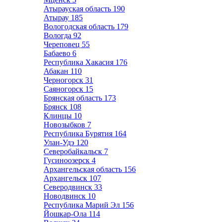
Атырауская область
190
Атырау
185
Вологодская область
179
Вологда
92
Череповец
55
Бабаево
6
Республика Хакасия
176
Абакан
110
Черногорск
31
Саяногорск
15
Брянская область
173
Брянск
108
Клинцы
10
Новозыбков
7
Республика Бурятия
164
Улан-Удэ
120
Северобайкальск
7
Гусиноозерск
4
Архангельская область
156
Архангельск
107
Северодвинск
33
Новодвинск
10
Республика Марий Эл
156
Йошкар-Ола
114