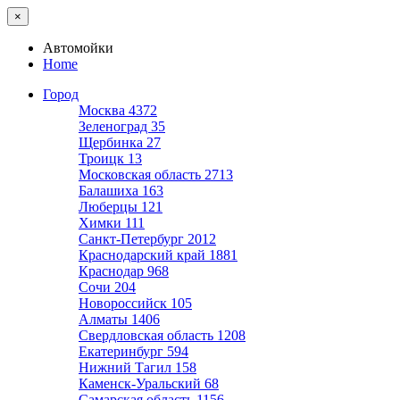
×
Автомойки
Home
Город
Москва
4372
Зеленоград
35
Щербинка
27
Троицк
13
Московская область
2713
Балашиха
163
Люберцы
121
Химки
111
Санкт-Петербург
2012
Краснодарский край
1881
Краснодар
968
Сочи
204
Новороссийск
105
Алматы
1406
Свердловская область
1208
Екатеринбург
594
Нижний Тагил
158
Каменск-Уральский
68
Самарская область
1156