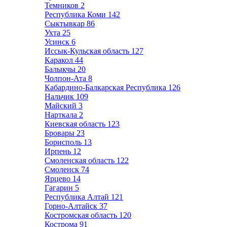
Темников
2
Республика Коми
142
Сыктывкар
86
Ухта
25
Усинск
6
Иссык-Кульская область
127
Каракол
44
Балыкчы
20
Чолпон-Ата
8
Кабардино-Балкарская Республика
126
Нальчик
109
Майский
3
Нарткала
2
Киевская область
123
Бровары
23
Борисполь
13
Ирпень
12
Смоленская область
122
Смоленск
74
Ярцево
14
Гагарин
5
Республика Алтай
121
Горно-Алтайск
37
Костромская область
120
Кострома
91