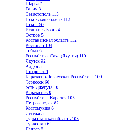
Шарья
7
Галич
3
Севастополь
113
Псковская область
112
Псков
60
Великие Луки
24
Остров
5
Костанайская область
112
Костанай
103
Тобыл
6
Республика Саха (Якутия)
110
Якутск
92
Алдан
3
Покровск
1
Карачаево-Черкесская Республика
109
Черкесск
60
Усть-Джегута
10
Карачаевск
9
Республика Карелия
105
Петрозаводск
82
Костомукша
6
Сегежа
3
Туркестанская область
103
Туркестан
62
Ленгер
8