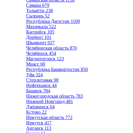
Самара
679
Тольятти
238
Сызрань
52
Республика Дагестан
1109
Махачкала
522
Каспийск
105
Дербент
101
Шымкент
927
Челябинская область
870
Челябинск
454
Магнитогорск
123
Миасс
60
Республика Башкортостан
850
Уфа
324
Стерлитамак
98
Нефтекамск
44
Бишкек
784
Нижегородская область
783
Нижний Новгород
481
Дзержинск
64
Кстово
22
Иркутская область
772
Иркутск
417
Ангарск
113