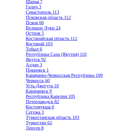
Шарья
7
Галич
3
Севастополь
113
Псковская область
112
Псков
60
Великие Луки
24
Остров
5
Костанайская область
112
Костанай
103
Тобыл
6
Республика Саха (Якутия)
110
Якутск
92
Алдан
3
Покровск
1
Карачаево-Черкесская Республика
109
Черкесск
60
Усть-Джегута
10
Карачаевск
9
Республика Карелия
105
Петрозаводск
82
Костомукша
6
Сегежа
3
Туркестанская область
103
Туркестан
62
Ленгер
8