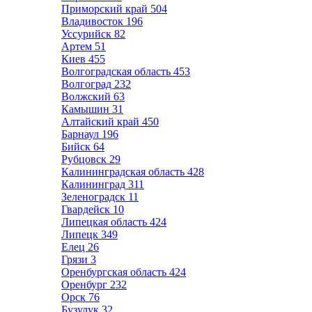
Приморский край
504
Владивосток
196
Уссурийск
82
Артем
51
Киев
455
Волгоградская область
453
Волгоград
232
Волжский
63
Камышин
31
Алтайский край
450
Барнаул
196
Бийск
64
Рубцовск
29
Калининградская область
428
Калининград
311
Зеленоградск
11
Гвардейск
10
Липецкая область
424
Липецк
349
Елец
26
Грязи
3
Оренбургская область
424
Оренбург
232
Орск
76
Бузулук
32