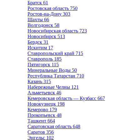
Братск
61
Ростовская область
750
Ростов-на-Дону
303
Шахты
66
Волгодонск
58
Новосибирская область
723
Новосибирск
513
Бердск
31
Искитим
17
Ставропольский край
715
Ставрополь
185
Пятигорск
115
Минеральные Воды
50
Республика Татарстан
710
Казань
315
Набережные Челны
121
Альметьевск
46
Кемеровская область — Кузбасс
667
Новокузнецк
198
Кемерово
179
Прокопьевск
48
Ташкент
664
Саратовская область
648
Саратов
356
Энгельс
102