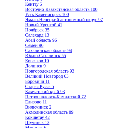
Кентау
5
Восточно-Казахстанская область
100
Усть-Каменогорск
100
Ямало-Ненецкий автономный округ
97
Новый Уренгой
41
Ноябрьск
35
Салехард
13
Абай область
96
Семей
96
Сахалинская область
94
Южно-Сахалинск
55
Корсаков
10
Долинск
9
Новгородская область
93
Великий Новгород
63
Боровичи
11
Старая Русса
5
Камчатский край
93
Петропавловск-Камчатский
72
Елизово
11
Вилючинск
2
Акмолинская область
89
Кокшетау
42
Щучинск
13
Макинск
6