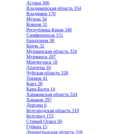
Астана
366
Владимирская область
354
Владимир
170
Муром
34
Ковров
31
Республика Крым
340
Симферополь
151
Евпатория
38
Керчь
32
Мурманская область
334
Мурманск
207
Мончегорск
18
Апатиты
16
Чуйская область
328
Токмок
41
Кант
28
Кара-Балта
14
Харьковская область
324
Харьков
297
Дергачи
6
Белгородская область
319
Белгород
153
Старый Оскол
50
Губкин
15
Ленинградская область
318