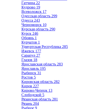
Гатчина
22
Кудрово
19
Всеволожск
17
Одесская область
299
Одесса
243
Черноморск
10
Курская область
290
Курск
246
Обоянь
1
Курчатов
1
Удмуртская Республика
285
Ижевск
177
Сарапул
27
Глазов
18
Ярославская область
283
Ярославль
195
Рыбинск
31
Ростов
5
Кировская область
282
Киров
227
Кирово-Чепецк
13
Слободской
5
Рязанская область
281
Рязань
204
Рыбное
9