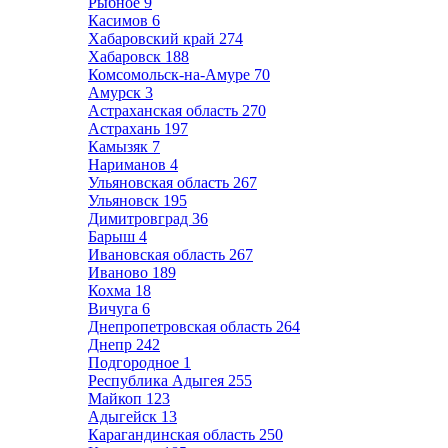
Рыбное
9
Касимов
6
Хабаровский край
274
Хабаровск
188
Комсомольск-на-Амуре
70
Амурск
3
Астраханская область
270
Астрахань
197
Камызяк
7
Нариманов
4
Ульяновская область
267
Ульяновск
195
Димитровград
36
Барыш
4
Ивановская область
267
Иваново
189
Кохма
18
Вичуга
6
Днепропетровская область
264
Днепр
242
Подгородное
1
Республика Адыгея
255
Майкоп
123
Адыгейск
13
Карагандинская область
250