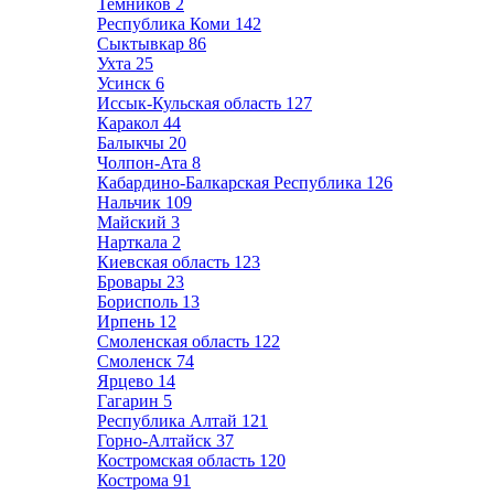
Темников
2
Республика Коми
142
Сыктывкар
86
Ухта
25
Усинск
6
Иссык-Кульская область
127
Каракол
44
Балыкчы
20
Чолпон-Ата
8
Кабардино-Балкарская Республика
126
Нальчик
109
Майский
3
Нарткала
2
Киевская область
123
Бровары
23
Борисполь
13
Ирпень
12
Смоленская область
122
Смоленск
74
Ярцево
14
Гагарин
5
Республика Алтай
121
Горно-Алтайск
37
Костромская область
120
Кострома
91