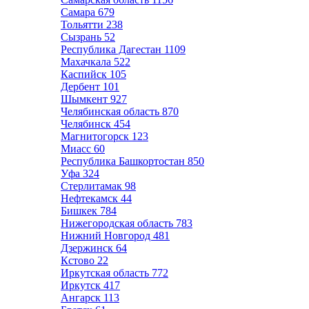
Самара
679
Тольятти
238
Сызрань
52
Республика Дагестан
1109
Махачкала
522
Каспийск
105
Дербент
101
Шымкент
927
Челябинская область
870
Челябинск
454
Магнитогорск
123
Миасс
60
Республика Башкортостан
850
Уфа
324
Стерлитамак
98
Нефтекамск
44
Бишкек
784
Нижегородская область
783
Нижний Новгород
481
Дзержинск
64
Кстово
22
Иркутская область
772
Иркутск
417
Ангарск
113