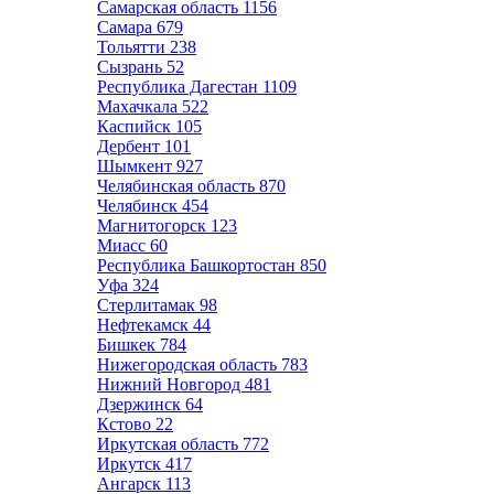
Самарская область
1156
Самара
679
Тольятти
238
Сызрань
52
Республика Дагестан
1109
Махачкала
522
Каспийск
105
Дербент
101
Шымкент
927
Челябинская область
870
Челябинск
454
Магнитогорск
123
Миасс
60
Республика Башкортостан
850
Уфа
324
Стерлитамак
98
Нефтекамск
44
Бишкек
784
Нижегородская область
783
Нижний Новгород
481
Дзержинск
64
Кстово
22
Иркутская область
772
Иркутск
417
Ангарск
113