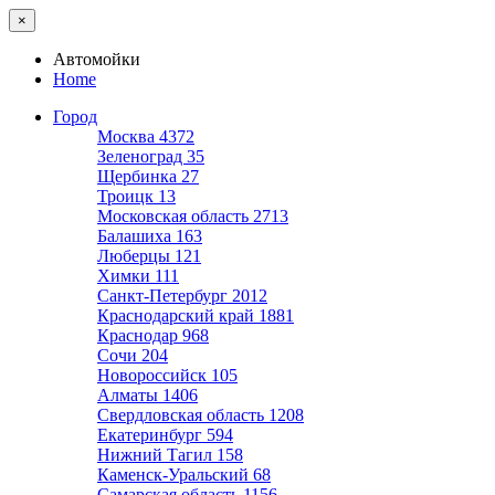
×
Автомойки
Home
Город
Москва
4372
Зеленоград
35
Щербинка
27
Троицк
13
Московская область
2713
Балашиха
163
Люберцы
121
Химки
111
Санкт-Петербург
2012
Краснодарский край
1881
Краснодар
968
Сочи
204
Новороссийск
105
Алматы
1406
Свердловская область
1208
Екатеринбург
594
Нижний Тагил
158
Каменск-Уральский
68
Самарская область
1156