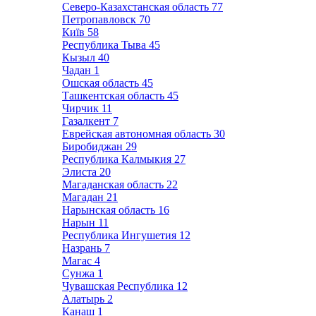
Северо-Казахстанская область
77
Петропавловск
70
Київ
58
Республика Тыва
45
Кызыл
40
Чадан
1
Ошская область
45
Ташкентская область
45
Чирчик
11
Газалкент
7
Еврейская автономная область
30
Биробиджан
29
Республика Калмыкия
27
Элиста
20
Магаданская область
22
Магадан
21
Нарынская область
16
Нарын
11
Республика Ингушетия
12
Назрань
7
Магас
4
Сунжа
1
Чувашская Республика
12
Алатырь
2
Канаш
1