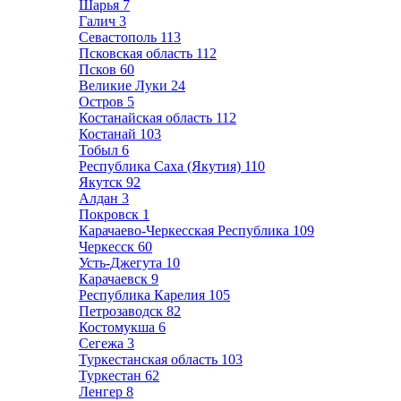
Шарья
7
Галич
3
Севастополь
113
Псковская область
112
Псков
60
Великие Луки
24
Остров
5
Костанайская область
112
Костанай
103
Тобыл
6
Республика Саха (Якутия)
110
Якутск
92
Алдан
3
Покровск
1
Карачаево-Черкесская Республика
109
Черкесск
60
Усть-Джегута
10
Карачаевск
9
Республика Карелия
105
Петрозаводск
82
Костомукша
6
Сегежа
3
Туркестанская область
103
Туркестан
62
Ленгер
8