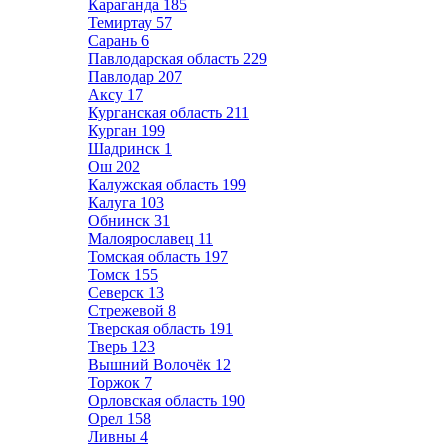
Караганда
185
Темиртау
57
Сарань
6
Павлодарская область
229
Павлодар
207
Аксу
17
Курганская область
211
Курган
199
Шадринск
1
Ош
202
Калужская область
199
Калуга
103
Обнинск
31
Малоярославец
11
Томская область
197
Томск
155
Северск
13
Стрежевой
8
Тверская область
191
Тверь
123
Вышний Волочёк
12
Торжок
7
Орловская область
190
Орел
158
Ливны
4