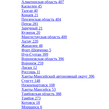
Алматинская область
407
Каскелен
45
Талгар
40
Конаев
21
Пензенская область
404
Пенза
281
Заречный
21
Кузнецк
20
Мангистауская область
400
Актау
220
Жанаозен
48
Форт-Шевченко
5
Нур-Султан
399
Воронежская область
396
Воронеж
259
Лиски
12
Россошь
11
Ханты-Мансийский автономный округ
396
Сургут
148
Нижневартовск
108
Ханты-Мансийск
53
Тамбовская область
388
Тамбов
273
Котовск
18
Моршанск
6