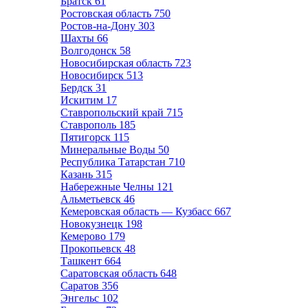
Братск
61
Ростовская область
750
Ростов-на-Дону
303
Шахты
66
Волгодонск
58
Новосибирская область
723
Новосибирск
513
Бердск
31
Искитим
17
Ставропольский край
715
Ставрополь
185
Пятигорск
115
Минеральные Воды
50
Республика Татарстан
710
Казань
315
Набережные Челны
121
Альметьевск
46
Кемеровская область — Кузбасс
667
Новокузнецк
198
Кемерово
179
Прокопьевск
48
Ташкент
664
Саратовская область
648
Саратов
356
Энгельс
102