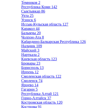
Темников
2
Республика Коми
142
Сыктывкар
86
Ухта
25
Усинск
6
Иссык-Кульская область
127
Каракол
44
Балыкчы
20
Чолпон-Ата
8
Кабардино-Балкарская Республика
126
Нальчик
109
Майский
3
Нарткала
2
Киевская область
123
Бровары
23
Борисполь
13
Ирпень
12
Смоленская область
122
Смоленск
74
Ярцево
14
Гагарин
5
Республика Алтай
121
Горно-Алтайск
37
Костромская область
120
Кострома
91