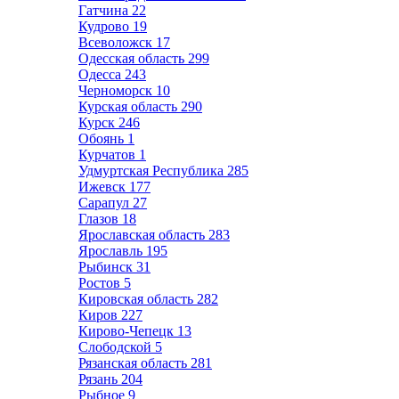
Гатчина
22
Кудрово
19
Всеволожск
17
Одесская область
299
Одесса
243
Черноморск
10
Курская область
290
Курск
246
Обоянь
1
Курчатов
1
Удмуртская Республика
285
Ижевск
177
Сарапул
27
Глазов
18
Ярославская область
283
Ярославль
195
Рыбинск
31
Ростов
5
Кировская область
282
Киров
227
Кирово-Чепецк
13
Слободской
5
Рязанская область
281
Рязань
204
Рыбное
9