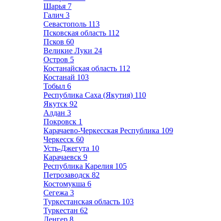
Шарья
7
Галич
3
Севастополь
113
Псковская область
112
Псков
60
Великие Луки
24
Остров
5
Костанайская область
112
Костанай
103
Тобыл
6
Республика Саха (Якутия)
110
Якутск
92
Алдан
3
Покровск
1
Карачаево-Черкесская Республика
109
Черкесск
60
Усть-Джегута
10
Карачаевск
9
Республика Карелия
105
Петрозаводск
82
Костомукша
6
Сегежа
3
Туркестанская область
103
Туркестан
62
Ленгер
8