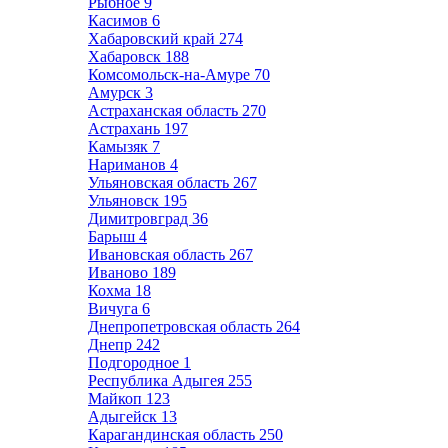
Рыбное
9
Касимов
6
Хабаровский край
274
Хабаровск
188
Комсомольск-на-Амуре
70
Амурск
3
Астраханская область
270
Астрахань
197
Камызяк
7
Нариманов
4
Ульяновская область
267
Ульяновск
195
Димитровград
36
Барыш
4
Ивановская область
267
Иваново
189
Кохма
18
Вичуга
6
Днепропетровская область
264
Днепр
242
Подгородное
1
Республика Адыгея
255
Майкоп
123
Адыгейск
13
Карагандинская область
250