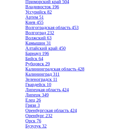
Приморский край
504
Владивосток
196
Уссурийск
82
Артем
51
Киев
455
Волгоградская область
453
Волгоград
232
Волжский
63
Камышин
31
Алтайский край
450
Барнаул
196
Бийск
64
Рубцовск
29
Калининградская область
428
Калининград
311
Зеленоградск
11
Гвардейск
10
Липецкая область
424
Липецк
349
Елец
26
Грязи
3
Оренбургская область
424
Оренбург
232
Орск
76
Бузулук
32