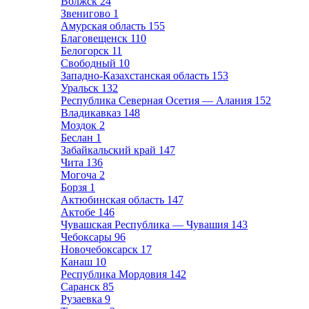
Волжск
24
Звенигово
1
Амурская область
155
Благовещенск
110
Белогорск
11
Свободный
10
Западно-Казахстанская область
153
Уральск
132
Республика Северная Осетия — Алания
152
Владикавказ
148
Моздок
2
Беслан
1
Забайкальский край
147
Чита
136
Могоча
2
Борзя
1
Актюбинская область
147
Актобе
146
Чувашская Республика — Чувашия
143
Чебоксары
96
Новочебоксарск
17
Канаш
10
Республика Мордовия
142
Саранск
85
Рузаевка
9