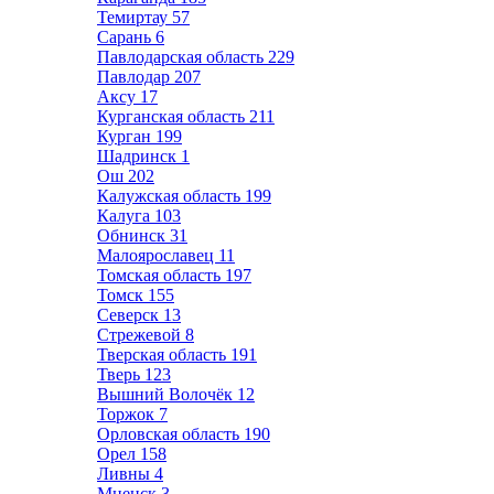
Темиртау
57
Сарань
6
Павлодарская область
229
Павлодар
207
Аксу
17
Курганская область
211
Курган
199
Шадринск
1
Ош
202
Калужская область
199
Калуга
103
Обнинск
31
Малоярославец
11
Томская область
197
Томск
155
Северск
13
Стрежевой
8
Тверская область
191
Тверь
123
Вышний Волочёк
12
Торжок
7
Орловская область
190
Орел
158
Ливны
4
Мценск
3