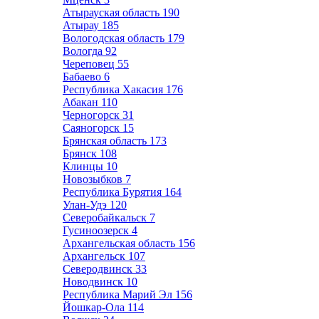
Атырауская область
190
Атырау
185
Вологодская область
179
Вологда
92
Череповец
55
Бабаево
6
Республика Хакасия
176
Абакан
110
Черногорск
31
Саяногорск
15
Брянская область
173
Брянск
108
Клинцы
10
Новозыбков
7
Республика Бурятия
164
Улан-Удэ
120
Северобайкальск
7
Гусиноозерск
4
Архангельская область
156
Архангельск
107
Северодвинск
33
Новодвинск
10
Республика Марий Эл
156
Йошкар-Ола
114