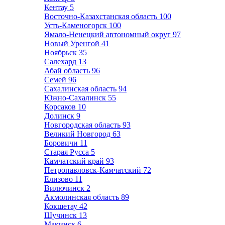
Кентау
5
Восточно-Казахстанская область
100
Усть-Каменогорск
100
Ямало-Ненецкий автономный округ
97
Новый Уренгой
41
Ноябрьск
35
Салехард
13
Абай область
96
Семей
96
Сахалинская область
94
Южно-Сахалинск
55
Корсаков
10
Долинск
9
Новгородская область
93
Великий Новгород
63
Боровичи
11
Старая Русса
5
Камчатский край
93
Петропавловск-Камчатский
72
Елизово
11
Вилючинск
2
Акмолинская область
89
Кокшетау
42
Щучинск
13
Макинск
6