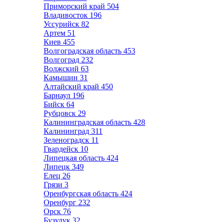
Приморский край
504
Владивосток
196
Уссурийск
82
Артем
51
Киев
455
Волгоградская область
453
Волгоград
232
Волжский
63
Камышин
31
Алтайский край
450
Барнаул
196
Бийск
64
Рубцовск
29
Калининградская область
428
Калининград
311
Зеленоградск
11
Гвардейск
10
Липецкая область
424
Липецк
349
Елец
26
Грязи
3
Оренбургская область
424
Оренбург
232
Орск
76
Бузулук
32