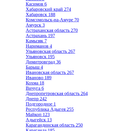
Касимов
6
Хабаровский край
274
Хабаровск
188
Комсомольск-на-Амуре
70
Амурск
3
Астраханская область
270
Астрахань
197
Камызяк
7
Нариманов
4
Ульяновская область
267
Ульяновск
195
Димитровград
36
Барыш
4
Ивановская область
267
Иваново
189
Кохма
18
Вичуга
6
Днепропетровская область
264
Днепр
242
Подгородное
1
Республика Адыгея
255
Майкоп
123
Адыгейск
13
Карагандинская область
250
Караганда
185