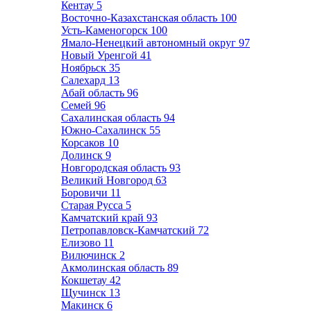
Кентау
5
Восточно-Казахстанская область
100
Усть-Каменогорск
100
Ямало-Ненецкий автономный округ
97
Новый Уренгой
41
Ноябрьск
35
Салехард
13
Абай область
96
Семей
96
Сахалинская область
94
Южно-Сахалинск
55
Корсаков
10
Долинск
9
Новгородская область
93
Великий Новгород
63
Боровичи
11
Старая Русса
5
Камчатский край
93
Петропавловск-Камчатский
72
Елизово
11
Вилючинск
2
Акмолинская область
89
Кокшетау
42
Щучинск
13
Макинск
6