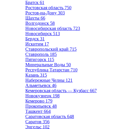
Братск
61
Ростовская область
750
Ростов-на-Дону
303
Шахты
66
Волгодонск
58
Новосибирская область
723
Новосибирск
513
Бердск
31
Искитим
17
Ставропольский край
715
Ставрополь
185
Пятигорск
115
Минеральные Воды
50
Республика Татарстан
710
Казань
315
Набережные Челны
121
Альметьевск
46
Кемеровская область — Кузбасс
667
Новокузнецк
198
Кемерово
179
Прокопьевск
48
Ташкент
664
Саратовская область
648
Саратов
356
Энгельс
102