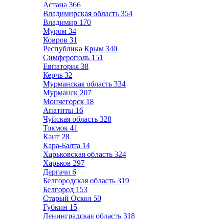
Астана
366
Владимирская область
354
Владимир
170
Муром
34
Ковров
31
Республика Крым
340
Симферополь
151
Евпатория
38
Керчь
32
Мурманская область
334
Мурманск
207
Мончегорск
18
Апатиты
16
Чуйская область
328
Токмок
41
Кант
28
Кара-Балта
14
Харьковская область
324
Харьков
297
Дергачи
6
Белгородская область
319
Белгород
153
Старый Оскол
50
Губкин
15
Ленинградская область
318