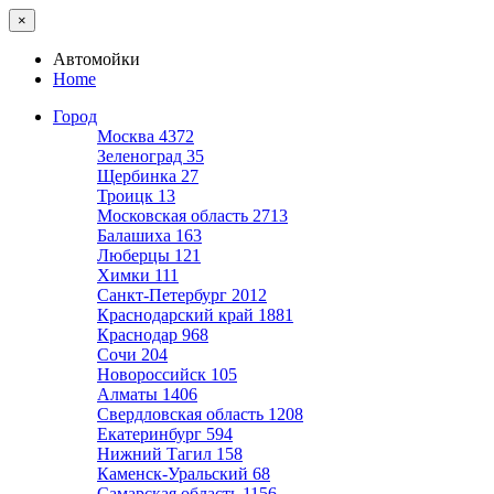
×
Автомойки
Home
Город
Москва
4372
Зеленоград
35
Щербинка
27
Троицк
13
Московская область
2713
Балашиха
163
Люберцы
121
Химки
111
Санкт-Петербург
2012
Краснодарский край
1881
Краснодар
968
Сочи
204
Новороссийск
105
Алматы
1406
Свердловская область
1208
Екатеринбург
594
Нижний Тагил
158
Каменск-Уральский
68
Самарская область
1156