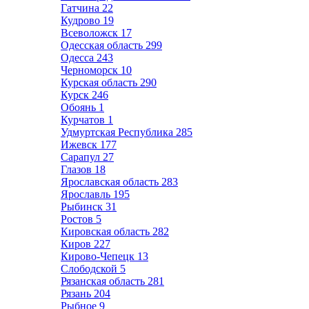
Гатчина
22
Кудрово
19
Всеволожск
17
Одесская область
299
Одесса
243
Черноморск
10
Курская область
290
Курск
246
Обоянь
1
Курчатов
1
Удмуртская Республика
285
Ижевск
177
Сарапул
27
Глазов
18
Ярославская область
283
Ярославль
195
Рыбинск
31
Ростов
5
Кировская область
282
Киров
227
Кирово-Чепецк
13
Слободской
5
Рязанская область
281
Рязань
204
Рыбное
9