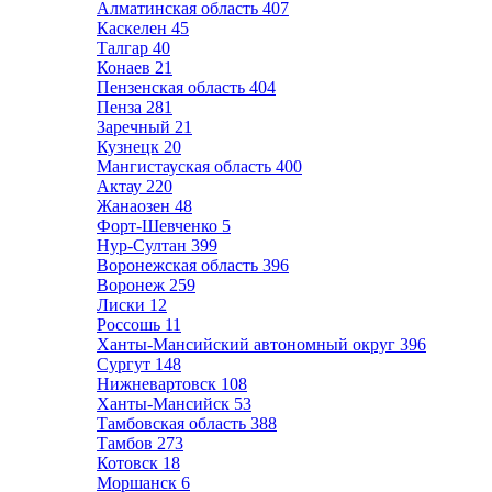
Алматинская область
407
Каскелен
45
Талгар
40
Конаев
21
Пензенская область
404
Пенза
281
Заречный
21
Кузнецк
20
Мангистауская область
400
Актау
220
Жанаозен
48
Форт-Шевченко
5
Нур-Султан
399
Воронежская область
396
Воронеж
259
Лиски
12
Россошь
11
Ханты-Мансийский автономный округ
396
Сургут
148
Нижневартовск
108
Ханты-Мансийск
53
Тамбовская область
388
Тамбов
273
Котовск
18
Моршанск
6