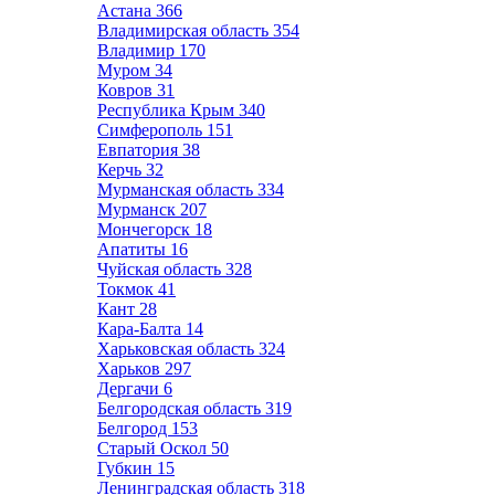
Астана
366
Владимирская область
354
Владимир
170
Муром
34
Ковров
31
Республика Крым
340
Симферополь
151
Евпатория
38
Керчь
32
Мурманская область
334
Мурманск
207
Мончегорск
18
Апатиты
16
Чуйская область
328
Токмок
41
Кант
28
Кара-Балта
14
Харьковская область
324
Харьков
297
Дергачи
6
Белгородская область
319
Белгород
153
Старый Оскол
50
Губкин
15
Ленинградская область
318