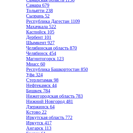
Самара
679
Тольятти
238
Сызрань
52
Республика Дагестан
1109
Махачкала
522
Каспийск
105
Дербент
101
Шымкент
927
Челябинская область
870
Челябинск
454
Магнитогорск
123
Миасс
60
Республика Башкортостан
850
Уфа
324
Стерлитамак
98
Нефтекамск
44
Бишкек
784
Нижегородская область
783
Нижний Новгород
481
Дзержинск
64
Кстово
22
Иркутская область
772
Иркутск
417
Ангарск
113