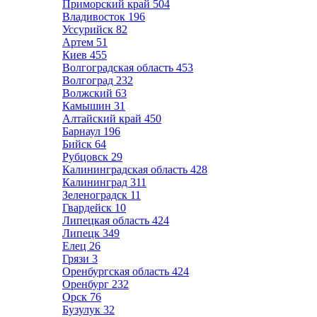
Приморский край
504
Владивосток
196
Уссурийск
82
Артем
51
Киев
455
Волгоградская область
453
Волгоград
232
Волжский
63
Камышин
31
Алтайский край
450
Барнаул
196
Бийск
64
Рубцовск
29
Калининградская область
428
Калининград
311
Зеленоградск
11
Гвардейск
10
Липецкая область
424
Липецк
349
Елец
26
Грязи
3
Оренбургская область
424
Оренбург
232
Орск
76
Бузулук
32