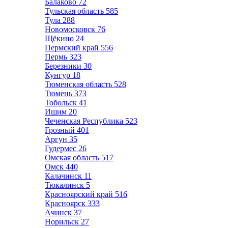
Балаково
72
Тульская область
585
Тула
288
Новомосковск
76
Щёкино
24
Пермский край
556
Пермь
323
Березники
30
Кунгур
18
Тюменская область
528
Тюмень
373
Тобольск
41
Ишим
20
Чеченская Республика
523
Грозный
401
Аргун
35
Гудермес
26
Омская область
517
Омск
440
Калачинск
11
Тюкалинск
5
Красноярский край
516
Красноярск
333
Ачинск
37
Норильск
27