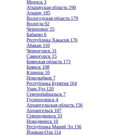
Мценск
3
Атырауская область
190
Атырау
185
Вологодская область
179
Вологда
92
Череповец
55
Бабаево
6
Республика Хакасия
176
Абакан
110
Черногорск
31
Саяногорск
15
Брянская область
173
Брянск
108
Клинцы
10
Новозыбков
7
Республика Бурятия
164
Улан-Удэ
120
Северобайкальск
7
Гусиноозерск
4
Архангельская область
156
Архангельск
107
Северодвинск
33
Новодвинск
10
Республика Марий Эл
156
Йошкар-Ола
114