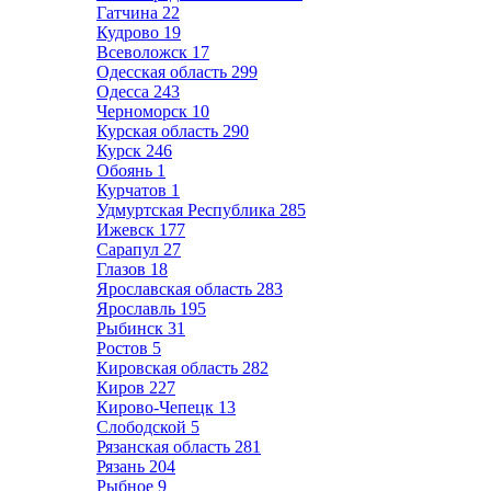
Гатчина
22
Кудрово
19
Всеволожск
17
Одесская область
299
Одесса
243
Черноморск
10
Курская область
290
Курск
246
Обоянь
1
Курчатов
1
Удмуртская Республика
285
Ижевск
177
Сарапул
27
Глазов
18
Ярославская область
283
Ярославль
195
Рыбинск
31
Ростов
5
Кировская область
282
Киров
227
Кирово-Чепецк
13
Слободской
5
Рязанская область
281
Рязань
204
Рыбное
9