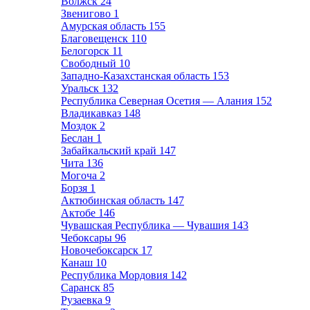
Волжск
24
Звенигово
1
Амурская область
155
Благовещенск
110
Белогорск
11
Свободный
10
Западно-Казахстанская область
153
Уральск
132
Республика Северная Осетия — Алания
152
Владикавказ
148
Моздок
2
Беслан
1
Забайкальский край
147
Чита
136
Могоча
2
Борзя
1
Актюбинская область
147
Актобе
146
Чувашская Республика — Чувашия
143
Чебоксары
96
Новочебоксарск
17
Канаш
10
Республика Мордовия
142
Саранск
85
Рузаевка
9