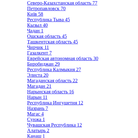
Северо-Казахстанская область
77
Петропавловск
70
Київ
58
Республика Тыва
45
Кызыл
40
Чадан
1
Ошская область
45
Ташкентская область
45
Чирчик
11
Газалкент
7
Еврейская автономная область
30
Биробиджан
29
Республика Калмыкия
27
Элиста
20
Магаданская область
22
Магадан
21
Нарынская область
16
Нарын
11
Республика Ингушетия
12
Назрань
7
Магас
4
Сунжа
1
Чувашская Республика
12
Алатырь
2
Канаш
1