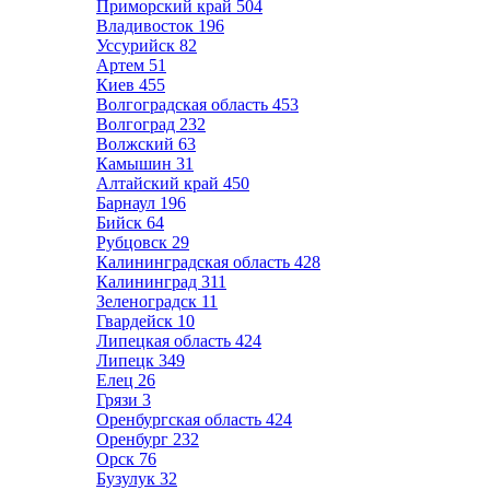
Приморский край
504
Владивосток
196
Уссурийск
82
Артем
51
Киев
455
Волгоградская область
453
Волгоград
232
Волжский
63
Камышин
31
Алтайский край
450
Барнаул
196
Бийск
64
Рубцовск
29
Калининградская область
428
Калининград
311
Зеленоградск
11
Гвардейск
10
Липецкая область
424
Липецк
349
Елец
26
Грязи
3
Оренбургская область
424
Оренбург
232
Орск
76
Бузулук
32