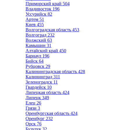
Приморский край
504
Владивосток
196
Уссурийск
82
Артем
51
Киев
455
Волгоградская область
453
Волгоград
232
Волжский
63
Камышин
31
Алтайский край
450
Барнаул
196
Бийск
64
Рубцовск
29
Калининградская область
428
Калининград
311
Зеленоградск
11
Гвардейск
10
Липецкая область
424
Липецк
349
Елец
26
Грязи
3
Оренбургская область
424
Оренбург
232
Орск
76
Бузулук
32