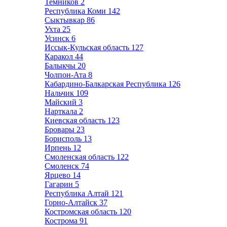
Темников
2
Республика Коми
142
Сыктывкар
86
Ухта
25
Усинск
6
Иссык-Кульская область
127
Каракол
44
Балыкчы
20
Чолпон-Ата
8
Кабардино-Балкарская Республика
126
Нальчик
109
Майский
3
Нарткала
2
Киевская область
123
Бровары
23
Борисполь
13
Ирпень
12
Смоленская область
122
Смоленск
74
Ярцево
14
Гагарин
5
Республика Алтай
121
Горно-Алтайск
37
Костромская область
120
Кострома
91