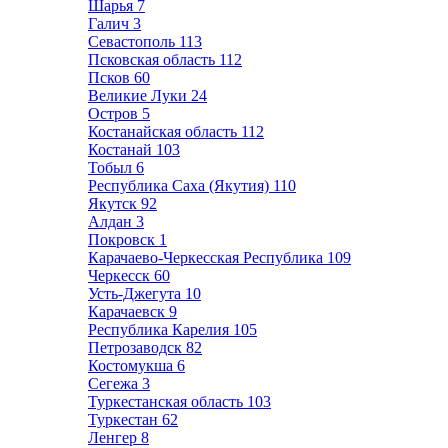
Шарья
7
Галич
3
Севастополь
113
Псковская область
112
Псков
60
Великие Луки
24
Остров
5
Костанайская область
112
Костанай
103
Тобыл
6
Республика Саха (Якутия)
110
Якутск
92
Алдан
3
Покровск
1
Карачаево-Черкесская Республика
109
Черкесск
60
Усть-Джегута
10
Карачаевск
9
Республика Карелия
105
Петрозаводск
82
Костомукша
6
Сегежа
3
Туркестанская область
103
Туркестан
62
Ленгер
8