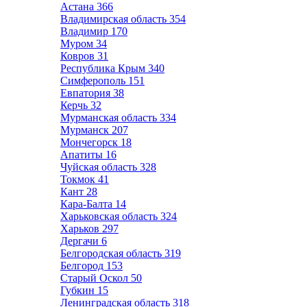
Астана
366
Владимирская область
354
Владимир
170
Муром
34
Ковров
31
Республика Крым
340
Симферополь
151
Евпатория
38
Керчь
32
Мурманская область
334
Мурманск
207
Мончегорск
18
Апатиты
16
Чуйская область
328
Токмок
41
Кант
28
Кара-Балта
14
Харьковская область
324
Харьков
297
Дергачи
6
Белгородская область
319
Белгород
153
Старый Оскол
50
Губкин
15
Ленинградская область
318