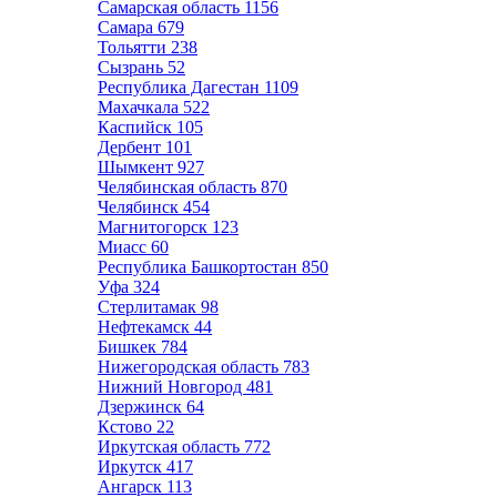
Самарская область
1156
Самара
679
Тольятти
238
Сызрань
52
Республика Дагестан
1109
Махачкала
522
Каспийск
105
Дербент
101
Шымкент
927
Челябинская область
870
Челябинск
454
Магнитогорск
123
Миасс
60
Республика Башкортостан
850
Уфа
324
Стерлитамак
98
Нефтекамск
44
Бишкек
784
Нижегородская область
783
Нижний Новгород
481
Дзержинск
64
Кстово
22
Иркутская область
772
Иркутск
417
Ангарск
113