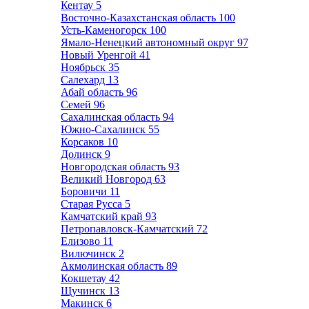
Кентау
5
Восточно-Казахстанская область
100
Усть-Каменогорск
100
Ямало-Ненецкий автономный округ
97
Новый Уренгой
41
Ноябрьск
35
Салехард
13
Абай область
96
Семей
96
Сахалинская область
94
Южно-Сахалинск
55
Корсаков
10
Долинск
9
Новгородская область
93
Великий Новгород
63
Боровичи
11
Старая Русса
5
Камчатский край
93
Петропавловск-Камчатский
72
Елизово
11
Вилючинск
2
Акмолинская область
89
Кокшетау
42
Щучинск
13
Макинск
6