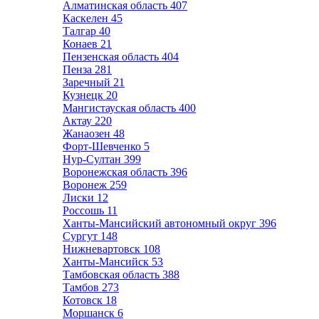
Алматинская область
407
Каскелен
45
Талгар
40
Конаев
21
Пензенская область
404
Пенза
281
Заречный
21
Кузнецк
20
Мангистауская область
400
Актау
220
Жанаозен
48
Форт-Шевченко
5
Нур-Султан
399
Воронежская область
396
Воронеж
259
Лиски
12
Россошь
11
Ханты-Мансийский автономный округ
396
Сургут
148
Нижневартовск
108
Ханты-Мансийск
53
Тамбовская область
388
Тамбов
273
Котовск
18
Моршанск
6