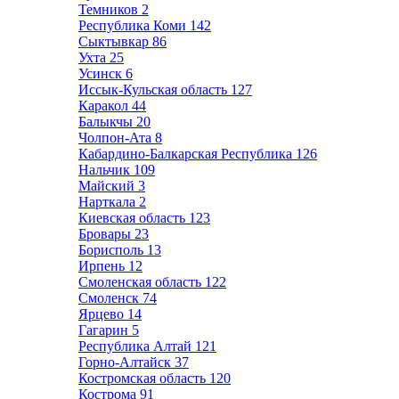
Темников
2
Республика Коми
142
Сыктывкар
86
Ухта
25
Усинск
6
Иссык-Кульская область
127
Каракол
44
Балыкчы
20
Чолпон-Ата
8
Кабардино-Балкарская Республика
126
Нальчик
109
Майский
3
Нарткала
2
Киевская область
123
Бровары
23
Борисполь
13
Ирпень
12
Смоленская область
122
Смоленск
74
Ярцево
14
Гагарин
5
Республика Алтай
121
Горно-Алтайск
37
Костромская область
120
Кострома
91