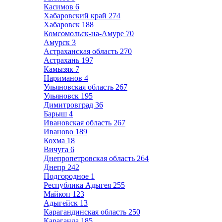
Касимов
6
Хабаровский край
274
Хабаровск
188
Комсомольск-на-Амуре
70
Амурск
3
Астраханская область
270
Астрахань
197
Камызяк
7
Нариманов
4
Ульяновская область
267
Ульяновск
195
Димитровград
36
Барыш
4
Ивановская область
267
Иваново
189
Кохма
18
Вичуга
6
Днепропетровская область
264
Днепр
242
Подгородное
1
Республика Адыгея
255
Майкоп
123
Адыгейск
13
Карагандинская область
250
Караганда
185