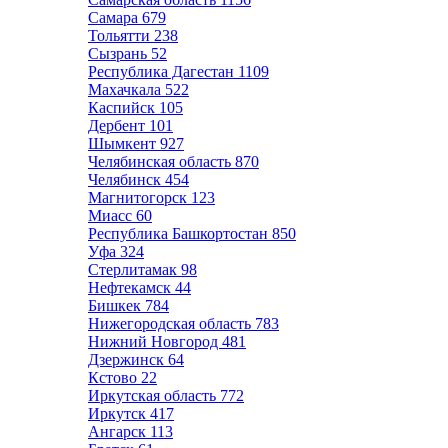
Самара
679
Тольятти
238
Сызрань
52
Республика Дагестан
1109
Махачкала
522
Каспийск
105
Дербент
101
Шымкент
927
Челябинская область
870
Челябинск
454
Магнитогорск
123
Миасс
60
Республика Башкортостан
850
Уфа
324
Стерлитамак
98
Нефтекамск
44
Бишкек
784
Нижегородская область
783
Нижний Новгород
481
Дзержинск
64
Кстово
22
Иркутская область
772
Иркутск
417
Ангарск
113