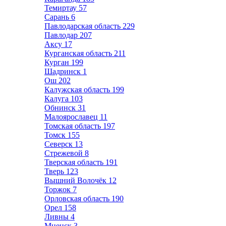
Темиртау
57
Сарань
6
Павлодарская область
229
Павлодар
207
Аксу
17
Курганская область
211
Курган
199
Шадринск
1
Ош
202
Калужская область
199
Калуга
103
Обнинск
31
Малоярославец
11
Томская область
197
Томск
155
Северск
13
Стрежевой
8
Тверская область
191
Тверь
123
Вышний Волочёк
12
Торжок
7
Орловская область
190
Орел
158
Ливны
4
Мценск
3