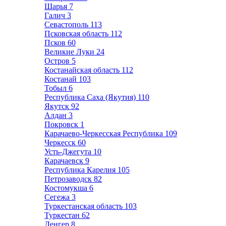
Шарья
7
Галич
3
Севастополь
113
Псковская область
112
Псков
60
Великие Луки
24
Остров
5
Костанайская область
112
Костанай
103
Тобыл
6
Республика Саха (Якутия)
110
Якутск
92
Алдан
3
Покровск
1
Карачаево-Черкесская Республика
109
Черкесск
60
Усть-Джегута
10
Карачаевск
9
Республика Карелия
105
Петрозаводск
82
Костомукша
6
Сегежа
3
Туркестанская область
103
Туркестан
62
Ленгер
8