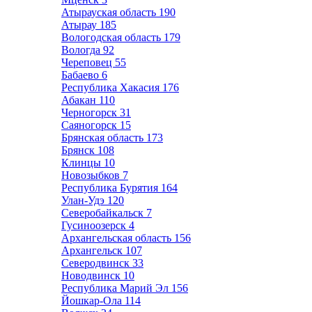
Атырауская область
190
Атырау
185
Вологодская область
179
Вологда
92
Череповец
55
Бабаево
6
Республика Хакасия
176
Абакан
110
Черногорск
31
Саяногорск
15
Брянская область
173
Брянск
108
Клинцы
10
Новозыбков
7
Республика Бурятия
164
Улан-Удэ
120
Северобайкальск
7
Гусиноозерск
4
Архангельская область
156
Архангельск
107
Северодвинск
33
Новодвинск
10
Республика Марий Эл
156
Йошкар-Ола
114