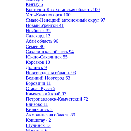
Кентау
5
Восточно-Казахстанская область
100
Усть-Каменогорск
100
Ямало-Ненецкий автономный округ
97
Новый Уренгой
41
Ноябрьск
35
Салехард
13
Абай область
96
Семей
96
Сахалинская область
94
Южно-Сахалинск
55
Корсаков
10
Долинск
9
Новгородская область
93
Великий Новгород
63
Боровичи
11
Старая Русса
5
Камчатский край
93
Петропавловск-Камчатский
72
Елизово
11
Вилючинск
2
Акмолинская область
89
Кокшетау
42
Щучинск
13
Макинск
6