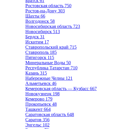
Братск
61
Ростовская область
750
Ростов-на-Дону
303
Шахты
66
Волгодонск
58
Новосибирская область
723
Новосибирск
513
Бердск
31
Искитим
17
Ставропольский край
715
Ставрополь
185
Пятигорск
115
Минеральные Воды
50
Республика Татарстан
710
Казань
315
Набережные Челны
121
Альметьевск
46
Кемеровская область — Кузбасс
667
Новокузнецк
198
Кемерово
179
Прокопьевск
48
Ташкент
664
Саратовская область
648
Саратов
356
Энгельс
102