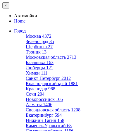
×
Автомойки
Home
Город
Москва
4372
Зеленоград
35
Щербинка
27
Троицк
13
Московская область
2713
Балашиха
163
Люберцы
121
Химки
111
Санкт-Петербург
2012
Краснодарский край
1881
Краснодар
968
Сочи
204
Новороссийск
105
Алматы
1406
Свердловская область
1208
Екатеринбург
594
Нижний Тагил
158
Каменск-Уральский
68
Самарская область
1156