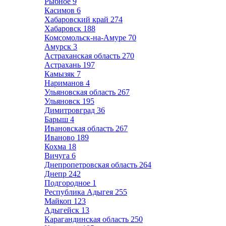
Рыбное
9
Касимов
6
Хабаровский край
274
Хабаровск
188
Комсомольск-на-Амуре
70
Амурск
3
Астраханская область
270
Астрахань
197
Камызяк
7
Нариманов
4
Ульяновская область
267
Ульяновск
195
Димитровград
36
Барыш
4
Ивановская область
267
Иваново
189
Кохма
18
Вичуга
6
Днепропетровская область
264
Днепр
242
Подгородное
1
Республика Адыгея
255
Майкоп
123
Адыгейск
13
Карагандинская область
250