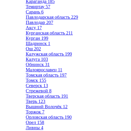
Караганда
185
Темиртау
57
Сарань
6
Павлодарская область
229
Павлодар
207
Аксу
17
Курганская область
211
Курган
199
Шадринск
1
Ош
202
Калужская область
199
Калуга
103
Обнинск
31
Малоярославец
11
Томская область
197
Томск
155
Северск
13
Стрежевой
8
Тверская область
191
Тверь
123
Вышний Волочёк
12
Торжок
7
Орловская область
190
Орел
158
Ливны
4