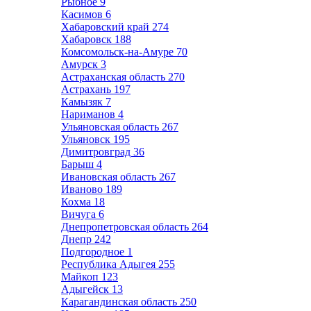
Рыбное
9
Касимов
6
Хабаровский край
274
Хабаровск
188
Комсомольск-на-Амуре
70
Амурск
3
Астраханская область
270
Астрахань
197
Камызяк
7
Нариманов
4
Ульяновская область
267
Ульяновск
195
Димитровград
36
Барыш
4
Ивановская область
267
Иваново
189
Кохма
18
Вичуга
6
Днепропетровская область
264
Днепр
242
Подгородное
1
Республика Адыгея
255
Майкоп
123
Адыгейск
13
Карагандинская область
250