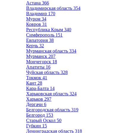
Астана
366
Владимирская область
354
Владимир
170
Муром
34
Ковров
31
Республика Крым
340
Симферополь
151
Евпатория
38
Керчь
32
Мурманская область
334
Мурманск
207
Мончегорск
18
Апатиты
16
Чуйская область
328
Токмок
41
Кант
28
Кара-Балта
14
Харьковская область
324
Харьков
297
Дергачи
6
Белгородская область
319
Белгород
153
Старый Оскол
50
Губкин
15
Ленинградская область
318