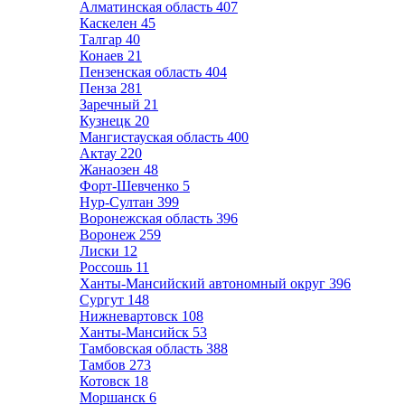
Алматинская область
407
Каскелен
45
Талгар
40
Конаев
21
Пензенская область
404
Пенза
281
Заречный
21
Кузнецк
20
Мангистауская область
400
Актау
220
Жанаозен
48
Форт-Шевченко
5
Нур-Султан
399
Воронежская область
396
Воронеж
259
Лиски
12
Россошь
11
Ханты-Мансийский автономный округ
396
Сургут
148
Нижневартовск
108
Ханты-Мансийск
53
Тамбовская область
388
Тамбов
273
Котовск
18
Моршанск
6