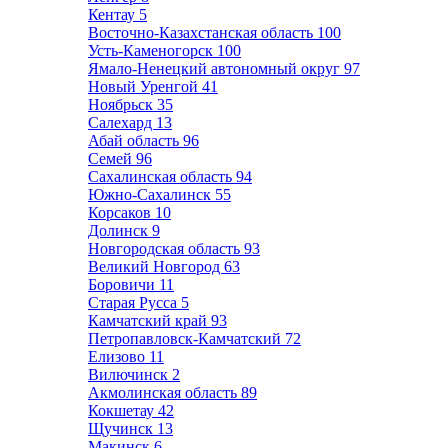
Кентау
5
Восточно-Казахстанская область
100
Усть-Каменогорск
100
Ямало-Ненецкий автономный округ
97
Новый Уренгой
41
Ноябрьск
35
Салехард
13
Абай область
96
Семей
96
Сахалинская область
94
Южно-Сахалинск
55
Корсаков
10
Долинск
9
Новгородская область
93
Великий Новгород
63
Боровичи
11
Старая Русса
5
Камчатский край
93
Петропавловск-Камчатский
72
Елизово
11
Вилючинск
2
Акмолинская область
89
Кокшетау
42
Щучинск
13
Макинск
6