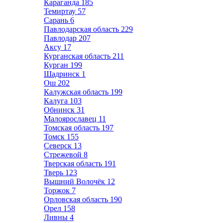
Караганда
185
Темиртау
57
Сарань
6
Павлодарская область
229
Павлодар
207
Аксу
17
Курганская область
211
Курган
199
Шадринск
1
Ош
202
Калужская область
199
Калуга
103
Обнинск
31
Малоярославец
11
Томская область
197
Томск
155
Северск
13
Стрежевой
8
Тверская область
191
Тверь
123
Вышний Волочёк
12
Торжок
7
Орловская область
190
Орел
158
Ливны
4