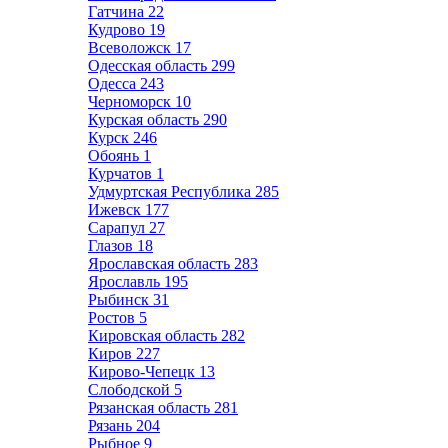
Гатчина
22
Кудрово
19
Всеволожск
17
Одесская область
299
Одесса
243
Черноморск
10
Курская область
290
Курск
246
Обоянь
1
Курчатов
1
Удмуртская Республика
285
Ижевск
177
Сарапул
27
Глазов
18
Ярославская область
283
Ярославль
195
Рыбинск
31
Ростов
5
Кировская область
282
Киров
227
Кирово-Чепецк
13
Слободской
5
Рязанская область
281
Рязань
204
Рыбное
9