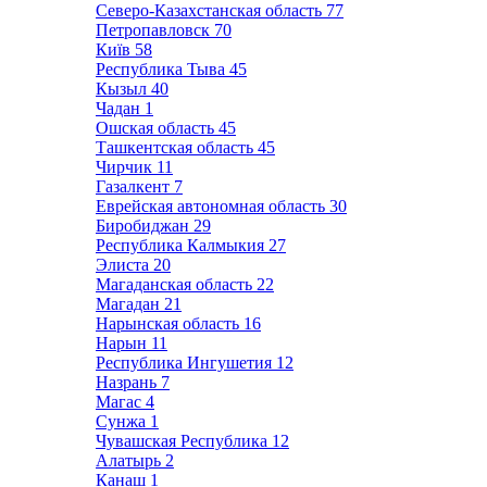
Северо-Казахстанская область
77
Петропавловск
70
Київ
58
Республика Тыва
45
Кызыл
40
Чадан
1
Ошская область
45
Ташкентская область
45
Чирчик
11
Газалкент
7
Еврейская автономная область
30
Биробиджан
29
Республика Калмыкия
27
Элиста
20
Магаданская область
22
Магадан
21
Нарынская область
16
Нарын
11
Республика Ингушетия
12
Назрань
7
Магас
4
Сунжа
1
Чувашская Республика
12
Алатырь
2
Канаш
1