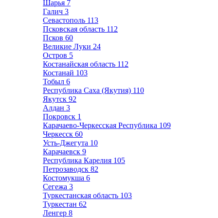
Шарья
7
Галич
3
Севастополь
113
Псковская область
112
Псков
60
Великие Луки
24
Остров
5
Костанайская область
112
Костанай
103
Тобыл
6
Республика Саха (Якутия)
110
Якутск
92
Алдан
3
Покровск
1
Карачаево-Черкесская Республика
109
Черкесск
60
Усть-Джегута
10
Карачаевск
9
Республика Карелия
105
Петрозаводск
82
Костомукша
6
Сегежа
3
Туркестанская область
103
Туркестан
62
Ленгер
8