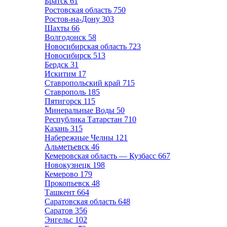
Братск
61
Ростовская область
750
Ростов-на-Дону
303
Шахты
66
Волгодонск
58
Новосибирская область
723
Новосибирск
513
Бердск
31
Искитим
17
Ставропольский край
715
Ставрополь
185
Пятигорск
115
Минеральные Воды
50
Республика Татарстан
710
Казань
315
Набережные Челны
121
Альметьевск
46
Кемеровская область — Кузбасс
667
Новокузнецк
198
Кемерово
179
Прокопьевск
48
Ташкент
664
Саратовская область
648
Саратов
356
Энгельс
102