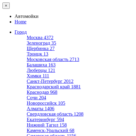
×
Автомойки
Home
Город
Москва
4372
Зеленоград
35
Щербинка
27
Троицк
13
Московская область
2713
Балашиха
163
Люберцы
121
Химки
111
Санкт-Петербург
2012
Краснодарский край
1881
Краснодар
968
Сочи
204
Новороссийск
105
Алматы
1406
Свердловская область
1208
Екатеринбург
594
Нижний Тагил
158
Каменск-Уральский
68
Самарская область
1156