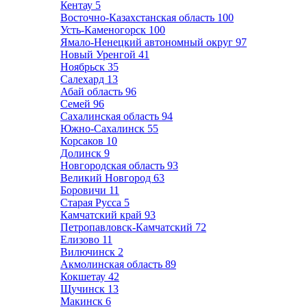
Кентау
5
Восточно-Казахстанская область
100
Усть-Каменогорск
100
Ямало-Ненецкий автономный округ
97
Новый Уренгой
41
Ноябрьск
35
Салехард
13
Абай область
96
Семей
96
Сахалинская область
94
Южно-Сахалинск
55
Корсаков
10
Долинск
9
Новгородская область
93
Великий Новгород
63
Боровичи
11
Старая Русса
5
Камчатский край
93
Петропавловск-Камчатский
72
Елизово
11
Вилючинск
2
Акмолинская область
89
Кокшетау
42
Щучинск
13
Макинск
6