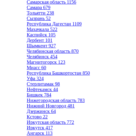
Самарская область
1156
Самара
679
Тольятти
238
Сызрань
52
Республика Дагестан
1109
Махачкала
522
Каспийск
105
Дербент
101
Шымкент
927
Челябинская область
870
Челябинск
454
Магнитогорск
123
Миасс
60
Республика Башкортостан
850
Уфа
324
Стерлитамак
98
Нефтекамск
44
Бишкек
784
Нижегородская область
783
Нижний Новгород
481
Дзержинск
64
Кстово
22
Иркутская область
772
Иркутск
417
Ангарск
113