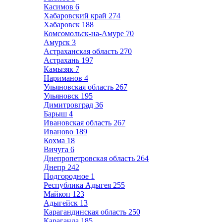
Касимов
6
Хабаровский край
274
Хабаровск
188
Комсомольск-на-Амуре
70
Амурск
3
Астраханская область
270
Астрахань
197
Камызяк
7
Нариманов
4
Ульяновская область
267
Ульяновск
195
Димитровград
36
Барыш
4
Ивановская область
267
Иваново
189
Кохма
18
Вичуга
6
Днепропетровская область
264
Днепр
242
Подгородное
1
Республика Адыгея
255
Майкоп
123
Адыгейск
13
Карагандинская область
250
Караганда
185