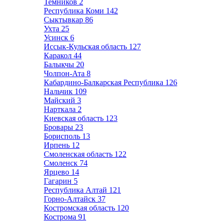
Темников
2
Республика Коми
142
Сыктывкар
86
Ухта
25
Усинск
6
Иссык-Кульская область
127
Каракол
44
Балыкчы
20
Чолпон-Ата
8
Кабардино-Балкарская Республика
126
Нальчик
109
Майский
3
Нарткала
2
Киевская область
123
Бровары
23
Борисполь
13
Ирпень
12
Смоленская область
122
Смоленск
74
Ярцево
14
Гагарин
5
Республика Алтай
121
Горно-Алтайск
37
Костромская область
120
Кострома
91