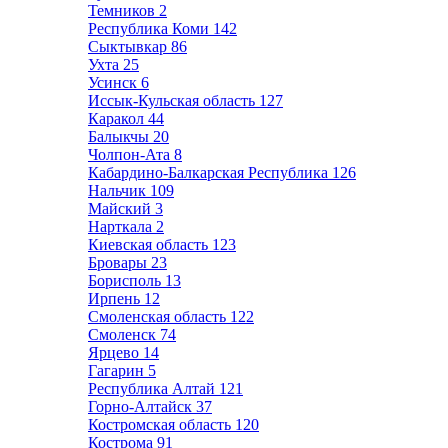
Темников
2
Республика Коми
142
Сыктывкар
86
Ухта
25
Усинск
6
Иссык-Кульская область
127
Каракол
44
Балыкчы
20
Чолпон-Ата
8
Кабардино-Балкарская Республика
126
Нальчик
109
Майский
3
Нарткала
2
Киевская область
123
Бровары
23
Борисполь
13
Ирпень
12
Смоленская область
122
Смоленск
74
Ярцево
14
Гагарин
5
Республика Алтай
121
Горно-Алтайск
37
Костромская область
120
Кострома
91