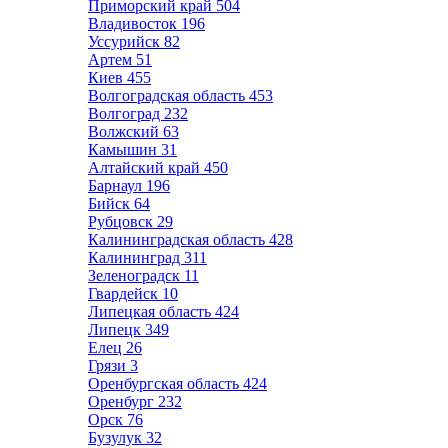
Приморский край
504
Владивосток
196
Уссурийск
82
Артем
51
Киев
455
Волгоградская область
453
Волгоград
232
Волжский
63
Камышин
31
Алтайский край
450
Барнаул
196
Бийск
64
Рубцовск
29
Калининградская область
428
Калининград
311
Зеленоградск
11
Гвардейск
10
Липецкая область
424
Липецк
349
Елец
26
Грязи
3
Оренбургская область
424
Оренбург
232
Орск
76
Бузулук
32