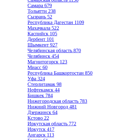
Самара
679
Тольятти
238
Сызрань
52
Республика Дагестан
1109
Махачкала
522
Каспийск
105
Дербент
101
Шымкент
927
Челябинская область
870
Челябинск
454
Магнитогорск
123
Миасс
60
Республика Башкортостан
850
Уфа
324
Стерлитамак
98
Нефтекамск
44
Бишкек
784
Нижегородская область
783
Нижний Новгород
481
Дзержинск
64
Кстово
22
Иркутская область
772
Иркутск
417
Ангарск
113