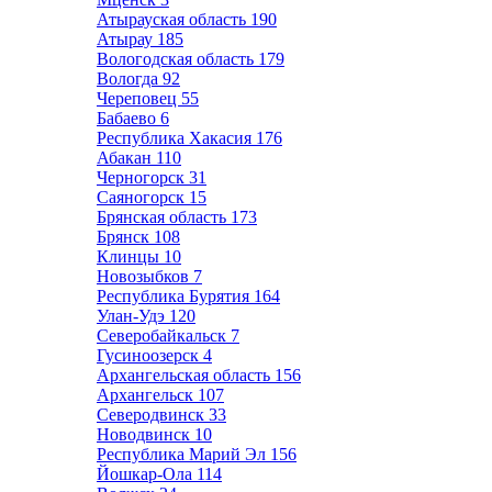
Атырауская область
190
Атырау
185
Вологодская область
179
Вологда
92
Череповец
55
Бабаево
6
Республика Хакасия
176
Абакан
110
Черногорск
31
Саяногорск
15
Брянская область
173
Брянск
108
Клинцы
10
Новозыбков
7
Республика Бурятия
164
Улан-Удэ
120
Северобайкальск
7
Гусиноозерск
4
Архангельская область
156
Архангельск
107
Северодвинск
33
Новодвинск
10
Республика Марий Эл
156
Йошкар-Ола
114