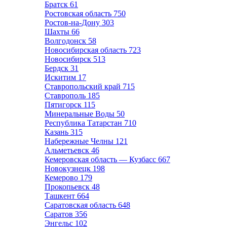
Братск
61
Ростовская область
750
Ростов-на-Дону
303
Шахты
66
Волгодонск
58
Новосибирская область
723
Новосибирск
513
Бердск
31
Искитим
17
Ставропольский край
715
Ставрополь
185
Пятигорск
115
Минеральные Воды
50
Республика Татарстан
710
Казань
315
Набережные Челны
121
Альметьевск
46
Кемеровская область — Кузбасс
667
Новокузнецк
198
Кемерово
179
Прокопьевск
48
Ташкент
664
Саратовская область
648
Саратов
356
Энгельс
102