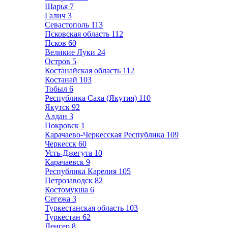
Шарья
7
Галич
3
Севастополь
113
Псковская область
112
Псков
60
Великие Луки
24
Остров
5
Костанайская область
112
Костанай
103
Тобыл
6
Республика Саха (Якутия)
110
Якутск
92
Алдан
3
Покровск
1
Карачаево-Черкесская Республика
109
Черкесск
60
Усть-Джегута
10
Карачаевск
9
Республика Карелия
105
Петрозаводск
82
Костомукша
6
Сегежа
3
Туркестанская область
103
Туркестан
62
Ленгер
8