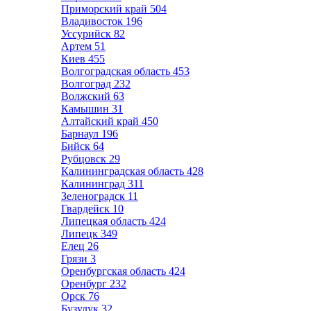
Приморский край
504
Владивосток
196
Уссурийск
82
Артем
51
Киев
455
Волгоградская область
453
Волгоград
232
Волжский
63
Камышин
31
Алтайский край
450
Барнаул
196
Бийск
64
Рубцовск
29
Калининградская область
428
Калининград
311
Зеленоградск
11
Гвардейск
10
Липецкая область
424
Липецк
349
Елец
26
Грязи
3
Оренбургская область
424
Оренбург
232
Орск
76
Бузулук
32