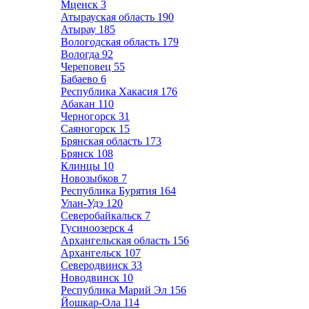
Мценск
3
Атырауская область
190
Атырау
185
Вологодская область
179
Вологда
92
Череповец
55
Бабаево
6
Республика Хакасия
176
Абакан
110
Черногорск
31
Саяногорск
15
Брянская область
173
Брянск
108
Клинцы
10
Новозыбков
7
Республика Бурятия
164
Улан-Удэ
120
Северобайкальск
7
Гусиноозерск
4
Архангельская область
156
Архангельск
107
Северодвинск
33
Новодвинск
10
Республика Марий Эл
156
Йошкар-Ола
114