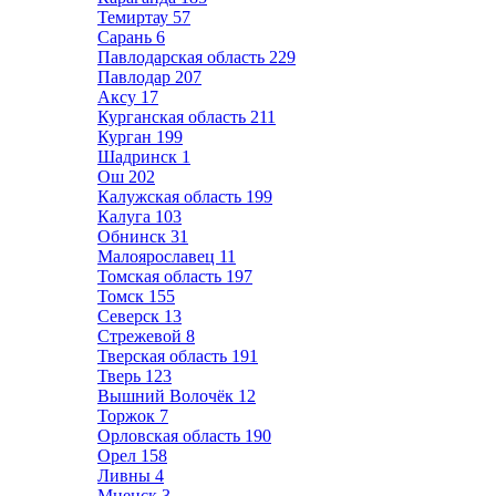
Темиртау
57
Сарань
6
Павлодарская область
229
Павлодар
207
Аксу
17
Курганская область
211
Курган
199
Шадринск
1
Ош
202
Калужская область
199
Калуга
103
Обнинск
31
Малоярославец
11
Томская область
197
Томск
155
Северск
13
Стрежевой
8
Тверская область
191
Тверь
123
Вышний Волочёк
12
Торжок
7
Орловская область
190
Орел
158
Ливны
4
Мценск
3