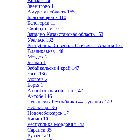
Волжск
24
Звенигово
1
Амурская область
155
Благовещенск
110
Белогорск
11
Свободный
10
Западно-Казахстанская область
153
Уральск
132
Республика Северная Осетия — Алания
152
Владикавказ
148
Моздок
2
Беслан
1
Забайкальский край
147
Чита
136
Могоча
2
Борзя
1
Актюбинская область
147
Актобе
146
Чувашская Республика — Чувашия
143
Чебоксары
96
Новочебоксарск
17
Канаш
10
Республика Мордовия
142
Саранск
85
Рузаевка
9