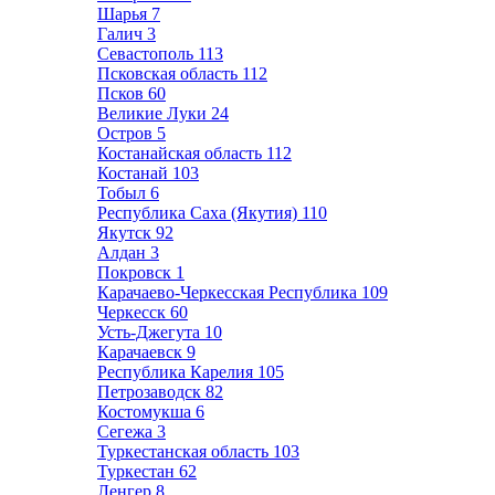
Шарья
7
Галич
3
Севастополь
113
Псковская область
112
Псков
60
Великие Луки
24
Остров
5
Костанайская область
112
Костанай
103
Тобыл
6
Республика Саха (Якутия)
110
Якутск
92
Алдан
3
Покровск
1
Карачаево-Черкесская Республика
109
Черкесск
60
Усть-Джегута
10
Карачаевск
9
Республика Карелия
105
Петрозаводск
82
Костомукша
6
Сегежа
3
Туркестанская область
103
Туркестан
62
Ленгер
8