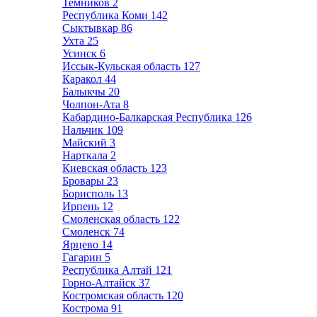
Темников
2
Республика Коми
142
Сыктывкар
86
Ухта
25
Усинск
6
Иссык-Кульская область
127
Каракол
44
Балыкчы
20
Чолпон-Ата
8
Кабардино-Балкарская Республика
126
Нальчик
109
Майский
3
Нарткала
2
Киевская область
123
Бровары
23
Борисполь
13
Ирпень
12
Смоленская область
122
Смоленск
74
Ярцево
14
Гагарин
5
Республика Алтай
121
Горно-Алтайск
37
Костромская область
120
Кострома
91