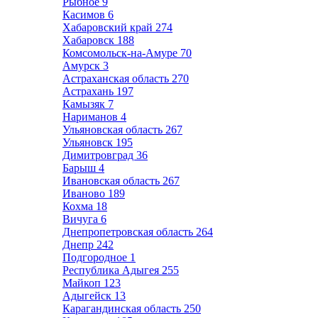
Рыбное
9
Касимов
6
Хабаровский край
274
Хабаровск
188
Комсомольск-на-Амуре
70
Амурск
3
Астраханская область
270
Астрахань
197
Камызяк
7
Нариманов
4
Ульяновская область
267
Ульяновск
195
Димитровград
36
Барыш
4
Ивановская область
267
Иваново
189
Кохма
18
Вичуга
6
Днепропетровская область
264
Днепр
242
Подгородное
1
Республика Адыгея
255
Майкоп
123
Адыгейск
13
Карагандинская область
250