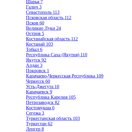
Шарья
7
Галич
3
Севастополь
113
Псковская область
112
Псков
60
Великие Луки
24
Остров
5
Костанайская область
112
Костанай
103
Тобыл
6
Республика Саха (Якутия)
110
Якутск
92
Алдан
3
Покровск
1
Карачаево-Черкесская Республика
109
Черкесск
60
Усть-Джегута
10
Карачаевск
9
Республика Карелия
105
Петрозаводск
82
Костомукша
6
Сегежа
3
Туркестанская область
103
Туркестан
62
Ленгер
8