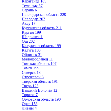
Караганда
185
Темиртау
57
Сарань
6
Павлодарская область
229
Павлодар
207
Аксу
17
Курганская область
211
Курган
199
Шадринск
1
Ош
202
Калужская область
199
Калуга
103
Обнинск
31
Малоярославец
11
Томская область
197
Томск
155
Северск
13
Стрежевой
8
Тверская область
191
Тверь
123
Вышний Волочёк
12
Торжок
7
Орловская область
190
Орел
158
Ливны
4