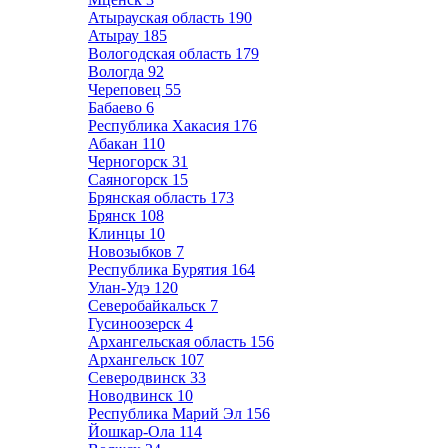
Атырауская область
190
Атырау
185
Вологодская область
179
Вологда
92
Череповец
55
Бабаево
6
Республика Хакасия
176
Абакан
110
Черногорск
31
Саяногорск
15
Брянская область
173
Брянск
108
Клинцы
10
Новозыбков
7
Республика Бурятия
164
Улан-Удэ
120
Северобайкальск
7
Гусиноозерск
4
Архангельская область
156
Архангельск
107
Северодвинск
33
Новодвинск
10
Республика Марий Эл
156
Йошкар-Ола
114