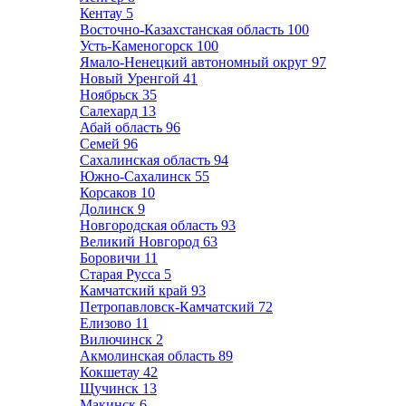
Кентау
5
Восточно-Казахстанская область
100
Усть-Каменогорск
100
Ямало-Ненецкий автономный округ
97
Новый Уренгой
41
Ноябрьск
35
Салехард
13
Абай область
96
Семей
96
Сахалинская область
94
Южно-Сахалинск
55
Корсаков
10
Долинск
9
Новгородская область
93
Великий Новгород
63
Боровичи
11
Старая Русса
5
Камчатский край
93
Петропавловск-Камчатский
72
Елизово
11
Вилючинск
2
Акмолинская область
89
Кокшетау
42
Щучинск
13
Макинск
6