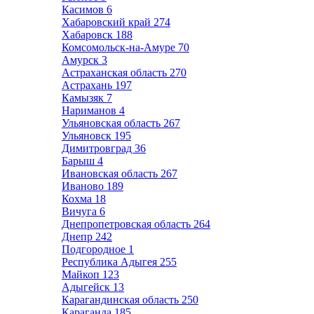
Касимов
6
Хабаровский край
274
Хабаровск
188
Комсомольск-на-Амуре
70
Амурск
3
Астраханская область
270
Астрахань
197
Камызяк
7
Нариманов
4
Ульяновская область
267
Ульяновск
195
Димитровград
36
Барыш
4
Ивановская область
267
Иваново
189
Кохма
18
Вичуга
6
Днепропетровская область
264
Днепр
242
Подгородное
1
Республика Адыгея
255
Майкоп
123
Адыгейск
13
Карагандинская область
250
Караганда
185