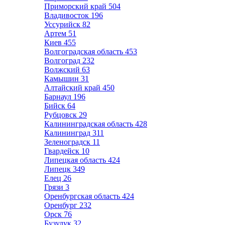
Приморский край
504
Владивосток
196
Уссурийск
82
Артем
51
Киев
455
Волгоградская область
453
Волгоград
232
Волжский
63
Камышин
31
Алтайский край
450
Барнаул
196
Бийск
64
Рубцовск
29
Калининградская область
428
Калининград
311
Зеленоградск
11
Гвардейск
10
Липецкая область
424
Липецк
349
Елец
26
Грязи
3
Оренбургская область
424
Оренбург
232
Орск
76
Бузулук
32