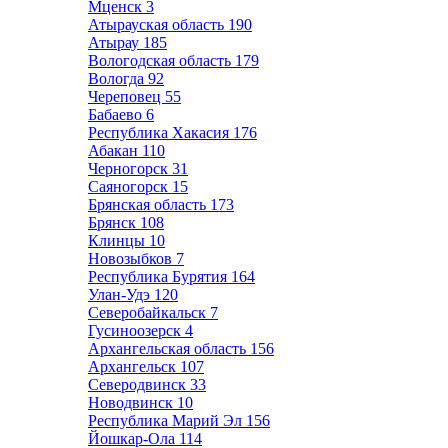
Мценск
3
Атырауская область
190
Атырау
185
Вологодская область
179
Вологда
92
Череповец
55
Бабаево
6
Республика Хакасия
176
Абакан
110
Черногорск
31
Саяногорск
15
Брянская область
173
Брянск
108
Клинцы
10
Новозыбков
7
Республика Бурятия
164
Улан-Удэ
120
Северобайкальск
7
Гусиноозерск
4
Архангельская область
156
Архангельск
107
Северодвинск
33
Новодвинск
10
Республика Марий Эл
156
Йошкар-Ола
114