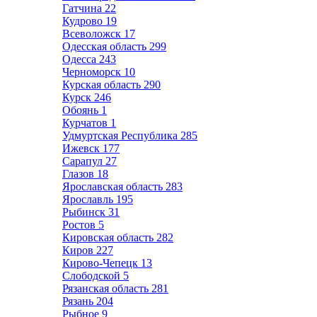
Гатчина
22
Кудрово
19
Всеволожск
17
Одесская область
299
Одесса
243
Черноморск
10
Курская область
290
Курск
246
Обоянь
1
Курчатов
1
Удмуртская Республика
285
Ижевск
177
Сарапул
27
Глазов
18
Ярославская область
283
Ярославль
195
Рыбинск
31
Ростов
5
Кировская область
282
Киров
227
Кирово-Чепецк
13
Слободской
5
Рязанская область
281
Рязань
204
Рыбное
9