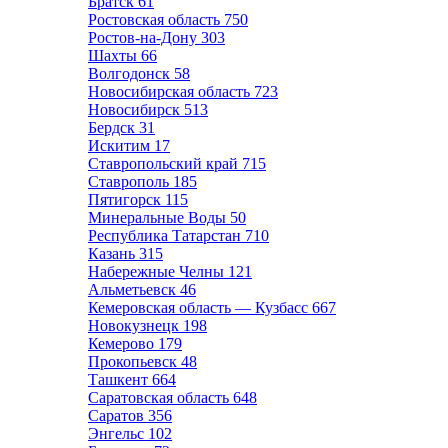
Братск
61
Ростовская область
750
Ростов-на-Дону
303
Шахты
66
Волгодонск
58
Новосибирская область
723
Новосибирск
513
Бердск
31
Искитим
17
Ставропольский край
715
Ставрополь
185
Пятигорск
115
Минеральные Воды
50
Республика Татарстан
710
Казань
315
Набережные Челны
121
Альметьевск
46
Кемеровская область — Кузбасс
667
Новокузнецк
198
Кемерово
179
Прокопьевск
48
Ташкент
664
Саратовская область
648
Саратов
356
Энгельс
102