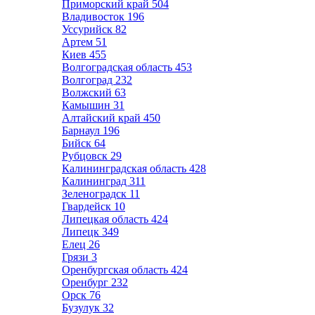
Приморский край
504
Владивосток
196
Уссурийск
82
Артем
51
Киев
455
Волгоградская область
453
Волгоград
232
Волжский
63
Камышин
31
Алтайский край
450
Барнаул
196
Бийск
64
Рубцовск
29
Калининградская область
428
Калининград
311
Зеленоградск
11
Гвардейск
10
Липецкая область
424
Липецк
349
Елец
26
Грязи
3
Оренбургская область
424
Оренбург
232
Орск
76
Бузулук
32