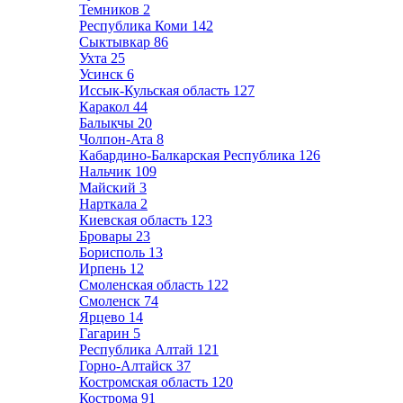
Темников
2
Республика Коми
142
Сыктывкар
86
Ухта
25
Усинск
6
Иссык-Кульская область
127
Каракол
44
Балыкчы
20
Чолпон-Ата
8
Кабардино-Балкарская Республика
126
Нальчик
109
Майский
3
Нарткала
2
Киевская область
123
Бровары
23
Борисполь
13
Ирпень
12
Смоленская область
122
Смоленск
74
Ярцево
14
Гагарин
5
Республика Алтай
121
Горно-Алтайск
37
Костромская область
120
Кострома
91