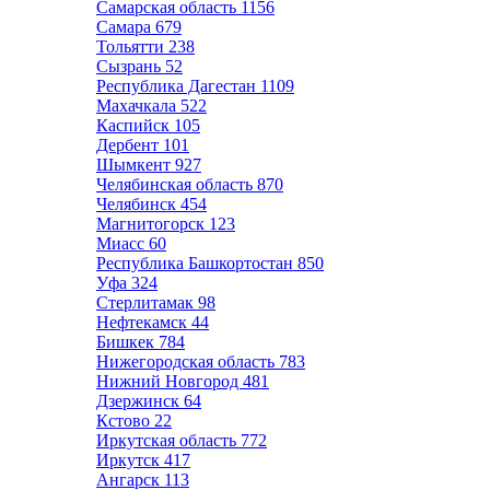
Самарская область
1156
Самара
679
Тольятти
238
Сызрань
52
Республика Дагестан
1109
Махачкала
522
Каспийск
105
Дербент
101
Шымкент
927
Челябинская область
870
Челябинск
454
Магнитогорск
123
Миасс
60
Республика Башкортостан
850
Уфа
324
Стерлитамак
98
Нефтекамск
44
Бишкек
784
Нижегородская область
783
Нижний Новгород
481
Дзержинск
64
Кстово
22
Иркутская область
772
Иркутск
417
Ангарск
113