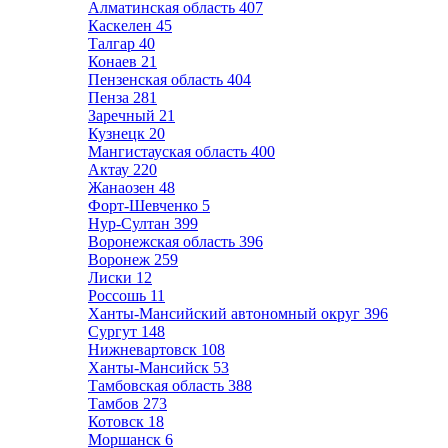
Алматинская область
407
Каскелен
45
Талгар
40
Конаев
21
Пензенская область
404
Пенза
281
Заречный
21
Кузнецк
20
Мангистауская область
400
Актау
220
Жанаозен
48
Форт-Шевченко
5
Нур-Султан
399
Воронежская область
396
Воронеж
259
Лиски
12
Россошь
11
Ханты-Мансийский автономный округ
396
Сургут
148
Нижневартовск
108
Ханты-Мансийск
53
Тамбовская область
388
Тамбов
273
Котовск
18
Моршанск
6