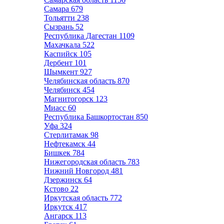
Самара
679
Тольятти
238
Сызрань
52
Республика Дагестан
1109
Махачкала
522
Каспийск
105
Дербент
101
Шымкент
927
Челябинская область
870
Челябинск
454
Магнитогорск
123
Миасс
60
Республика Башкортостан
850
Уфа
324
Стерлитамак
98
Нефтекамск
44
Бишкек
784
Нижегородская область
783
Нижний Новгород
481
Дзержинск
64
Кстово
22
Иркутская область
772
Иркутск
417
Ангарск
113