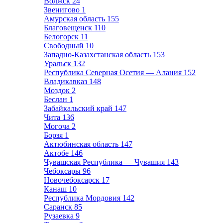
Волжск
24
Звенигово
1
Амурская область
155
Благовещенск
110
Белогорск
11
Свободный
10
Западно-Казахстанская область
153
Уральск
132
Республика Северная Осетия — Алания
152
Владикавказ
148
Моздок
2
Беслан
1
Забайкальский край
147
Чита
136
Могоча
2
Борзя
1
Актюбинская область
147
Актобе
146
Чувашская Республика — Чувашия
143
Чебоксары
96
Новочебоксарск
17
Канаш
10
Республика Мордовия
142
Саранск
85
Рузаевка
9