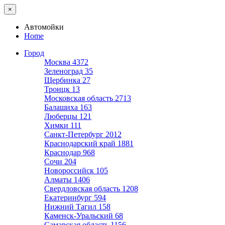
×
Автомойки
Home
Город
Москва
4372
Зеленоград
35
Щербинка
27
Троицк
13
Московская область
2713
Балашиха
163
Люберцы
121
Химки
111
Санкт-Петербург
2012
Краснодарский край
1881
Краснодар
968
Сочи
204
Новороссийск
105
Алматы
1406
Свердловская область
1208
Екатеринбург
594
Нижний Тагил
158
Каменск-Уральский
68
Самарская область
1156