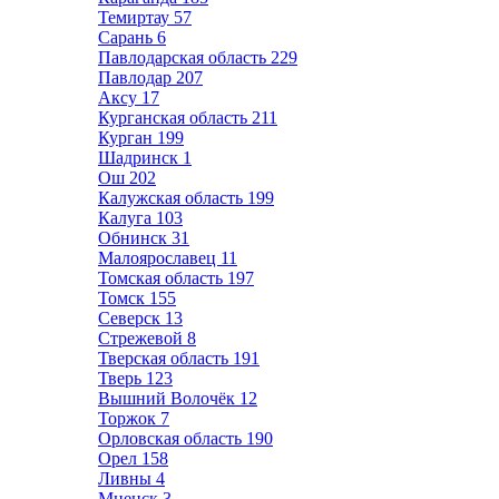
Темиртау
57
Сарань
6
Павлодарская область
229
Павлодар
207
Аксу
17
Курганская область
211
Курган
199
Шадринск
1
Ош
202
Калужская область
199
Калуга
103
Обнинск
31
Малоярославец
11
Томская область
197
Томск
155
Северск
13
Стрежевой
8
Тверская область
191
Тверь
123
Вышний Волочёк
12
Торжок
7
Орловская область
190
Орел
158
Ливны
4
Мценск
3