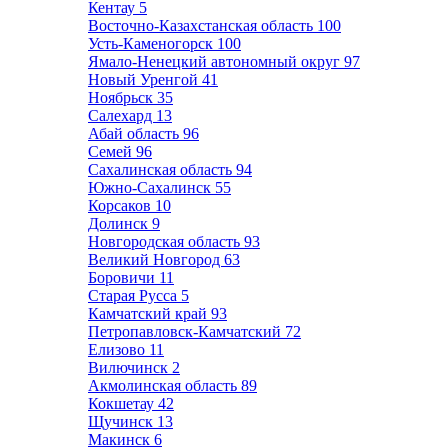
Кентау
5
Восточно-Казахстанская область
100
Усть-Каменогорск
100
Ямало-Ненецкий автономный округ
97
Новый Уренгой
41
Ноябрьск
35
Салехард
13
Абай область
96
Семей
96
Сахалинская область
94
Южно-Сахалинск
55
Корсаков
10
Долинск
9
Новгородская область
93
Великий Новгород
63
Боровичи
11
Старая Русса
5
Камчатский край
93
Петропавловск-Камчатский
72
Елизово
11
Вилючинск
2
Акмолинская область
89
Кокшетау
42
Щучинск
13
Макинск
6