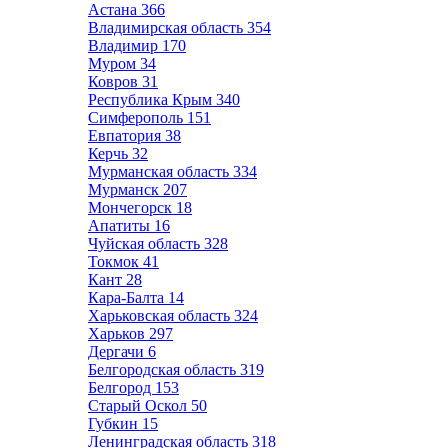
Астана
366
Владимирская область
354
Владимир
170
Муром
34
Ковров
31
Республика Крым
340
Симферополь
151
Евпатория
38
Керчь
32
Мурманская область
334
Мурманск
207
Мончегорск
18
Апатиты
16
Чуйская область
328
Токмок
41
Кант
28
Кара-Балта
14
Харьковская область
324
Харьков
297
Дергачи
6
Белгородская область
319
Белгород
153
Старый Оскол
50
Губкин
15
Ленинградская область
318