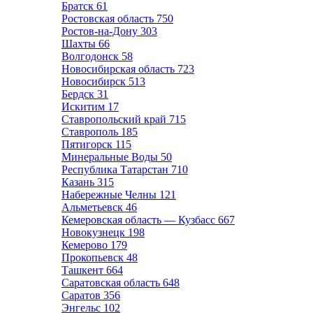
Братск
61
Ростовская область
750
Ростов-на-Дону
303
Шахты
66
Волгодонск
58
Новосибирская область
723
Новосибирск
513
Бердск
31
Искитим
17
Ставропольский край
715
Ставрополь
185
Пятигорск
115
Минеральные Воды
50
Республика Татарстан
710
Казань
315
Набережные Челны
121
Альметьевск
46
Кемеровская область — Кузбасс
667
Новокузнецк
198
Кемерово
179
Прокопьевск
48
Ташкент
664
Саратовская область
648
Саратов
356
Энгельс
102