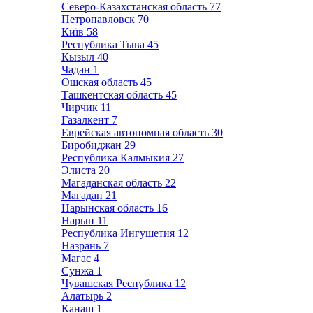
Северо-Казахстанская область
77
Петропавловск
70
Київ
58
Республика Тыва
45
Кызыл
40
Чадан
1
Ошская область
45
Ташкентская область
45
Чирчик
11
Газалкент
7
Еврейская автономная область
30
Биробиджан
29
Республика Калмыкия
27
Элиста
20
Магаданская область
22
Магадан
21
Нарынская область
16
Нарын
11
Республика Ингушетия
12
Назрань
7
Магас
4
Сунжа
1
Чувашская Республика
12
Алатырь
2
Канаш
1