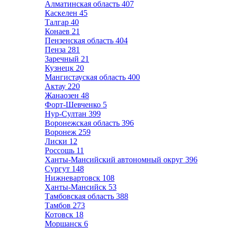
Алматинская область
407
Каскелен
45
Талгар
40
Конаев
21
Пензенская область
404
Пенза
281
Заречный
21
Кузнецк
20
Мангистауская область
400
Актау
220
Жанаозен
48
Форт-Шевченко
5
Нур-Султан
399
Воронежская область
396
Воронеж
259
Лиски
12
Россошь
11
Ханты-Мансийский автономный округ
396
Сургут
148
Нижневартовск
108
Ханты-Мансийск
53
Тамбовская область
388
Тамбов
273
Котовск
18
Моршанск
6