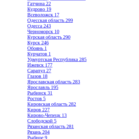
Гатчина
22
Кудрово
19
Всеволожск
17
Одесская область
299
Одесса
243
Черноморск
10
Курская область
290
Курск
246
Обоянь
1
Курчатов
1
Удмуртская Республика
285
Ижевск
177
Сарапул
27
Глазов
18
Ярославская область
283
Ярославль
195
Рыбинск
31
Ростов
5
Кировская область
282
Киров
227
Кирово-Чепецк
13
Слободской
5
Рязанская область
281
Рязань
204
Рыбное
9