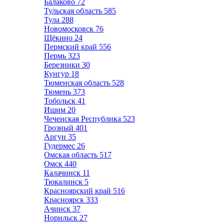
Балаково
72
Тульская область
585
Тула
288
Новомосковск
76
Щёкино
24
Пермский край
556
Пермь
323
Березники
30
Кунгур
18
Тюменская область
528
Тюмень
373
Тобольск
41
Ишим
20
Чеченская Республика
523
Грозный
401
Аргун
35
Гудермес
26
Омская область
517
Омск
440
Калачинск
11
Тюкалинск
5
Красноярский край
516
Красноярск
333
Ачинск
37
Норильск
27