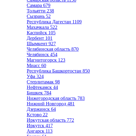
Самара
679
Тольятти
238
Сызрань
52
Республика Дагестан
1109
Махачкала
522
Каспийск
105
Дербент
101
Шымкент
927
Челябинская область
870
Челябинск
454
Магнитогорск
123
Миасс
60
Республика Башкортостан
850
Уфа
324
Стерлитамак
98
Нефтекамск
44
Бишкек
784
Нижегородская область
783
Нижний Новгород
481
Дзержинск
64
Кстово
22
Иркутская область
772
Иркутск
417
Ангарск
113