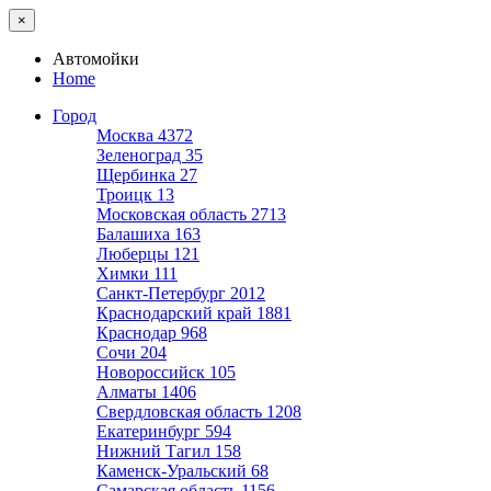
×
Автомойки
Home
Город
Москва
4372
Зеленоград
35
Щербинка
27
Троицк
13
Московская область
2713
Балашиха
163
Люберцы
121
Химки
111
Санкт-Петербург
2012
Краснодарский край
1881
Краснодар
968
Сочи
204
Новороссийск
105
Алматы
1406
Свердловская область
1208
Екатеринбург
594
Нижний Тагил
158
Каменск-Уральский
68
Самарская область
1156