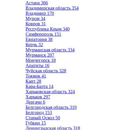
Астана
366
Владимирская область
354
Владимир
170
Муром
34
Ковров
31
Республика Крым
340
Симферополь
151
Евпатория
38
Керчь
32
Мурманская область
334
Мурманск
207
Мончегорск
18
Апатиты
16
Чуйская область
328
Токмок
41
Кант
28
Кара-Балта
14
Харьковская область
324
Харьков
297
Дергачи
6
Белгородская область
319
Белгород
153
Старый Оскол
50
Губкин
15
Ленинградская область
318