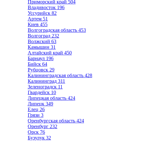
Приморский край
504
Владивосток
196
Уссурийск
82
Артем
51
Киев
455
Волгоградская область
453
Волгоград
232
Волжский
63
Камышин
31
Алтайский край
450
Барнаул
196
Бийск
64
Рубцовск
29
Калининградская область
428
Калининград
311
Зеленоградск
11
Гвардейск
10
Липецкая область
424
Липецк
349
Елец
26
Грязи
3
Оренбургская область
424
Оренбург
232
Орск
76
Бузулук
32