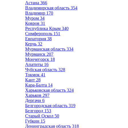
Астана
366
Владимирская область
354
Владимир
170
Муром
34
Ковров
31
Республика Крым
340
Симферополь
151
Евпатория
38
Керчь
32
Мурманская область
334
Мурманск
207
Мончегорск
18
Апатиты
16
Чуйская область
328
Токмок
41
Кант
28
Кара-Балта
14
Харьковская область
324
Харьков
297
Дергачи
6
Белгородская область
319
Белгород
153
Старый Оскол
50
Губкин
15
Ленинградская область
318