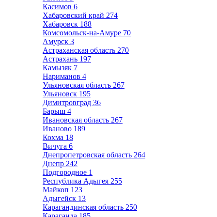
Касимов
6
Хабаровский край
274
Хабаровск
188
Комсомольск-на-Амуре
70
Амурск
3
Астраханская область
270
Астрахань
197
Камызяк
7
Нариманов
4
Ульяновская область
267
Ульяновск
195
Димитровград
36
Барыш
4
Ивановская область
267
Иваново
189
Кохма
18
Вичуга
6
Днепропетровская область
264
Днепр
242
Подгородное
1
Республика Адыгея
255
Майкоп
123
Адыгейск
13
Карагандинская область
250
Караганда
185