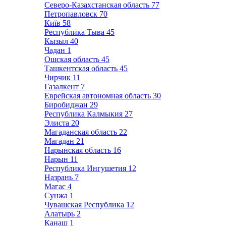
Северо-Казахстанская область
77
Петропавловск
70
Київ
58
Республика Тыва
45
Кызыл
40
Чадан
1
Ошская область
45
Ташкентская область
45
Чирчик
11
Газалкент
7
Еврейская автономная область
30
Биробиджан
29
Республика Калмыкия
27
Элиста
20
Магаданская область
22
Магадан
21
Нарынская область
16
Нарын
11
Республика Ингушетия
12
Назрань
7
Магас
4
Сунжа
1
Чувашская Республика
12
Алатырь
2
Канаш
1