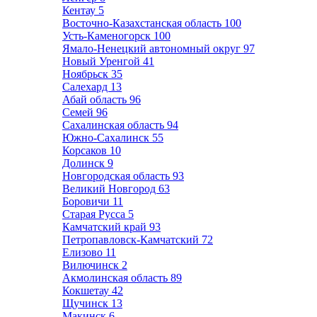
Кентау
5
Восточно-Казахстанская область
100
Усть-Каменогорск
100
Ямало-Ненецкий автономный округ
97
Новый Уренгой
41
Ноябрьск
35
Салехард
13
Абай область
96
Семей
96
Сахалинская область
94
Южно-Сахалинск
55
Корсаков
10
Долинск
9
Новгородская область
93
Великий Новгород
63
Боровичи
11
Старая Русса
5
Камчатский край
93
Петропавловск-Камчатский
72
Елизово
11
Вилючинск
2
Акмолинская область
89
Кокшетау
42
Щучинск
13
Макинск
6