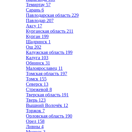
Темиртау
57
Сарань
6
Павлодарская область
229
Павлодар
207
Аксу
17
Курганская область
211
Курган
199
Шадринск
1
Ош
202
Калужская область
199
Калуга
103
Обнинск
31
Малоярославец
11
Томская область
197
Томск
155
Северск
13
Стрежевой
8
Тверская область
191
Тверь
123
Вышний Волочёк
12
Торжок
7
Орловская область
190
Орел
158
Ливны
4
Мценск
3