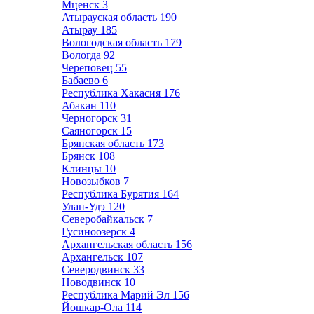
Мценск
3
Атырауская область
190
Атырау
185
Вологодская область
179
Вологда
92
Череповец
55
Бабаево
6
Республика Хакасия
176
Абакан
110
Черногорск
31
Саяногорск
15
Брянская область
173
Брянск
108
Клинцы
10
Новозыбков
7
Республика Бурятия
164
Улан-Удэ
120
Северобайкальск
7
Гусиноозерск
4
Архангельская область
156
Архангельск
107
Северодвинск
33
Новодвинск
10
Республика Марий Эл
156
Йошкар-Ола
114