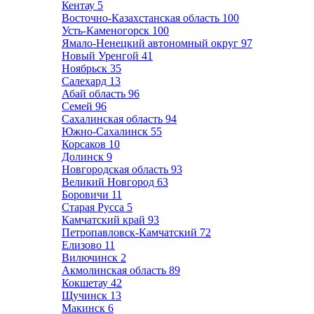
Кентау
5
Восточно-Казахстанская область
100
Усть-Каменогорск
100
Ямало-Ненецкий автономный округ
97
Новый Уренгой
41
Ноябрьск
35
Салехард
13
Абай область
96
Семей
96
Сахалинская область
94
Южно-Сахалинск
55
Корсаков
10
Долинск
9
Новгородская область
93
Великий Новгород
63
Боровичи
11
Старая Русса
5
Камчатский край
93
Петропавловск-Камчатский
72
Елизово
11
Вилючинск
2
Акмолинская область
89
Кокшетау
42
Щучинск
13
Макинск
6