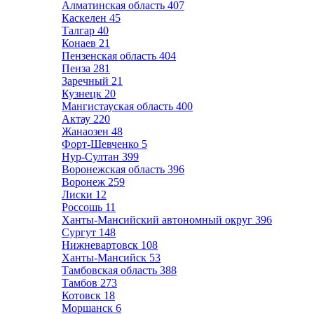
Алматинская область
407
Каскелен
45
Талгар
40
Конаев
21
Пензенская область
404
Пенза
281
Заречный
21
Кузнецк
20
Мангистауская область
400
Актау
220
Жанаозен
48
Форт-Шевченко
5
Нур-Султан
399
Воронежская область
396
Воронеж
259
Лиски
12
Россошь
11
Ханты-Мансийский автономный округ
396
Сургут
148
Нижневартовск
108
Ханты-Мансийск
53
Тамбовская область
388
Тамбов
273
Котовск
18
Моршанск
6