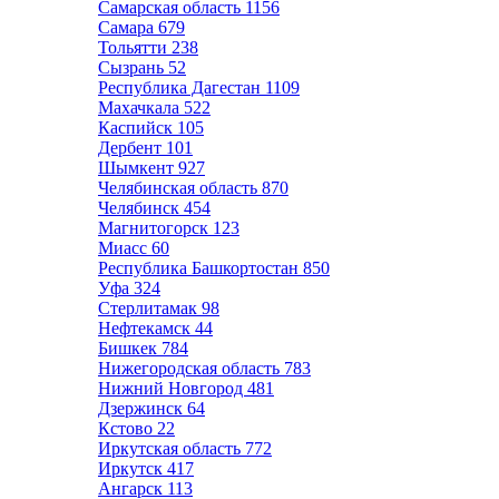
Самарская область
1156
Самара
679
Тольятти
238
Сызрань
52
Республика Дагестан
1109
Махачкала
522
Каспийск
105
Дербент
101
Шымкент
927
Челябинская область
870
Челябинск
454
Магнитогорск
123
Миасс
60
Республика Башкортостан
850
Уфа
324
Стерлитамак
98
Нефтекамск
44
Бишкек
784
Нижегородская область
783
Нижний Новгород
481
Дзержинск
64
Кстово
22
Иркутская область
772
Иркутск
417
Ангарск
113