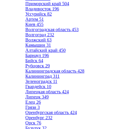
Приморский край
504
Владивосток
196
Уссурийск
82
Артем
51
Киев
455
Волгоградская область
453
Волгоград
232
Волжский
63
Камышин
31
Алтайский край
450
Барнаул
196
Бийск
64
Рубцовск
29
Калининградская область
428
Калининград
311
Зеленоградск
11
Гвардейск
10
Липецкая область
424
Липецк
349
Елец
26
Грязи
3
Оренбургская область
424
Оренбург
232
Орск
76
Бузулук
32