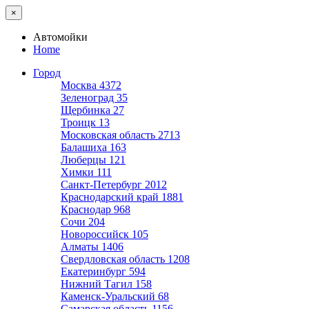
×
Автомойки
Home
Город
Москва
4372
Зеленоград
35
Щербинка
27
Троицк
13
Московская область
2713
Балашиха
163
Люберцы
121
Химки
111
Санкт-Петербург
2012
Краснодарский край
1881
Краснодар
968
Сочи
204
Новороссийск
105
Алматы
1406
Свердловская область
1208
Екатеринбург
594
Нижний Тагил
158
Каменск-Уральский
68
Самарская область
1156