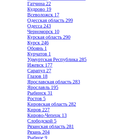
Гатчина
22
Кудрово
19
Всеволожск
17
Одесская область
299
Одесса
243
Черноморск
10
Курская область
290
Курск
246
Обоянь
1
Курчатов
1
Удмуртская Республика
285
Ижевск
177
Сарапул
27
Глазов
18
Ярославская область
283
Ярославль
195
Рыбинск
31
Ростов
5
Кировская область
282
Киров
227
Кирово-Чепецк
13
Слободской
5
Рязанская область
281
Рязань
204
Рыбное
9