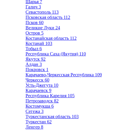
Шарья
7
Галич
3
Севастополь
113
Псковская область
112
Псков
60
Великие Луки
24
Остров
5
Костанайская область
112
Костанай
103
Тобыл
6
Республика Саха (Якутия)
110
Якутск
92
Алдан
3
Покровск
1
Карачаево-Черкесская Республика
109
Черкесск
60
Усть-Джегута
10
Карачаевск
9
Республика Карелия
105
Петрозаводск
82
Костомукша
6
Сегежа
3
Туркестанская область
103
Туркестан
62
Ленгер
8