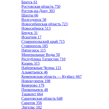
Братск
61
Ростовская область
750
Ростов-на-Дону
303
Шахты
66
Волгодонск
58
Новосибирская область
723
Новосибирск
513
Бердск
31
Искитим
17
Ставропольский край
715
Ставрополь
185
Пятигорск
115
Минеральные Воды
50
Республика Татарстан
710
Казань
315
Набережные Челны
121
Альметьевск
46
Кемеровская область — Кузбасс
667
Новокузнецк
198
Кемерово
179
Прокопьевск
48
Ташкент
664
Саратовская область
648
Саратов
356
Энгельс
102