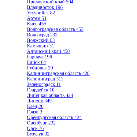
Приморский край
504
Владивосток
196
Уссурийск
82
Артем
51
Киев
455
Волгоградская область
453
Волгоград
232
Волжский
63
Камышин
31
Алтайский край
450
Барнаул
196
Бийск
64
Рубцовск
29
Калининградская область
428
Калининград
311
Зеленоградск
11
Гвардейск
10
Липецкая область
424
Липецк
349
Елец
26
Грязи
3
Оренбургская область
424
Оренбург
232
Орск
76
Бузулук
32