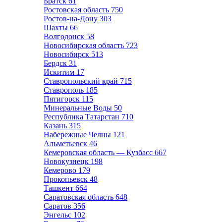
Братск
61
Ростовская область
750
Ростов-на-Дону
303
Шахты
66
Волгодонск
58
Новосибирская область
723
Новосибирск
513
Бердск
31
Искитим
17
Ставропольский край
715
Ставрополь
185
Пятигорск
115
Минеральные Воды
50
Республика Татарстан
710
Казань
315
Набережные Челны
121
Альметьевск
46
Кемеровская область — Кузбасс
667
Новокузнецк
198
Кемерово
179
Прокопьевск
48
Ташкент
664
Саратовская область
648
Саратов
356
Энгельс
102