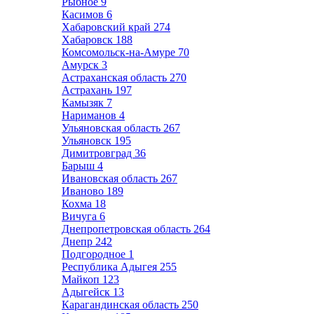
Рыбное
9
Касимов
6
Хабаровский край
274
Хабаровск
188
Комсомольск-на-Амуре
70
Амурск
3
Астраханская область
270
Астрахань
197
Камызяк
7
Нариманов
4
Ульяновская область
267
Ульяновск
195
Димитровград
36
Барыш
4
Ивановская область
267
Иваново
189
Кохма
18
Вичуга
6
Днепропетровская область
264
Днепр
242
Подгородное
1
Республика Адыгея
255
Майкоп
123
Адыгейск
13
Карагандинская область
250