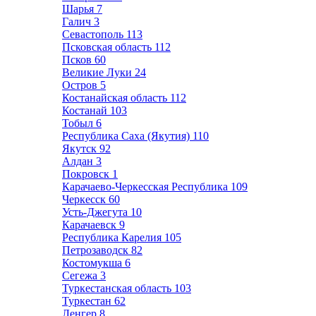
Шарья
7
Галич
3
Севастополь
113
Псковская область
112
Псков
60
Великие Луки
24
Остров
5
Костанайская область
112
Костанай
103
Тобыл
6
Республика Саха (Якутия)
110
Якутск
92
Алдан
3
Покровск
1
Карачаево-Черкесская Республика
109
Черкесск
60
Усть-Джегута
10
Карачаевск
9
Республика Карелия
105
Петрозаводск
82
Костомукша
6
Сегежа
3
Туркестанская область
103
Туркестан
62
Ленгер
8