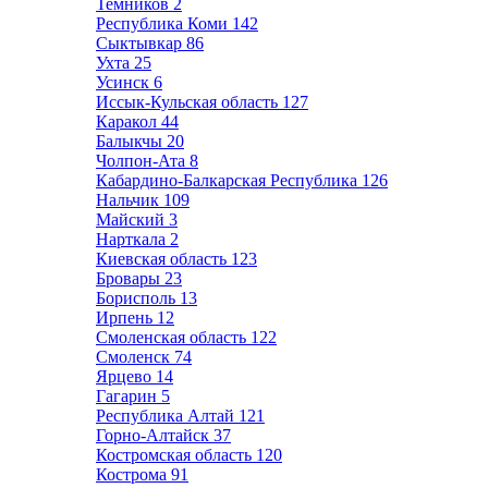
Темников
2
Республика Коми
142
Сыктывкар
86
Ухта
25
Усинск
6
Иссык-Кульская область
127
Каракол
44
Балыкчы
20
Чолпон-Ата
8
Кабардино-Балкарская Республика
126
Нальчик
109
Майский
3
Нарткала
2
Киевская область
123
Бровары
23
Борисполь
13
Ирпень
12
Смоленская область
122
Смоленск
74
Ярцево
14
Гагарин
5
Республика Алтай
121
Горно-Алтайск
37
Костромская область
120
Кострома
91