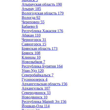
Атырауская область
190
Атырау
185
Вологодская область
179
Вологда
92
Череповец
55
Бабаево
6
Республика Хакасия
176
Абакан
110
Черногорск
31
Саяногорск
15
Брянская область
173
Брянск
108
Клинцы
10
Новозыбков
7
Республика Бурятия
164
Улан-Удэ
120
Северобайкальск
7
Гусиноозерск
4
Архангельская область
156
Архангельск
107
Северодвинск
33
Новодвинск
10
Республика Марий Эл
156
Йошкар-Ола
114