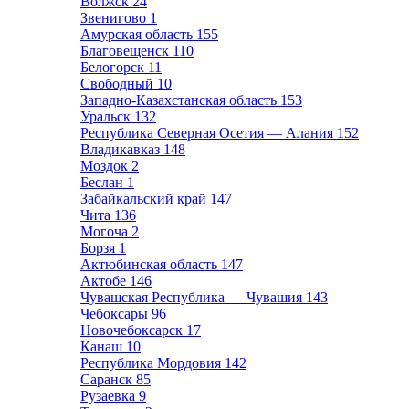
Волжск
24
Звенигово
1
Амурская область
155
Благовещенск
110
Белогорск
11
Свободный
10
Западно-Казахстанская область
153
Уральск
132
Республика Северная Осетия — Алания
152
Владикавказ
148
Моздок
2
Беслан
1
Забайкальский край
147
Чита
136
Могоча
2
Борзя
1
Актюбинская область
147
Актобе
146
Чувашская Республика — Чувашия
143
Чебоксары
96
Новочебоксарск
17
Канаш
10
Республика Мордовия
142
Саранск
85
Рузаевка
9