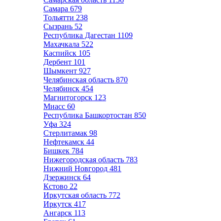
Самара
679
Тольятти
238
Сызрань
52
Республика Дагестан
1109
Махачкала
522
Каспийск
105
Дербент
101
Шымкент
927
Челябинская область
870
Челябинск
454
Магнитогорск
123
Миасс
60
Республика Башкортостан
850
Уфа
324
Стерлитамак
98
Нефтекамск
44
Бишкек
784
Нижегородская область
783
Нижний Новгород
481
Дзержинск
64
Кстово
22
Иркутская область
772
Иркутск
417
Ангарск
113