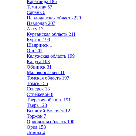
Караганда
185
Темиртау
57
Сарань
6
Павлодарская область
229
Павлодар
207
Аксу
17
Курганская область
211
Курган
199
Шадринск
1
Ош
202
Калужская область
199
Калуга
103
Обнинск
31
Малоярославец
11
Томская область
197
Томск
155
Северск
13
Стрежевой
8
Тверская область
191
Тверь
123
Вышний Волочёк
12
Торжок
7
Орловская область
190
Орел
158
Ливны
4