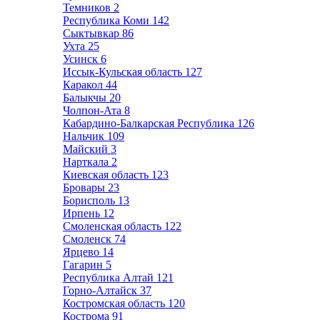
Темников
2
Республика Коми
142
Сыктывкар
86
Ухта
25
Усинск
6
Иссык-Кульская область
127
Каракол
44
Балыкчы
20
Чолпон-Ата
8
Кабардино-Балкарская Республика
126
Нальчик
109
Майский
3
Нарткала
2
Киевская область
123
Бровары
23
Борисполь
13
Ирпень
12
Смоленская область
122
Смоленск
74
Ярцево
14
Гагарин
5
Республика Алтай
121
Горно-Алтайск
37
Костромская область
120
Кострома
91