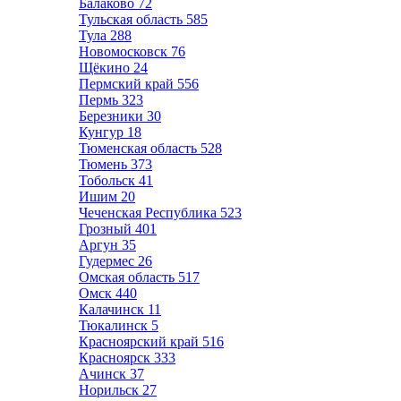
Балаково
72
Тульская область
585
Тула
288
Новомосковск
76
Щёкино
24
Пермский край
556
Пермь
323
Березники
30
Кунгур
18
Тюменская область
528
Тюмень
373
Тобольск
41
Ишим
20
Чеченская Республика
523
Грозный
401
Аргун
35
Гудермес
26
Омская область
517
Омск
440
Калачинск
11
Тюкалинск
5
Красноярский край
516
Красноярск
333
Ачинск
37
Норильск
27