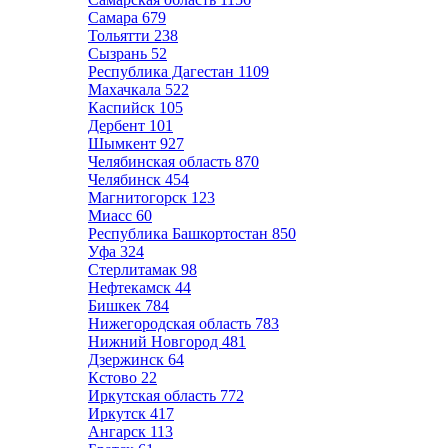
Самара
679
Тольятти
238
Сызрань
52
Республика Дагестан
1109
Махачкала
522
Каспийск
105
Дербент
101
Шымкент
927
Челябинская область
870
Челябинск
454
Магнитогорск
123
Миасс
60
Республика Башкортостан
850
Уфа
324
Стерлитамак
98
Нефтекамск
44
Бишкек
784
Нижегородская область
783
Нижний Новгород
481
Дзержинск
64
Кстово
22
Иркутская область
772
Иркутск
417
Ангарск
113