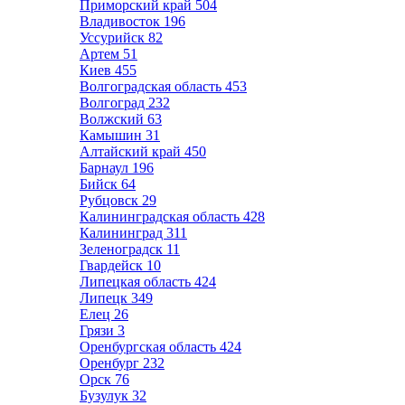
Приморский край
504
Владивосток
196
Уссурийск
82
Артем
51
Киев
455
Волгоградская область
453
Волгоград
232
Волжский
63
Камышин
31
Алтайский край
450
Барнаул
196
Бийск
64
Рубцовск
29
Калининградская область
428
Калининград
311
Зеленоградск
11
Гвардейск
10
Липецкая область
424
Липецк
349
Елец
26
Грязи
3
Оренбургская область
424
Оренбург
232
Орск
76
Бузулук
32