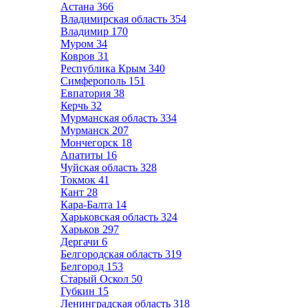
Астана
366
Владимирская область
354
Владимир
170
Муром
34
Ковров
31
Республика Крым
340
Симферополь
151
Евпатория
38
Керчь
32
Мурманская область
334
Мурманск
207
Мончегорск
18
Апатиты
16
Чуйская область
328
Токмок
41
Кант
28
Кара-Балта
14
Харьковская область
324
Харьков
297
Дергачи
6
Белгородская область
319
Белгород
153
Старый Оскол
50
Губкин
15
Ленинградская область
318