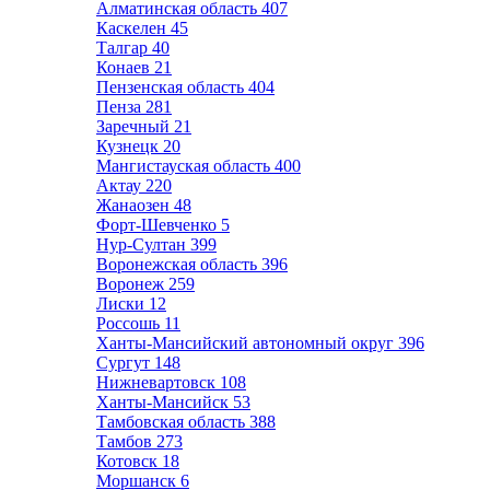
Алматинская область
407
Каскелен
45
Талгар
40
Конаев
21
Пензенская область
404
Пенза
281
Заречный
21
Кузнецк
20
Мангистауская область
400
Актау
220
Жанаозен
48
Форт-Шевченко
5
Нур-Султан
399
Воронежская область
396
Воронеж
259
Лиски
12
Россошь
11
Ханты-Мансийский автономный округ
396
Сургут
148
Нижневартовск
108
Ханты-Мансийск
53
Тамбовская область
388
Тамбов
273
Котовск
18
Моршанск
6