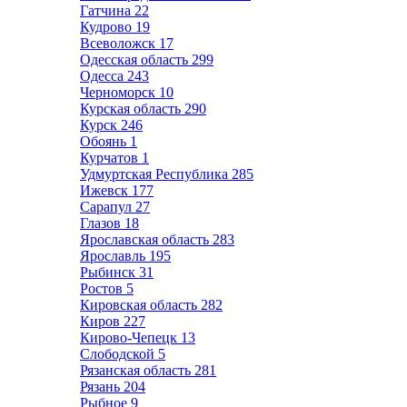
Гатчина
22
Кудрово
19
Всеволожск
17
Одесская область
299
Одесса
243
Черноморск
10
Курская область
290
Курск
246
Обоянь
1
Курчатов
1
Удмуртская Республика
285
Ижевск
177
Сарапул
27
Глазов
18
Ярославская область
283
Ярославль
195
Рыбинск
31
Ростов
5
Кировская область
282
Киров
227
Кирово-Чепецк
13
Слободской
5
Рязанская область
281
Рязань
204
Рыбное
9