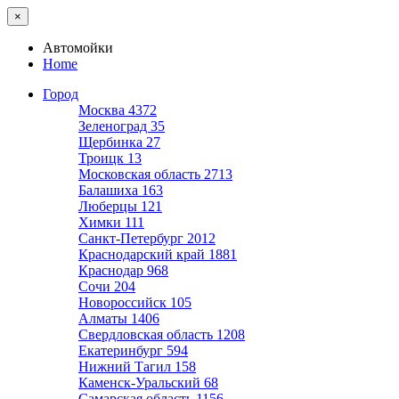
×
Автомойки
Home
Город
Москва
4372
Зеленоград
35
Щербинка
27
Троицк
13
Московская область
2713
Балашиха
163
Люберцы
121
Химки
111
Санкт-Петербург
2012
Краснодарский край
1881
Краснодар
968
Сочи
204
Новороссийск
105
Алматы
1406
Свердловская область
1208
Екатеринбург
594
Нижний Тагил
158
Каменск-Уральский
68
Самарская область
1156