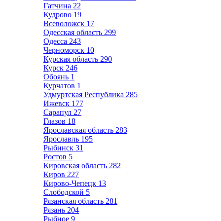
Гатчина
22
Кудрово
19
Всеволожск
17
Одесская область
299
Одесса
243
Черноморск
10
Курская область
290
Курск
246
Обоянь
1
Курчатов
1
Удмуртская Республика
285
Ижевск
177
Сарапул
27
Глазов
18
Ярославская область
283
Ярославль
195
Рыбинск
31
Ростов
5
Кировская область
282
Киров
227
Кирово-Чепецк
13
Слободской
5
Рязанская область
281
Рязань
204
Рыбное
9