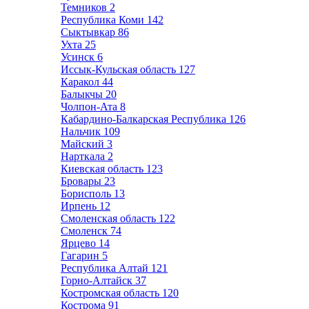
Темников
2
Республика Коми
142
Сыктывкар
86
Ухта
25
Усинск
6
Иссык-Кульская область
127
Каракол
44
Балыкчы
20
Чолпон-Ата
8
Кабардино-Балкарская Республика
126
Нальчик
109
Майский
3
Нарткала
2
Киевская область
123
Бровары
23
Борисполь
13
Ирпень
12
Смоленская область
122
Смоленск
74
Ярцево
14
Гагарин
5
Республика Алтай
121
Горно-Алтайск
37
Костромская область
120
Кострома
91