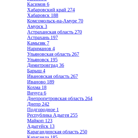
Касимов
6
Хабаровский край
274
Хабаровск
188
Комсомольск-на-Амуре
70
Амурск
3
Астраханская область
270
Астрахань
197
Камызяк
7
Нариманов
4
Ульяновская область
267
Ульяновск
195
Димитровград
36
Барыш
4
Ивановская область
267
Иваново
189
Кохма
18
Вичуга
6
Днепропетровская область
264
Днепр
242
Подгородное
1
Республика Адыгея
255
Майкоп
123
Адыгейск
13
Карагандинская область
250
Караганда
185