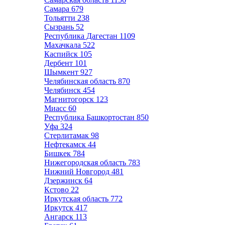
Самара
679
Тольятти
238
Сызрань
52
Республика Дагестан
1109
Махачкала
522
Каспийск
105
Дербент
101
Шымкент
927
Челябинская область
870
Челябинск
454
Магнитогорск
123
Миасс
60
Республика Башкортостан
850
Уфа
324
Стерлитамак
98
Нефтекамск
44
Бишкек
784
Нижегородская область
783
Нижний Новгород
481
Дзержинск
64
Кстово
22
Иркутская область
772
Иркутск
417
Ангарск
113