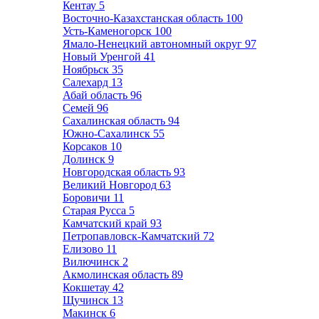
Кентау
5
Восточно-Казахстанская область
100
Усть-Каменогорск
100
Ямало-Ненецкий автономный округ
97
Новый Уренгой
41
Ноябрьск
35
Салехард
13
Абай область
96
Семей
96
Сахалинская область
94
Южно-Сахалинск
55
Корсаков
10
Долинск
9
Новгородская область
93
Великий Новгород
63
Боровичи
11
Старая Русса
5
Камчатский край
93
Петропавловск-Камчатский
72
Елизово
11
Вилючинск
2
Акмолинская область
89
Кокшетау
42
Щучинск
13
Макинск
6