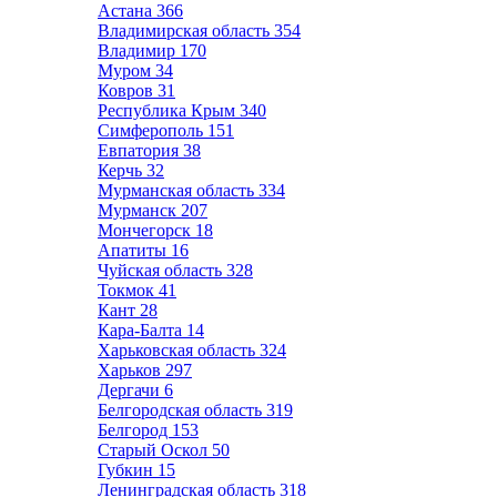
Астана
366
Владимирская область
354
Владимир
170
Муром
34
Ковров
31
Республика Крым
340
Симферополь
151
Евпатория
38
Керчь
32
Мурманская область
334
Мурманск
207
Мончегорск
18
Апатиты
16
Чуйская область
328
Токмок
41
Кант
28
Кара-Балта
14
Харьковская область
324
Харьков
297
Дергачи
6
Белгородская область
319
Белгород
153
Старый Оскол
50
Губкин
15
Ленинградская область
318