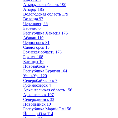
Атырауская область
190
Атырау
185
Вологодская область
179
Вологда
92
Череповец
55
Бабаево
6
Республика Хакасия
176
Абакан
110
Черногорск
31
Саяногорск
15
Брянская область
173
Брянск
108
Клинцы
10
Новозыбков
7
Республика Бурятия
164
Улан-Удэ
120
Северобайкальск
7
Гусиноозерск
4
Архангельская область
156
Архангельск
107
Северодвинск
33
Новодвинск
10
Республика Марий Эл
156
Йошкар-Ола
114