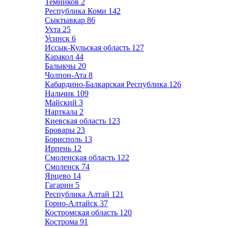
Темников
2
Республика Коми
142
Сыктывкар
86
Ухта
25
Усинск
6
Иссык-Кульская область
127
Каракол
44
Балыкчы
20
Чолпон-Ата
8
Кабардино-Балкарская Республика
126
Нальчик
109
Майский
3
Нарткала
2
Киевская область
123
Бровары
23
Борисполь
13
Ирпень
12
Смоленская область
122
Смоленск
74
Ярцево
14
Гагарин
5
Республика Алтай
121
Горно-Алтайск
37
Костромская область
120
Кострома
91