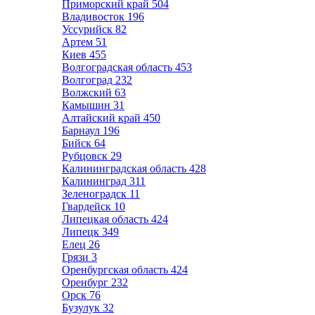
Приморский край
504
Владивосток
196
Уссурийск
82
Артем
51
Киев
455
Волгоградская область
453
Волгоград
232
Волжский
63
Камышин
31
Алтайский край
450
Барнаул
196
Бийск
64
Рубцовск
29
Калининградская область
428
Калининград
311
Зеленоградск
11
Гвардейск
10
Липецкая область
424
Липецк
349
Елец
26
Грязи
3
Оренбургская область
424
Оренбург
232
Орск
76
Бузулук
32