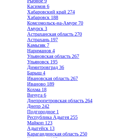
Рыбное
9
Касимов
6
Хабаровский край
274
Хабаровск
188
Комсомольск-на-Амуре
70
Амурск
3
Астраханская область
270
Астрахань
197
Камызяк
7
Нариманов
4
Ульяновская область
267
Ульяновск
195
Димитровград
36
Барыш
4
Ивановская область
267
Иваново
189
Кохма
18
Вичуга
6
Днепропетровская область
264
Днепр
242
Подгородное
1
Республика Адыгея
255
Майкоп
123
Адыгейск
13
Карагандинская область
250