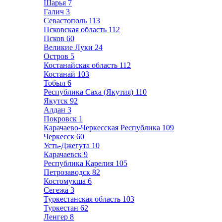
Шарья
7
Галич
3
Севастополь
113
Псковская область
112
Псков
60
Великие Луки
24
Остров
5
Костанайская область
112
Костанай
103
Тобыл
6
Республика Саха (Якутия)
110
Якутск
92
Алдан
3
Покровск
1
Карачаево-Черкесская Республика
109
Черкесск
60
Усть-Джегута
10
Карачаевск
9
Республика Карелия
105
Петрозаводск
82
Костомукша
6
Сегежа
3
Туркестанская область
103
Туркестан
62
Ленгер
8