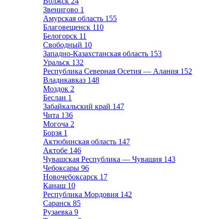
Волжск
24
Звенигово
1
Амурская область
155
Благовещенск
110
Белогорск
11
Свободный
10
Западно-Казахстанская область
153
Уральск
132
Республика Северная Осетия — Алания
152
Владикавказ
148
Моздок
2
Беслан
1
Забайкальский край
147
Чита
136
Могоча
2
Борзя
1
Актюбинская область
147
Актобе
146
Чувашская Республика — Чувашия
143
Чебоксары
96
Новочебоксарск
17
Канаш
10
Республика Мордовия
142
Саранск
85
Рузаевка
9