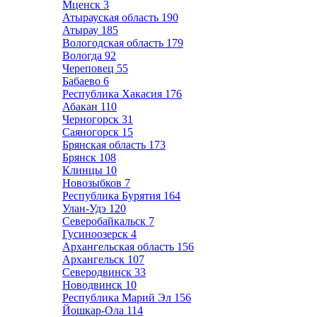
Мценск
3
Атырауская область
190
Атырау
185
Вологодская область
179
Вологда
92
Череповец
55
Бабаево
6
Республика Хакасия
176
Абакан
110
Черногорск
31
Саяногорск
15
Брянская область
173
Брянск
108
Клинцы
10
Новозыбков
7
Республика Бурятия
164
Улан-Удэ
120
Северобайкальск
7
Гусиноозерск
4
Архангельская область
156
Архангельск
107
Северодвинск
33
Новодвинск
10
Республика Марий Эл
156
Йошкар-Ола
114