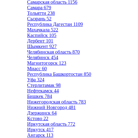
Самарская область
1156
Самара
679
Тольятти
238
Сызрань
52
Республика Дагестан
1109
Махачкала
522
Каспийск
105
Дербент
101
Шымкент
927
Челябинская область
870
Челябинск
454
Магнитогорск
123
Миасс
60
Республика Башкортостан
850
Уфа
324
Стерлитамак
98
Нефтекамск
44
Бишкек
784
Нижегородская область
783
Нижний Новгород
481
Дзержинск
64
Кстово
22
Иркутская область
772
Иркутск
417
Ангарск
113