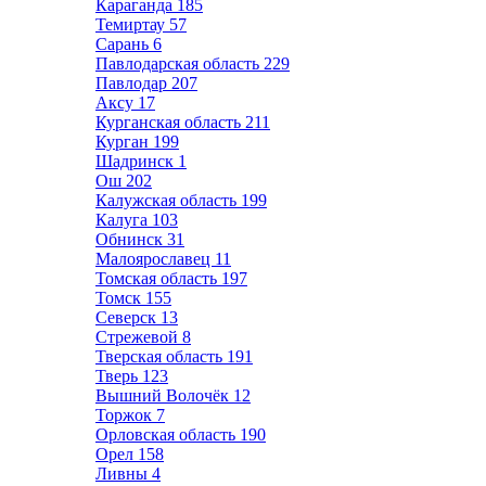
Караганда
185
Темиртау
57
Сарань
6
Павлодарская область
229
Павлодар
207
Аксу
17
Курганская область
211
Курган
199
Шадринск
1
Ош
202
Калужская область
199
Калуга
103
Обнинск
31
Малоярославец
11
Томская область
197
Томск
155
Северск
13
Стрежевой
8
Тверская область
191
Тверь
123
Вышний Волочёк
12
Торжок
7
Орловская область
190
Орел
158
Ливны
4