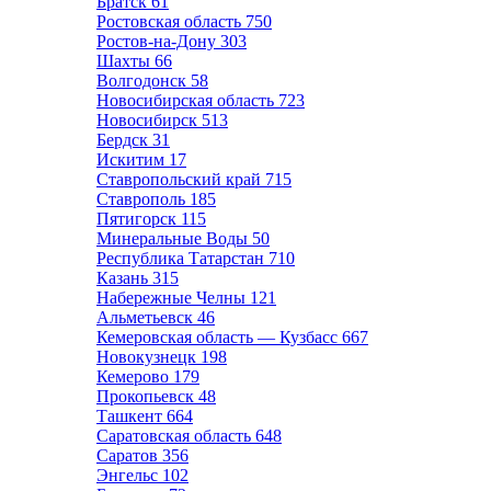
Братск
61
Ростовская область
750
Ростов-на-Дону
303
Шахты
66
Волгодонск
58
Новосибирская область
723
Новосибирск
513
Бердск
31
Искитим
17
Ставропольский край
715
Ставрополь
185
Пятигорск
115
Минеральные Воды
50
Республика Татарстан
710
Казань
315
Набережные Челны
121
Альметьевск
46
Кемеровская область — Кузбасс
667
Новокузнецк
198
Кемерово
179
Прокопьевск
48
Ташкент
664
Саратовская область
648
Саратов
356
Энгельс
102