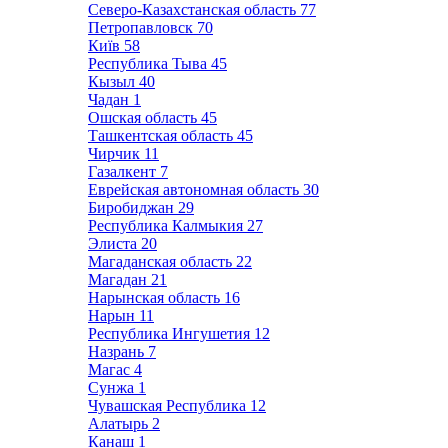
Северо-Казахстанская область
77
Петропавловск
70
Київ
58
Республика Тыва
45
Кызыл
40
Чадан
1
Ошская область
45
Ташкентская область
45
Чирчик
11
Газалкент
7
Еврейская автономная область
30
Биробиджан
29
Республика Калмыкия
27
Элиста
20
Магаданская область
22
Магадан
21
Нарынская область
16
Нарын
11
Республика Ингушетия
12
Назрань
7
Магас
4
Сунжа
1
Чувашская Республика
12
Алатырь
2
Канаш
1