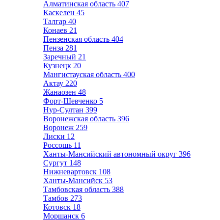
Алматинская область
407
Каскелен
45
Талгар
40
Конаев
21
Пензенская область
404
Пенза
281
Заречный
21
Кузнецк
20
Мангистауская область
400
Актау
220
Жанаозен
48
Форт-Шевченко
5
Нур-Султан
399
Воронежская область
396
Воронеж
259
Лиски
12
Россошь
11
Ханты-Мансийский автономный округ
396
Сургут
148
Нижневартовск
108
Ханты-Мансийск
53
Тамбовская область
388
Тамбов
273
Котовск
18
Моршанск
6