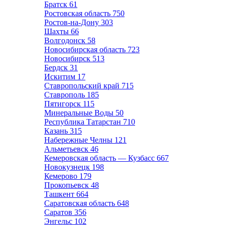
Братск
61
Ростовская область
750
Ростов-на-Дону
303
Шахты
66
Волгодонск
58
Новосибирская область
723
Новосибирск
513
Бердск
31
Искитим
17
Ставропольский край
715
Ставрополь
185
Пятигорск
115
Минеральные Воды
50
Республика Татарстан
710
Казань
315
Набережные Челны
121
Альметьевск
46
Кемеровская область — Кузбасс
667
Новокузнецк
198
Кемерово
179
Прокопьевск
48
Ташкент
664
Саратовская область
648
Саратов
356
Энгельс
102