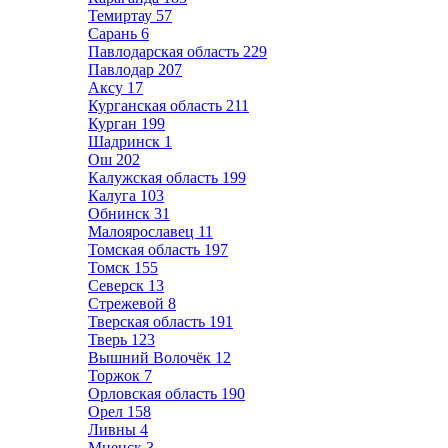
Темиртау
57
Сарань
6
Павлодарская область
229
Павлодар
207
Аксу
17
Курганская область
211
Курган
199
Шадринск
1
Ош
202
Калужская область
199
Калуга
103
Обнинск
31
Малоярославец
11
Томская область
197
Томск
155
Северск
13
Стрежевой
8
Тверская область
191
Тверь
123
Вышний Волочёк
12
Торжок
7
Орловская область
190
Орел
158
Ливны
4
Мценск
3