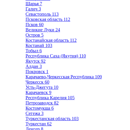
Шарья
7
Галич
3
Севастополь
113
Псковская область
112
Псков
60
Великие Луки
24
Остров
5
Костанайская область
112
Костанай
103
Тобыл
6
Республика Саха (Якутия)
110
Якутск
92
Алдан
3
Покровск
1
Карачаево-Черкесская Республика
109
Черкесск
60
Усть-Джегута
10
Карачаевск
9
Республика Карелия
105
Петрозаводск
82
Костомукша
6
Сегежа
3
Туркестанская область
103
Туркестан
62
Ленгер
8