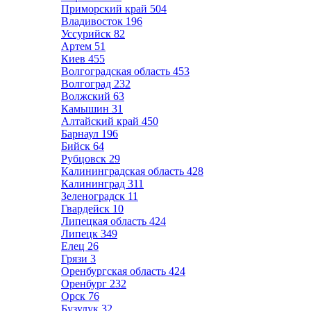
Приморский край
504
Владивосток
196
Уссурийск
82
Артем
51
Киев
455
Волгоградская область
453
Волгоград
232
Волжский
63
Камышин
31
Алтайский край
450
Барнаул
196
Бийск
64
Рубцовск
29
Калининградская область
428
Калининград
311
Зеленоградск
11
Гвардейск
10
Липецкая область
424
Липецк
349
Елец
26
Грязи
3
Оренбургская область
424
Оренбург
232
Орск
76
Бузулук
32