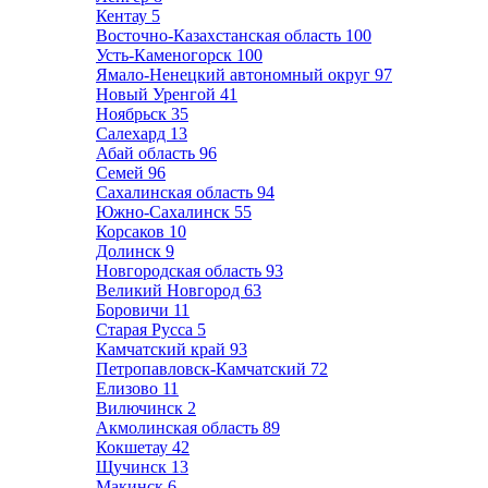
Кентау
5
Восточно-Казахстанская область
100
Усть-Каменогорск
100
Ямало-Ненецкий автономный округ
97
Новый Уренгой
41
Ноябрьск
35
Салехард
13
Абай область
96
Семей
96
Сахалинская область
94
Южно-Сахалинск
55
Корсаков
10
Долинск
9
Новгородская область
93
Великий Новгород
63
Боровичи
11
Старая Русса
5
Камчатский край
93
Петропавловск-Камчатский
72
Елизово
11
Вилючинск
2
Акмолинская область
89
Кокшетау
42
Щучинск
13
Макинск
6