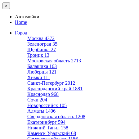
×
Автомойки
Home
Город
Москва
4372
Зеленоград
35
Щербинка
27
Троицк
13
Московская область
2713
Балашиха
163
Люберцы
121
Химки
111
Санкт-Петербург
2012
Краснодарский край
1881
Краснодар
968
Сочи
204
Новороссийск
105
Алматы
1406
Свердловская область
1208
Екатеринбург
594
Нижний Тагил
158
Каменск-Уральский
68
Самарская область
1156