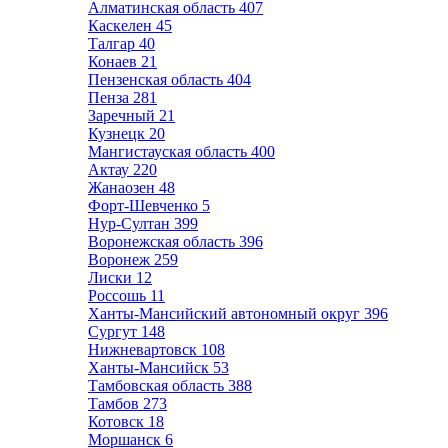
Алматинская область
407
Каскелен
45
Талгар
40
Конаев
21
Пензенская область
404
Пенза
281
Заречный
21
Кузнецк
20
Мангистауская область
400
Актау
220
Жанаозен
48
Форт-Шевченко
5
Нур-Султан
399
Воронежская область
396
Воронеж
259
Лиски
12
Россошь
11
Ханты-Мансийский автономный округ
396
Сургут
148
Нижневартовск
108
Ханты-Мансийск
53
Тамбовская область
388
Тамбов
273
Котовск
18
Моршанск
6