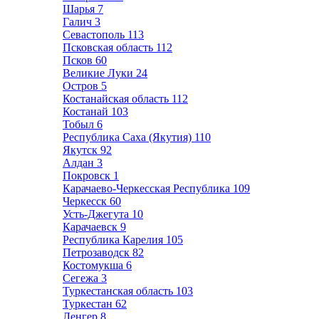
Шарья
7
Галич
3
Севастополь
113
Псковская область
112
Псков
60
Великие Луки
24
Остров
5
Костанайская область
112
Костанай
103
Тобыл
6
Республика Саха (Якутия)
110
Якутск
92
Алдан
3
Покровск
1
Карачаево-Черкесская Республика
109
Черкесск
60
Усть-Джегута
10
Карачаевск
9
Республика Карелия
105
Петрозаводск
82
Костомукша
6
Сегежа
3
Туркестанская область
103
Туркестан
62
Ленгер
8