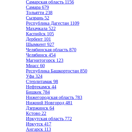
Самарская область
1156
Самара
679
Тольятти
238
Сызрань
52
Республика Дагестан
1109
Махачкала
522
Каспийск
105
Дербент
101
Шымкент
927
Челябинская область
870
Челябинск
454
Магнитогорск
123
Миасс
60
Республика Башкортостан
850
Уфа
324
Стерлитамак
98
Нефтекамск
44
Бишкек
784
Нижегородская область
783
Нижний Новгород
481
Дзержинск
64
Кстово
22
Иркутская область
772
Иркутск
417
Ангарск
113