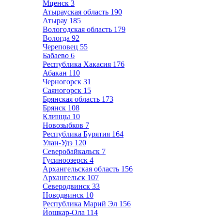
Мценск
3
Атырауская область
190
Атырау
185
Вологодская область
179
Вологда
92
Череповец
55
Бабаево
6
Республика Хакасия
176
Абакан
110
Черногорск
31
Саяногорск
15
Брянская область
173
Брянск
108
Клинцы
10
Новозыбков
7
Республика Бурятия
164
Улан-Удэ
120
Северобайкальск
7
Гусиноозерск
4
Архангельская область
156
Архангельск
107
Северодвинск
33
Новодвинск
10
Республика Марий Эл
156
Йошкар-Ола
114