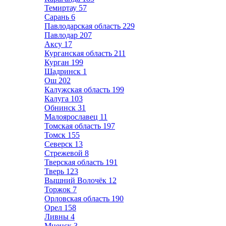
Темиртау
57
Сарань
6
Павлодарская область
229
Павлодар
207
Аксу
17
Курганская область
211
Курган
199
Шадринск
1
Ош
202
Калужская область
199
Калуга
103
Обнинск
31
Малоярославец
11
Томская область
197
Томск
155
Северск
13
Стрежевой
8
Тверская область
191
Тверь
123
Вышний Волочёк
12
Торжок
7
Орловская область
190
Орел
158
Ливны
4
Мценск
3