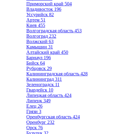
Приморский край
504
Владивосток
196
Уссурийск
82
Артем
51
Киев
455
Волгоградская область
453
Волгоград
232
Волжский
63
Камышин
31
Алтайский край
450
Барнаул
196
Бийск
64
Рубцовск
29
Калининградская область
428
Калининград
311
Зеленоградск
11
Гвардейск
10
Липецкая область
424
Липецк
349
Елец
26
Грязи
3
Оренбургская область
424
Оренбург
232
Орск
76
Бузулук
32