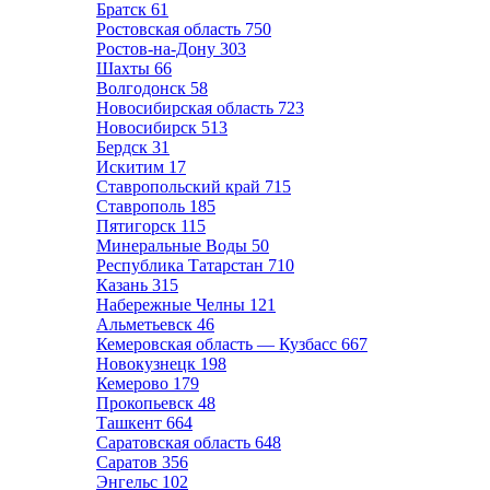
Братск
61
Ростовская область
750
Ростов-на-Дону
303
Шахты
66
Волгодонск
58
Новосибирская область
723
Новосибирск
513
Бердск
31
Искитим
17
Ставропольский край
715
Ставрополь
185
Пятигорск
115
Минеральные Воды
50
Республика Татарстан
710
Казань
315
Набережные Челны
121
Альметьевск
46
Кемеровская область — Кузбасс
667
Новокузнецк
198
Кемерово
179
Прокопьевск
48
Ташкент
664
Саратовская область
648
Саратов
356
Энгельс
102