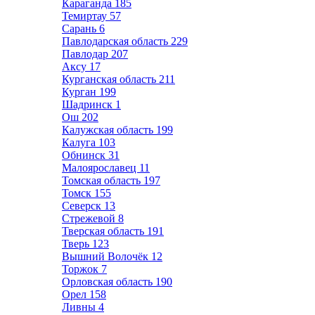
Караганда
185
Темиртау
57
Сарань
6
Павлодарская область
229
Павлодар
207
Аксу
17
Курганская область
211
Курган
199
Шадринск
1
Ош
202
Калужская область
199
Калуга
103
Обнинск
31
Малоярославец
11
Томская область
197
Томск
155
Северск
13
Стрежевой
8
Тверская область
191
Тверь
123
Вышний Волочёк
12
Торжок
7
Орловская область
190
Орел
158
Ливны
4