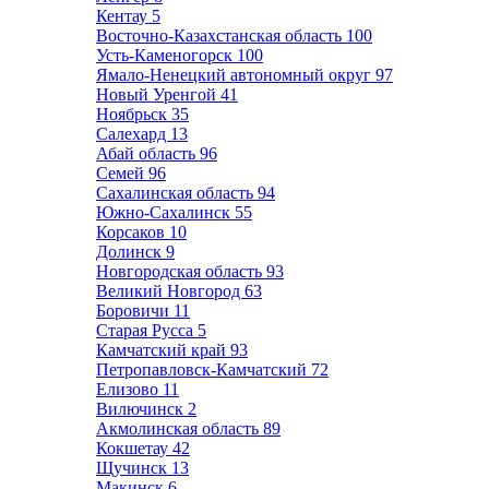
Кентау
5
Восточно-Казахстанская область
100
Усть-Каменогорск
100
Ямало-Ненецкий автономный округ
97
Новый Уренгой
41
Ноябрьск
35
Салехард
13
Абай область
96
Семей
96
Сахалинская область
94
Южно-Сахалинск
55
Корсаков
10
Долинск
9
Новгородская область
93
Великий Новгород
63
Боровичи
11
Старая Русса
5
Камчатский край
93
Петропавловск-Камчатский
72
Елизово
11
Вилючинск
2
Акмолинская область
89
Кокшетау
42
Щучинск
13
Макинск
6