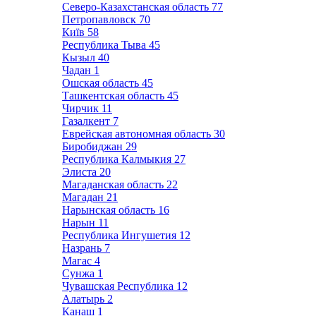
Северо-Казахстанская область
77
Петропавловск
70
Київ
58
Республика Тыва
45
Кызыл
40
Чадан
1
Ошская область
45
Ташкентская область
45
Чирчик
11
Газалкент
7
Еврейская автономная область
30
Биробиджан
29
Республика Калмыкия
27
Элиста
20
Магаданская область
22
Магадан
21
Нарынская область
16
Нарын
11
Республика Ингушетия
12
Назрань
7
Магас
4
Сунжа
1
Чувашская Республика
12
Алатырь
2
Канаш
1