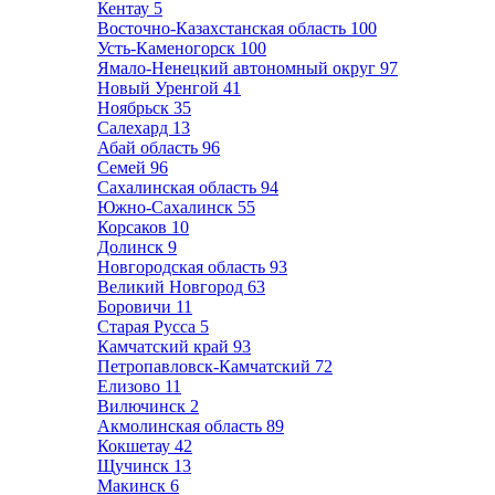
Кентау
5
Восточно-Казахстанская область
100
Усть-Каменогорск
100
Ямало-Ненецкий автономный округ
97
Новый Уренгой
41
Ноябрьск
35
Салехард
13
Абай область
96
Семей
96
Сахалинская область
94
Южно-Сахалинск
55
Корсаков
10
Долинск
9
Новгородская область
93
Великий Новгород
63
Боровичи
11
Старая Русса
5
Камчатский край
93
Петропавловск-Камчатский
72
Елизово
11
Вилючинск
2
Акмолинская область
89
Кокшетау
42
Щучинск
13
Макинск
6