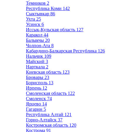
Темников
2
Республика Коми
142
Сыктывкар
86
Ухта
25
Усинск
6
Иссык-Кульская область
127
Каракол
44
Балыкчы
20
Чолпон-Ата
8
Кабардино-Балкарская Республика
126
Нальчик
109
Майский
3
Нарткала
2
Киевская область
123
Бровары
23
Борисполь
13
Ирпень
12
Смоленская область
122
Смоленск
74
Ярцево
14
Гагарин
5
Республика Алтай
121
Горно-Алтайск
37
Костромская область
120
Кострома
91