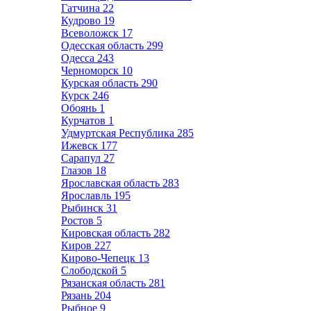
Гатчина
22
Кудрово
19
Всеволожск
17
Одесская область
299
Одесса
243
Черноморск
10
Курская область
290
Курск
246
Обоянь
1
Курчатов
1
Удмуртская Республика
285
Ижевск
177
Сарапул
27
Глазов
18
Ярославская область
283
Ярославль
195
Рыбинск
31
Ростов
5
Кировская область
282
Киров
227
Кирово-Чепецк
13
Слободской
5
Рязанская область
281
Рязань
204
Рыбное
9