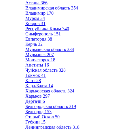
Астана
366
Владимирская область
354
Владимир
170
Муром
34
Ковров
31
Республика Крым
340
Симферополь
151
Евпатория
38
Керчь
32
Мурманская область
334
Мурманск
207
Мончегорск
18
Апатиты
16
Чуйская область
328
Токмок
41
Кант
28
Кара-Балта
14
Харьковская область
324
Харьков
297
Дергачи
6
Белгородская область
319
Белгород
153
Старый Оскол
50
Губкин
15
Ленинградская область
318