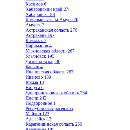
Касимов
6
Хабаровский край
274
Хабаровск
188
Комсомольск-на-Амуре
70
Амурск
3
Астраханская область
270
Астрахань
197
Камызяк
7
Нариманов
4
Ульяновская область
267
Ульяновск
195
Димитровград
36
Барыш
4
Ивановская область
267
Иваново
189
Кохма
18
Вичуга
6
Днепропетровская область
264
Днепр
242
Подгородное
1
Республика Адыгея
255
Майкоп
123
Адыгейск
13
Карагандинская область
250
Караганда
185