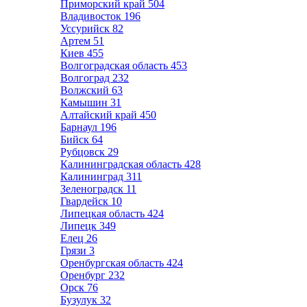
Приморский край
504
Владивосток
196
Уссурийск
82
Артем
51
Киев
455
Волгоградская область
453
Волгоград
232
Волжский
63
Камышин
31
Алтайский край
450
Барнаул
196
Бийск
64
Рубцовск
29
Калининградская область
428
Калининград
311
Зеленоградск
11
Гвардейск
10
Липецкая область
424
Липецк
349
Елец
26
Грязи
3
Оренбургская область
424
Оренбург
232
Орск
76
Бузулук
32