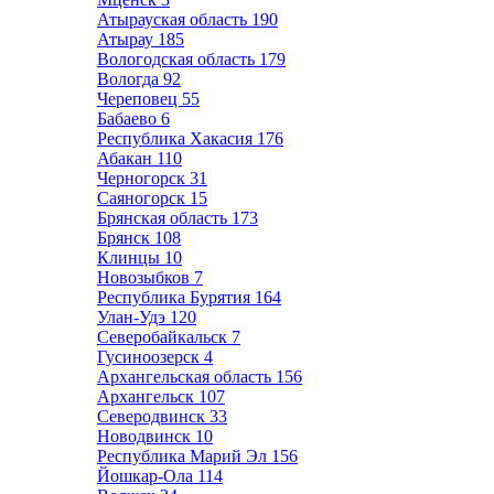
Атырауская область
190
Атырау
185
Вологодская область
179
Вологда
92
Череповец
55
Бабаево
6
Республика Хакасия
176
Абакан
110
Черногорск
31
Саяногорск
15
Брянская область
173
Брянск
108
Клинцы
10
Новозыбков
7
Республика Бурятия
164
Улан-Удэ
120
Северобайкальск
7
Гусиноозерск
4
Архангельская область
156
Архангельск
107
Северодвинск
33
Новодвинск
10
Республика Марий Эл
156
Йошкар-Ола
114