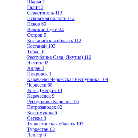
Шарья
7
Галич
3
Севастополь
113
Псковская область
112
Псков
60
Великие Луки
24
Остров
5
Костанайская область
112
Костанай
103
Тобыл
6
Республика Саха (Якутия)
110
Якутск
92
Алдан
3
Покровск
1
Карачаево-Черкесская Республика
109
Черкесск
60
Усть-Джегута
10
Карачаевск
9
Республика Карелия
105
Петрозаводск
82
Костомукша
6
Сегежа
3
Туркестанская область
103
Туркестан
62
Ленгер
8