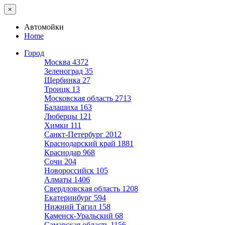
×
Автомойки
Home
Город
Москва
4372
Зеленоград
35
Щербинка
27
Троицк
13
Московская область
2713
Балашиха
163
Люберцы
121
Химки
111
Санкт-Петербург
2012
Краснодарский край
1881
Краснодар
968
Сочи
204
Новороссийск
105
Алматы
1406
Свердловская область
1208
Екатеринбург
594
Нижний Тагил
158
Каменск-Уральский
68
Самарская область
1156