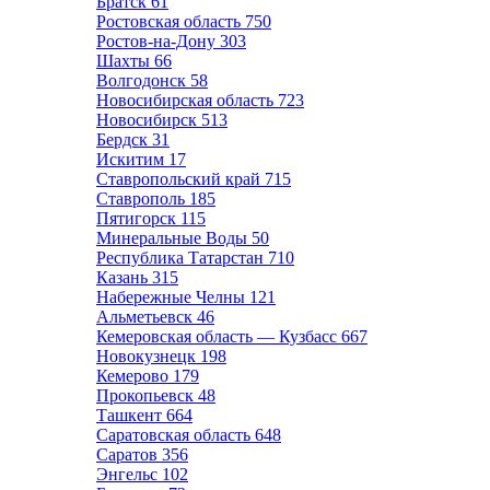
Братск
61
Ростовская область
750
Ростов-на-Дону
303
Шахты
66
Волгодонск
58
Новосибирская область
723
Новосибирск
513
Бердск
31
Искитим
17
Ставропольский край
715
Ставрополь
185
Пятигорск
115
Минеральные Воды
50
Республика Татарстан
710
Казань
315
Набережные Челны
121
Альметьевск
46
Кемеровская область — Кузбасс
667
Новокузнецк
198
Кемерово
179
Прокопьевск
48
Ташкент
664
Саратовская область
648
Саратов
356
Энгельс
102