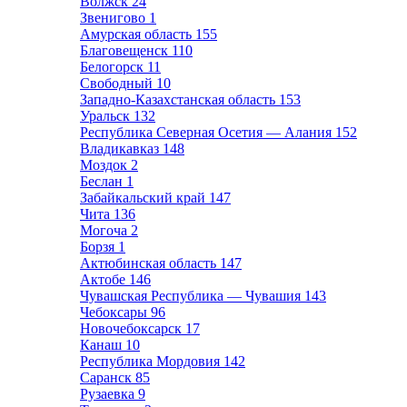
Волжск
24
Звенигово
1
Амурская область
155
Благовещенск
110
Белогорск
11
Свободный
10
Западно-Казахстанская область
153
Уральск
132
Республика Северная Осетия — Алания
152
Владикавказ
148
Моздок
2
Беслан
1
Забайкальский край
147
Чита
136
Могоча
2
Борзя
1
Актюбинская область
147
Актобе
146
Чувашская Республика — Чувашия
143
Чебоксары
96
Новочебоксарск
17
Канаш
10
Республика Мордовия
142
Саранск
85
Рузаевка
9