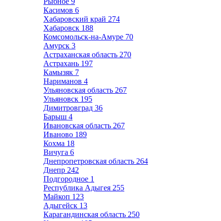
Рыбное
9
Касимов
6
Хабаровский край
274
Хабаровск
188
Комсомольск-на-Амуре
70
Амурск
3
Астраханская область
270
Астрахань
197
Камызяк
7
Нариманов
4
Ульяновская область
267
Ульяновск
195
Димитровград
36
Барыш
4
Ивановская область
267
Иваново
189
Кохма
18
Вичуга
6
Днепропетровская область
264
Днепр
242
Подгородное
1
Республика Адыгея
255
Майкоп
123
Адыгейск
13
Карагандинская область
250