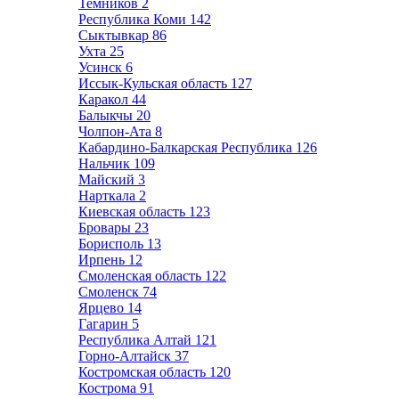
Темников
2
Республика Коми
142
Сыктывкар
86
Ухта
25
Усинск
6
Иссык-Кульская область
127
Каракол
44
Балыкчы
20
Чолпон-Ата
8
Кабардино-Балкарская Республика
126
Нальчик
109
Майский
3
Нарткала
2
Киевская область
123
Бровары
23
Борисполь
13
Ирпень
12
Смоленская область
122
Смоленск
74
Ярцево
14
Гагарин
5
Республика Алтай
121
Горно-Алтайск
37
Костромская область
120
Кострома
91