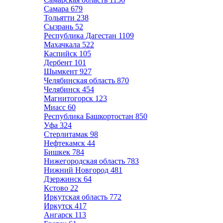
Самара
679
Тольятти
238
Сызрань
52
Республика Дагестан
1109
Махачкала
522
Каспийск
105
Дербент
101
Шымкент
927
Челябинская область
870
Челябинск
454
Магнитогорск
123
Миасс
60
Республика Башкортостан
850
Уфа
324
Стерлитамак
98
Нефтекамск
44
Бишкек
784
Нижегородская область
783
Нижний Новгород
481
Дзержинск
64
Кстово
22
Иркутская область
772
Иркутск
417
Ангарск
113