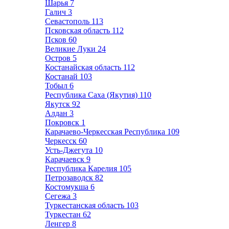
Шарья
7
Галич
3
Севастополь
113
Псковская область
112
Псков
60
Великие Луки
24
Остров
5
Костанайская область
112
Костанай
103
Тобыл
6
Республика Саха (Якутия)
110
Якутск
92
Алдан
3
Покровск
1
Карачаево-Черкесская Республика
109
Черкесск
60
Усть-Джегута
10
Карачаевск
9
Республика Карелия
105
Петрозаводск
82
Костомукша
6
Сегежа
3
Туркестанская область
103
Туркестан
62
Ленгер
8