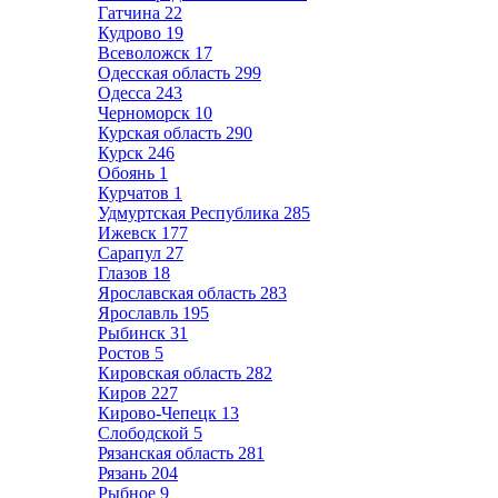
Гатчина
22
Кудрово
19
Всеволожск
17
Одесская область
299
Одесса
243
Черноморск
10
Курская область
290
Курск
246
Обоянь
1
Курчатов
1
Удмуртская Республика
285
Ижевск
177
Сарапул
27
Глазов
18
Ярославская область
283
Ярославль
195
Рыбинск
31
Ростов
5
Кировская область
282
Киров
227
Кирово-Чепецк
13
Слободской
5
Рязанская область
281
Рязань
204
Рыбное
9