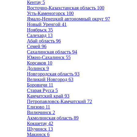
Кентау
5
Восточно-Казахстанская область
100
Усть-Каменогорск
100
Ямало-Ненецкий автономный округ
97
Новый Уренгой
41
Ноябрьск
35
Салехард
13
Абай область
96
Семей
96
Сахалинская область
94
Южно-Сахалинск
55
Корсаков
10
Долинск
9
Новгородская область
93
Великий Новгород
63
Боровичи
11
Старая Русса
5
Камчатский край
93
Петропавловск-Камчатский
72
Елизово
11
Вилючинск
2
Акмолинская область
89
Кокшетау
42
Щучинск
13
Макинск
6