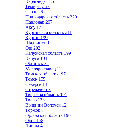
Караганда
185
Темиртау
57
Сарань
6
Павлодарская область
229
Павлодар
207
Аксу
17
Курганская область
211
Курган
199
Шадринск
1
Ош
202
Калужская область
199
Калуга
103
Обнинск
31
Малоярославец
11
Томская область
197
Томск
155
Северск
13
Стрежевой
8
Тверская область
191
Тверь
123
Вышний Волочёк
12
Торжок
7
Орловская область
190
Орел
158
Ливны
4