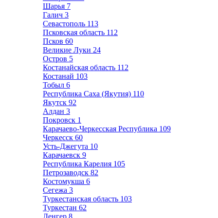
Шарья
7
Галич
3
Севастополь
113
Псковская область
112
Псков
60
Великие Луки
24
Остров
5
Костанайская область
112
Костанай
103
Тобыл
6
Республика Саха (Якутия)
110
Якутск
92
Алдан
3
Покровск
1
Карачаево-Черкесская Республика
109
Черкесск
60
Усть-Джегута
10
Карачаевск
9
Республика Карелия
105
Петрозаводск
82
Костомукша
6
Сегежа
3
Туркестанская область
103
Туркестан
62
Ленгер
8