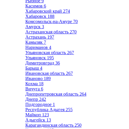
Рыбное
9
Касимов
6
Хабаровский край
274
Хабаровск
188
Комсомольск-на-Амуре
70
Амурск
3
Астраханская область
270
Астрахань
197
Камызяк
7
Нариманов
4
Ульяновская область
267
Ульяновск
195
Димитровград
36
Барыш
4
Ивановская область
267
Иваново
189
Кохма
18
Вичуга
6
Днепропетровская область
264
Днепр
242
Подгородное
1
Республика Адыгея
255
Майкоп
123
Адыгейск
13
Карагандинская область
250