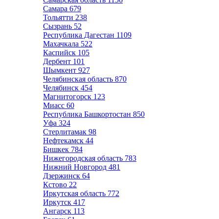
Самара
679
Тольятти
238
Сызрань
52
Республика Дагестан
1109
Махачкала
522
Каспийск
105
Дербент
101
Шымкент
927
Челябинская область
870
Челябинск
454
Магнитогорск
123
Миасс
60
Республика Башкортостан
850
Уфа
324
Стерлитамак
98
Нефтекамск
44
Бишкек
784
Нижегородская область
783
Нижний Новгород
481
Дзержинск
64
Кстово
22
Иркутская область
772
Иркутск
417
Ангарск
113