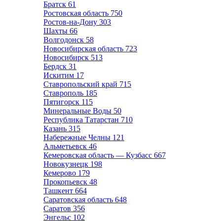
Братск
61
Ростовская область
750
Ростов-на-Дону
303
Шахты
66
Волгодонск
58
Новосибирская область
723
Новосибирск
513
Бердск
31
Искитим
17
Ставропольский край
715
Ставрополь
185
Пятигорск
115
Минеральные Воды
50
Республика Татарстан
710
Казань
315
Набережные Челны
121
Альметьевск
46
Кемеровская область — Кузбасс
667
Новокузнецк
198
Кемерово
179
Прокопьевск
48
Ташкент
664
Саратовская область
648
Саратов
356
Энгельс
102