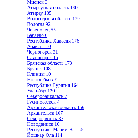
Мценск
3
Атырауская область
190
Атырау
185
Вологодская область
179
Вологда
92
Череповец
55
Бабаево
6
Республика Хакасия
176
Абакан
110
Черногорск
31
Саяногорск
15
Брянская область
173
Брянск
108
Клинцы
10
Новозыбков
7
Республика Бурятия
164
Улан-Удэ
120
Северобайкальск
7
Гусиноозерск
4
Архангельская область
156
Архангельск
107
Северодвинск
33
Новодвинск
10
Республика Марий Эл
156
Йошкар-Ола
114