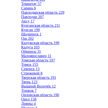
Темиртау
57
Сарань
6
Павлодарская область
229
Павлодар
207
Аксу
17
Курганская область
211
Курган
199
Шадринск
1
Ош
202
Калужская область
199
Калуга
103
Обнинск
31
Малоярославец
11
Томская область
197
Томск
155
Северск
13
Стрежевой
8
Тверская область
191
Тверь
123
Вышний Волочёк
12
Торжок
7
Орловская область
190
Орел
158
Ливны
4
Мценск
3