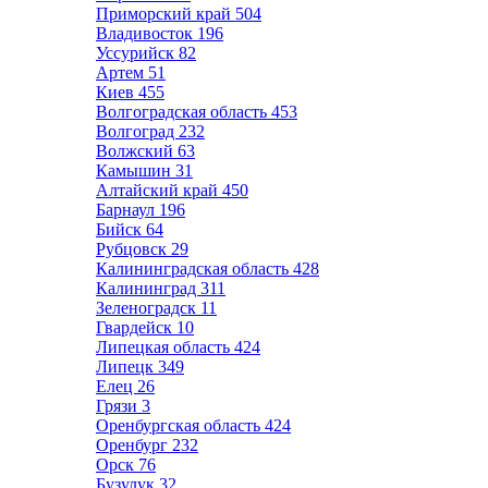
Приморский край
504
Владивосток
196
Уссурийск
82
Артем
51
Киев
455
Волгоградская область
453
Волгоград
232
Волжский
63
Камышин
31
Алтайский край
450
Барнаул
196
Бийск
64
Рубцовск
29
Калининградская область
428
Калининград
311
Зеленоградск
11
Гвардейск
10
Липецкая область
424
Липецк
349
Елец
26
Грязи
3
Оренбургская область
424
Оренбург
232
Орск
76
Бузулук
32