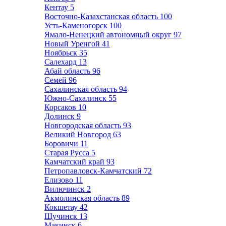
Кентау
5
Восточно-Казахстанская область
100
Усть-Каменогорск
100
Ямало-Ненецкий автономный округ
97
Новый Уренгой
41
Ноябрьск
35
Салехард
13
Абай область
96
Семей
96
Сахалинская область
94
Южно-Сахалинск
55
Корсаков
10
Долинск
9
Новгородская область
93
Великий Новгород
63
Боровичи
11
Старая Русса
5
Камчатский край
93
Петропавловск-Камчатский
72
Елизово
11
Вилючинск
2
Акмолинская область
89
Кокшетау
42
Щучинск
13
Макинск
6