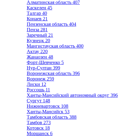
Алматинская область
407
Каскелен
45
Талгар
40
Конаев
21
Пензенская область
404
Пенза
281
Заречный
21
Кузнецк
20
Мангистауская область
400
Актау
220
Жанаозен
48
Форт-Шевченко
5
Нур-Султан
399
Воронежская область
396
Воронеж
259
Лиски
12
Россошь
11
Ханты-Мансийский автономный округ
396
Сургут
148
Нижневартовск
108
Ханты-Мансийск
53
Тамбовская область
388
Тамбов
273
Котовск
18
Моршанск
6