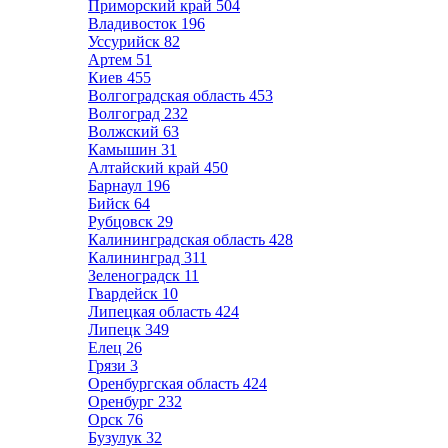
Приморский край
504
Владивосток
196
Уссурийск
82
Артем
51
Киев
455
Волгоградская область
453
Волгоград
232
Волжский
63
Камышин
31
Алтайский край
450
Барнаул
196
Бийск
64
Рубцовск
29
Калининградская область
428
Калининград
311
Зеленоградск
11
Гвардейск
10
Липецкая область
424
Липецк
349
Елец
26
Грязи
3
Оренбургская область
424
Оренбург
232
Орск
76
Бузулук
32