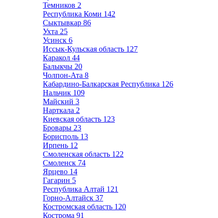
Темников
2
Республика Коми
142
Сыктывкар
86
Ухта
25
Усинск
6
Иссык-Кульская область
127
Каракол
44
Балыкчы
20
Чолпон-Ата
8
Кабардино-Балкарская Республика
126
Нальчик
109
Майский
3
Нарткала
2
Киевская область
123
Бровары
23
Борисполь
13
Ирпень
12
Смоленская область
122
Смоленск
74
Ярцево
14
Гагарин
5
Республика Алтай
121
Горно-Алтайск
37
Костромская область
120
Кострома
91