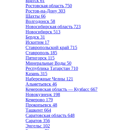
Братск
61
Ростовская область
750
Ростов-на-Дону
303
Шахты
66
Волгодонск
58
Новосибирская область
723
Новосибирск
513
Бердск
31
Искитим
17
Ставропольский край
715
Ставрополь
185
Пятигорск
115
Минеральные Воды
50
Республика Татарстан
710
Казань
315
Набережные Челны
121
Альметьевск
46
Кемеровская область — Кузбасс
667
Новокузнецк
198
Кемерово
179
Прокопьевск
48
Ташкент
664
Саратовская область
648
Саратов
356
Энгельс
102