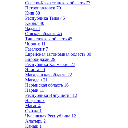
Северо-Казахстанская область
77
Петропавловск
70
Київ
58
Республика Тыва
45
Кызыл
40
Чадан
1
Ошская область
45
Ташкентская область
45
Чирчик
11
Газалкент
7
Еврейская автономная область
30
Биробиджан
29
Республика Калмыкия
27
Элиста
20
Магаданская область
22
Магадан
21
Нарынская область
16
Нарын
11
Республика Ингушетия
12
Назрань
7
Магас
4
Сунжа
1
Чувашская Республика
12
Алатырь
2
Канаш
1