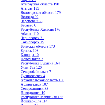
Атырауская область
190
Атырау
185
Вологодская область
179
Вологда
92
Череповец
55
Бабаево
6
Республика Хакасия
176
Абакан
110
Черногорск
31
Саяногорск
15
Брянская область
173
Брянск
108
Клинцы
10
Новозыбков
7
Республика Бурятия
164
Улан-Удэ
120
Северобайкальск
7
Гусиноозерск
4
Архангельская область
156
Архангельск
107
Северодвинск
33
Новодвинск
10
Республика Марий Эл
156
Йошкар-Ола
114