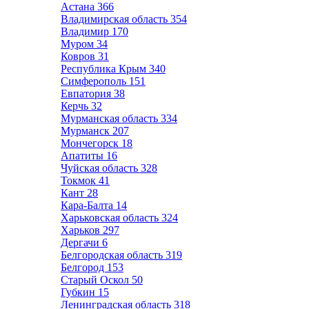
Астана
366
Владимирская область
354
Владимир
170
Муром
34
Ковров
31
Республика Крым
340
Симферополь
151
Евпатория
38
Керчь
32
Мурманская область
334
Мурманск
207
Мончегорск
18
Апатиты
16
Чуйская область
328
Токмок
41
Кант
28
Кара-Балта
14
Харьковская область
324
Харьков
297
Дергачи
6
Белгородская область
319
Белгород
153
Старый Оскол
50
Губкин
15
Ленинградская область
318