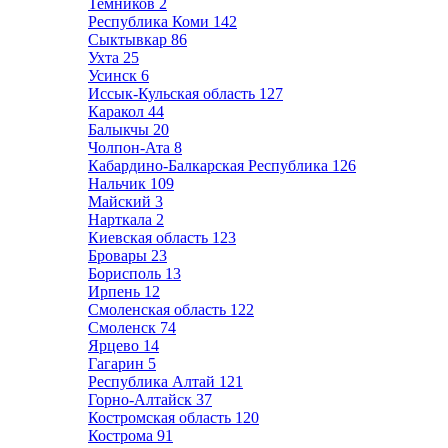
Темников
2
Республика Коми
142
Сыктывкар
86
Ухта
25
Усинск
6
Иссык-Кульская область
127
Каракол
44
Балыкчы
20
Чолпон-Ата
8
Кабардино-Балкарская Республика
126
Нальчик
109
Майский
3
Нарткала
2
Киевская область
123
Бровары
23
Борисполь
13
Ирпень
12
Смоленская область
122
Смоленск
74
Ярцево
14
Гагарин
5
Республика Алтай
121
Горно-Алтайск
37
Костромская область
120
Кострома
91