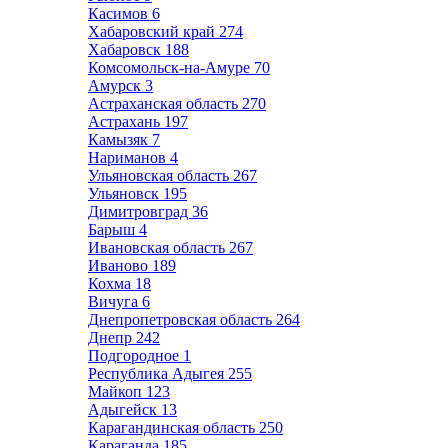
Касимов
6
Хабаровский край
274
Хабаровск
188
Комсомольск-на-Амуре
70
Амурск
3
Астраханская область
270
Астрахань
197
Камызяк
7
Нариманов
4
Ульяновская область
267
Ульяновск
195
Димитровград
36
Барыш
4
Ивановская область
267
Иваново
189
Кохма
18
Вичуга
6
Днепропетровская область
264
Днепр
242
Подгородное
1
Республика Адыгея
255
Майкоп
123
Адыгейск
13
Карагандинская область
250
Караганда
185