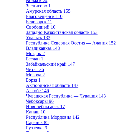
Волжск
24
Звенигово
1
Амурская область
155
Благовещенск
110
Белогорск
11
Свободный
10
Западно-Казахстанская область
153
Уральск
132
Республика Северная Осетия — Алания
152
Владикавказ
148
Моздок
2
Беслан
1
Забайкальский край
147
Чита
136
Могоча
2
Борзя
1
Актюбинская область
147
Актобе
146
Чувашская Республика — Чувашия
143
Чебоксары
96
Новочебоксарск
17
Канаш
10
Республика Мордовия
142
Саранск
85
Рузаевка
9