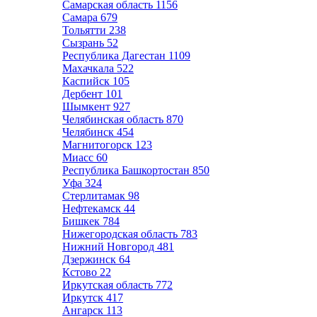
Самарская область
1156
Самара
679
Тольятти
238
Сызрань
52
Республика Дагестан
1109
Махачкала
522
Каспийск
105
Дербент
101
Шымкент
927
Челябинская область
870
Челябинск
454
Магнитогорск
123
Миасс
60
Республика Башкортостан
850
Уфа
324
Стерлитамак
98
Нефтекамск
44
Бишкек
784
Нижегородская область
783
Нижний Новгород
481
Дзержинск
64
Кстово
22
Иркутская область
772
Иркутск
417
Ангарск
113