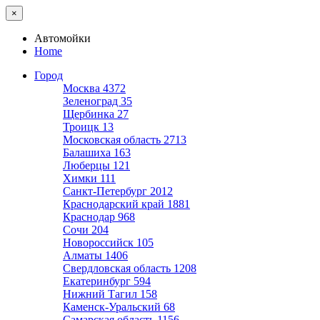
×
Автомойки
Home
Город
Москва
4372
Зеленоград
35
Щербинка
27
Троицк
13
Московская область
2713
Балашиха
163
Люберцы
121
Химки
111
Санкт-Петербург
2012
Краснодарский край
1881
Краснодар
968
Сочи
204
Новороссийск
105
Алматы
1406
Свердловская область
1208
Екатеринбург
594
Нижний Тагил
158
Каменск-Уральский
68
Самарская область
1156