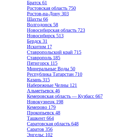
Братск
61
Ростовская область
750
Ростов-на-Дону
303
Шахты
66
Волгодонск
58
Новосибирская область
723
Новосибирск
513
Бердск
31
Искитим
17
Ставропольский край
715
Ставрополь
185
Пятигорск
115
Минеральные Воды
50
Республика Татарстан
710
Казань
315
Набережные Челны
121
Альметьевск
46
Кемеровская область — Кузбасс
667
Новокузнецк
198
Кемерово
179
Прокопьевск
48
Ташкент
664
Саратовская область
648
Саратов
356
Энгельс
102