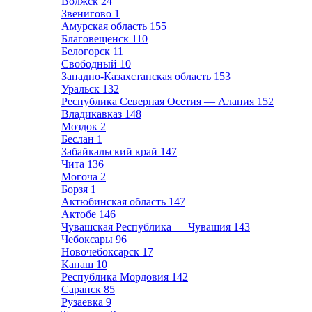
Волжск
24
Звенигово
1
Амурская область
155
Благовещенск
110
Белогорск
11
Свободный
10
Западно-Казахстанская область
153
Уральск
132
Республика Северная Осетия — Алания
152
Владикавказ
148
Моздок
2
Беслан
1
Забайкальский край
147
Чита
136
Могоча
2
Борзя
1
Актюбинская область
147
Актобе
146
Чувашская Республика — Чувашия
143
Чебоксары
96
Новочебоксарск
17
Канаш
10
Республика Мордовия
142
Саранск
85
Рузаевка
9