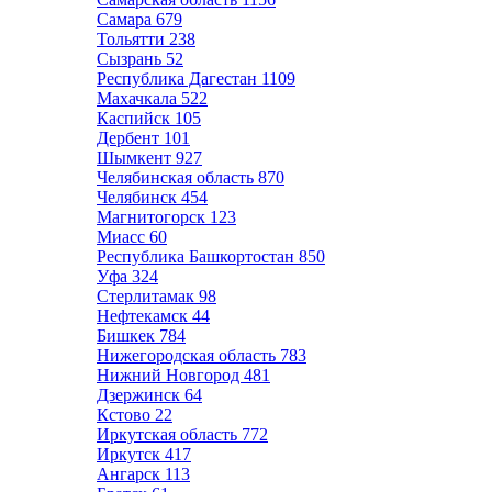
Самара
679
Тольятти
238
Сызрань
52
Республика Дагестан
1109
Махачкала
522
Каспийск
105
Дербент
101
Шымкент
927
Челябинская область
870
Челябинск
454
Магнитогорск
123
Миасс
60
Республика Башкортостан
850
Уфа
324
Стерлитамак
98
Нефтекамск
44
Бишкек
784
Нижегородская область
783
Нижний Новгород
481
Дзержинск
64
Кстово
22
Иркутская область
772
Иркутск
417
Ангарск
113