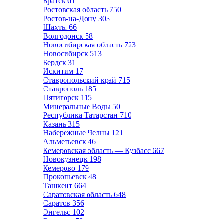
Братск
61
Ростовская область
750
Ростов-на-Дону
303
Шахты
66
Волгодонск
58
Новосибирская область
723
Новосибирск
513
Бердск
31
Искитим
17
Ставропольский край
715
Ставрополь
185
Пятигорск
115
Минеральные Воды
50
Республика Татарстан
710
Казань
315
Набережные Челны
121
Альметьевск
46
Кемеровская область — Кузбасс
667
Новокузнецк
198
Кемерово
179
Прокопьевск
48
Ташкент
664
Саратовская область
648
Саратов
356
Энгельс
102