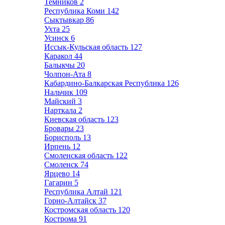
Темников
2
Республика Коми
142
Сыктывкар
86
Ухта
25
Усинск
6
Иссык-Кульская область
127
Каракол
44
Балыкчы
20
Чолпон-Ата
8
Кабардино-Балкарская Республика
126
Нальчик
109
Майский
3
Нарткала
2
Киевская область
123
Бровары
23
Борисполь
13
Ирпень
12
Смоленская область
122
Смоленск
74
Ярцево
14
Гагарин
5
Республика Алтай
121
Горно-Алтайск
37
Костромская область
120
Кострома
91