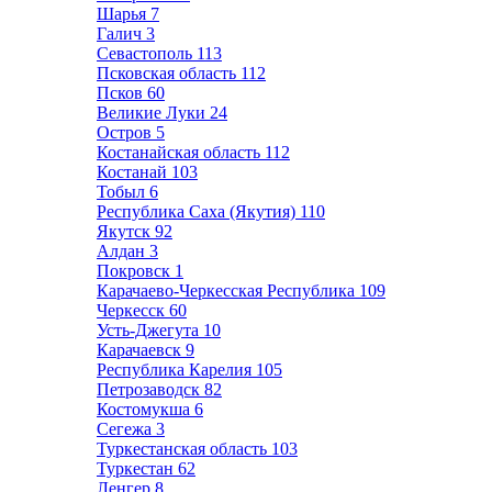
Шарья
7
Галич
3
Севастополь
113
Псковская область
112
Псков
60
Великие Луки
24
Остров
5
Костанайская область
112
Костанай
103
Тобыл
6
Республика Саха (Якутия)
110
Якутск
92
Алдан
3
Покровск
1
Карачаево-Черкесская Республика
109
Черкесск
60
Усть-Джегута
10
Карачаевск
9
Республика Карелия
105
Петрозаводск
82
Костомукша
6
Сегежа
3
Туркестанская область
103
Туркестан
62
Ленгер
8