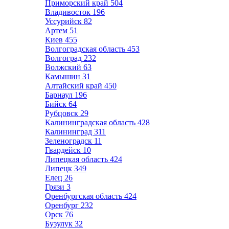
Приморский край
504
Владивосток
196
Уссурийск
82
Артем
51
Киев
455
Волгоградская область
453
Волгоград
232
Волжский
63
Камышин
31
Алтайский край
450
Барнаул
196
Бийск
64
Рубцовск
29
Калининградская область
428
Калининград
311
Зеленоградск
11
Гвардейск
10
Липецкая область
424
Липецк
349
Елец
26
Грязи
3
Оренбургская область
424
Оренбург
232
Орск
76
Бузулук
32