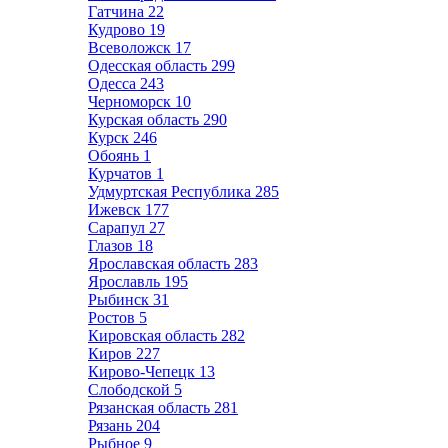
Гатчина
22
Кудрово
19
Всеволожск
17
Одесская область
299
Одесса
243
Черноморск
10
Курская область
290
Курск
246
Обоянь
1
Курчатов
1
Удмуртская Республика
285
Ижевск
177
Сарапул
27
Глазов
18
Ярославская область
283
Ярославль
195
Рыбинск
31
Ростов
5
Кировская область
282
Киров
227
Кирово-Чепецк
13
Слободской
5
Рязанская область
281
Рязань
204
Рыбное
9