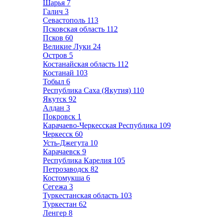
Шарья
7
Галич
3
Севастополь
113
Псковская область
112
Псков
60
Великие Луки
24
Остров
5
Костанайская область
112
Костанай
103
Тобыл
6
Республика Саха (Якутия)
110
Якутск
92
Алдан
3
Покровск
1
Карачаево-Черкесская Республика
109
Черкесск
60
Усть-Джегута
10
Карачаевск
9
Республика Карелия
105
Петрозаводск
82
Костомукша
6
Сегежа
3
Туркестанская область
103
Туркестан
62
Ленгер
8