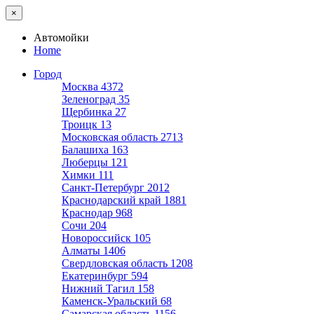
×
Автомойки
Home
Город
Москва
4372
Зеленоград
35
Щербинка
27
Троицк
13
Московская область
2713
Балашиха
163
Люберцы
121
Химки
111
Санкт-Петербург
2012
Краснодарский край
1881
Краснодар
968
Сочи
204
Новороссийск
105
Алматы
1406
Свердловская область
1208
Екатеринбург
594
Нижний Тагил
158
Каменск-Уральский
68
Самарская область
1156