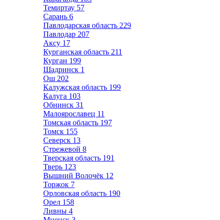
Темиртау
57
Сарань
6
Павлодарская область
229
Павлодар
207
Аксу
17
Курганская область
211
Курган
199
Шадринск
1
Ош
202
Калужская область
199
Калуга
103
Обнинск
31
Малоярославец
11
Томская область
197
Томск
155
Северск
13
Стрежевой
8
Тверская область
191
Тверь
123
Вышний Волочёк
12
Торжок
7
Орловская область
190
Орел
158
Ливны
4
Мценск
3