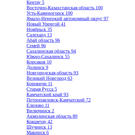
Кентау
5
Восточно-Казахстанская область
100
Усть-Каменогорск
100
Ямало-Ненецкий автономный округ
97
Новый Уренгой
41
Ноябрьск
35
Салехард
13
Абай область
96
Семей
96
Сахалинская область
94
Южно-Сахалинск
55
Корсаков
10
Долинск
9
Новгородская область
93
Великий Новгород
63
Боровичи
11
Старая Русса
5
Камчатский край
93
Петропавловск-Камчатский
72
Елизово
11
Вилючинск
2
Акмолинская область
89
Кокшетау
42
Щучинск
13
Макинск
6