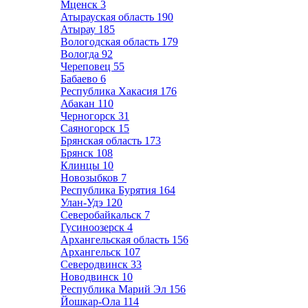
Мценск
3
Атырауская область
190
Атырау
185
Вологодская область
179
Вологда
92
Череповец
55
Бабаево
6
Республика Хакасия
176
Абакан
110
Черногорск
31
Саяногорск
15
Брянская область
173
Брянск
108
Клинцы
10
Новозыбков
7
Республика Бурятия
164
Улан-Удэ
120
Северобайкальск
7
Гусиноозерск
4
Архангельская область
156
Архангельск
107
Северодвинск
33
Новодвинск
10
Республика Марий Эл
156
Йошкар-Ола
114