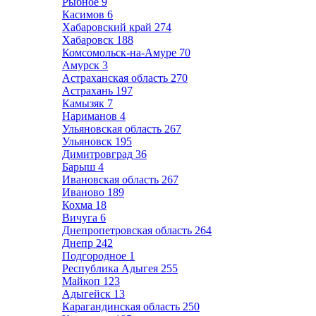
Рыбное
9
Касимов
6
Хабаровский край
274
Хабаровск
188
Комсомольск-на-Амуре
70
Амурск
3
Астраханская область
270
Астрахань
197
Камызяк
7
Нариманов
4
Ульяновская область
267
Ульяновск
195
Димитровград
36
Барыш
4
Ивановская область
267
Иваново
189
Кохма
18
Вичуга
6
Днепропетровская область
264
Днепр
242
Подгородное
1
Республика Адыгея
255
Майкоп
123
Адыгейск
13
Карагандинская область
250