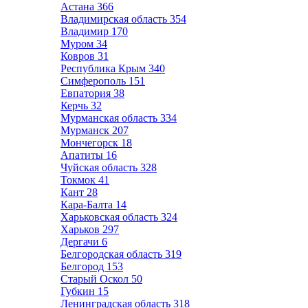
Астана
366
Владимирская область
354
Владимир
170
Муром
34
Ковров
31
Республика Крым
340
Симферополь
151
Евпатория
38
Керчь
32
Мурманская область
334
Мурманск
207
Мончегорск
18
Апатиты
16
Чуйская область
328
Токмок
41
Кант
28
Кара-Балта
14
Харьковская область
324
Харьков
297
Дергачи
6
Белгородская область
319
Белгород
153
Старый Оскол
50
Губкин
15
Ленинградская область
318