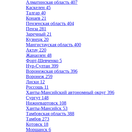
Алматинская область
407
Каскелен
45
Талгар
40
Конаев
21
Пензенская область
404
Пенза
281
Заречный
21
Кузнецк
20
Мангистауская область
400
Актау
220
Жанаозен
48
Форт-Шевченко
5
Нур-Султан
399
Воронежская область
396
Воронеж
259
Лиски
12
Россошь
11
Ханты-Мансийский автономный округ
396
Сургут
148
Нижневартовск
108
Ханты-Мансийск
53
Тамбовская область
388
Тамбов
273
Котовск
18
Моршанск
6