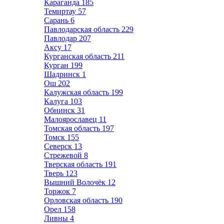
Караганда
185
Темиртау
57
Сарань
6
Павлодарская область
229
Павлодар
207
Аксу
17
Курганская область
211
Курган
199
Шадринск
1
Ош
202
Калужская область
199
Калуга
103
Обнинск
31
Малоярославец
11
Томская область
197
Томск
155
Северск
13
Стрежевой
8
Тверская область
191
Тверь
123
Вышний Волочёк
12
Торжок
7
Орловская область
190
Орел
158
Ливны
4