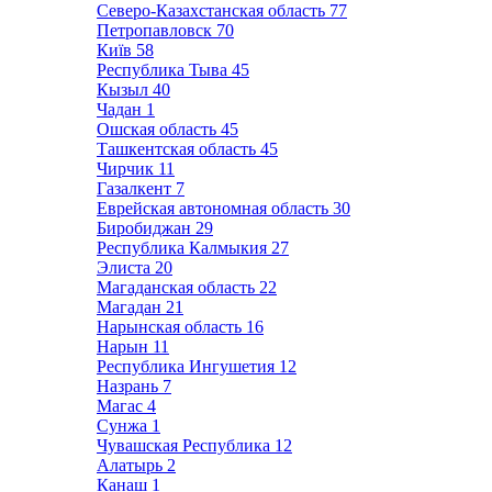
Северо-Казахстанская область
77
Петропавловск
70
Київ
58
Республика Тыва
45
Кызыл
40
Чадан
1
Ошская область
45
Ташкентская область
45
Чирчик
11
Газалкент
7
Еврейская автономная область
30
Биробиджан
29
Республика Калмыкия
27
Элиста
20
Магаданская область
22
Магадан
21
Нарынская область
16
Нарын
11
Республика Ингушетия
12
Назрань
7
Магас
4
Сунжа
1
Чувашская Республика
12
Алатырь
2
Канаш
1