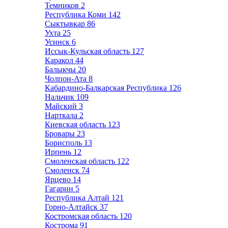
Темников
2
Республика Коми
142
Сыктывкар
86
Ухта
25
Усинск
6
Иссык-Кульская область
127
Каракол
44
Балыкчы
20
Чолпон-Ата
8
Кабардино-Балкарская Республика
126
Нальчик
109
Майский
3
Нарткала
2
Киевская область
123
Бровары
23
Борисполь
13
Ирпень
12
Смоленская область
122
Смоленск
74
Ярцево
14
Гагарин
5
Республика Алтай
121
Горно-Алтайск
37
Костромская область
120
Кострома
91