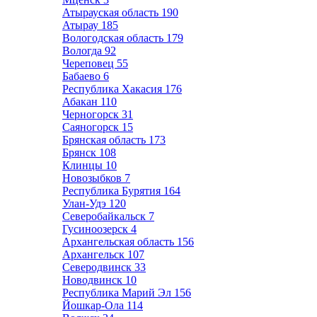
Атырауская область
190
Атырау
185
Вологодская область
179
Вологда
92
Череповец
55
Бабаево
6
Республика Хакасия
176
Абакан
110
Черногорск
31
Саяногорск
15
Брянская область
173
Брянск
108
Клинцы
10
Новозыбков
7
Республика Бурятия
164
Улан-Удэ
120
Северобайкальск
7
Гусиноозерск
4
Архангельская область
156
Архангельск
107
Северодвинск
33
Новодвинск
10
Республика Марий Эл
156
Йошкар-Ола
114