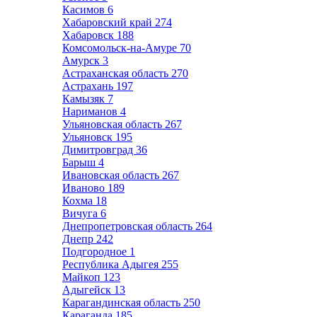
Касимов
6
Хабаровский край
274
Хабаровск
188
Комсомольск-на-Амуре
70
Амурск
3
Астраханская область
270
Астрахань
197
Камызяк
7
Нариманов
4
Ульяновская область
267
Ульяновск
195
Димитровград
36
Барыш
4
Ивановская область
267
Иваново
189
Кохма
18
Вичуга
6
Днепропетровская область
264
Днепр
242
Подгородное
1
Республика Адыгея
255
Майкоп
123
Адыгейск
13
Карагандинская область
250
Караганда
185