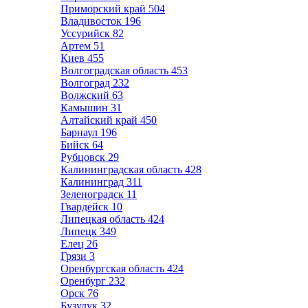
Приморский край
504
Владивосток
196
Уссурийск
82
Артем
51
Киев
455
Волгоградская область
453
Волгоград
232
Волжский
63
Камышин
31
Алтайский край
450
Барнаул
196
Бийск
64
Рубцовск
29
Калининградская область
428
Калининград
311
Зеленоградск
11
Гвардейск
10
Липецкая область
424
Липецк
349
Елец
26
Грязи
3
Оренбургская область
424
Оренбург
232
Орск
76
Бузулук
32