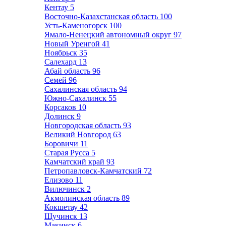
Кентау
5
Восточно-Казахстанская область
100
Усть-Каменогорск
100
Ямало-Ненецкий автономный округ
97
Новый Уренгой
41
Ноябрьск
35
Салехард
13
Абай область
96
Семей
96
Сахалинская область
94
Южно-Сахалинск
55
Корсаков
10
Долинск
9
Новгородская область
93
Великий Новгород
63
Боровичи
11
Старая Русса
5
Камчатский край
93
Петропавловск-Камчатский
72
Елизово
11
Вилючинск
2
Акмолинская область
89
Кокшетау
42
Щучинск
13
Макинск
6