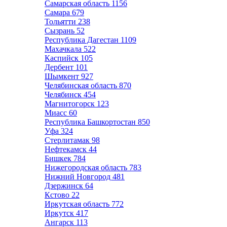
Самарская область
1156
Самара
679
Тольятти
238
Сызрань
52
Республика Дагестан
1109
Махачкала
522
Каспийск
105
Дербент
101
Шымкент
927
Челябинская область
870
Челябинск
454
Магнитогорск
123
Миасс
60
Республика Башкортостан
850
Уфа
324
Стерлитамак
98
Нефтекамск
44
Бишкек
784
Нижегородская область
783
Нижний Новгород
481
Дзержинск
64
Кстово
22
Иркутская область
772
Иркутск
417
Ангарск
113