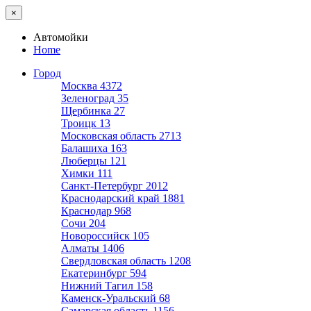
×
Автомойки
Home
Город
Москва
4372
Зеленоград
35
Щербинка
27
Троицк
13
Московская область
2713
Балашиха
163
Люберцы
121
Химки
111
Санкт-Петербург
2012
Краснодарский край
1881
Краснодар
968
Сочи
204
Новороссийск
105
Алматы
1406
Свердловская область
1208
Екатеринбург
594
Нижний Тагил
158
Каменск-Уральский
68
Самарская область
1156