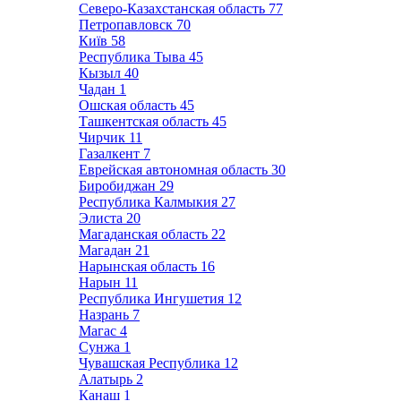
Северо-Казахстанская область
77
Петропавловск
70
Київ
58
Республика Тыва
45
Кызыл
40
Чадан
1
Ошская область
45
Ташкентская область
45
Чирчик
11
Газалкент
7
Еврейская автономная область
30
Биробиджан
29
Республика Калмыкия
27
Элиста
20
Магаданская область
22
Магадан
21
Нарынская область
16
Нарын
11
Республика Ингушетия
12
Назрань
7
Магас
4
Сунжа
1
Чувашская Республика
12
Алатырь
2
Канаш
1