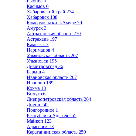
Рыбное
9
Касимов
6
Хабаровский край
274
Хабаровск
188
Комсомольск-на-Амуре
70
Амурск
3
Астраханская область
270
Астрахань
197
Камызяк
7
Нариманов
4
Ульяновская область
267
Ульяновск
195
Димитровград
36
Барыш
4
Ивановская область
267
Иваново
189
Кохма
18
Вичуга
6
Днепропетровская область
264
Днепр
242
Подгородное
1
Республика Адыгея
255
Майкоп
123
Адыгейск
13
Карагандинская область
250