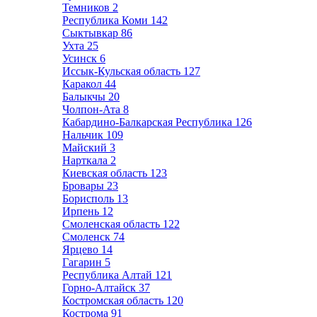
Темников
2
Республика Коми
142
Сыктывкар
86
Ухта
25
Усинск
6
Иссык-Кульская область
127
Каракол
44
Балыкчы
20
Чолпон-Ата
8
Кабардино-Балкарская Республика
126
Нальчик
109
Майский
3
Нарткала
2
Киевская область
123
Бровары
23
Борисполь
13
Ирпень
12
Смоленская область
122
Смоленск
74
Ярцево
14
Гагарин
5
Республика Алтай
121
Горно-Алтайск
37
Костромская область
120
Кострома
91