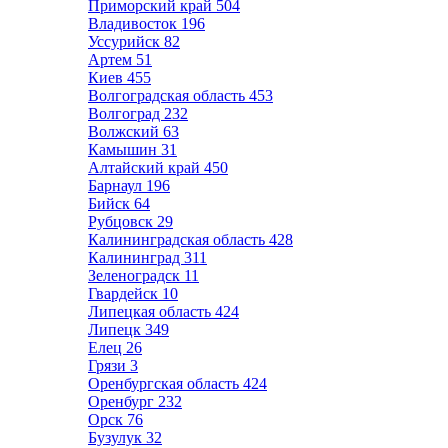
Приморский край
504
Владивосток
196
Уссурийск
82
Артем
51
Киев
455
Волгоградская область
453
Волгоград
232
Волжский
63
Камышин
31
Алтайский край
450
Барнаул
196
Бийск
64
Рубцовск
29
Калининградская область
428
Калининград
311
Зеленоградск
11
Гвардейск
10
Липецкая область
424
Липецк
349
Елец
26
Грязи
3
Оренбургская область
424
Оренбург
232
Орск
76
Бузулук
32