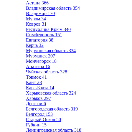
Астана
366
Владимирская область
354
Владимир
170
Муром
34
Ковров
31
Республика Крым
340
Симферополь
151
Евпатория
38
Керчь
32
Мурманская область
334
Мурманск
207
Мончегорск
18
Апатиты
16
Чуйская область
328
Токмок
41
Кант
28
Кара-Балта
14
Харьковская область
324
Харьков
297
Дергачи
6
Белгородская область
319
Белгород
153
Старый Оскол
50
Губкин
15
Ленинградская область
318