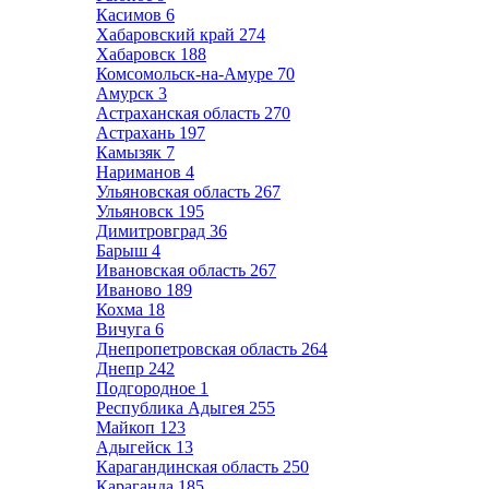
Касимов
6
Хабаровский край
274
Хабаровск
188
Комсомольск-на-Амуре
70
Амурск
3
Астраханская область
270
Астрахань
197
Камызяк
7
Нариманов
4
Ульяновская область
267
Ульяновск
195
Димитровград
36
Барыш
4
Ивановская область
267
Иваново
189
Кохма
18
Вичуга
6
Днепропетровская область
264
Днепр
242
Подгородное
1
Республика Адыгея
255
Майкоп
123
Адыгейск
13
Карагандинская область
250
Караганда
185