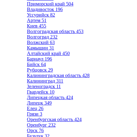
Приморский край
504
Владивосток
196
Уссурийск
82
Артем
51
Киев
455
Волгоградская область
453
Волгоград
232
Волжский
63
Камышин
31
Алтайский край
450
Барнаул
196
Бийск
64
Рубцовск
29
Калининградская область
428
Калининград
311
Зеленоградск
11
Гвардейск
10
Липецкая область
424
Липецк
349
Елец
26
Грязи
3
Оренбургская область
424
Оренбург
232
Орск
76
Бузулук
32