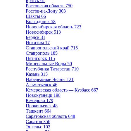
Братск
61
Ростовская область
750
Ростов-на-Дону
303
Шахты
66
Волгодонск
58
Новосибирская область
723
Новосибирск
513
Бердск
31
Искитим
17
Ставропольский край
715
Ставрополь
185
Пятигорск
115
Минеральные Воды
50
Республика Татарстан
710
Казань
315
Набережные Челны
121
Альметьевск
46
Кемеровская область — Кузбасс
667
Новокузнецк
198
Кемерово
179
Прокопьевск
48
Ташкент
664
Саратовская область
648
Саратов
356
Энгельс
102