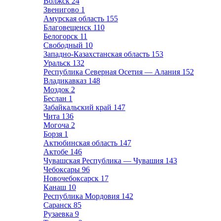
Волжск
24
Звенигово
1
Амурская область
155
Благовещенск
110
Белогорск
11
Свободный
10
Западно-Казахстанская область
153
Уральск
132
Республика Северная Осетия — Алания
152
Владикавказ
148
Моздок
2
Беслан
1
Забайкальский край
147
Чита
136
Могоча
2
Борзя
1
Актюбинская область
147
Актобе
146
Чувашская Республика — Чувашия
143
Чебоксары
96
Новочебоксарск
17
Канаш
10
Республика Мордовия
142
Саранск
85
Рузаевка
9