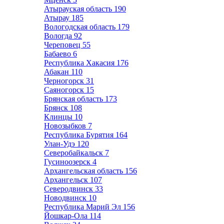
Атырауская область
190
Атырау
185
Вологодская область
179
Вологда
92
Череповец
55
Бабаево
6
Республика Хакасия
176
Абакан
110
Черногорск
31
Саяногорск
15
Брянская область
173
Брянск
108
Клинцы
10
Новозыбков
7
Республика Бурятия
164
Улан-Удэ
120
Северобайкальск
7
Гусиноозерск
4
Архангельская область
156
Архангельск
107
Северодвинск
33
Новодвинск
10
Республика Марий Эл
156
Йошкар-Ола
114