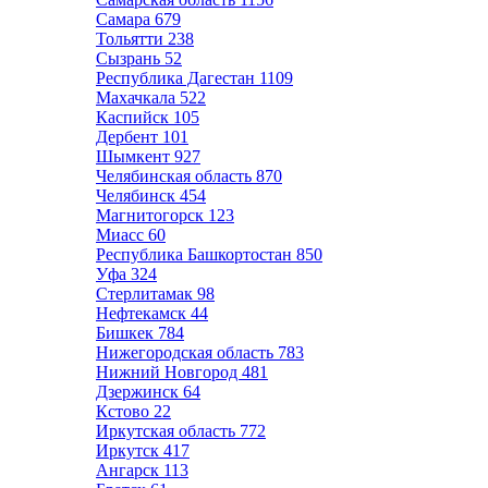
Самара
679
Тольятти
238
Сызрань
52
Республика Дагестан
1109
Махачкала
522
Каспийск
105
Дербент
101
Шымкент
927
Челябинская область
870
Челябинск
454
Магнитогорск
123
Миасс
60
Республика Башкортостан
850
Уфа
324
Стерлитамак
98
Нефтекамск
44
Бишкек
784
Нижегородская область
783
Нижний Новгород
481
Дзержинск
64
Кстово
22
Иркутская область
772
Иркутск
417
Ангарск
113