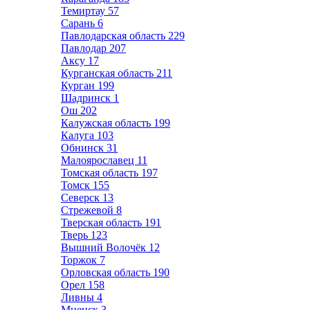
Темиртау
57
Сарань
6
Павлодарская область
229
Павлодар
207
Аксу
17
Курганская область
211
Курган
199
Шадринск
1
Ош
202
Калужская область
199
Калуга
103
Обнинск
31
Малоярославец
11
Томская область
197
Томск
155
Северск
13
Стрежевой
8
Тверская область
191
Тверь
123
Вышний Волочёк
12
Торжок
7
Орловская область
190
Орел
158
Ливны
4
Мценск
3