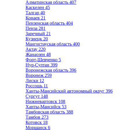
Алматинская область
407
Каскелен
45
Талгар
40
Конаев
21
Пензенская область
404
Пенза
281
Заречный
21
Кузнецк
20
Мангистауская область
400
Актау
220
Жанаозен
48
Форт-Шевченко
5
Нур-Султан
399
Воронежская область
396
Воронеж
259
Лиски
12
Россошь
11
Ханты-Мансийский автономный округ
396
Сургут
148
Нижневартовск
108
Ханты-Мансийск
53
Тамбовская область
388
Тамбов
273
Котовск
18
Моршанск
6