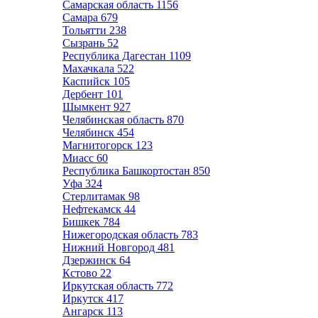
Самарская область
1156
Самара
679
Тольятти
238
Сызрань
52
Республика Дагестан
1109
Махачкала
522
Каспийск
105
Дербент
101
Шымкент
927
Челябинская область
870
Челябинск
454
Магнитогорск
123
Миасс
60
Республика Башкортостан
850
Уфа
324
Стерлитамак
98
Нефтекамск
44
Бишкек
784
Нижегородская область
783
Нижний Новгород
481
Дзержинск
64
Кстово
22
Иркутская область
772
Иркутск
417
Ангарск
113