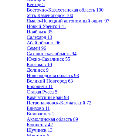
Кентау
5
Восточно-Казахстанская область
100
Усть-Каменогорск
100
Ямало-Ненецкий автономный округ
97
Новый Уренгой
41
Ноябрьск
35
Салехард
13
Абай область
96
Семей
96
Сахалинская область
94
Южно-Сахалинск
55
Корсаков
10
Долинск
9
Новгородская область
93
Великий Новгород
63
Боровичи
11
Старая Русса
5
Камчатский край
93
Петропавловск-Камчатский
72
Елизово
11
Вилючинск
2
Акмолинская область
89
Кокшетау
42
Щучинск
13
Макинск
6