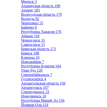
Мценск
3
Атырауская область
190
Атырау
185
Вологодская область
179
Вологда
92
Череповец
55
Бабаево
6
Республика Хакасия
176
Абакан
110
Черногорск
31
Саяногорск
15
Брянская область
173
Брянск
108
Клинцы
10
Новозыбков
7
Республика Бурятия
164
Улан-Удэ
120
Северобайкальск
7
Гусиноозерск
4
Архангельская область
156
Архангельск
107
Северодвинск
33
Новодвинск
10
Республика Марий Эл
156
Йошкар-Ола
114