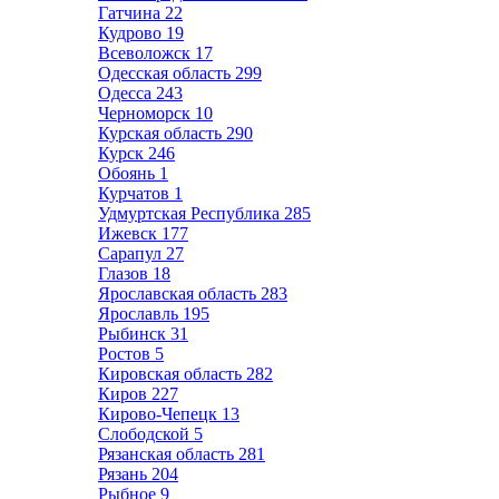
Гатчина
22
Кудрово
19
Всеволожск
17
Одесская область
299
Одесса
243
Черноморск
10
Курская область
290
Курск
246
Обоянь
1
Курчатов
1
Удмуртская Республика
285
Ижевск
177
Сарапул
27
Глазов
18
Ярославская область
283
Ярославль
195
Рыбинск
31
Ростов
5
Кировская область
282
Киров
227
Кирово-Чепецк
13
Слободской
5
Рязанская область
281
Рязань
204
Рыбное
9