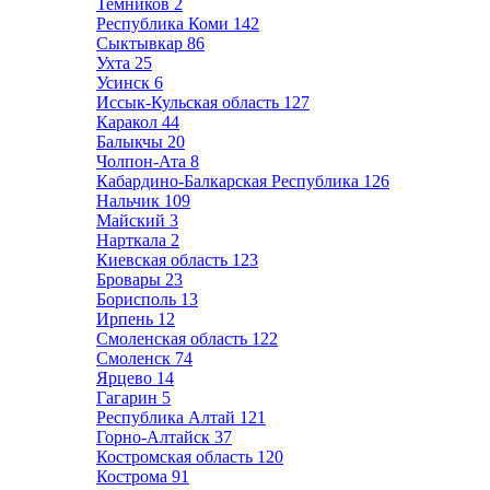
Темников
2
Республика Коми
142
Сыктывкар
86
Ухта
25
Усинск
6
Иссык-Кульская область
127
Каракол
44
Балыкчы
20
Чолпон-Ата
8
Кабардино-Балкарская Республика
126
Нальчик
109
Майский
3
Нарткала
2
Киевская область
123
Бровары
23
Борисполь
13
Ирпень
12
Смоленская область
122
Смоленск
74
Ярцево
14
Гагарин
5
Республика Алтай
121
Горно-Алтайск
37
Костромская область
120
Кострома
91