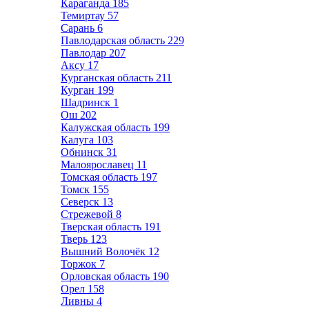
Караганда
185
Темиртау
57
Сарань
6
Павлодарская область
229
Павлодар
207
Аксу
17
Курганская область
211
Курган
199
Шадринск
1
Ош
202
Калужская область
199
Калуга
103
Обнинск
31
Малоярославец
11
Томская область
197
Томск
155
Северск
13
Стрежевой
8
Тверская область
191
Тверь
123
Вышний Волочёк
12
Торжок
7
Орловская область
190
Орел
158
Ливны
4