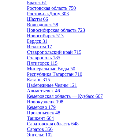
Братск
61
Ростовская область
750
Ростов-на-Дону
303
Шахты
66
Волгодонск
58
Новосибирская область
723
Новосибирск
513
Бердск
31
Искитим
17
Ставропольский край
715
Ставрополь
185
Пятигорск
115
Минеральные Воды
50
Республика Татарстан
710
Казань
315
Набережные Челны
121
Альметьевск
46
Кемеровская область — Кузбасс
667
Новокузнецк
198
Кемерово
179
Прокопьевск
48
Ташкент
664
Саратовская область
648
Саратов
356
Энгельс
102