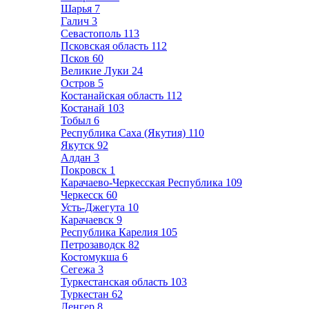
Шарья
7
Галич
3
Севастополь
113
Псковская область
112
Псков
60
Великие Луки
24
Остров
5
Костанайская область
112
Костанай
103
Тобыл
6
Республика Саха (Якутия)
110
Якутск
92
Алдан
3
Покровск
1
Карачаево-Черкесская Республика
109
Черкесск
60
Усть-Джегута
10
Карачаевск
9
Республика Карелия
105
Петрозаводск
82
Костомукша
6
Сегежа
3
Туркестанская область
103
Туркестан
62
Ленгер
8