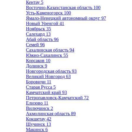
Кентау
5
Восточно-Казахстанская область
100
Усть-Каменогорск
100
Ямало-Ненецкий автономный округ
97
Новый Уренгой
41
Ноябрьск
35
Салехард
13
Абай область
96
Семей
96
Сахалинская область
94
Южно-Сахалинск
55
Корсаков
10
Долинск
9
Новгородская область
93
Великий Новгород
63
Боровичи
11
Старая Русса
5
Камчатский край
93
Петропавловск-Камчатский
72
Елизово
11
Вилючинск
2
Акмолинская область
89
Кокшетау
42
Щучинск
13
Макинск
6