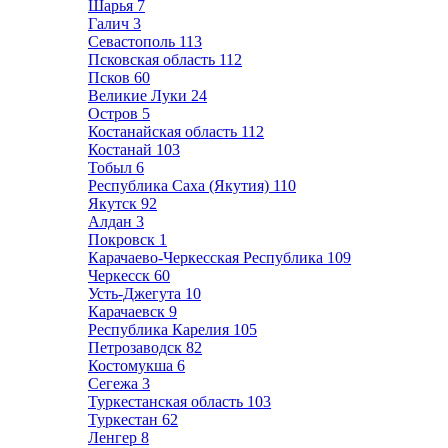
Шарья
7
Галич
3
Севастополь
113
Псковская область
112
Псков
60
Великие Луки
24
Остров
5
Костанайская область
112
Костанай
103
Тобыл
6
Республика Саха (Якутия)
110
Якутск
92
Алдан
3
Покровск
1
Карачаево-Черкесская Республика
109
Черкесск
60
Усть-Джегута
10
Карачаевск
9
Республика Карелия
105
Петрозаводск
82
Костомукша
6
Сегежа
3
Туркестанская область
103
Туркестан
62
Ленгер
8