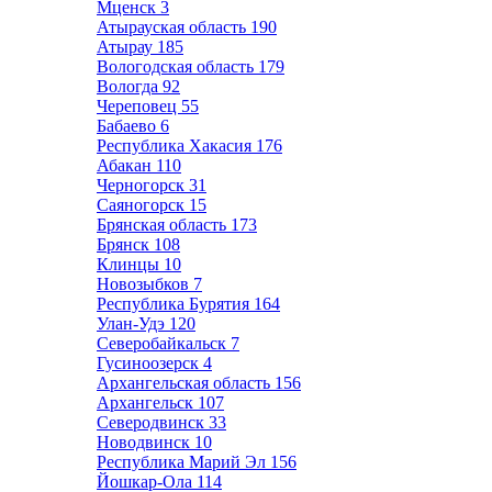
Мценск
3
Атырауская область
190
Атырау
185
Вологодская область
179
Вологда
92
Череповец
55
Бабаево
6
Республика Хакасия
176
Абакан
110
Черногорск
31
Саяногорск
15
Брянская область
173
Брянск
108
Клинцы
10
Новозыбков
7
Республика Бурятия
164
Улан-Удэ
120
Северобайкальск
7
Гусиноозерск
4
Архангельская область
156
Архангельск
107
Северодвинск
33
Новодвинск
10
Республика Марий Эл
156
Йошкар-Ола
114