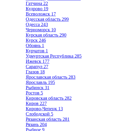
Гатчина
22
Кудрово
19
Всеволожск
17
Одесская область
299
Одесса
243
Черноморск
10
Курская область
290
Курск
246
Обоянь
1
Курчатов
1
Удмуртская Республика
285
Ижевск
177
Сарапул
27
Глазов
18
Ярославская область
283
Ярославль
195
Рыбинск
31
Ростов
5
Кировская область
282
Киров
227
Кирово-Чепецк
13
Слободской
5
Рязанская область
281
Рязань
204
Рыбное
9