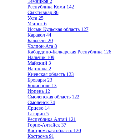
Темников
2
Республика Коми
142
Сыктывкар
86
Ухта
25
Усинск
6
Иссык-Кульская область
127
Каракол
44
Балыкчы
20
Чолпон-Ата
8
Кабардино-Балкарская Республика
126
Нальчик
109
Майский
3
Нарткала
2
Киевская область
123
Бровары
23
Борисполь
13
Ирпень
12
Смоленская область
122
Смоленск
74
Ярцево
14
Гагарин
5
Республика Алтай
121
Горно-Алтайск
37
Костромская область
120
Кострома
91