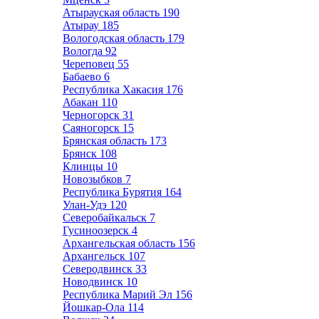
Атырауская область
190
Атырау
185
Вологодская область
179
Вологда
92
Череповец
55
Бабаево
6
Республика Хакасия
176
Абакан
110
Черногорск
31
Саяногорск
15
Брянская область
173
Брянск
108
Клинцы
10
Новозыбков
7
Республика Бурятия
164
Улан-Удэ
120
Северобайкальск
7
Гусиноозерск
4
Архангельская область
156
Архангельск
107
Северодвинск
33
Новодвинск
10
Республика Марий Эл
156
Йошкар-Ола
114