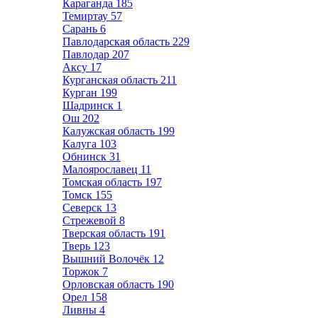
Караганда
185
Темиртау
57
Сарань
6
Павлодарская область
229
Павлодар
207
Аксу
17
Курганская область
211
Курган
199
Шадринск
1
Ош
202
Калужская область
199
Калуга
103
Обнинск
31
Малоярославец
11
Томская область
197
Томск
155
Северск
13
Стрежевой
8
Тверская область
191
Тверь
123
Вышний Волочёк
12
Торжок
7
Орловская область
190
Орел
158
Ливны
4