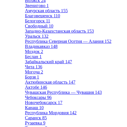
Волжск
24
Звенигово
1
Амурская область
155
Благовещенск
110
Белогорск
11
Свободный
10
Западно-Казахстанская область
153
Уральск
132
Республика Северная Осетия — Алания
152
Владикавказ
148
Моздок
2
Беслан
1
Забайкальский край
147
Чита
136
Могоча
2
Борзя
1
Актюбинская область
147
Актобе
146
Чувашская Республика — Чувашия
143
Чебоксары
96
Новочебоксарск
17
Канаш
10
Республика Мордовия
142
Саранск
85
Рузаевка
9