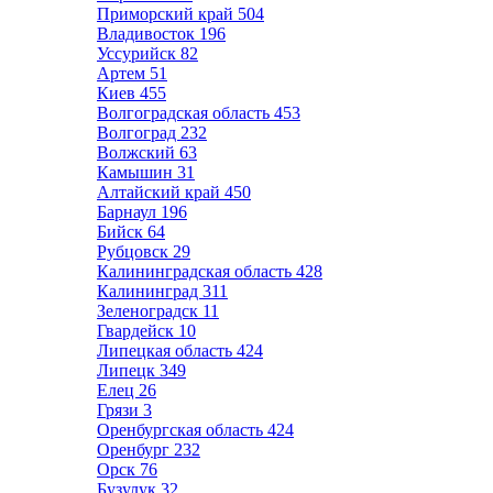
Приморский край
504
Владивосток
196
Уссурийск
82
Артем
51
Киев
455
Волгоградская область
453
Волгоград
232
Волжский
63
Камышин
31
Алтайский край
450
Барнаул
196
Бийск
64
Рубцовск
29
Калининградская область
428
Калининград
311
Зеленоградск
11
Гвардейск
10
Липецкая область
424
Липецк
349
Елец
26
Грязи
3
Оренбургская область
424
Оренбург
232
Орск
76
Бузулук
32