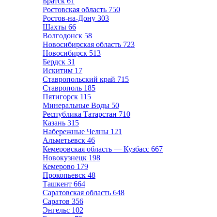
Братск
61
Ростовская область
750
Ростов-на-Дону
303
Шахты
66
Волгодонск
58
Новосибирская область
723
Новосибирск
513
Бердск
31
Искитим
17
Ставропольский край
715
Ставрополь
185
Пятигорск
115
Минеральные Воды
50
Республика Татарстан
710
Казань
315
Набережные Челны
121
Альметьевск
46
Кемеровская область — Кузбасс
667
Новокузнецк
198
Кемерово
179
Прокопьевск
48
Ташкент
664
Саратовская область
648
Саратов
356
Энгельс
102