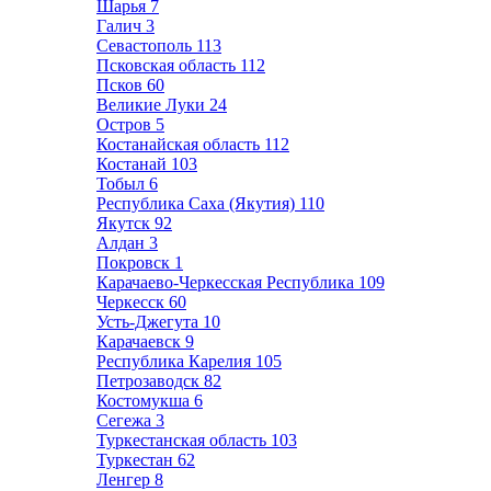
Шарья
7
Галич
3
Севастополь
113
Псковская область
112
Псков
60
Великие Луки
24
Остров
5
Костанайская область
112
Костанай
103
Тобыл
6
Республика Саха (Якутия)
110
Якутск
92
Алдан
3
Покровск
1
Карачаево-Черкесская Республика
109
Черкесск
60
Усть-Джегута
10
Карачаевск
9
Республика Карелия
105
Петрозаводск
82
Костомукша
6
Сегежа
3
Туркестанская область
103
Туркестан
62
Ленгер
8