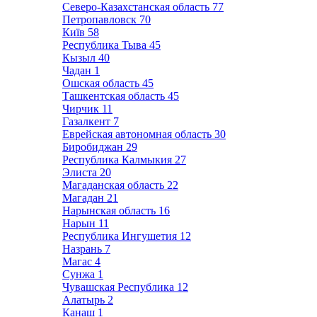
Северо-Казахстанская область
77
Петропавловск
70
Київ
58
Республика Тыва
45
Кызыл
40
Чадан
1
Ошская область
45
Ташкентская область
45
Чирчик
11
Газалкент
7
Еврейская автономная область
30
Биробиджан
29
Республика Калмыкия
27
Элиста
20
Магаданская область
22
Магадан
21
Нарынская область
16
Нарын
11
Республика Ингушетия
12
Назрань
7
Магас
4
Сунжа
1
Чувашская Республика
12
Алатырь
2
Канаш
1