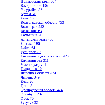
Приморский край
504
Владивосток
196
Уссурийск
82
Артем
51
Киев
455
Волгоградская область
453
Волгоград
232
Волжский
63
Камышин
31
Алтайский край
450
Барнаул
196
Бийск
64
Рубцовск
29
Калининградская область
428
Калининград
311
Зеленоградск
11
Гвардейск
10
Липецкая область
424
Липецк
349
Елец
26
Грязи
3
Оренбургская область
424
Оренбург
232
Орск
76
Бузулук
32