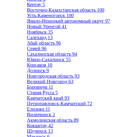
Кентау
5
Восточно-Казахстанская область
100
Усть-Каменогорск
100
Ямало-Ненецкий автономный округ
97
Новый Уренгой
41
Ноябрьск
35
Салехард
13
Абай область
96
Семей
96
Сахалинская область
94
Южно-Сахалинск
55
Корсаков
10
Долинск
9
Новгородская область
93
Великий Новгород
63
Боровичи
11
Старая Русса
5
Камчатский край
93
Петропавловск-Камчатский
72
Елизово
11
Вилючинск
2
Акмолинская область
89
Кокшетау
42
Щучинск
13
Макинск
6