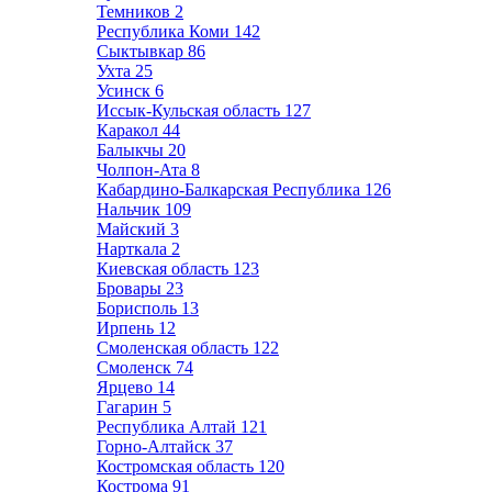
Темников
2
Республика Коми
142
Сыктывкар
86
Ухта
25
Усинск
6
Иссык-Кульская область
127
Каракол
44
Балыкчы
20
Чолпон-Ата
8
Кабардино-Балкарская Республика
126
Нальчик
109
Майский
3
Нарткала
2
Киевская область
123
Бровары
23
Борисполь
13
Ирпень
12
Смоленская область
122
Смоленск
74
Ярцево
14
Гагарин
5
Республика Алтай
121
Горно-Алтайск
37
Костромская область
120
Кострома
91