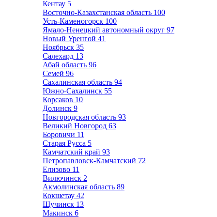
Кентау
5
Восточно-Казахстанская область
100
Усть-Каменогорск
100
Ямало-Ненецкий автономный округ
97
Новый Уренгой
41
Ноябрьск
35
Салехард
13
Абай область
96
Семей
96
Сахалинская область
94
Южно-Сахалинск
55
Корсаков
10
Долинск
9
Новгородская область
93
Великий Новгород
63
Боровичи
11
Старая Русса
5
Камчатский край
93
Петропавловск-Камчатский
72
Елизово
11
Вилючинск
2
Акмолинская область
89
Кокшетау
42
Щучинск
13
Макинск
6