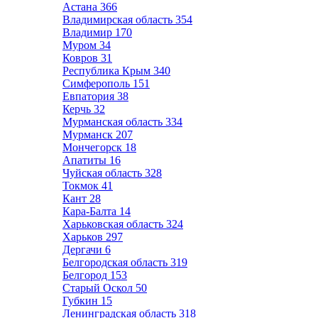
Астана
366
Владимирская область
354
Владимир
170
Муром
34
Ковров
31
Республика Крым
340
Симферополь
151
Евпатория
38
Керчь
32
Мурманская область
334
Мурманск
207
Мончегорск
18
Апатиты
16
Чуйская область
328
Токмок
41
Кант
28
Кара-Балта
14
Харьковская область
324
Харьков
297
Дергачи
6
Белгородская область
319
Белгород
153
Старый Оскол
50
Губкин
15
Ленинградская область
318