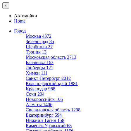
×
Автомойки
Home
Город
Москва
4372
Зеленоград
35
Щербинка
27
Троицк
13
Московская область
2713
Балашиха
163
Люберцы
121
Химки
111
Санкт-Петербург
2012
Краснодарский край
1881
Краснодар
968
Сочи
204
Новороссийск
105
Алматы
1406
Свердловская область
1208
Екатеринбург
594
Нижний Тагил
158
Каменск-Уральский
68
Самарская область
1156