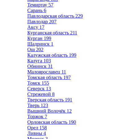
Темиртау
57
Сарань
6
Павлодарская область
229
Павлодар
207
Аксу
17
Курганская область
211
Курган
199
Шадринск
1
Ош
202
Калужская область
199
Калуга
103
Обнинск
31
Малоярославец
11
Томская область
197
Томск
155
Северск
13
Стрежевой
8
Тверская область
191
Тверь
123
Вышний Волочёк
12
Торжок
7
Орловская область
190
Орел
158
Ливны
4
Мценск
3