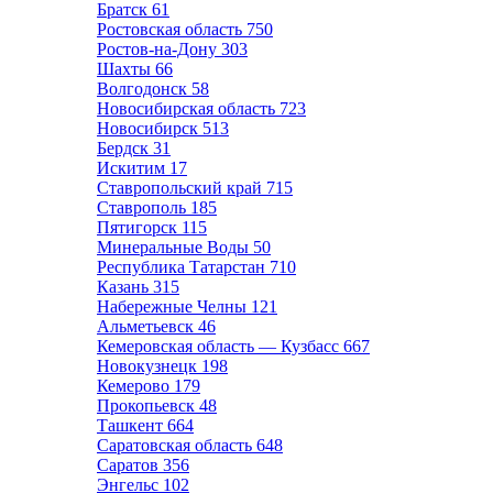
Братск
61
Ростовская область
750
Ростов-на-Дону
303
Шахты
66
Волгодонск
58
Новосибирская область
723
Новосибирск
513
Бердск
31
Искитим
17
Ставропольский край
715
Ставрополь
185
Пятигорск
115
Минеральные Воды
50
Республика Татарстан
710
Казань
315
Набережные Челны
121
Альметьевск
46
Кемеровская область — Кузбасс
667
Новокузнецк
198
Кемерово
179
Прокопьевск
48
Ташкент
664
Саратовская область
648
Саратов
356
Энгельс
102