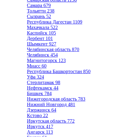
Самара
679
Тольятти
238
Сызрань
52
Республика Дагестан
1109
Махачкала
522
Каспийск
105
Дербент
101
Шымкент
927
Челябинская область
870
Челябинск
454
Магнитогорск
123
Миасс
60
Республика Башкортостан
850
Уфа
324
Стерлитамак
98
Нефтекамск
44
Бишкек
784
Нижегородская область
783
Нижний Новгород
481
Дзержинск
64
Кстово
22
Иркутская область
772
Иркутск
417
Ангарск
113