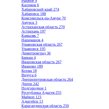
Рыбное
9
Касимов
6
Хабаровский край
274
Хабаровск
188
Комсомольск-на-Амуре
70
Амурск
3
Астраханская область
270
Астрахань
197
Камызяк
7
Нариманов
4
Ульяновская область
267
Ульяновск
195
Димитровград
36
Барыш
4
Ивановская область
267
Иваново
189
Кохма
18
Вичуга
6
Днепропетровская область
264
Днепр
242
Подгородное
1
Республика Адыгея
255
Майкоп
123
Адыгейск
13
Карагандинская область
250