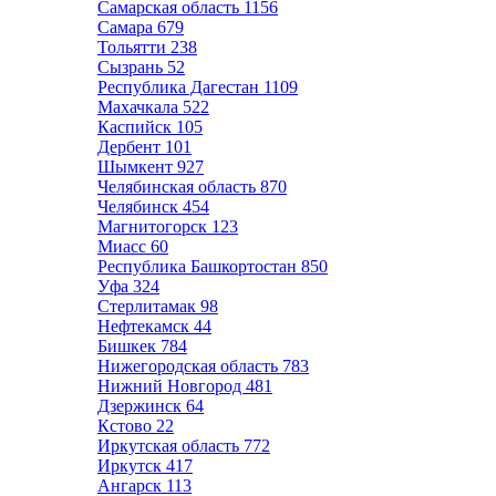
Самарская область
1156
Самара
679
Тольятти
238
Сызрань
52
Республика Дагестан
1109
Махачкала
522
Каспийск
105
Дербент
101
Шымкент
927
Челябинская область
870
Челябинск
454
Магнитогорск
123
Миасс
60
Республика Башкортостан
850
Уфа
324
Стерлитамак
98
Нефтекамск
44
Бишкек
784
Нижегородская область
783
Нижний Новгород
481
Дзержинск
64
Кстово
22
Иркутская область
772
Иркутск
417
Ангарск
113