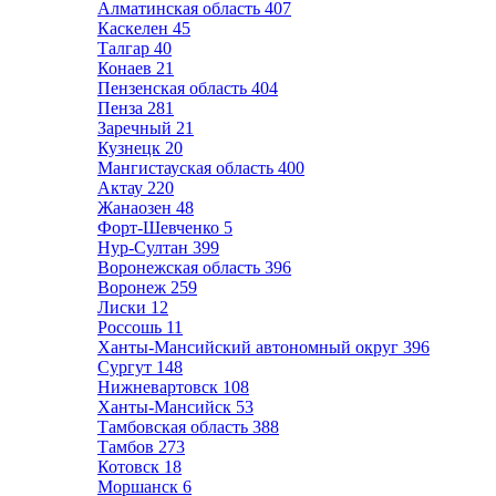
Алматинская область
407
Каскелен
45
Талгар
40
Конаев
21
Пензенская область
404
Пенза
281
Заречный
21
Кузнецк
20
Мангистауская область
400
Актау
220
Жанаозен
48
Форт-Шевченко
5
Нур-Султан
399
Воронежская область
396
Воронеж
259
Лиски
12
Россошь
11
Ханты-Мансийский автономный округ
396
Сургут
148
Нижневартовск
108
Ханты-Мансийск
53
Тамбовская область
388
Тамбов
273
Котовск
18
Моршанск
6