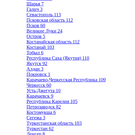
Шарья
7
Галич
3
Севастополь
113
Псковская область
112
Псков
60
Великие Луки
24
Остров
5
Костанайская область
112
Костанай
103
Тобыл
6
Республика Саха (Якутия)
110
Якутск
92
Алдан
3
Покровск
1
Карачаево-Черкесская Республика
109
Черкесск
60
Усть-Джегута
10
Карачаевск
9
Республика Карелия
105
Петрозаводск
82
Костомукша
6
Сегежа
3
Туркестанская область
103
Туркестан
62
Ленгер
8