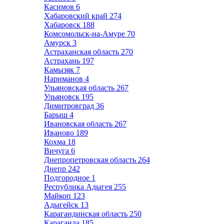
Касимов
6
Хабаровский край
274
Хабаровск
188
Комсомольск-на-Амуре
70
Амурск
3
Астраханская область
270
Астрахань
197
Камызяк
7
Нариманов
4
Ульяновская область
267
Ульяновск
195
Димитровград
36
Барыш
4
Ивановская область
267
Иваново
189
Кохма
18
Вичуга
6
Днепропетровская область
264
Днепр
242
Подгородное
1
Республика Адыгея
255
Майкоп
123
Адыгейск
13
Карагандинская область
250
Караганда
185