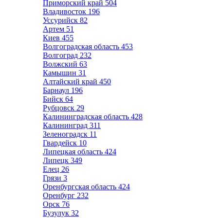
Приморский край
504
Владивосток
196
Уссурийск
82
Артем
51
Киев
455
Волгоградская область
453
Волгоград
232
Волжский
63
Камышин
31
Алтайский край
450
Барнаул
196
Бийск
64
Рубцовск
29
Калининградская область
428
Калининград
311
Зеленоградск
11
Гвардейск
10
Липецкая область
424
Липецк
349
Елец
26
Грязи
3
Оренбургская область
424
Оренбург
232
Орск
76
Бузулук
32