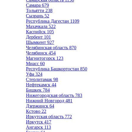
Самара
679
Тольятти
238
Сызрань
52
Республика Дагестан
1109
Махачкала
522
Каспийск
105
Дербент
101
Шымкент
927
Челябинская область
870
Челябинск
454
Магнитогорск
123
Миасс
60
Республика Башкортостан
850
Уфа
324
Стерлитамак
98
Нефтекамск
44
Бишкек
784
Нижегородская область
783
Нижний Новгород
481
Дзержинск
64
Кстово
22
Иркутская область
772
Иркутск
417
Ангарск
113