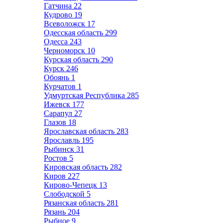
Гатчина
22
Кудрово
19
Всеволожск
17
Одесская область
299
Одесса
243
Черноморск
10
Курская область
290
Курск
246
Обоянь
1
Курчатов
1
Удмуртская Республика
285
Ижевск
177
Сарапул
27
Глазов
18
Ярославская область
283
Ярославль
195
Рыбинск
31
Ростов
5
Кировская область
282
Киров
227
Кирово-Чепецк
13
Слободской
5
Рязанская область
281
Рязань
204
Рыбное
9