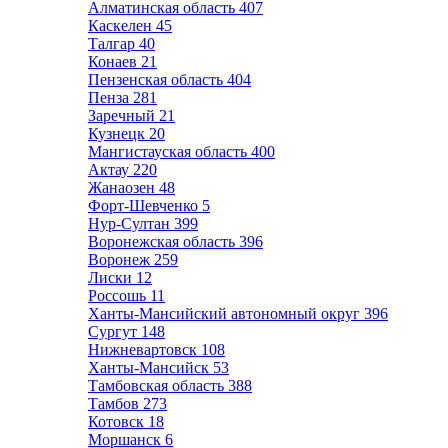
Алматинская область
407
Каскелен
45
Талгар
40
Конаев
21
Пензенская область
404
Пенза
281
Заречный
21
Кузнецк
20
Мангистауская область
400
Актау
220
Жанаозен
48
Форт-Шевченко
5
Нур-Султан
399
Воронежская область
396
Воронеж
259
Лиски
12
Россошь
11
Ханты-Мансийский автономный округ
396
Сургут
148
Нижневартовск
108
Ханты-Мансийск
53
Тамбовская область
388
Тамбов
273
Котовск
18
Моршанск
6