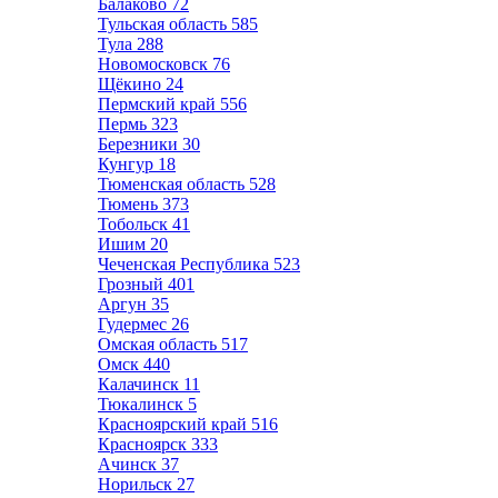
Балаково
72
Тульская область
585
Тула
288
Новомосковск
76
Щёкино
24
Пермский край
556
Пермь
323
Березники
30
Кунгур
18
Тюменская область
528
Тюмень
373
Тобольск
41
Ишим
20
Чеченская Республика
523
Грозный
401
Аргун
35
Гудермес
26
Омская область
517
Омск
440
Калачинск
11
Тюкалинск
5
Красноярский край
516
Красноярск
333
Ачинск
37
Норильск
27