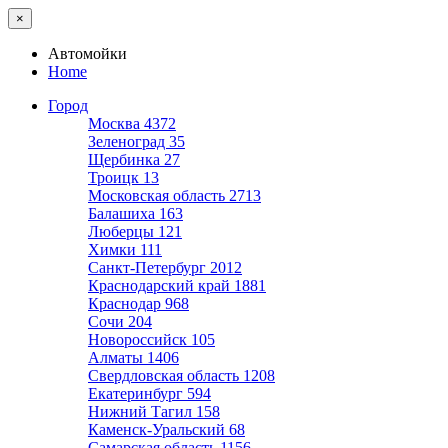
×
Автомойки
Home
Город
Москва
4372
Зеленоград
35
Щербинка
27
Троицк
13
Московская область
2713
Балашиха
163
Люберцы
121
Химки
111
Санкт-Петербург
2012
Краснодарский край
1881
Краснодар
968
Сочи
204
Новороссийск
105
Алматы
1406
Свердловская область
1208
Екатеринбург
594
Нижний Тагил
158
Каменск-Уральский
68
Самарская область
1156