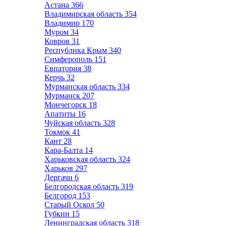
Астана
366
Владимирская область
354
Владимир
170
Муром
34
Ковров
31
Республика Крым
340
Симферополь
151
Евпатория
38
Керчь
32
Мурманская область
334
Мурманск
207
Мончегорск
18
Апатиты
16
Чуйская область
328
Токмок
41
Кант
28
Кара-Балта
14
Харьковская область
324
Харьков
297
Дергачи
6
Белгородская область
319
Белгород
153
Старый Оскол
50
Губкин
15
Ленинградская область
318