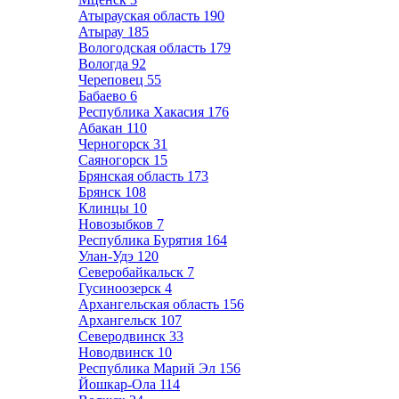
Атырауская область
190
Атырау
185
Вологодская область
179
Вологда
92
Череповец
55
Бабаево
6
Республика Хакасия
176
Абакан
110
Черногорск
31
Саяногорск
15
Брянская область
173
Брянск
108
Клинцы
10
Новозыбков
7
Республика Бурятия
164
Улан-Удэ
120
Северобайкальск
7
Гусиноозерск
4
Архангельская область
156
Архангельск
107
Северодвинск
33
Новодвинск
10
Республика Марий Эл
156
Йошкар-Ола
114