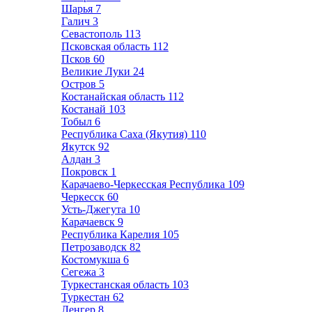
Шарья
7
Галич
3
Севастополь
113
Псковская область
112
Псков
60
Великие Луки
24
Остров
5
Костанайская область
112
Костанай
103
Тобыл
6
Республика Саха (Якутия)
110
Якутск
92
Алдан
3
Покровск
1
Карачаево-Черкесская Республика
109
Черкесск
60
Усть-Джегута
10
Карачаевск
9
Республика Карелия
105
Петрозаводск
82
Костомукша
6
Сегежа
3
Туркестанская область
103
Туркестан
62
Ленгер
8