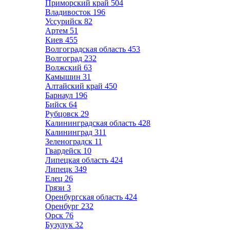
Приморский край
504
Владивосток
196
Уссурийск
82
Артем
51
Киев
455
Волгоградская область
453
Волгоград
232
Волжский
63
Камышин
31
Алтайский край
450
Барнаул
196
Бийск
64
Рубцовск
29
Калининградская область
428
Калининград
311
Зеленоградск
11
Гвардейск
10
Липецкая область
424
Липецк
349
Елец
26
Грязи
3
Оренбургская область
424
Оренбург
232
Орск
76
Бузулук
32