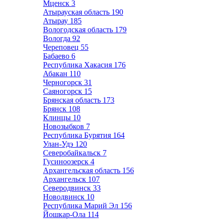
Мценск
3
Атырауская область
190
Атырау
185
Вологодская область
179
Вологда
92
Череповец
55
Бабаево
6
Республика Хакасия
176
Абакан
110
Черногорск
31
Саяногорск
15
Брянская область
173
Брянск
108
Клинцы
10
Новозыбков
7
Республика Бурятия
164
Улан-Удэ
120
Северобайкальск
7
Гусиноозерск
4
Архангельская область
156
Архангельск
107
Северодвинск
33
Новодвинск
10
Республика Марий Эл
156
Йошкар-Ола
114