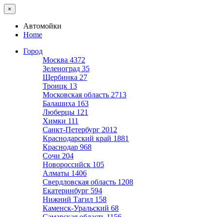
×
Автомойки
Home
Город
Москва
4372
Зеленоград
35
Щербинка
27
Троицк
13
Московская область
2713
Балашиха
163
Люберцы
121
Химки
111
Санкт-Петербург
2012
Краснодарский край
1881
Краснодар
968
Сочи
204
Новороссийск
105
Алматы
1406
Свердловская область
1208
Екатеринбург
594
Нижний Тагил
158
Каменск-Уральский
68
Самарская область
1156