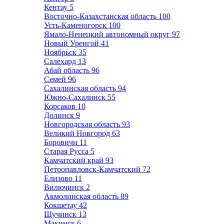
Кентау
5
Восточно-Казахстанская область
100
Усть-Каменогорск
100
Ямало-Ненецкий автономный округ
97
Новый Уренгой
41
Ноябрьск
35
Салехард
13
Абай область
96
Семей
96
Сахалинская область
94
Южно-Сахалинск
55
Корсаков
10
Долинск
9
Новгородская область
93
Великий Новгород
63
Боровичи
11
Старая Русса
5
Камчатский край
93
Петропавловск-Камчатский
72
Елизово
11
Вилючинск
2
Акмолинская область
89
Кокшетау
42
Щучинск
13
Макинск
6