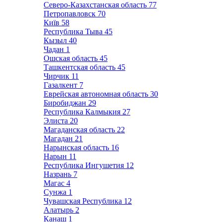
Северо-Казахстанская область
77
Петропавловск
70
Київ
58
Республика Тыва
45
Кызыл
40
Чадан
1
Ошская область
45
Ташкентская область
45
Чирчик
11
Газалкент
7
Еврейская автономная область
30
Биробиджан
29
Республика Калмыкия
27
Элиста
20
Магаданская область
22
Магадан
21
Нарынская область
16
Нарын
11
Республика Ингушетия
12
Назрань
7
Магас
4
Сунжа
1
Чувашская Республика
12
Алатырь
2
Канаш
1