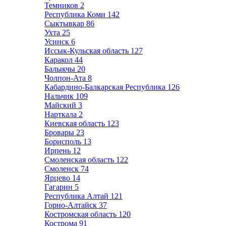
Темников
2
Республика Коми
142
Сыктывкар
86
Ухта
25
Усинск
6
Иссык-Кульская область
127
Каракол
44
Балыкчы
20
Чолпон-Ата
8
Кабардино-Балкарская Республика
126
Нальчик
109
Майский
3
Нарткала
2
Киевская область
123
Бровары
23
Борисполь
13
Ирпень
12
Смоленская область
122
Смоленск
74
Ярцево
14
Гагарин
5
Республика Алтай
121
Горно-Алтайск
37
Костромская область
120
Кострома
91