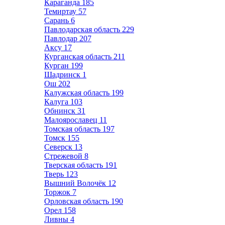
Караганда
185
Темиртау
57
Сарань
6
Павлодарская область
229
Павлодар
207
Аксу
17
Курганская область
211
Курган
199
Шадринск
1
Ош
202
Калужская область
199
Калуга
103
Обнинск
31
Малоярославец
11
Томская область
197
Томск
155
Северск
13
Стрежевой
8
Тверская область
191
Тверь
123
Вышний Волочёк
12
Торжок
7
Орловская область
190
Орел
158
Ливны
4