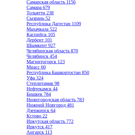
Самарская область
1156
Самара
679
Тольятти
238
Сызрань
52
Республика Дагестан
1109
Махачкала
522
Каспийск
105
Дербент
101
Шымкент
927
Челябинская область
870
Челябинск
454
Магнитогорск
123
Миасс
60
Республика Башкортостан
850
Уфа
324
Стерлитамак
98
Нефтекамск
44
Бишкек
784
Нижегородская область
783
Нижний Новгород
481
Дзержинск
64
Кстово
22
Иркутская область
772
Иркутск
417
Ангарск
113