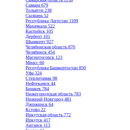
Самара
679
Тольятти
238
Сызрань
52
Республика Дагестан
1109
Махачкала
522
Каспийск
105
Дербент
101
Шымкент
927
Челябинская область
870
Челябинск
454
Магнитогорск
123
Миасс
60
Республика Башкортостан
850
Уфа
324
Стерлитамак
98
Нефтекамск
44
Бишкек
784
Нижегородская область
783
Нижний Новгород
481
Дзержинск
64
Кстово
22
Иркутская область
772
Иркутск
417
Ангарск
113