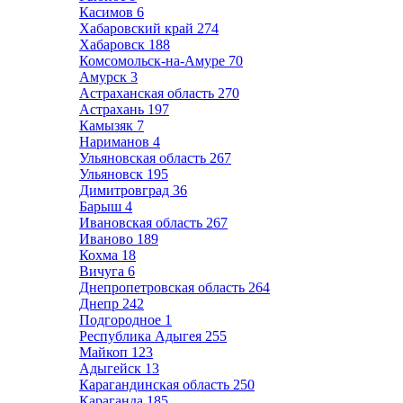
Касимов
6
Хабаровский край
274
Хабаровск
188
Комсомольск-на-Амуре
70
Амурск
3
Астраханская область
270
Астрахань
197
Камызяк
7
Нариманов
4
Ульяновская область
267
Ульяновск
195
Димитровград
36
Барыш
4
Ивановская область
267
Иваново
189
Кохма
18
Вичуга
6
Днепропетровская область
264
Днепр
242
Подгородное
1
Республика Адыгея
255
Майкоп
123
Адыгейск
13
Карагандинская область
250
Караганда
185