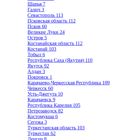
Шарья
7
Галич
3
Севастополь
113
Псковская область
112
Псков
60
Великие Луки
24
Остров
5
Костанайская область
112
Костанай
103
Тобыл
6
Республика Саха (Якутия)
110
Якутск
92
Алдан
3
Покровск
1
Карачаево-Черкесская Республика
109
Черкесск
60
Усть-Джегута
10
Карачаевск
9
Республика Карелия
105
Петрозаводск
82
Костомукша
6
Сегежа
3
Туркестанская область
103
Туркестан
62
Ленгер
8