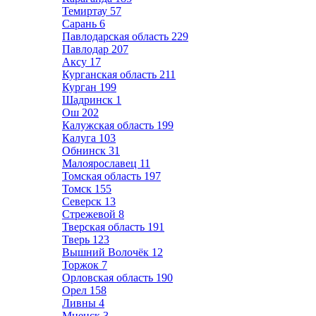
Темиртау
57
Сарань
6
Павлодарская область
229
Павлодар
207
Аксу
17
Курганская область
211
Курган
199
Шадринск
1
Ош
202
Калужская область
199
Калуга
103
Обнинск
31
Малоярославец
11
Томская область
197
Томск
155
Северск
13
Стрежевой
8
Тверская область
191
Тверь
123
Вышний Волочёк
12
Торжок
7
Орловская область
190
Орел
158
Ливны
4
Мценск
3