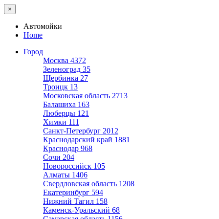
×
Автомойки
Home
Город
Москва
4372
Зеленоград
35
Щербинка
27
Троицк
13
Московская область
2713
Балашиха
163
Люберцы
121
Химки
111
Санкт-Петербург
2012
Краснодарский край
1881
Краснодар
968
Сочи
204
Новороссийск
105
Алматы
1406
Свердловская область
1208
Екатеринбург
594
Нижний Тагил
158
Каменск-Уральский
68
Самарская область
1156