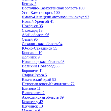
Кентау
5
Восточно-Казахстанская область
100
Усть-Каменогорск
100
Ямало-Ненецкий автономный округ
97
Новый Уренгой
41
Ноябрьск
35
Салехард
13
Абай область
96
Семей
96
Сахалинская область
94
Южно-Сахалинск
55
Корсаков
10
Долинск
9
Новгородская область
93
Великий Новгород
63
Боровичи
11
Старая Русса
5
Камчатский край
93
Петропавловск-Камчатский
72
Елизово
11
Вилючинск
2
Акмолинская область
89
Кокшетау
42
Щучинск
13
Макинск
6