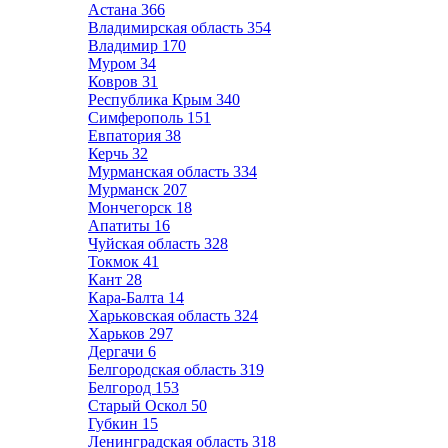
Астана
366
Владимирская область
354
Владимир
170
Муром
34
Ковров
31
Республика Крым
340
Симферополь
151
Евпатория
38
Керчь
32
Мурманская область
334
Мурманск
207
Мончегорск
18
Апатиты
16
Чуйская область
328
Токмок
41
Кант
28
Кара-Балта
14
Харьковская область
324
Харьков
297
Дергачи
6
Белгородская область
319
Белгород
153
Старый Оскол
50
Губкин
15
Ленинградская область
318