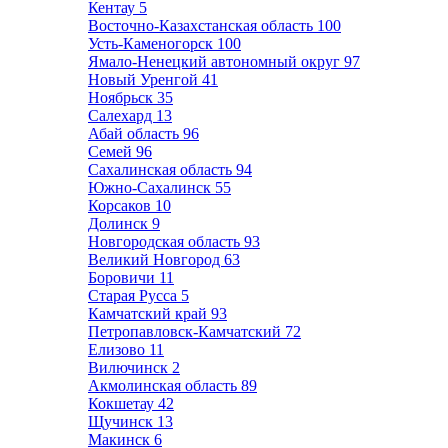
Кентау
5
Восточно-Казахстанская область
100
Усть-Каменогорск
100
Ямало-Ненецкий автономный округ
97
Новый Уренгой
41
Ноябрьск
35
Салехард
13
Абай область
96
Семей
96
Сахалинская область
94
Южно-Сахалинск
55
Корсаков
10
Долинск
9
Новгородская область
93
Великий Новгород
63
Боровичи
11
Старая Русса
5
Камчатский край
93
Петропавловск-Камчатский
72
Елизово
11
Вилючинск
2
Акмолинская область
89
Кокшетау
42
Щучинск
13
Макинск
6