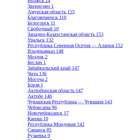
Волжск
24
Звенигово
1
Амурская область
155
Благовещенск
110
Белогорск
11
Свободный
10
Западно-Казахстанская область
153
Уральск
132
Республика Северная Осетия — Алания
152
Владикавказ
148
Моздок
2
Беслан
1
Забайкальский край
147
Чита
136
Могоча
2
Борзя
1
Актюбинская область
147
Актобе
146
Чувашская Республика — Чувашия
143
Чебоксары
96
Новочебоксарск
17
Канаш
10
Республика Мордовия
142
Саранск
85
Рузаевка
9