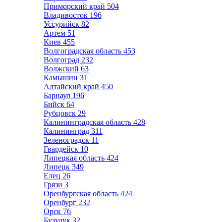
Приморский край
504
Владивосток
196
Уссурийск
82
Артем
51
Киев
455
Волгоградская область
453
Волгоград
232
Волжский
63
Камышин
31
Алтайский край
450
Барнаул
196
Бийск
64
Рубцовск
29
Калининградская область
428
Калининград
311
Зеленоградск
11
Гвардейск
10
Липецкая область
424
Липецк
349
Елец
26
Грязи
3
Оренбургская область
424
Оренбург
232
Орск
76
Бузулук
32