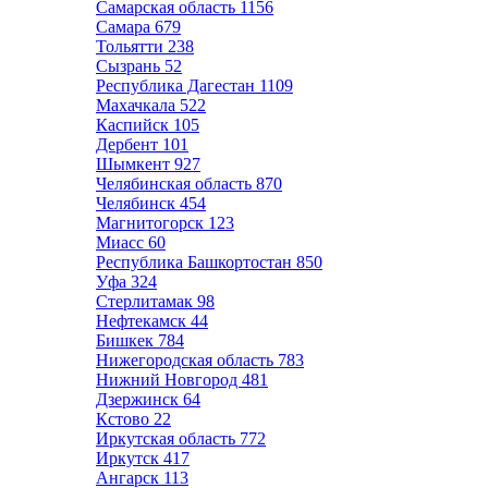
Самарская область
1156
Самара
679
Тольятти
238
Сызрань
52
Республика Дагестан
1109
Махачкала
522
Каспийск
105
Дербент
101
Шымкент
927
Челябинская область
870
Челябинск
454
Магнитогорск
123
Миасс
60
Республика Башкортостан
850
Уфа
324
Стерлитамак
98
Нефтекамск
44
Бишкек
784
Нижегородская область
783
Нижний Новгород
481
Дзержинск
64
Кстово
22
Иркутская область
772
Иркутск
417
Ангарск
113