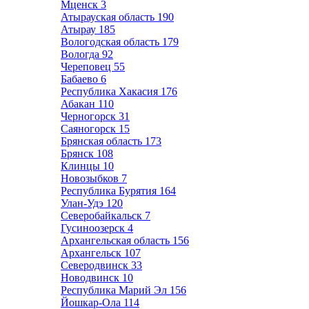
Мценск
3
Атырауская область
190
Атырау
185
Вологодская область
179
Вологда
92
Череповец
55
Бабаево
6
Республика Хакасия
176
Абакан
110
Черногорск
31
Саяногорск
15
Брянская область
173
Брянск
108
Клинцы
10
Новозыбков
7
Республика Бурятия
164
Улан-Удэ
120
Северобайкальск
7
Гусиноозерск
4
Архангельская область
156
Архангельск
107
Северодвинск
33
Новодвинск
10
Республика Марий Эл
156
Йошкар-Ола
114