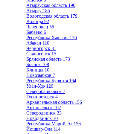
Атырауская область
190
Атырау
185
Вологодская область
179
Вологда
92
Череповец
55
Бабаево
6
Республика Хакасия
176
Абакан
110
Черногорск
31
Саяногорск
15
Брянская область
173
Брянск
108
Клинцы
10
Новозыбков
7
Республика Бурятия
164
Улан-Удэ
120
Северобайкальск
7
Гусиноозерск
4
Архангельская область
156
Архангельск
107
Северодвинск
33
Новодвинск
10
Республика Марий Эл
156
Йошкар-Ола
114