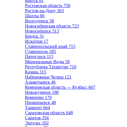
Братск
61
Ростовская область
750
Ростов-на-Дону
303
Шахты
66
Волгодонск
58
Новосибирская область
723
Новосибирск
513
Бердск
31
Искитим
17
Ставропольский край
715
Ставрополь
185
Пятигорск
115
Минеральные Воды
50
Республика Татарстан
710
Казань
315
Набережные Челны
121
Альметьевск
46
Кемеровская область — Кузбасс
667
Новокузнецк
198
Кемерово
179
Прокопьевск
48
Ташкент
664
Саратовская область
648
Саратов
356
Энгельс
102