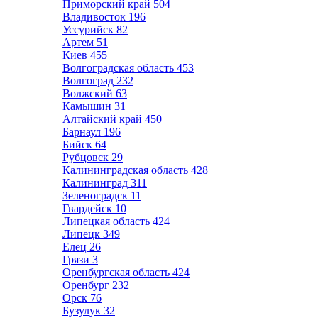
Приморский край
504
Владивосток
196
Уссурийск
82
Артем
51
Киев
455
Волгоградская область
453
Волгоград
232
Волжский
63
Камышин
31
Алтайский край
450
Барнаул
196
Бийск
64
Рубцовск
29
Калининградская область
428
Калининград
311
Зеленоградск
11
Гвардейск
10
Липецкая область
424
Липецк
349
Елец
26
Грязи
3
Оренбургская область
424
Оренбург
232
Орск
76
Бузулук
32