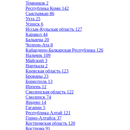
Темников
2
Республика Коми
142
Сыктывкар
86
Ухта
25
Усинск
6
Иссык-Кульская область
127
Каракол
44
Балыкчы
20
Чолпон-Ата
8
Кабардино-Балкарская Республика
126
Нальчик
109
Майский
3
Нарткала
2
Киевская область
123
Бровары
23
Борисполь
13
Ирпень
12
Смоленская область
122
Смоленск
74
Ярцево
14
Гагарин
5
Республика Алтай
121
Горно-Алтайск
37
Костромская область
120
Кострома
91