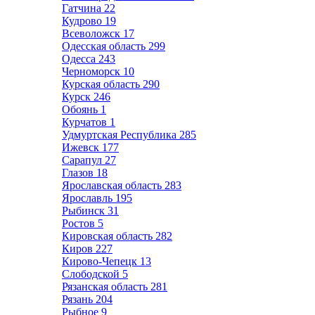
Гатчина
22
Кудрово
19
Всеволожск
17
Одесская область
299
Одесса
243
Черноморск
10
Курская область
290
Курск
246
Обоянь
1
Курчатов
1
Удмуртская Республика
285
Ижевск
177
Сарапул
27
Глазов
18
Ярославская область
283
Ярославль
195
Рыбинск
31
Ростов
5
Кировская область
282
Киров
227
Кирово-Чепецк
13
Слободской
5
Рязанская область
281
Рязань
204
Рыбное
9