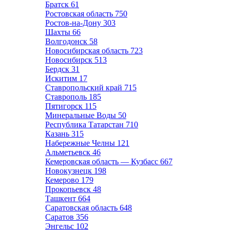
Братск
61
Ростовская область
750
Ростов-на-Дону
303
Шахты
66
Волгодонск
58
Новосибирская область
723
Новосибирск
513
Бердск
31
Искитим
17
Ставропольский край
715
Ставрополь
185
Пятигорск
115
Минеральные Воды
50
Республика Татарстан
710
Казань
315
Набережные Челны
121
Альметьевск
46
Кемеровская область — Кузбасс
667
Новокузнецк
198
Кемерово
179
Прокопьевск
48
Ташкент
664
Саратовская область
648
Саратов
356
Энгельс
102