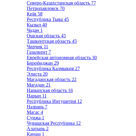
Северо-Казахстанская область
77
Петропавловск
70
Київ
58
Республика Тыва
45
Кызыл
40
Чадан
1
Ошская область
45
Ташкентская область
45
Чирчик
11
Газалкент
7
Еврейская автономная область
30
Биробиджан
29
Республика Калмыкия
27
Элиста
20
Магаданская область
22
Магадан
21
Нарынская область
16
Нарын
11
Республика Ингушетия
12
Назрань
7
Магас
4
Сунжа
1
Чувашская Республика
12
Алатырь
2
Канаш
1