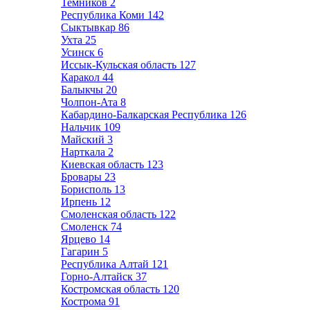
Темников
2
Республика Коми
142
Сыктывкар
86
Ухта
25
Усинск
6
Иссык-Кульская область
127
Каракол
44
Балыкчы
20
Чолпон-Ата
8
Кабардино-Балкарская Республика
126
Нальчик
109
Майский
3
Нарткала
2
Киевская область
123
Бровары
23
Борисполь
13
Ирпень
12
Смоленская область
122
Смоленск
74
Ярцево
14
Гагарин
5
Республика Алтай
121
Горно-Алтайск
37
Костромская область
120
Кострома
91