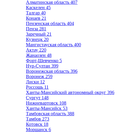
Алматинская область
407
Каскелен
45
Талгар
40
Конаев
21
Пензенская область
404
Пенза
281
Заречный
21
Кузнецк
20
Мангистауская область
400
Актау
220
Жанаозен
48
Форт-Шевченко
5
Нур-Султан
399
Воронежская область
396
Воронеж
259
Лиски
12
Россошь
11
Ханты-Мансийский автономный округ
396
Сургут
148
Нижневартовск
108
Ханты-Мансийск
53
Тамбовская область
388
Тамбов
273
Котовск
18
Моршанск
6