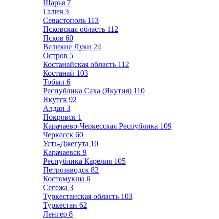
Шарья
7
Галич
3
Севастополь
113
Псковская область
112
Псков
60
Великие Луки
24
Остров
5
Костанайская область
112
Костанай
103
Тобыл
6
Республика Саха (Якутия)
110
Якутск
92
Алдан
3
Покровск
1
Карачаево-Черкесская Республика
109
Черкесск
60
Усть-Джегута
10
Карачаевск
9
Республика Карелия
105
Петрозаводск
82
Костомукша
6
Сегежа
3
Туркестанская область
103
Туркестан
62
Ленгер
8