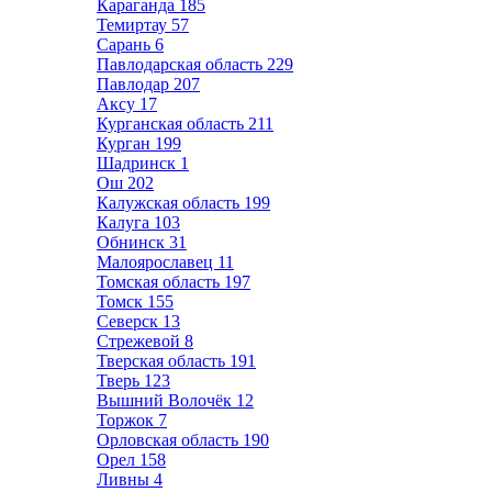
Караганда
185
Темиртау
57
Сарань
6
Павлодарская область
229
Павлодар
207
Аксу
17
Курганская область
211
Курган
199
Шадринск
1
Ош
202
Калужская область
199
Калуга
103
Обнинск
31
Малоярославец
11
Томская область
197
Томск
155
Северск
13
Стрежевой
8
Тверская область
191
Тверь
123
Вышний Волочёк
12
Торжок
7
Орловская область
190
Орел
158
Ливны
4