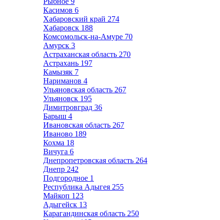
Рыбное
9
Касимов
6
Хабаровский край
274
Хабаровск
188
Комсомольск-на-Амуре
70
Амурск
3
Астраханская область
270
Астрахань
197
Камызяк
7
Нариманов
4
Ульяновская область
267
Ульяновск
195
Димитровград
36
Барыш
4
Ивановская область
267
Иваново
189
Кохма
18
Вичуга
6
Днепропетровская область
264
Днепр
242
Подгородное
1
Республика Адыгея
255
Майкоп
123
Адыгейск
13
Карагандинская область
250