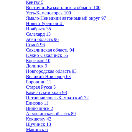
Кентау
5
Восточно-Казахстанская область
100
Усть-Каменогорск
100
Ямало-Ненецкий автономный округ
97
Новый Уренгой
41
Ноябрьск
35
Салехард
13
Абай область
96
Семей
96
Сахалинская область
94
Южно-Сахалинск
55
Корсаков
10
Долинск
9
Новгородская область
93
Великий Новгород
63
Боровичи
11
Старая Русса
5
Камчатский край
93
Петропавловск-Камчатский
72
Елизово
11
Вилючинск
2
Акмолинская область
89
Кокшетау
42
Щучинск
13
Макинск
6