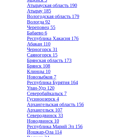
Атырауская область
190
Атырау
185
Вологодская область
179
Вологда
92
Череповец
55
Бабаево
6
Республика Хакасия
176
Абакан
110
Черногорск
31
Саяногорск
15
Брянская область
173
Брянск
108
Клинцы
10
Новозыбков
7
Республика Бурятия
164
Улан-Удэ
120
Северобайкальск
7
Гусиноозерск
4
Архангельская область
156
Архангельск
107
Северодвинск
33
Новодвинск
10
Республика Марий Эл
156
Йошкар-Ола
114