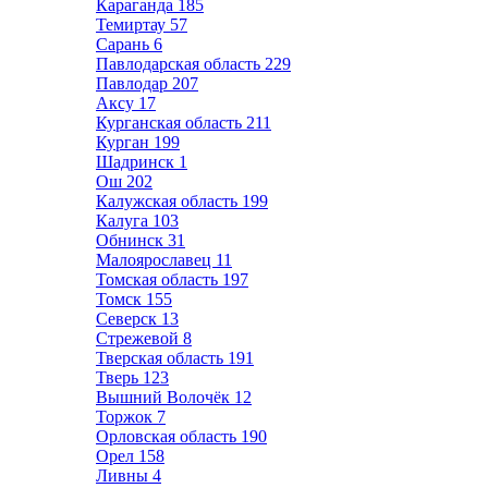
Караганда
185
Темиртау
57
Сарань
6
Павлодарская область
229
Павлодар
207
Аксу
17
Курганская область
211
Курган
199
Шадринск
1
Ош
202
Калужская область
199
Калуга
103
Обнинск
31
Малоярославец
11
Томская область
197
Томск
155
Северск
13
Стрежевой
8
Тверская область
191
Тверь
123
Вышний Волочёк
12
Торжок
7
Орловская область
190
Орел
158
Ливны
4