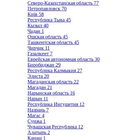
Северо-Казахстанская область
77
Петропавловск
70
Київ
58
Республика Тыва
45
Кызыл
40
Чадан
1
Ошская область
45
Ташкентская область
45
Чирчик
11
Газалкент
7
Еврейская автономная область
30
Биробиджан
29
Республика Калмыкия
27
Элиста
20
Магаданская область
22
Магадан
21
Нарынская область
16
Нарын
11
Республика Ингушетия
12
Назрань
7
Магас
4
Сунжа
1
Чувашская Республика
12
Алатырь
2
Канаш
1