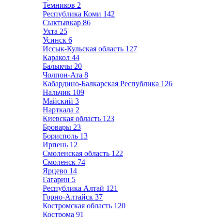
Темников
2
Республика Коми
142
Сыктывкар
86
Ухта
25
Усинск
6
Иссык-Кульская область
127
Каракол
44
Балыкчы
20
Чолпон-Ата
8
Кабардино-Балкарская Республика
126
Нальчик
109
Майский
3
Нарткала
2
Киевская область
123
Бровары
23
Борисполь
13
Ирпень
12
Смоленская область
122
Смоленск
74
Ярцево
14
Гагарин
5
Республика Алтай
121
Горно-Алтайск
37
Костромская область
120
Кострома
91