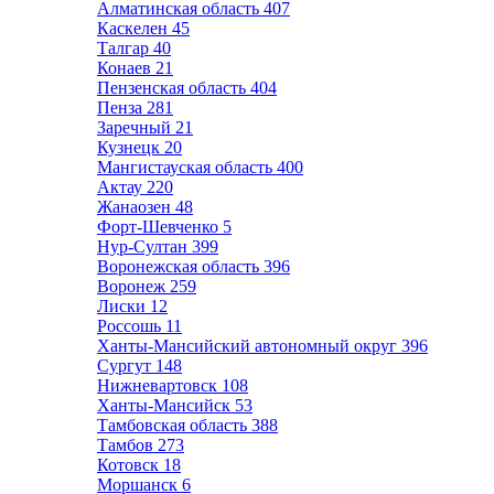
Алматинская область
407
Каскелен
45
Талгар
40
Конаев
21
Пензенская область
404
Пенза
281
Заречный
21
Кузнецк
20
Мангистауская область
400
Актау
220
Жанаозен
48
Форт-Шевченко
5
Нур-Султан
399
Воронежская область
396
Воронеж
259
Лиски
12
Россошь
11
Ханты-Мансийский автономный округ
396
Сургут
148
Нижневартовск
108
Ханты-Мансийск
53
Тамбовская область
388
Тамбов
273
Котовск
18
Моршанск
6