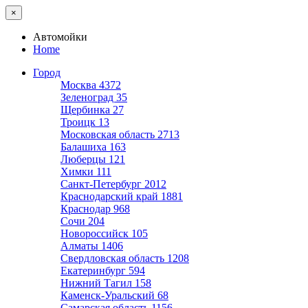
×
Автомойки
Home
Город
Москва
4372
Зеленоград
35
Щербинка
27
Троицк
13
Московская область
2713
Балашиха
163
Люберцы
121
Химки
111
Санкт-Петербург
2012
Краснодарский край
1881
Краснодар
968
Сочи
204
Новороссийск
105
Алматы
1406
Свердловская область
1208
Екатеринбург
594
Нижний Тагил
158
Каменск-Уральский
68
Самарская область
1156