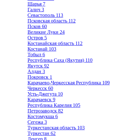
Шарья
7
Галич
3
Севастополь
113
Псковская область
112
Псков
60
Великие Луки
24
Остров
5
Костанайская область
112
Костанай
103
Тобыл
6
Республика Саха (Якутия)
110
Якутск
92
Алдан
3
Покровск
1
Карачаево-Черкесская Республика
109
Черкесск
60
Усть-Джегута
10
Карачаевск
9
Республика Карелия
105
Петрозаводск
82
Костомукша
6
Сегежа
3
Туркестанская область
103
Туркестан
62
Ленгер
8