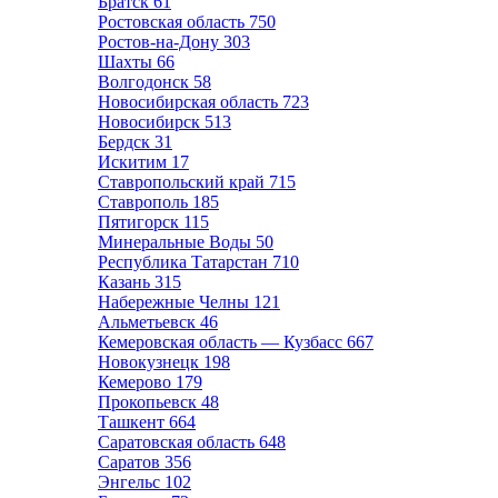
Братск
61
Ростовская область
750
Ростов-на-Дону
303
Шахты
66
Волгодонск
58
Новосибирская область
723
Новосибирск
513
Бердск
31
Искитим
17
Ставропольский край
715
Ставрополь
185
Пятигорск
115
Минеральные Воды
50
Республика Татарстан
710
Казань
315
Набережные Челны
121
Альметьевск
46
Кемеровская область — Кузбасс
667
Новокузнецк
198
Кемерово
179
Прокопьевск
48
Ташкент
664
Саратовская область
648
Саратов
356
Энгельс
102