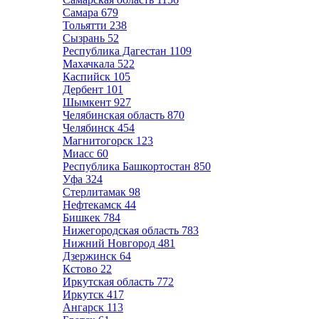
Самара
679
Тольятти
238
Сызрань
52
Республика Дагестан
1109
Махачкала
522
Каспийск
105
Дербент
101
Шымкент
927
Челябинская область
870
Челябинск
454
Магнитогорск
123
Миасс
60
Республика Башкортостан
850
Уфа
324
Стерлитамак
98
Нефтекамск
44
Бишкек
784
Нижегородская область
783
Нижний Новгород
481
Дзержинск
64
Кстово
22
Иркутская область
772
Иркутск
417
Ангарск
113