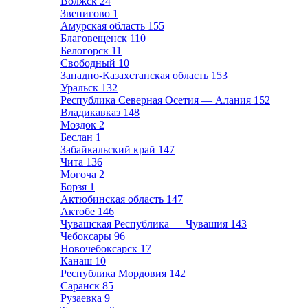
Волжск
24
Звенигово
1
Амурская область
155
Благовещенск
110
Белогорск
11
Свободный
10
Западно-Казахстанская область
153
Уральск
132
Республика Северная Осетия — Алания
152
Владикавказ
148
Моздок
2
Беслан
1
Забайкальский край
147
Чита
136
Могоча
2
Борзя
1
Актюбинская область
147
Актобе
146
Чувашская Республика — Чувашия
143
Чебоксары
96
Новочебоксарск
17
Канаш
10
Республика Мордовия
142
Саранск
85
Рузаевка
9