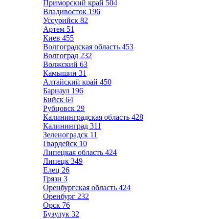
Приморский край
504
Владивосток
196
Уссурийск
82
Артем
51
Киев
455
Волгоградская область
453
Волгоград
232
Волжский
63
Камышин
31
Алтайский край
450
Барнаул
196
Бийск
64
Рубцовск
29
Калининградская область
428
Калининград
311
Зеленоградск
11
Гвардейск
10
Липецкая область
424
Липецк
349
Елец
26
Грязи
3
Оренбургская область
424
Оренбург
232
Орск
76
Бузулук
32