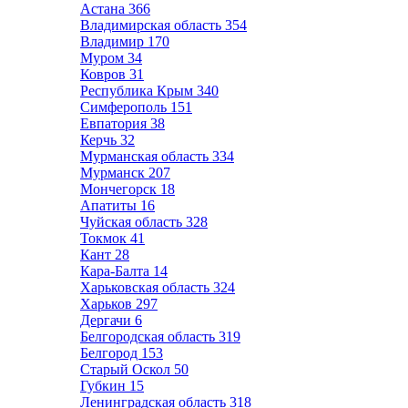
Астана
366
Владимирская область
354
Владимир
170
Муром
34
Ковров
31
Республика Крым
340
Симферополь
151
Евпатория
38
Керчь
32
Мурманская область
334
Мурманск
207
Мончегорск
18
Апатиты
16
Чуйская область
328
Токмок
41
Кант
28
Кара-Балта
14
Харьковская область
324
Харьков
297
Дергачи
6
Белгородская область
319
Белгород
153
Старый Оскол
50
Губкин
15
Ленинградская область
318