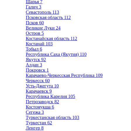
Шарья
7
Галич
3
Севастополь
113
Псковская область
112
Псков
60
Великие Луки
24
Остров
5
Костанайская область
112
Костанай
103
Тобыл
6
Республика Саха (Якутия)
110
Якутск
92
Алдан
3
Покровск
1
Карачаево-Черкесская Республика
109
Черкесск
60
Усть-Джегута
10
Карачаевск
9
Республика Карелия
105
Петрозаводск
82
Костомукша
6
Сегежа
3
Туркестанская область
103
Туркестан
62
Ленгер
8