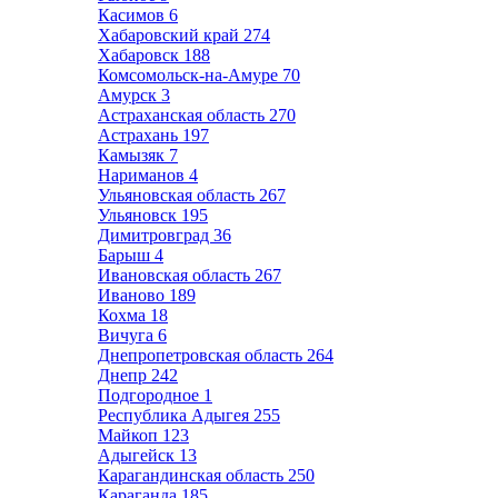
Касимов
6
Хабаровский край
274
Хабаровск
188
Комсомольск-на-Амуре
70
Амурск
3
Астраханская область
270
Астрахань
197
Камызяк
7
Нариманов
4
Ульяновская область
267
Ульяновск
195
Димитровград
36
Барыш
4
Ивановская область
267
Иваново
189
Кохма
18
Вичуга
6
Днепропетровская область
264
Днепр
242
Подгородное
1
Республика Адыгея
255
Майкоп
123
Адыгейск
13
Карагандинская область
250
Караганда
185