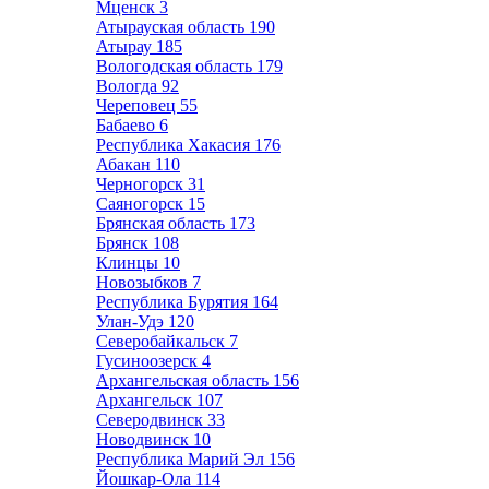
Мценск
3
Атырауская область
190
Атырау
185
Вологодская область
179
Вологда
92
Череповец
55
Бабаево
6
Республика Хакасия
176
Абакан
110
Черногорск
31
Саяногорск
15
Брянская область
173
Брянск
108
Клинцы
10
Новозыбков
7
Республика Бурятия
164
Улан-Удэ
120
Северобайкальск
7
Гусиноозерск
4
Архангельская область
156
Архангельск
107
Северодвинск
33
Новодвинск
10
Республика Марий Эл
156
Йошкар-Ола
114