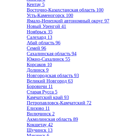
Кентау
5
Восточно-Казахстанская область
100
Усть-Каменогорск
100
Ямало-Ненецкий автономный округ
97
Новый Уренгой
41
Ноябрьск
35
Салехард
13
Абай область
96
Семей
96
Сахалинская область
94
Южно-Сахалинск
55
Корсаков
10
Долинск
9
Новгородская область
93
Великий Новгород
63
Боровичи
11
Старая Русса
5
Камчатский край
93
Петропавловск-Камчатский
72
Елизово
11
Вилючинск
2
Акмолинская область
89
Кокшетау
42
Щучинск
13
Макинск
6