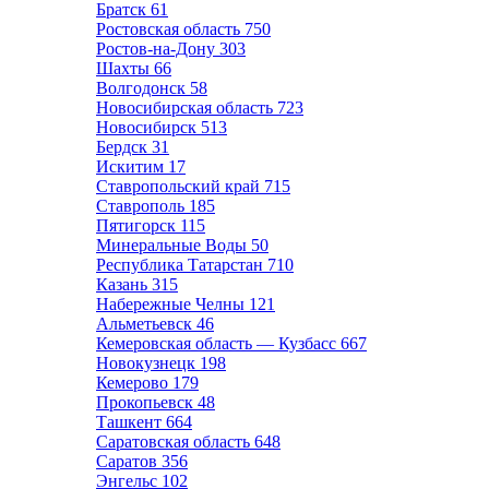
Братск
61
Ростовская область
750
Ростов-на-Дону
303
Шахты
66
Волгодонск
58
Новосибирская область
723
Новосибирск
513
Бердск
31
Искитим
17
Ставропольский край
715
Ставрополь
185
Пятигорск
115
Минеральные Воды
50
Республика Татарстан
710
Казань
315
Набережные Челны
121
Альметьевск
46
Кемеровская область — Кузбасс
667
Новокузнецк
198
Кемерово
179
Прокопьевск
48
Ташкент
664
Саратовская область
648
Саратов
356
Энгельс
102