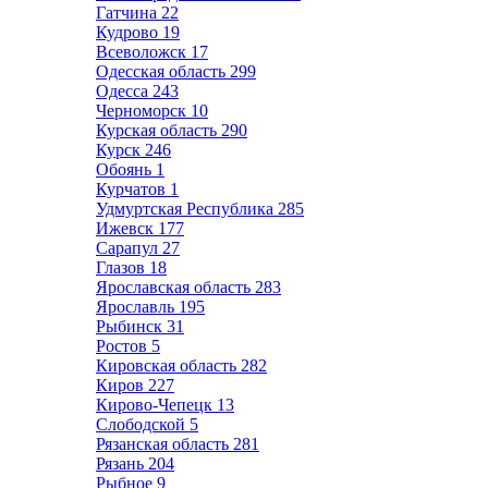
Гатчина
22
Кудрово
19
Всеволожск
17
Одесская область
299
Одесса
243
Черноморск
10
Курская область
290
Курск
246
Обоянь
1
Курчатов
1
Удмуртская Республика
285
Ижевск
177
Сарапул
27
Глазов
18
Ярославская область
283
Ярославль
195
Рыбинск
31
Ростов
5
Кировская область
282
Киров
227
Кирово-Чепецк
13
Слободской
5
Рязанская область
281
Рязань
204
Рыбное
9