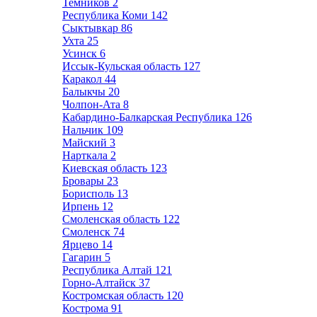
Темников
2
Республика Коми
142
Сыктывкар
86
Ухта
25
Усинск
6
Иссык-Кульская область
127
Каракол
44
Балыкчы
20
Чолпон-Ата
8
Кабардино-Балкарская Республика
126
Нальчик
109
Майский
3
Нарткала
2
Киевская область
123
Бровары
23
Борисполь
13
Ирпень
12
Смоленская область
122
Смоленск
74
Ярцево
14
Гагарин
5
Республика Алтай
121
Горно-Алтайск
37
Костромская область
120
Кострома
91