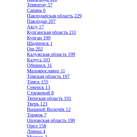
Темиртау
57
Сарань
6
Павлодарская область
229
Павлодар
207
Аксу
17
Курганская область
211
Курган
199
Шадринск
1
Ош
202
Калужская область
199
Калуга
103
Обнинск
31
Малоярославец
11
Томская область
197
Томск
155
Северск
13
Стрежевой
8
Тверская область
191
Тверь
123
Вышний Волочёк
12
Торжок
7
Орловская область
190
Орел
158
Ливны
4
Мценск
3