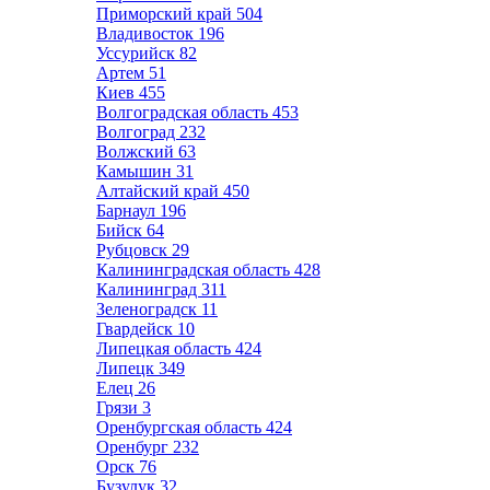
Приморский край
504
Владивосток
196
Уссурийск
82
Артем
51
Киев
455
Волгоградская область
453
Волгоград
232
Волжский
63
Камышин
31
Алтайский край
450
Барнаул
196
Бийск
64
Рубцовск
29
Калининградская область
428
Калининград
311
Зеленоградск
11
Гвардейск
10
Липецкая область
424
Липецк
349
Елец
26
Грязи
3
Оренбургская область
424
Оренбург
232
Орск
76
Бузулук
32