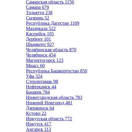
Самарская область
1156
Самара
679
Тольятти
238
Сызрань
52
Республика Дагестан
1109
Махачкала
522
Каспийск
105
Дербент
101
Шымкент
927
Челябинская область
870
Челябинск
454
Магнитогорск
123
Миасс
60
Республика Башкортостан
850
Уфа
324
Стерлитамак
98
Нефтекамск
44
Бишкек
784
Нижегородская область
783
Нижний Новгород
481
Дзержинск
64
Кстово
22
Иркутская область
772
Иркутск
417
Ангарск
113