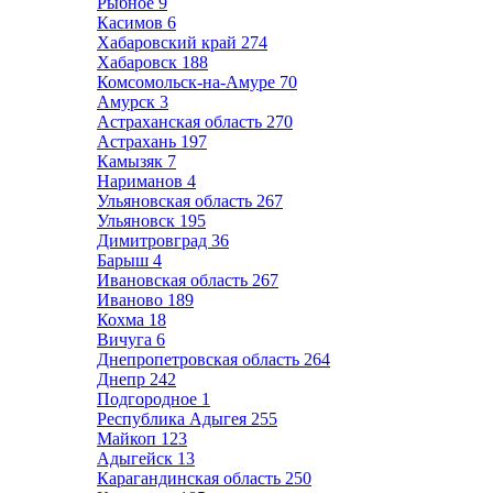
Рыбное
9
Касимов
6
Хабаровский край
274
Хабаровск
188
Комсомольск-на-Амуре
70
Амурск
3
Астраханская область
270
Астрахань
197
Камызяк
7
Нариманов
4
Ульяновская область
267
Ульяновск
195
Димитровград
36
Барыш
4
Ивановская область
267
Иваново
189
Кохма
18
Вичуга
6
Днепропетровская область
264
Днепр
242
Подгородное
1
Республика Адыгея
255
Майкоп
123
Адыгейск
13
Карагандинская область
250