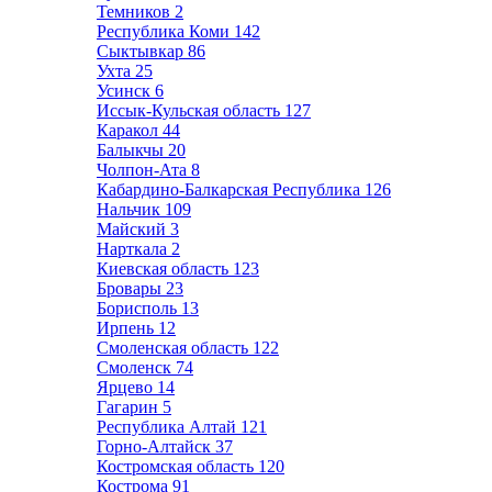
Темников
2
Республика Коми
142
Сыктывкар
86
Ухта
25
Усинск
6
Иссык-Кульская область
127
Каракол
44
Балыкчы
20
Чолпон-Ата
8
Кабардино-Балкарская Республика
126
Нальчик
109
Майский
3
Нарткала
2
Киевская область
123
Бровары
23
Борисполь
13
Ирпень
12
Смоленская область
122
Смоленск
74
Ярцево
14
Гагарин
5
Республика Алтай
121
Горно-Алтайск
37
Костромская область
120
Кострома
91