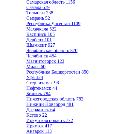
Самарская область
1156
Самара
679
Тольятти
238
Сызрань
52
Республика Дагестан
1109
Махачкала
522
Каспийск
105
Дербент
101
Шымкент
927
Челябинская область
870
Челябинск
454
Магнитогорск
123
Миасс
60
Республика Башкортостан
850
Уфа
324
Стерлитамак
98
Нефтекамск
44
Бишкек
784
Нижегородская область
783
Нижний Новгород
481
Дзержинск
64
Кстово
22
Иркутская область
772
Иркутск
417
Ангарск
113