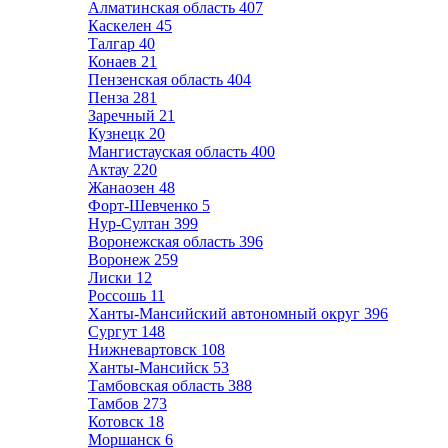
Алматинская область
407
Каскелен
45
Талгар
40
Конаев
21
Пензенская область
404
Пенза
281
Заречный
21
Кузнецк
20
Мангистауская область
400
Актау
220
Жанаозен
48
Форт-Шевченко
5
Нур-Султан
399
Воронежская область
396
Воронеж
259
Лиски
12
Россошь
11
Ханты-Мансийский автономный округ
396
Сургут
148
Нижневартовск
108
Ханты-Мансийск
53
Тамбовская область
388
Тамбов
273
Котовск
18
Моршанск
6