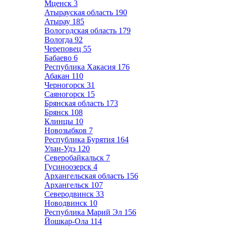
Мценск
3
Атырауская область
190
Атырау
185
Вологодская область
179
Вологда
92
Череповец
55
Бабаево
6
Республика Хакасия
176
Абакан
110
Черногорск
31
Саяногорск
15
Брянская область
173
Брянск
108
Клинцы
10
Новозыбков
7
Республика Бурятия
164
Улан-Удэ
120
Северобайкальск
7
Гусиноозерск
4
Архангельская область
156
Архангельск
107
Северодвинск
33
Новодвинск
10
Республика Марий Эл
156
Йошкар-Ола
114