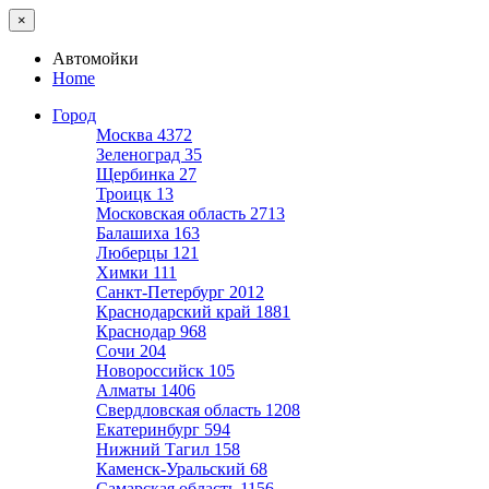
×
Автомойки
Home
Город
Москва
4372
Зеленоград
35
Щербинка
27
Троицк
13
Московская область
2713
Балашиха
163
Люберцы
121
Химки
111
Санкт-Петербург
2012
Краснодарский край
1881
Краснодар
968
Сочи
204
Новороссийск
105
Алматы
1406
Свердловская область
1208
Екатеринбург
594
Нижний Тагил
158
Каменск-Уральский
68
Самарская область
1156