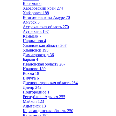
Касимов
6
Хабаровский край
274
Хабаровск
188
Комсомольск-на-Амуре
70
Амурск
3
Астраханская область
270
Астрахань
197
Камызяк
7
Нариманов
4
Ульяновская область
267
Ульяновск
195
Димитровград
36
Барыш
4
Ивановская область
267
Иваново
189
Кохма
18
Вичуга
6
Днепропетровская область
264
Днепр
242
Подгородное
1
Республика Адыгея
255
Майкоп
123
Адыгейск
13
Карагандинская область
250
Караганда
185