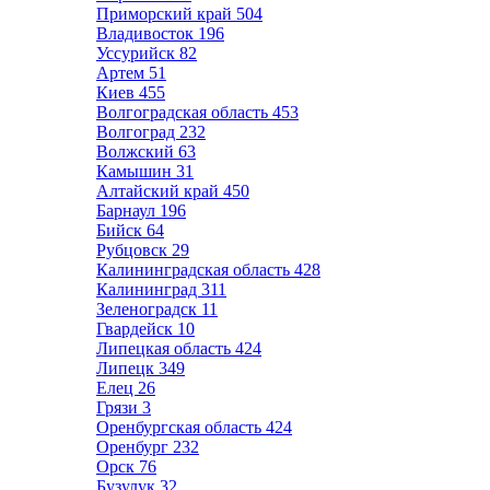
Приморский край
504
Владивосток
196
Уссурийск
82
Артем
51
Киев
455
Волгоградская область
453
Волгоград
232
Волжский
63
Камышин
31
Алтайский край
450
Барнаул
196
Бийск
64
Рубцовск
29
Калининградская область
428
Калининград
311
Зеленоградск
11
Гвардейск
10
Липецкая область
424
Липецк
349
Елец
26
Грязи
3
Оренбургская область
424
Оренбург
232
Орск
76
Бузулук
32