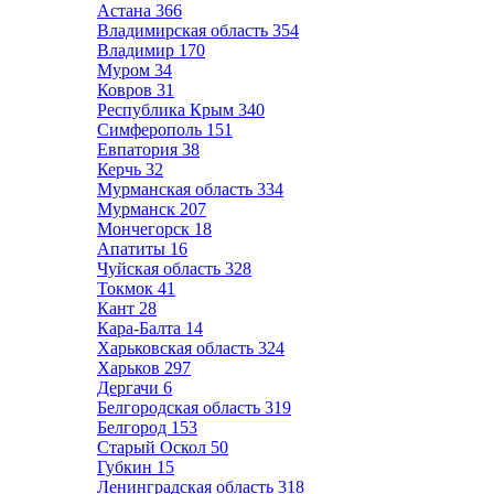
Астана
366
Владимирская область
354
Владимир
170
Муром
34
Ковров
31
Республика Крым
340
Симферополь
151
Евпатория
38
Керчь
32
Мурманская область
334
Мурманск
207
Мончегорск
18
Апатиты
16
Чуйская область
328
Токмок
41
Кант
28
Кара-Балта
14
Харьковская область
324
Харьков
297
Дергачи
6
Белгородская область
319
Белгород
153
Старый Оскол
50
Губкин
15
Ленинградская область
318