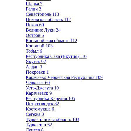
Шарья
7
Галич
3
Севастополь
113
Псковская область
112
Псков
60
Великие Луки
24
Остров
5
Костанайская область
112
Костанай
103
Тобыл
6
Республика Саха (Якутия)
110
Якутск
92
Алдан
3
Покровск
1
Карачаево-Черкесская Республика
109
Черкесск
60
Усть-Джегута
10
Карачаевск
9
Республика Карелия
105
Петрозаводск
82
Костомукша
6
Сегежа
3
Туркестанская область
103
Туркестан
62
Ленгер
8