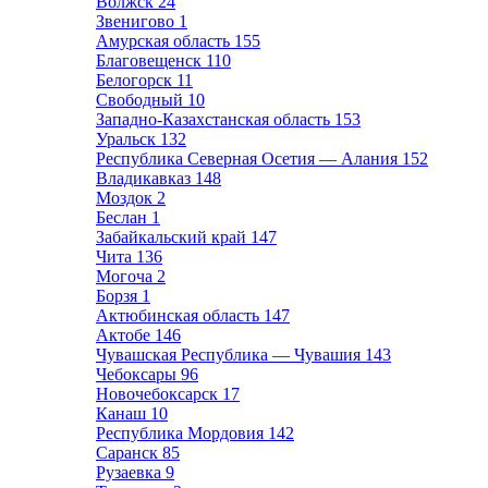
Волжск
24
Звенигово
1
Амурская область
155
Благовещенск
110
Белогорск
11
Свободный
10
Западно-Казахстанская область
153
Уральск
132
Республика Северная Осетия — Алания
152
Владикавказ
148
Моздок
2
Беслан
1
Забайкальский край
147
Чита
136
Могоча
2
Борзя
1
Актюбинская область
147
Актобе
146
Чувашская Республика — Чувашия
143
Чебоксары
96
Новочебоксарск
17
Канаш
10
Республика Мордовия
142
Саранск
85
Рузаевка
9