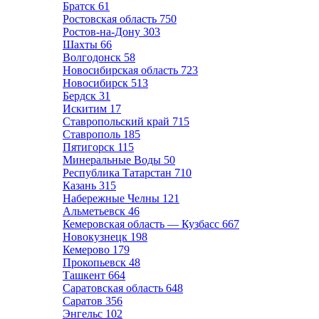
Братск
61
Ростовская область
750
Ростов-на-Дону
303
Шахты
66
Волгодонск
58
Новосибирская область
723
Новосибирск
513
Бердск
31
Искитим
17
Ставропольский край
715
Ставрополь
185
Пятигорск
115
Минеральные Воды
50
Республика Татарстан
710
Казань
315
Набережные Челны
121
Альметьевск
46
Кемеровская область — Кузбасс
667
Новокузнецк
198
Кемерово
179
Прокопьевск
48
Ташкент
664
Саратовская область
648
Саратов
356
Энгельс
102