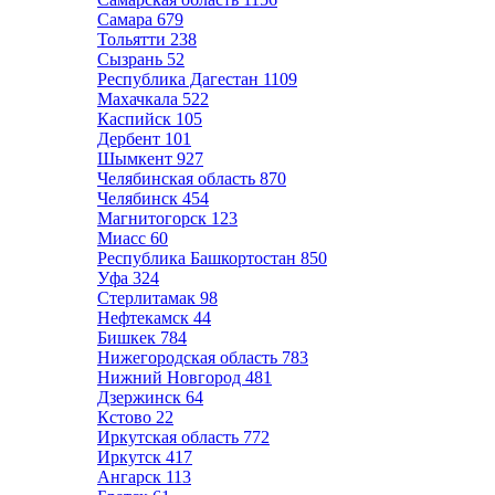
Самара
679
Тольятти
238
Сызрань
52
Республика Дагестан
1109
Махачкала
522
Каспийск
105
Дербент
101
Шымкент
927
Челябинская область
870
Челябинск
454
Магнитогорск
123
Миасс
60
Республика Башкортостан
850
Уфа
324
Стерлитамак
98
Нефтекамск
44
Бишкек
784
Нижегородская область
783
Нижний Новгород
481
Дзержинск
64
Кстово
22
Иркутская область
772
Иркутск
417
Ангарск
113