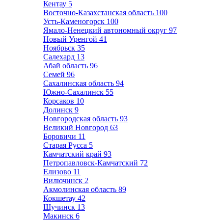
Кентау
5
Восточно-Казахстанская область
100
Усть-Каменогорск
100
Ямало-Ненецкий автономный округ
97
Новый Уренгой
41
Ноябрьск
35
Салехард
13
Абай область
96
Семей
96
Сахалинская область
94
Южно-Сахалинск
55
Корсаков
10
Долинск
9
Новгородская область
93
Великий Новгород
63
Боровичи
11
Старая Русса
5
Камчатский край
93
Петропавловск-Камчатский
72
Елизово
11
Вилючинск
2
Акмолинская область
89
Кокшетау
42
Щучинск
13
Макинск
6