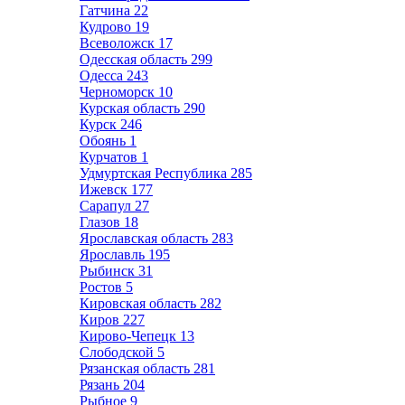
Гатчина
22
Кудрово
19
Всеволожск
17
Одесская область
299
Одесса
243
Черноморск
10
Курская область
290
Курск
246
Обоянь
1
Курчатов
1
Удмуртская Республика
285
Ижевск
177
Сарапул
27
Глазов
18
Ярославская область
283
Ярославль
195
Рыбинск
31
Ростов
5
Кировская область
282
Киров
227
Кирово-Чепецк
13
Слободской
5
Рязанская область
281
Рязань
204
Рыбное
9