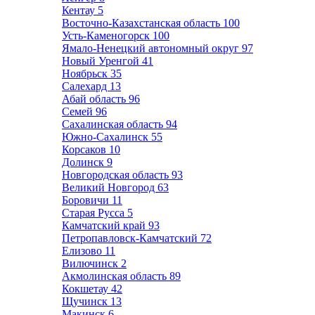
Кентау
5
Восточно-Казахстанская область
100
Усть-Каменогорск
100
Ямало-Ненецкий автономный округ
97
Новый Уренгой
41
Ноябрьск
35
Салехард
13
Абай область
96
Семей
96
Сахалинская область
94
Южно-Сахалинск
55
Корсаков
10
Долинск
9
Новгородская область
93
Великий Новгород
63
Боровичи
11
Старая Русса
5
Камчатский край
93
Петропавловск-Камчатский
72
Елизово
11
Вилючинск
2
Акмолинская область
89
Кокшетау
42
Щучинск
13
Макинск
6