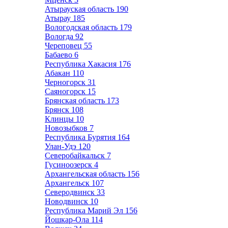
Атырауская область
190
Атырау
185
Вологодская область
179
Вологда
92
Череповец
55
Бабаево
6
Республика Хакасия
176
Абакан
110
Черногорск
31
Саяногорск
15
Брянская область
173
Брянск
108
Клинцы
10
Новозыбков
7
Республика Бурятия
164
Улан-Удэ
120
Северобайкальск
7
Гусиноозерск
4
Архангельская область
156
Архангельск
107
Северодвинск
33
Новодвинск
10
Республика Марий Эл
156
Йошкар-Ола
114