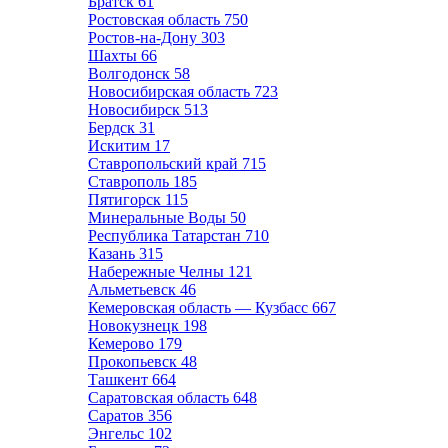
Братск
61
Ростовская область
750
Ростов-на-Дону
303
Шахты
66
Волгодонск
58
Новосибирская область
723
Новосибирск
513
Бердск
31
Искитим
17
Ставропольский край
715
Ставрополь
185
Пятигорск
115
Минеральные Воды
50
Республика Татарстан
710
Казань
315
Набережные Челны
121
Альметьевск
46
Кемеровская область — Кузбасс
667
Новокузнецк
198
Кемерово
179
Прокопьевск
48
Ташкент
664
Саратовская область
648
Саратов
356
Энгельс
102