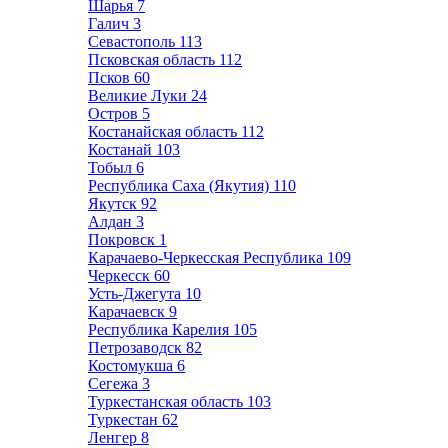
Шарья
7
Галич
3
Севастополь
113
Псковская область
112
Псков
60
Великие Луки
24
Остров
5
Костанайская область
112
Костанай
103
Тобыл
6
Республика Саха (Якутия)
110
Якутск
92
Алдан
3
Покровск
1
Карачаево-Черкесская Республика
109
Черкесск
60
Усть-Джегута
10
Карачаевск
9
Республика Карелия
105
Петрозаводск
82
Костомукша
6
Сегежа
3
Туркестанская область
103
Туркестан
62
Ленгер
8