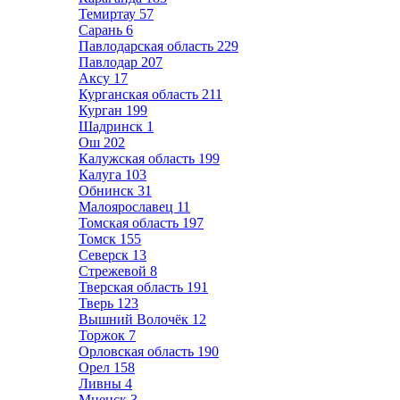
Темиртау
57
Сарань
6
Павлодарская область
229
Павлодар
207
Аксу
17
Курганская область
211
Курган
199
Шадринск
1
Ош
202
Калужская область
199
Калуга
103
Обнинск
31
Малоярославец
11
Томская область
197
Томск
155
Северск
13
Стрежевой
8
Тверская область
191
Тверь
123
Вышний Волочёк
12
Торжок
7
Орловская область
190
Орел
158
Ливны
4
Мценск
3