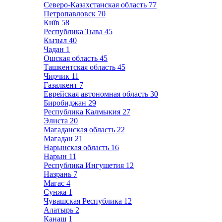
Северо-Казахстанская область
77
Петропавловск
70
Київ
58
Республика Тыва
45
Кызыл
40
Чадан
1
Ошская область
45
Ташкентская область
45
Чирчик
11
Газалкент
7
Еврейская автономная область
30
Биробиджан
29
Республика Калмыкия
27
Элиста
20
Магаданская область
22
Магадан
21
Нарынская область
16
Нарын
11
Республика Ингушетия
12
Назрань
7
Магас
4
Сунжа
1
Чувашская Республика
12
Алатырь
2
Канаш
1