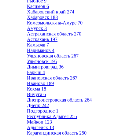
Рыбное
9
Касимов
6
Хабаровский край
274
Хабаровск
188
Комсомольск-на-Амуре
70
Амурск
3
Астраханская область
270
Астрахань
197
Камызяк
7
Нариманов
4
Ульяновская область
267
Ульяновск
195
Димитровград
36
Барыш
4
Ивановская область
267
Иваново
189
Кохма
18
Вичуга
6
Днепропетровская область
264
Днепр
242
Подгородное
1
Республика Адыгея
255
Майкоп
123
Адыгейск
13
Карагандинская область
250