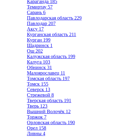
Караганда
185
Темиртау
57
Сарань
6
Павлодарская область
229
Павлодар
207
Аксу
17
Курганская область
211
Курган
199
Шадринск
1
Ош
202
Калужская область
199
Калуга
103
Обнинск
31
Малоярославец
11
Томская область
197
Томск
155
Северск
13
Стрежевой
8
Тверская область
191
Тверь
123
Вышний Волочёк
12
Торжок
7
Орловская область
190
Орел
158
Ливны
4