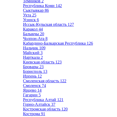
Темников
2
Республика Коми
142
Сыктывкар
86
Ухта
25
Усинск
6
Иссык-Кульская область
127
Каракол
44
Балыкчы
20
Чолпон-Ата
8
Кабардино-Балкарская Республика
126
Нальчик
109
Майский
3
Нарткала
2
Киевская область
123
Бровары
23
Борисполь
13
Ирпень
12
Смоленская область
122
Смоленск
74
Ярцево
14
Гагарин
5
Республика Алтай
121
Горно-Алтайск
37
Костромская область
120
Кострома
91