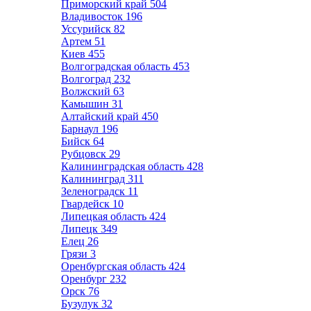
Приморский край
504
Владивосток
196
Уссурийск
82
Артем
51
Киев
455
Волгоградская область
453
Волгоград
232
Волжский
63
Камышин
31
Алтайский край
450
Барнаул
196
Бийск
64
Рубцовск
29
Калининградская область
428
Калининград
311
Зеленоградск
11
Гвардейск
10
Липецкая область
424
Липецк
349
Елец
26
Грязи
3
Оренбургская область
424
Оренбург
232
Орск
76
Бузулук
32