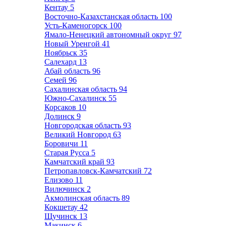
Кентау
5
Восточно-Казахстанская область
100
Усть-Каменогорск
100
Ямало-Ненецкий автономный округ
97
Новый Уренгой
41
Ноябрьск
35
Салехард
13
Абай область
96
Семей
96
Сахалинская область
94
Южно-Сахалинск
55
Корсаков
10
Долинск
9
Новгородская область
93
Великий Новгород
63
Боровичи
11
Старая Русса
5
Камчатский край
93
Петропавловск-Камчатский
72
Елизово
11
Вилючинск
2
Акмолинская область
89
Кокшетау
42
Щучинск
13
Макинск
6