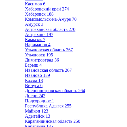
Касимов
6
Хабаровский край
274
Хабаровск
188
Комсомольск-на-Амуре
70
Амурск
3
Астраханская область
270
Астрахань
197
Камызяк
7
Нариманов
4
Ульяновская область
267
Ульяновск
195
Димитровград
36
Барыш
4
Ивановская область
267
Иваново
189
Кохма
18
Вичуга
6
Днепропетровская область
264
Днепр
242
Подгородное
1
Республика Адыгея
255
Майкоп
123
Адыгейск
13
Карагандинская область
250
Караганда
185