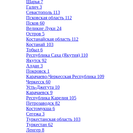
Шарья
7
Галич
3
Севастополь
113
Псковская область
112
Псков
60
Великие Луки
24
Остров
5
Костанайская область
112
Костанай
103
Тобыл
6
Республика Саха (Якутия)
110
Якутск
92
Алдан
3
Покровск
1
Карачаево-Черкесская Республика
109
Черкесск
60
Усть-Джегута
10
Карачаевск
9
Республика Карелия
105
Петрозаводск
82
Костомукша
6
Сегежа
3
Туркестанская область
103
Туркестан
62
Ленгер
8