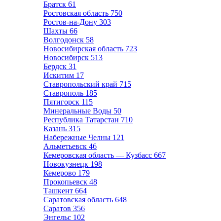
Братск
61
Ростовская область
750
Ростов-на-Дону
303
Шахты
66
Волгодонск
58
Новосибирская область
723
Новосибирск
513
Бердск
31
Искитим
17
Ставропольский край
715
Ставрополь
185
Пятигорск
115
Минеральные Воды
50
Республика Татарстан
710
Казань
315
Набережные Челны
121
Альметьевск
46
Кемеровская область — Кузбасс
667
Новокузнецк
198
Кемерово
179
Прокопьевск
48
Ташкент
664
Саратовская область
648
Саратов
356
Энгельс
102