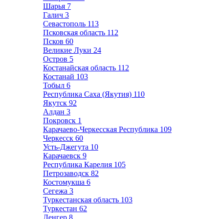
Шарья
7
Галич
3
Севастополь
113
Псковская область
112
Псков
60
Великие Луки
24
Остров
5
Костанайская область
112
Костанай
103
Тобыл
6
Республика Саха (Якутия)
110
Якутск
92
Алдан
3
Покровск
1
Карачаево-Черкесская Республика
109
Черкесск
60
Усть-Джегута
10
Карачаевск
9
Республика Карелия
105
Петрозаводск
82
Костомукша
6
Сегежа
3
Туркестанская область
103
Туркестан
62
Ленгер
8