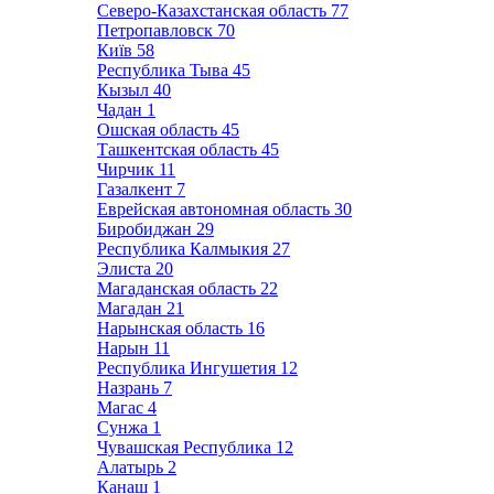
Северо-Казахстанская область
77
Петропавловск
70
Київ
58
Республика Тыва
45
Кызыл
40
Чадан
1
Ошская область
45
Ташкентская область
45
Чирчик
11
Газалкент
7
Еврейская автономная область
30
Биробиджан
29
Республика Калмыкия
27
Элиста
20
Магаданская область
22
Магадан
21
Нарынская область
16
Нарын
11
Республика Ингушетия
12
Назрань
7
Магас
4
Сунжа
1
Чувашская Республика
12
Алатырь
2
Канаш
1