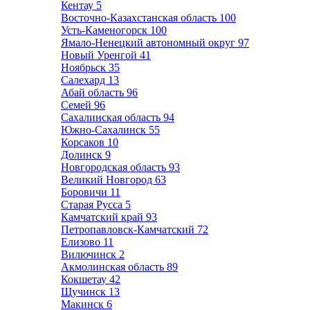
Кентау
5
Восточно-Казахстанская область
100
Усть-Каменогорск
100
Ямало-Ненецкий автономный округ
97
Новый Уренгой
41
Ноябрьск
35
Салехард
13
Абай область
96
Семей
96
Сахалинская область
94
Южно-Сахалинск
55
Корсаков
10
Долинск
9
Новгородская область
93
Великий Новгород
63
Боровичи
11
Старая Русса
5
Камчатский край
93
Петропавловск-Камчатский
72
Елизово
11
Вилючинск
2
Акмолинская область
89
Кокшетау
42
Щучинск
13
Макинск
6