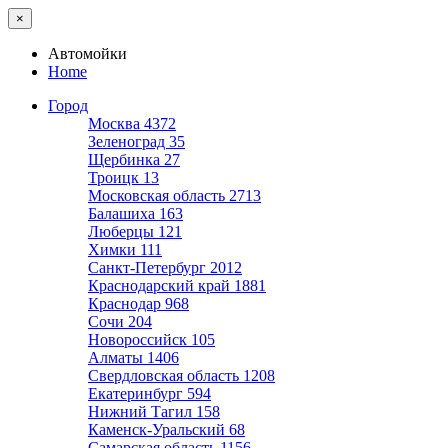
×
Автомойки
Home
Город
Москва
4372
Зеленоград
35
Щербинка
27
Троицк
13
Московская область
2713
Балашиха
163
Люберцы
121
Химки
111
Санкт-Петербург
2012
Краснодарский край
1881
Краснодар
968
Сочи
204
Новороссийск
105
Алматы
1406
Свердловская область
1208
Екатеринбург
594
Нижний Тагил
158
Каменск-Уральский
68
Самарская область
1156