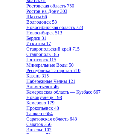
Братск
61
Ростовская область
750
Ростов-на-Дону
303
Шахты
66
Волгодонск
58
Новосибирская область
723
Новосибирск
513
Бердск
31
Искитим
17
Ставропольский край
715
Ставрополь
185
Пятигорск
115
Минеральные Воды
50
Республика Татарстан
710
Казань
315
Набережные Челны
121
Альметьевск
46
Кемеровская область — Кузбасс
667
Новокузнецк
198
Кемерово
179
Прокопьевск
48
Ташкент
664
Саратовская область
648
Саратов
356
Энгельс
102