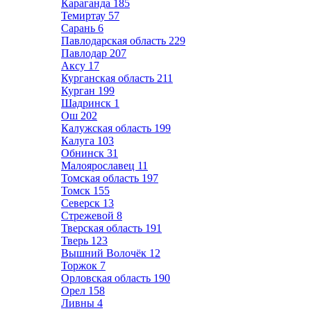
Караганда
185
Темиртау
57
Сарань
6
Павлодарская область
229
Павлодар
207
Аксу
17
Курганская область
211
Курган
199
Шадринск
1
Ош
202
Калужская область
199
Калуга
103
Обнинск
31
Малоярославец
11
Томская область
197
Томск
155
Северск
13
Стрежевой
8
Тверская область
191
Тверь
123
Вышний Волочёк
12
Торжок
7
Орловская область
190
Орел
158
Ливны
4