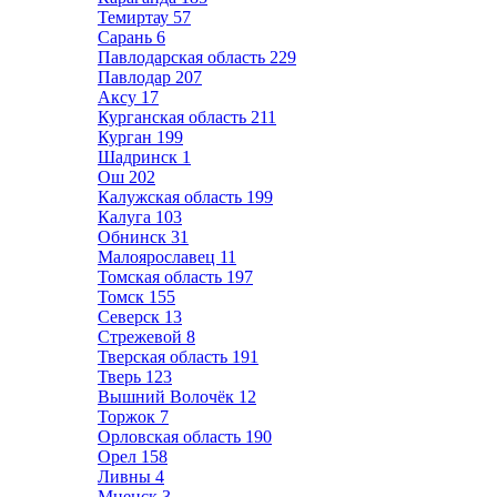
Темиртау
57
Сарань
6
Павлодарская область
229
Павлодар
207
Аксу
17
Курганская область
211
Курган
199
Шадринск
1
Ош
202
Калужская область
199
Калуга
103
Обнинск
31
Малоярославец
11
Томская область
197
Томск
155
Северск
13
Стрежевой
8
Тверская область
191
Тверь
123
Вышний Волочёк
12
Торжок
7
Орловская область
190
Орел
158
Ливны
4
Мценск
3