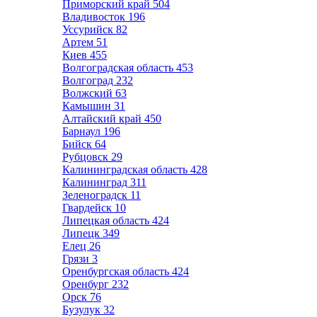
Приморский край
504
Владивосток
196
Уссурийск
82
Артем
51
Киев
455
Волгоградская область
453
Волгоград
232
Волжский
63
Камышин
31
Алтайский край
450
Барнаул
196
Бийск
64
Рубцовск
29
Калининградская область
428
Калининград
311
Зеленоградск
11
Гвардейск
10
Липецкая область
424
Липецк
349
Елец
26
Грязи
3
Оренбургская область
424
Оренбург
232
Орск
76
Бузулук
32