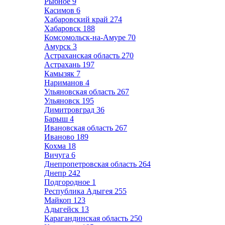
Рыбное
9
Касимов
6
Хабаровский край
274
Хабаровск
188
Комсомольск-на-Амуре
70
Амурск
3
Астраханская область
270
Астрахань
197
Камызяк
7
Нариманов
4
Ульяновская область
267
Ульяновск
195
Димитровград
36
Барыш
4
Ивановская область
267
Иваново
189
Кохма
18
Вичуга
6
Днепропетровская область
264
Днепр
242
Подгородное
1
Республика Адыгея
255
Майкоп
123
Адыгейск
13
Карагандинская область
250