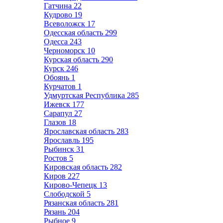
Гатчина
22
Кудрово
19
Всеволожск
17
Одесская область
299
Одесса
243
Черноморск
10
Курская область
290
Курск
246
Обоянь
1
Курчатов
1
Удмуртская Республика
285
Ижевск
177
Сарапул
27
Глазов
18
Ярославская область
283
Ярославль
195
Рыбинск
31
Ростов
5
Кировская область
282
Киров
227
Кирово-Чепецк
13
Слободской
5
Рязанская область
281
Рязань
204
Рыбное
9