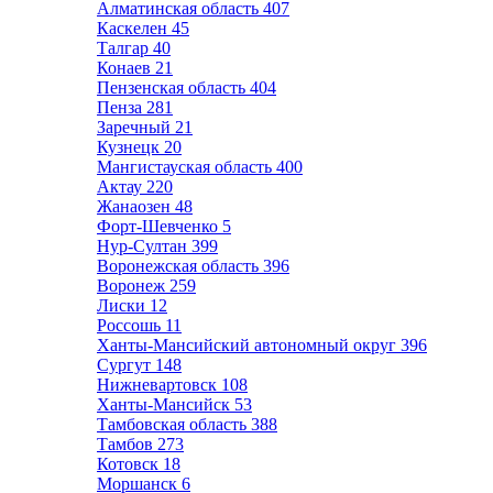
Алматинская область
407
Каскелен
45
Талгар
40
Конаев
21
Пензенская область
404
Пенза
281
Заречный
21
Кузнецк
20
Мангистауская область
400
Актау
220
Жанаозен
48
Форт-Шевченко
5
Нур-Султан
399
Воронежская область
396
Воронеж
259
Лиски
12
Россошь
11
Ханты-Мансийский автономный округ
396
Сургут
148
Нижневартовск
108
Ханты-Мансийск
53
Тамбовская область
388
Тамбов
273
Котовск
18
Моршанск
6