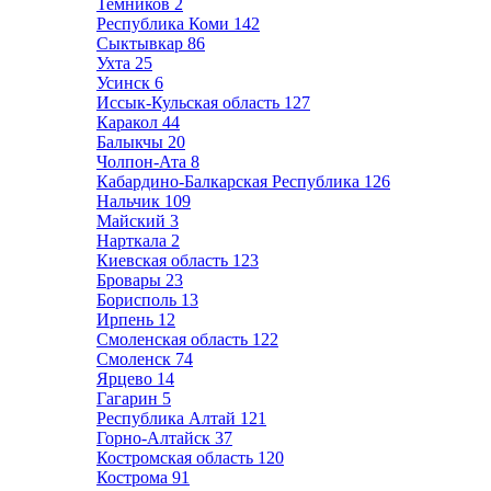
Темников
2
Республика Коми
142
Сыктывкар
86
Ухта
25
Усинск
6
Иссык-Кульская область
127
Каракол
44
Балыкчы
20
Чолпон-Ата
8
Кабардино-Балкарская Республика
126
Нальчик
109
Майский
3
Нарткала
2
Киевская область
123
Бровары
23
Борисполь
13
Ирпень
12
Смоленская область
122
Смоленск
74
Ярцево
14
Гагарин
5
Республика Алтай
121
Горно-Алтайск
37
Костромская область
120
Кострома
91