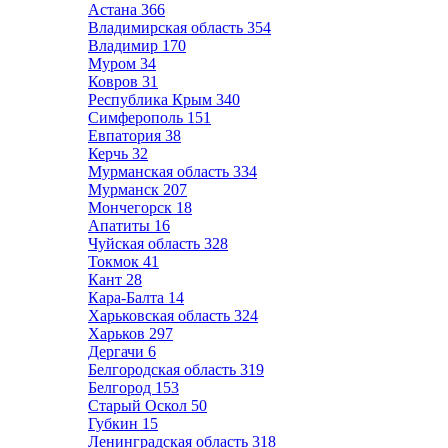
Астана
366
Владимирская область
354
Владимир
170
Муром
34
Ковров
31
Республика Крым
340
Симферополь
151
Евпатория
38
Керчь
32
Мурманская область
334
Мурманск
207
Мончегорск
18
Апатиты
16
Чуйская область
328
Токмок
41
Кант
28
Кара-Балта
14
Харьковская область
324
Харьков
297
Дергачи
6
Белгородская область
319
Белгород
153
Старый Оскол
50
Губкин
15
Ленинградская область
318