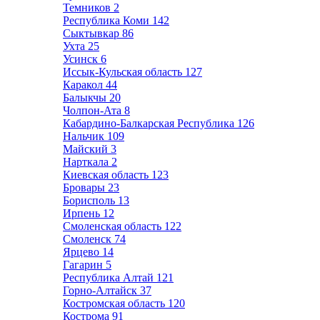
Темников
2
Республика Коми
142
Сыктывкар
86
Ухта
25
Усинск
6
Иссык-Кульская область
127
Каракол
44
Балыкчы
20
Чолпон-Ата
8
Кабардино-Балкарская Республика
126
Нальчик
109
Майский
3
Нарткала
2
Киевская область
123
Бровары
23
Борисполь
13
Ирпень
12
Смоленская область
122
Смоленск
74
Ярцево
14
Гагарин
5
Республика Алтай
121
Горно-Алтайск
37
Костромская область
120
Кострома
91