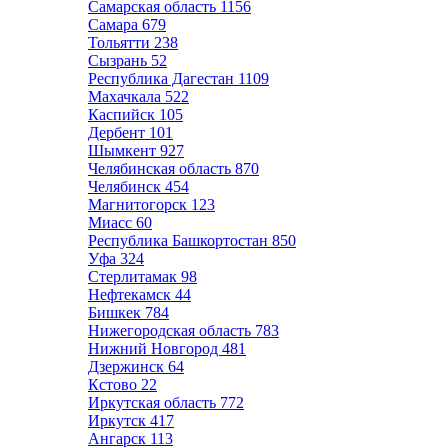
Самарская область
1156
Самара
679
Тольятти
238
Сызрань
52
Республика Дагестан
1109
Махачкала
522
Каспийск
105
Дербент
101
Шымкент
927
Челябинская область
870
Челябинск
454
Магнитогорск
123
Миасс
60
Республика Башкортостан
850
Уфа
324
Стерлитамак
98
Нефтекамск
44
Бишкек
784
Нижегородская область
783
Нижний Новгород
481
Дзержинск
64
Кстово
22
Иркутская область
772
Иркутск
417
Ангарск
113