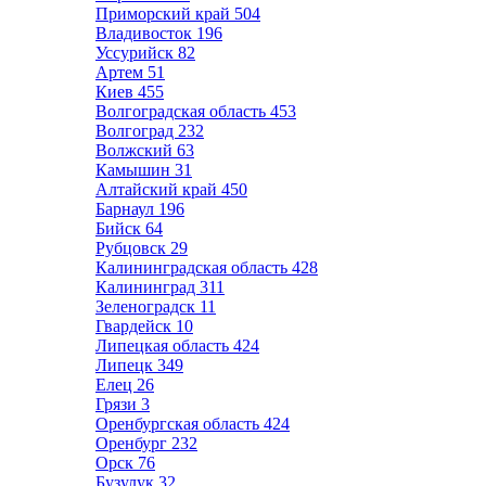
Приморский край
504
Владивосток
196
Уссурийск
82
Артем
51
Киев
455
Волгоградская область
453
Волгоград
232
Волжский
63
Камышин
31
Алтайский край
450
Барнаул
196
Бийск
64
Рубцовск
29
Калининградская область
428
Калининград
311
Зеленоградск
11
Гвардейск
10
Липецкая область
424
Липецк
349
Елец
26
Грязи
3
Оренбургская область
424
Оренбург
232
Орск
76
Бузулук
32