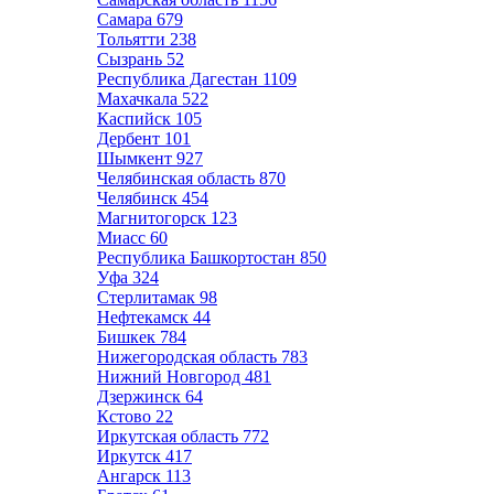
Самара
679
Тольятти
238
Сызрань
52
Республика Дагестан
1109
Махачкала
522
Каспийск
105
Дербент
101
Шымкент
927
Челябинская область
870
Челябинск
454
Магнитогорск
123
Миасс
60
Республика Башкортостан
850
Уфа
324
Стерлитамак
98
Нефтекамск
44
Бишкек
784
Нижегородская область
783
Нижний Новгород
481
Дзержинск
64
Кстово
22
Иркутская область
772
Иркутск
417
Ангарск
113