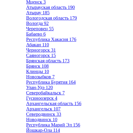
Мценск
3
Атырауская область
190
Атырау
185
Вологодская область
179
Вологда
92
Череповец
55
Бабаево
6
Республика Хакасия
176
Абакан
110
Черногорск
31
Саяногорск
15
Брянская область
173
Брянск
108
Клинцы
10
Новозыбков
7
Республика Бурятия
164
Улан-Удэ
120
Северобайкальск
7
Гусиноозерск
4
Архангельская область
156
Архангельск
107
Северодвинск
33
Новодвинск
10
Республика Марий Эл
156
Йошкар-Ола
114