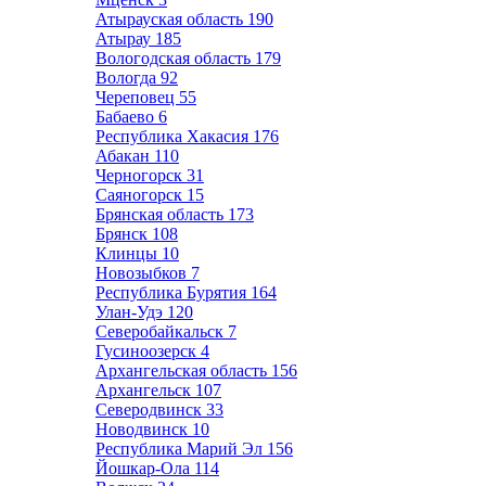
Атырауская область
190
Атырау
185
Вологодская область
179
Вологда
92
Череповец
55
Бабаево
6
Республика Хакасия
176
Абакан
110
Черногорск
31
Саяногорск
15
Брянская область
173
Брянск
108
Клинцы
10
Новозыбков
7
Республика Бурятия
164
Улан-Удэ
120
Северобайкальск
7
Гусиноозерск
4
Архангельская область
156
Архангельск
107
Северодвинск
33
Новодвинск
10
Республика Марий Эл
156
Йошкар-Ола
114