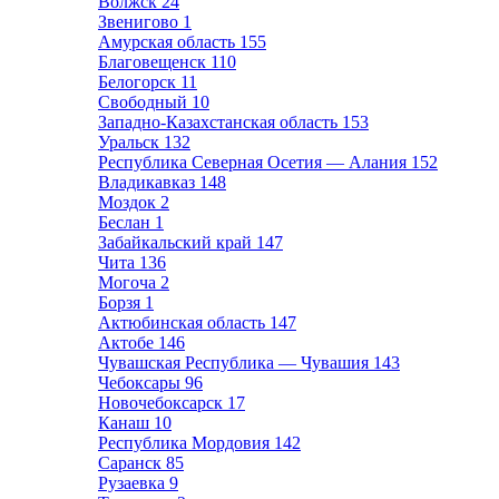
Волжск
24
Звенигово
1
Амурская область
155
Благовещенск
110
Белогорск
11
Свободный
10
Западно-Казахстанская область
153
Уральск
132
Республика Северная Осетия — Алания
152
Владикавказ
148
Моздок
2
Беслан
1
Забайкальский край
147
Чита
136
Могоча
2
Борзя
1
Актюбинская область
147
Актобе
146
Чувашская Республика — Чувашия
143
Чебоксары
96
Новочебоксарск
17
Канаш
10
Республика Мордовия
142
Саранск
85
Рузаевка
9