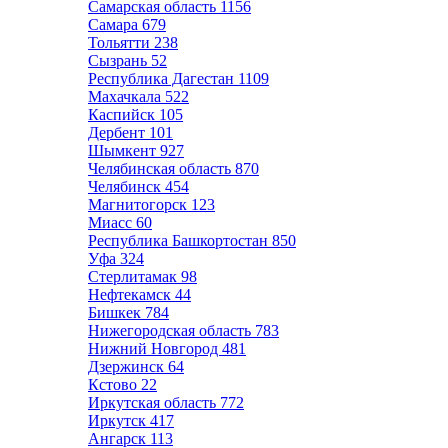
Самарская область
1156
Самара
679
Тольятти
238
Сызрань
52
Республика Дагестан
1109
Махачкала
522
Каспийск
105
Дербент
101
Шымкент
927
Челябинская область
870
Челябинск
454
Магнитогорск
123
Миасс
60
Республика Башкортостан
850
Уфа
324
Стерлитамак
98
Нефтекамск
44
Бишкек
784
Нижегородская область
783
Нижний Новгород
481
Дзержинск
64
Кстово
22
Иркутская область
772
Иркутск
417
Ангарск
113