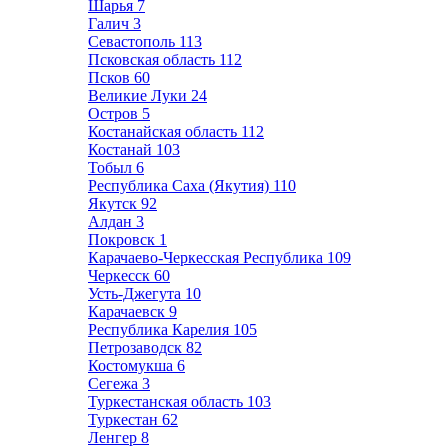
Шарья
7
Галич
3
Севастополь
113
Псковская область
112
Псков
60
Великие Луки
24
Остров
5
Костанайская область
112
Костанай
103
Тобыл
6
Республика Саха (Якутия)
110
Якутск
92
Алдан
3
Покровск
1
Карачаево-Черкесская Республика
109
Черкесск
60
Усть-Джегута
10
Карачаевск
9
Республика Карелия
105
Петрозаводск
82
Костомукша
6
Сегежа
3
Туркестанская область
103
Туркестан
62
Ленгер
8