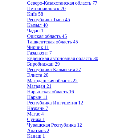
Северо-Казахстанская область
77
Петропавловск
70
Київ
58
Республика Тыва
45
Кызыл
40
Чадан
1
Ошская область
45
Ташкентская область
45
Чирчик
11
Газалкент
7
Еврейская автономная область
30
Биробиджан
29
Республика Калмыкия
27
Элиста
20
Магаданская область
22
Магадан
21
Нарынская область
16
Нарын
11
Республика Ингушетия
12
Назрань
7
Магас
4
Сунжа
1
Чувашская Республика
12
Алатырь
2
Канаш
1