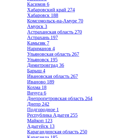
Касимов
6
Хабаровский край
274
Хабаровск
188
Комсомольск-на-Амуре
70
Амурск
3
Астраханская область
270
Астрахань
197
Камызяк
7
Нариманов
4
Ульяновская область
267
Ульяновск
195
Димитровград
36
Барыш
4
Ивановская область
267
Иваново
189
Кохма
18
Вичуга
6
Днепропетровская область
264
Днепр
242
Подгородное
1
Республика Адыгея
255
Майкоп
123
Адыгейск
13
Карагандинская область
250
Караганда
185