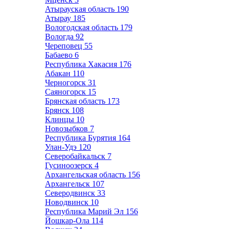
Атырауская область
190
Атырау
185
Вологодская область
179
Вологда
92
Череповец
55
Бабаево
6
Республика Хакасия
176
Абакан
110
Черногорск
31
Саяногорск
15
Брянская область
173
Брянск
108
Клинцы
10
Новозыбков
7
Республика Бурятия
164
Улан-Удэ
120
Северобайкальск
7
Гусиноозерск
4
Архангельская область
156
Архангельск
107
Северодвинск
33
Новодвинск
10
Республика Марий Эл
156
Йошкар-Ола
114