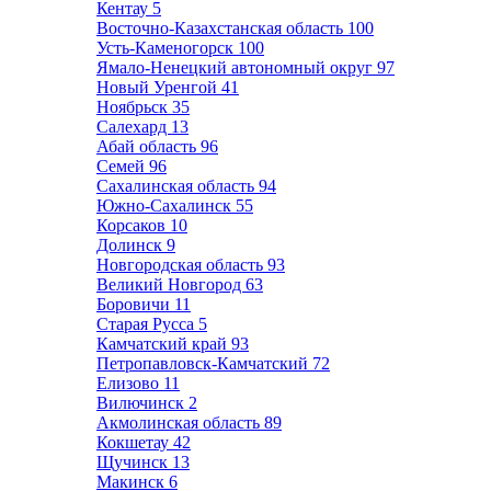
Кентау
5
Восточно-Казахстанская область
100
Усть-Каменогорск
100
Ямало-Ненецкий автономный округ
97
Новый Уренгой
41
Ноябрьск
35
Салехард
13
Абай область
96
Семей
96
Сахалинская область
94
Южно-Сахалинск
55
Корсаков
10
Долинск
9
Новгородская область
93
Великий Новгород
63
Боровичи
11
Старая Русса
5
Камчатский край
93
Петропавловск-Камчатский
72
Елизово
11
Вилючинск
2
Акмолинская область
89
Кокшетау
42
Щучинск
13
Макинск
6