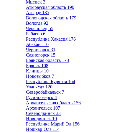
Мценск
3
Атырауская область
190
Атырау
185
Вологодская область
179
Вологда
92
Череповец
55
Бабаево
6
Республика Хакасия
176
Абакан
110
Черногорск
31
Саяногорск
15
Брянская область
173
Брянск
108
Клинцы
10
Новозыбков
7
Республика Бурятия
164
Улан-Удэ
120
Северобайкальск
7
Гусиноозерск
4
Архангельская область
156
Архангельск
107
Северодвинск
33
Новодвинск
10
Республика Марий Эл
156
Йошкар-Ола
114