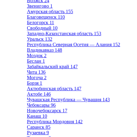
Волжск
24
Звенигово
1
Амурская область
155
Благовещенск
110
Белогорск
11
Свободный
10
Западно-Казахстанская область
153
Уральск
132
Республика Северная Осетия — Алания
152
Владикавказ
148
Моздок
2
Беслан
1
Забайкальский край
147
Чита
136
Могоча
2
Борзя
1
Актюбинская область
147
Актобе
146
Чувашская Республика — Чувашия
143
Чебоксары
96
Новочебоксарск
17
Канаш
10
Республика Мордовия
142
Саранск
85
Рузаевка
9