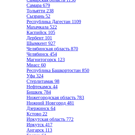
Самара
679
Тольятти
238
Сызрань
52
Республика Дагестан
1109
Махачкала
522
Каспийск
105
Дербент
101
Шымкент
927
Челябинская область
870
Челябинск
454
Магнитогорск
123
Миасс
60
Республика Башкортостан
850
Уфа
324
Стерлитамак
98
Нефтекамск
44
Бишкек
784
Нижегородская область
783
Нижний Новгород
481
Дзержинск
64
Кстово
22
Иркутская область
772
Иркутск
417
Ангарск
113