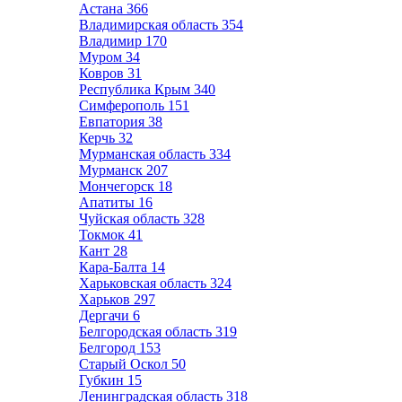
Астана
366
Владимирская область
354
Владимир
170
Муром
34
Ковров
31
Республика Крым
340
Симферополь
151
Евпатория
38
Керчь
32
Мурманская область
334
Мурманск
207
Мончегорск
18
Апатиты
16
Чуйская область
328
Токмок
41
Кант
28
Кара-Балта
14
Харьковская область
324
Харьков
297
Дергачи
6
Белгородская область
319
Белгород
153
Старый Оскол
50
Губкин
15
Ленинградская область
318