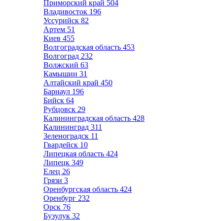
Приморский край
504
Владивосток
196
Уссурийск
82
Артем
51
Киев
455
Волгоградская область
453
Волгоград
232
Волжский
63
Камышин
31
Алтайский край
450
Барнаул
196
Бийск
64
Рубцовск
29
Калининградская область
428
Калининград
311
Зеленоградск
11
Гвардейск
10
Липецкая область
424
Липецк
349
Елец
26
Грязи
3
Оренбургская область
424
Оренбург
232
Орск
76
Бузулук
32