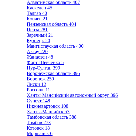
Алматинская область
407
Каскелен
45
Талгар
40
Конаев
21
Пензенская область
404
Пенза
281
Заречный
21
Кузнецк
20
Мангистауская область
400
Актау
220
Жанаозен
48
Форт-Шевченко
5
Нур-Султан
399
Воронежская область
396
Воронеж
259
Лиски
12
Россошь
11
Ханты-Мансийский автономный округ
396
Сургут
148
Нижневартовск
108
Ханты-Мансийск
53
Тамбовская область
388
Тамбов
273
Котовск
18
Моршанск
6