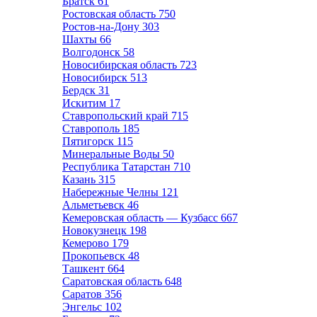
Братск
61
Ростовская область
750
Ростов-на-Дону
303
Шахты
66
Волгодонск
58
Новосибирская область
723
Новосибирск
513
Бердск
31
Искитим
17
Ставропольский край
715
Ставрополь
185
Пятигорск
115
Минеральные Воды
50
Республика Татарстан
710
Казань
315
Набережные Челны
121
Альметьевск
46
Кемеровская область — Кузбасс
667
Новокузнецк
198
Кемерово
179
Прокопьевск
48
Ташкент
664
Саратовская область
648
Саратов
356
Энгельс
102