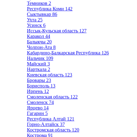
Темников
2
Республика Коми
142
Сыктывкар
86
Ухта
25
Усинск
6
Иссык-Кульская область
127
Каракол
44
Балыкчы
20
Чолпон-Ата
8
Кабардино-Балкарская Республика
126
Нальчик
109
Майский
3
Нарткала
2
Киевская область
123
Бровары
23
Борисполь
13
Ирпень
12
Смоленская область
122
Смоленск
74
Ярцево
14
Гагарин
5
Республика Алтай
121
Горно-Алтайск
37
Костромская область
120
Кострома
91