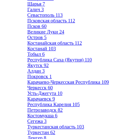
Шарья
7
Галич
3
Севастополь
113
Псковская область
112
Псков
60
Великие Луки
24
Остров
5
Костанайская область
112
Костанай
103
Тобыл
6
Республика Саха (Якутия)
110
Якутск
92
Алдан
3
Покровск
1
Карачаево-Черкесская Республика
109
Черкесск
60
Усть-Джегута
10
Карачаевск
9
Республика Карелия
105
Петрозаводск
82
Костомукша
6
Сегежа
3
Туркестанская область
103
Туркестан
62
Ленгер
8