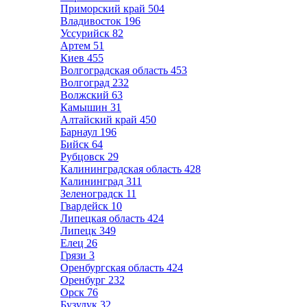
Приморский край
504
Владивосток
196
Уссурийск
82
Артем
51
Киев
455
Волгоградская область
453
Волгоград
232
Волжский
63
Камышин
31
Алтайский край
450
Барнаул
196
Бийск
64
Рубцовск
29
Калининградская область
428
Калининград
311
Зеленоградск
11
Гвардейск
10
Липецкая область
424
Липецк
349
Елец
26
Грязи
3
Оренбургская область
424
Оренбург
232
Орск
76
Бузулук
32