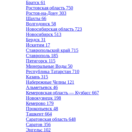
Братск
61
Ростовская область
750
Ростов-на-Дону
303
Шахты
66
Волгодонск
58
Новосибирская область
723
Новосибирск
513
Бердск
31
Искитим
17
Ставропольский край
715
Ставрополь
185
Пятигорск
115
Минеральные Воды
50
Республика Татарстан
710
Казань
315
Набережные Челны
121
Альметьевск
46
Кемеровская область — Кузбасс
667
Новокузнецк
198
Кемерово
179
Прокопьевск
48
Ташкент
664
Саратовская область
648
Саратов
356
Энгельс
102