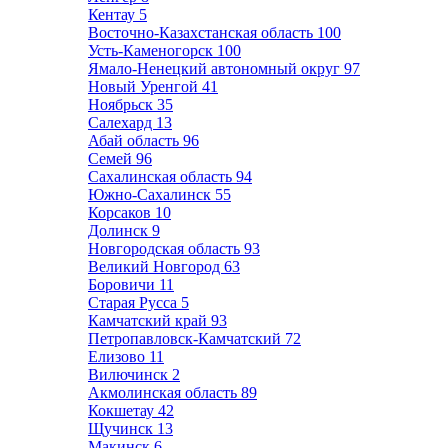
Кентау
5
Восточно-Казахстанская область
100
Усть-Каменогорск
100
Ямало-Ненецкий автономный округ
97
Новый Уренгой
41
Ноябрьск
35
Салехард
13
Абай область
96
Семей
96
Сахалинская область
94
Южно-Сахалинск
55
Корсаков
10
Долинск
9
Новгородская область
93
Великий Новгород
63
Боровичи
11
Старая Русса
5
Камчатский край
93
Петропавловск-Камчатский
72
Елизово
11
Вилючинск
2
Акмолинская область
89
Кокшетау
42
Щучинск
13
Макинск
6