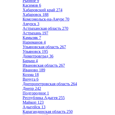
Рыбное
9
Касимов
6
Хабаровский край
274
Хабаровск
188
Комсомольск-на-Амуре
70
Амурск
3
Астраханская область
270
Астрахань
197
Камызяк
7
Нариманов
4
Ульяновская область
267
Ульяновск
195
Димитровград
36
Барыш
4
Ивановская область
267
Иваново
189
Кохма
18
Вичуга
6
Днепропетровская область
264
Днепр
242
Подгородное
1
Республика Адыгея
255
Майкоп
123
Адыгейск
13
Карагандинская область
250