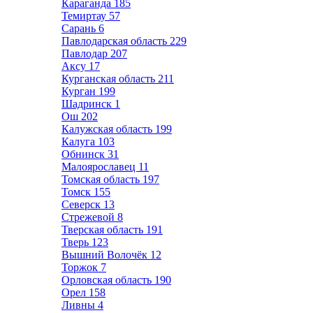
Караганда
185
Темиртау
57
Сарань
6
Павлодарская область
229
Павлодар
207
Аксу
17
Курганская область
211
Курган
199
Шадринск
1
Ош
202
Калужская область
199
Калуга
103
Обнинск
31
Малоярославец
11
Томская область
197
Томск
155
Северск
13
Стрежевой
8
Тверская область
191
Тверь
123
Вышний Волочёк
12
Торжок
7
Орловская область
190
Орел
158
Ливны
4