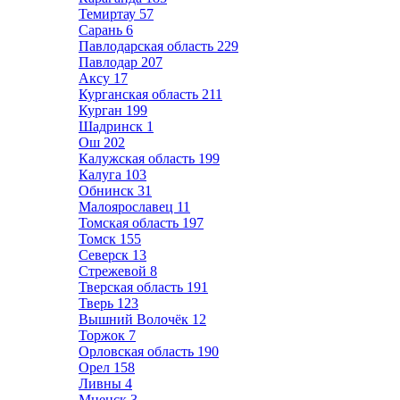
Темиртау
57
Сарань
6
Павлодарская область
229
Павлодар
207
Аксу
17
Курганская область
211
Курган
199
Шадринск
1
Ош
202
Калужская область
199
Калуга
103
Обнинск
31
Малоярославец
11
Томская область
197
Томск
155
Северск
13
Стрежевой
8
Тверская область
191
Тверь
123
Вышний Волочёк
12
Торжок
7
Орловская область
190
Орел
158
Ливны
4
Мценск
3