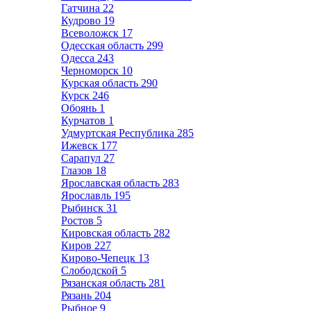
Гатчина
22
Кудрово
19
Всеволожск
17
Одесская область
299
Одесса
243
Черноморск
10
Курская область
290
Курск
246
Обоянь
1
Курчатов
1
Удмуртская Республика
285
Ижевск
177
Сарапул
27
Глазов
18
Ярославская область
283
Ярославль
195
Рыбинск
31
Ростов
5
Кировская область
282
Киров
227
Кирово-Чепецк
13
Слободской
5
Рязанская область
281
Рязань
204
Рыбное
9