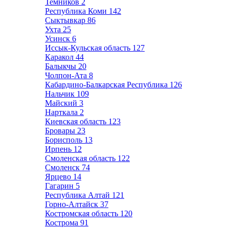
Темников
2
Республика Коми
142
Сыктывкар
86
Ухта
25
Усинск
6
Иссык-Кульская область
127
Каракол
44
Балыкчы
20
Чолпон-Ата
8
Кабардино-Балкарская Республика
126
Нальчик
109
Майский
3
Нарткала
2
Киевская область
123
Бровары
23
Борисполь
13
Ирпень
12
Смоленская область
122
Смоленск
74
Ярцево
14
Гагарин
5
Республика Алтай
121
Горно-Алтайск
37
Костромская область
120
Кострома
91