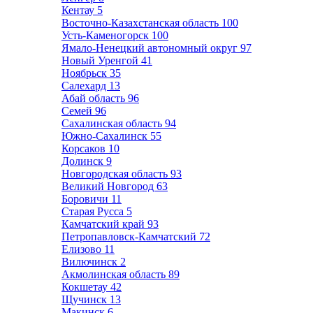
Кентау
5
Восточно-Казахстанская область
100
Усть-Каменогорск
100
Ямало-Ненецкий автономный округ
97
Новый Уренгой
41
Ноябрьск
35
Салехард
13
Абай область
96
Семей
96
Сахалинская область
94
Южно-Сахалинск
55
Корсаков
10
Долинск
9
Новгородская область
93
Великий Новгород
63
Боровичи
11
Старая Русса
5
Камчатский край
93
Петропавловск-Камчатский
72
Елизово
11
Вилючинск
2
Акмолинская область
89
Кокшетау
42
Щучинск
13
Макинск
6