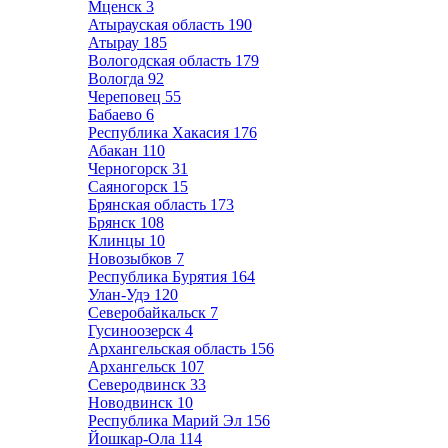
Мценск
3
Атырауская область
190
Атырау
185
Вологодская область
179
Вологда
92
Череповец
55
Бабаево
6
Республика Хакасия
176
Абакан
110
Черногорск
31
Саяногорск
15
Брянская область
173
Брянск
108
Клинцы
10
Новозыбков
7
Республика Бурятия
164
Улан-Удэ
120
Северобайкальск
7
Гусиноозерск
4
Архангельская область
156
Архангельск
107
Северодвинск
33
Новодвинск
10
Республика Марий Эл
156
Йошкар-Ола
114