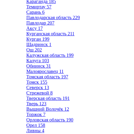
Караганда
185
Темиртау
57
Сарань
6
Павлодарская область
229
Павлодар
207
Аксу
17
Курганская область
211
Курган
199
Шадринск
1
Ош
202
Калужская область
199
Калуга
103
Обнинск
31
Малоярославец
11
Томская область
197
Томск
155
Северск
13
Стрежевой
8
Тверская область
191
Тверь
123
Вышний Волочёк
12
Торжок
7
Орловская область
190
Орел
158
Ливны
4