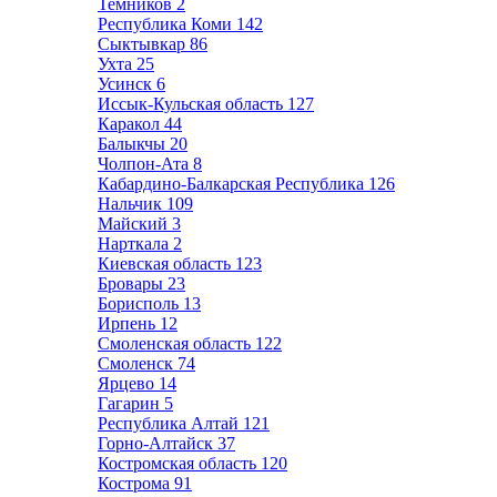
Темников
2
Республика Коми
142
Сыктывкар
86
Ухта
25
Усинск
6
Иссык-Кульская область
127
Каракол
44
Балыкчы
20
Чолпон-Ата
8
Кабардино-Балкарская Республика
126
Нальчик
109
Майский
3
Нарткала
2
Киевская область
123
Бровары
23
Борисполь
13
Ирпень
12
Смоленская область
122
Смоленск
74
Ярцево
14
Гагарин
5
Республика Алтай
121
Горно-Алтайск
37
Костромская область
120
Кострома
91