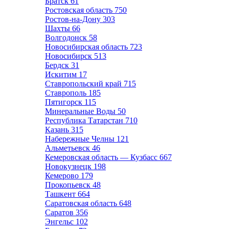
Братск
61
Ростовская область
750
Ростов-на-Дону
303
Шахты
66
Волгодонск
58
Новосибирская область
723
Новосибирск
513
Бердск
31
Искитим
17
Ставропольский край
715
Ставрополь
185
Пятигорск
115
Минеральные Воды
50
Республика Татарстан
710
Казань
315
Набережные Челны
121
Альметьевск
46
Кемеровская область — Кузбасс
667
Новокузнецк
198
Кемерово
179
Прокопьевск
48
Ташкент
664
Саратовская область
648
Саратов
356
Энгельс
102