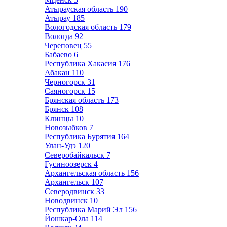
Атырауская область
190
Атырау
185
Вологодская область
179
Вологда
92
Череповец
55
Бабаево
6
Республика Хакасия
176
Абакан
110
Черногорск
31
Саяногорск
15
Брянская область
173
Брянск
108
Клинцы
10
Новозыбков
7
Республика Бурятия
164
Улан-Удэ
120
Северобайкальск
7
Гусиноозерск
4
Архангельская область
156
Архангельск
107
Северодвинск
33
Новодвинск
10
Республика Марий Эл
156
Йошкар-Ола
114