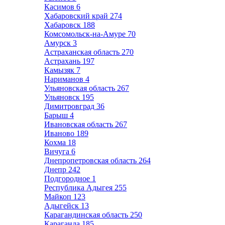
Касимов
6
Хабаровский край
274
Хабаровск
188
Комсомольск-на-Амуре
70
Амурск
3
Астраханская область
270
Астрахань
197
Камызяк
7
Нариманов
4
Ульяновская область
267
Ульяновск
195
Димитровград
36
Барыш
4
Ивановская область
267
Иваново
189
Кохма
18
Вичуга
6
Днепропетровская область
264
Днепр
242
Подгородное
1
Республика Адыгея
255
Майкоп
123
Адыгейск
13
Карагандинская область
250
Караганда
185