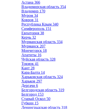
Астана
366
Владимирская область
354
Владимир
170
Муром
34
Ковров
31
Республика Крым
340
Симферополь
151
Евпатория
38
Керчь
32
Мурманская область
334
Мурманск
207
Мончегорск
18
Апатиты
16
Чуйская область
328
Токмок
41
Кант
28
Кара-Балта
14
Харьковская область
324
Харьков
297
Дергачи
6
Белгородская область
319
Белгород
153
Старый Оскол
50
Губкин
15
Ленинградская область
318