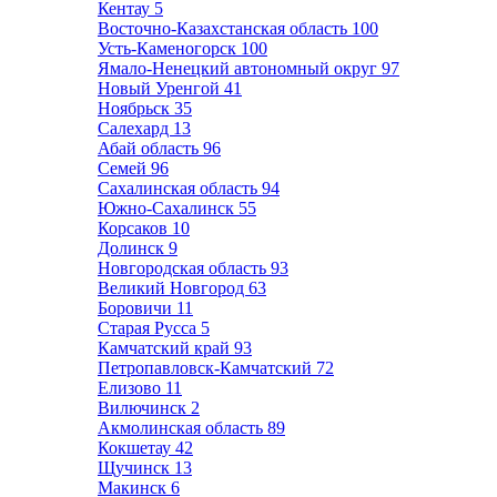
Кентау
5
Восточно-Казахстанская область
100
Усть-Каменогорск
100
Ямало-Ненецкий автономный округ
97
Новый Уренгой
41
Ноябрьск
35
Салехард
13
Абай область
96
Семей
96
Сахалинская область
94
Южно-Сахалинск
55
Корсаков
10
Долинск
9
Новгородская область
93
Великий Новгород
63
Боровичи
11
Старая Русса
5
Камчатский край
93
Петропавловск-Камчатский
72
Елизово
11
Вилючинск
2
Акмолинская область
89
Кокшетау
42
Щучинск
13
Макинск
6