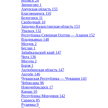
Волжск
24
Звенигово
1
Амурская область
155
Благовещенск
110
Белогорск
11
Свободный
10
Западно-Казахстанская область
153
Уральск
132
Республика Северная Осетия — Алания
152
Владикавказ
148
Моздок
2
Беслан
1
Забайкальский край
147
Чита
136
Могоча
2
Борзя
1
Актюбинская область
147
Актобе
146
Чувашская Республика — Чувашия
143
Чебоксары
96
Новочебоксарск
17
Канаш
10
Республика Мордовия
142
Саранск
85
Рузаевка
9