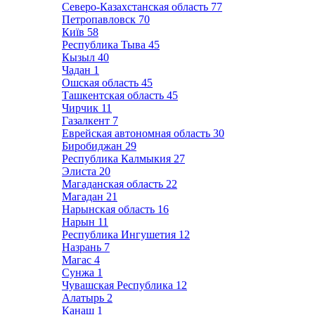
Северо-Казахстанская область
77
Петропавловск
70
Київ
58
Республика Тыва
45
Кызыл
40
Чадан
1
Ошская область
45
Ташкентская область
45
Чирчик
11
Газалкент
7
Еврейская автономная область
30
Биробиджан
29
Республика Калмыкия
27
Элиста
20
Магаданская область
22
Магадан
21
Нарынская область
16
Нарын
11
Республика Ингушетия
12
Назрань
7
Магас
4
Сунжа
1
Чувашская Республика
12
Алатырь
2
Канаш
1