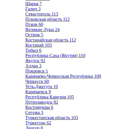
Шарья
7
Галич
3
Севастополь
113
Псковская область
112
Псков
60
Великие Луки
24
Остров
5
Костанайская область
112
Костанай
103
Тобыл
6
Республика Саха (Якутия)
110
Якутск
92
Алдан
3
Покровск
1
Карачаево-Черкесская Республика
109
Черкесск
60
Усть-Джегута
10
Карачаевск
9
Республика Карелия
105
Петрозаводск
82
Костомукша
6
Сегежа
3
Туркестанская область
103
Туркестан
62
Ленгер
8