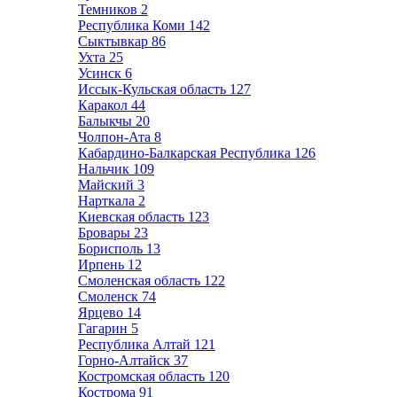
Темников
2
Республика Коми
142
Сыктывкар
86
Ухта
25
Усинск
6
Иссык-Кульская область
127
Каракол
44
Балыкчы
20
Чолпон-Ата
8
Кабардино-Балкарская Республика
126
Нальчик
109
Майский
3
Нарткала
2
Киевская область
123
Бровары
23
Борисполь
13
Ирпень
12
Смоленская область
122
Смоленск
74
Ярцево
14
Гагарин
5
Республика Алтай
121
Горно-Алтайск
37
Костромская область
120
Кострома
91