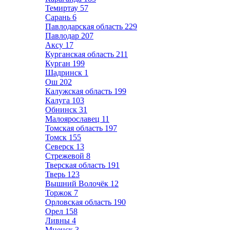
Темиртау
57
Сарань
6
Павлодарская область
229
Павлодар
207
Аксу
17
Курганская область
211
Курган
199
Шадринск
1
Ош
202
Калужская область
199
Калуга
103
Обнинск
31
Малоярославец
11
Томская область
197
Томск
155
Северск
13
Стрежевой
8
Тверская область
191
Тверь
123
Вышний Волочёк
12
Торжок
7
Орловская область
190
Орел
158
Ливны
4
Мценск
3