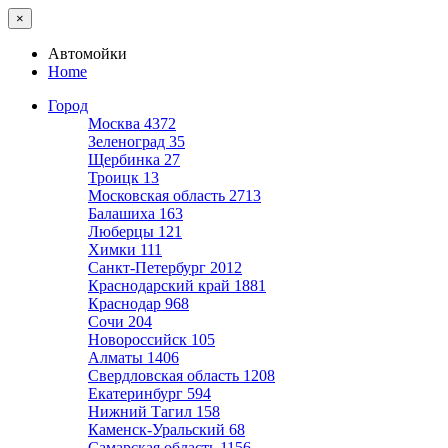
×
Автомойки
Home
Город
Москва
4372
Зеленоград
35
Щербинка
27
Троицк
13
Московская область
2713
Балашиха
163
Люберцы
121
Химки
111
Санкт-Петербург
2012
Краснодарский край
1881
Краснодар
968
Сочи
204
Новороссийск
105
Алматы
1406
Свердловская область
1208
Екатеринбург
594
Нижний Тагил
158
Каменск-Уральский
68
Самарская область
1156