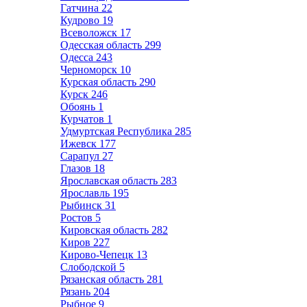
Гатчина
22
Кудрово
19
Всеволожск
17
Одесская область
299
Одесса
243
Черноморск
10
Курская область
290
Курск
246
Обоянь
1
Курчатов
1
Удмуртская Республика
285
Ижевск
177
Сарапул
27
Глазов
18
Ярославская область
283
Ярославль
195
Рыбинск
31
Ростов
5
Кировская область
282
Киров
227
Кирово-Чепецк
13
Слободской
5
Рязанская область
281
Рязань
204
Рыбное
9