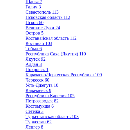
Шарья
7
Галич
3
Севастополь
113
Псковская область
112
Псков
60
Великие Луки
24
Остров
5
Костанайская область
112
Костанай
103
Тобыл
6
Республика Саха (Якутия)
110
Якутск
92
Алдан
3
Покровск
1
Карачаево-Черкесская Республика
109
Черкесск
60
Усть-Джегута
10
Карачаевск
9
Республика Карелия
105
Петрозаводск
82
Костомукша
6
Сегежа
3
Туркестанская область
103
Туркестан
62
Ленгер
8