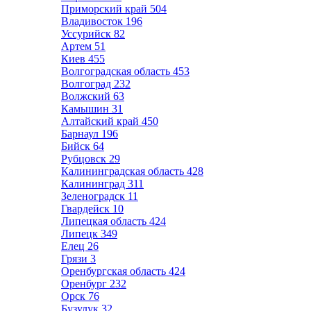
Приморский край
504
Владивосток
196
Уссурийск
82
Артем
51
Киев
455
Волгоградская область
453
Волгоград
232
Волжский
63
Камышин
31
Алтайский край
450
Барнаул
196
Бийск
64
Рубцовск
29
Калининградская область
428
Калининград
311
Зеленоградск
11
Гвардейск
10
Липецкая область
424
Липецк
349
Елец
26
Грязи
3
Оренбургская область
424
Оренбург
232
Орск
76
Бузулук
32