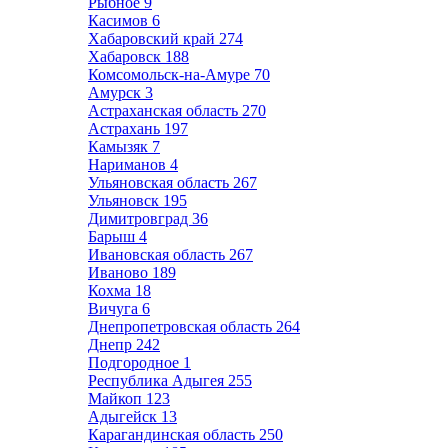
Рыбное
9
Касимов
6
Хабаровский край
274
Хабаровск
188
Комсомольск-на-Амуре
70
Амурск
3
Астраханская область
270
Астрахань
197
Камызяк
7
Нариманов
4
Ульяновская область
267
Ульяновск
195
Димитровград
36
Барыш
4
Ивановская область
267
Иваново
189
Кохма
18
Вичуга
6
Днепропетровская область
264
Днепр
242
Подгородное
1
Республика Адыгея
255
Майкоп
123
Адыгейск
13
Карагандинская область
250