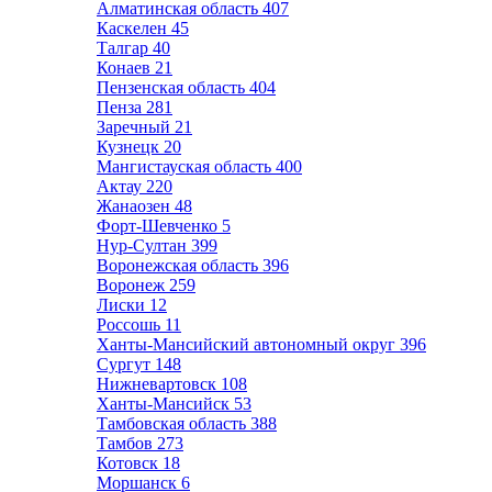
Алматинская область
407
Каскелен
45
Талгар
40
Конаев
21
Пензенская область
404
Пенза
281
Заречный
21
Кузнецк
20
Мангистауская область
400
Актау
220
Жанаозен
48
Форт-Шевченко
5
Нур-Султан
399
Воронежская область
396
Воронеж
259
Лиски
12
Россошь
11
Ханты-Мансийский автономный округ
396
Сургут
148
Нижневартовск
108
Ханты-Мансийск
53
Тамбовская область
388
Тамбов
273
Котовск
18
Моршанск
6