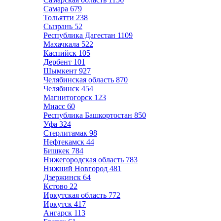
Самара
679
Тольятти
238
Сызрань
52
Республика Дагестан
1109
Махачкала
522
Каспийск
105
Дербент
101
Шымкент
927
Челябинская область
870
Челябинск
454
Магнитогорск
123
Миасс
60
Республика Башкортостан
850
Уфа
324
Стерлитамак
98
Нефтекамск
44
Бишкек
784
Нижегородская область
783
Нижний Новгород
481
Дзержинск
64
Кстово
22
Иркутская область
772
Иркутск
417
Ангарск
113