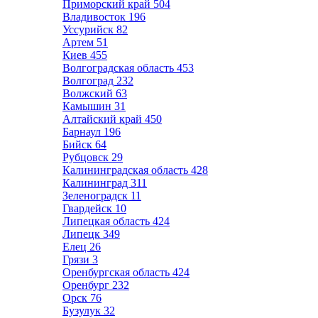
Приморский край
504
Владивосток
196
Уссурийск
82
Артем
51
Киев
455
Волгоградская область
453
Волгоград
232
Волжский
63
Камышин
31
Алтайский край
450
Барнаул
196
Бийск
64
Рубцовск
29
Калининградская область
428
Калининград
311
Зеленоградск
11
Гвардейск
10
Липецкая область
424
Липецк
349
Елец
26
Грязи
3
Оренбургская область
424
Оренбург
232
Орск
76
Бузулук
32