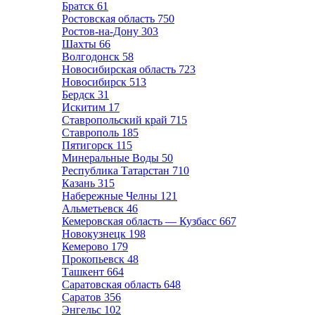
Братск
61
Ростовская область
750
Ростов-на-Дону
303
Шахты
66
Волгодонск
58
Новосибирская область
723
Новосибирск
513
Бердск
31
Искитим
17
Ставропольский край
715
Ставрополь
185
Пятигорск
115
Минеральные Воды
50
Республика Татарстан
710
Казань
315
Набережные Челны
121
Альметьевск
46
Кемеровская область — Кузбасс
667
Новокузнецк
198
Кемерово
179
Прокопьевск
48
Ташкент
664
Саратовская область
648
Саратов
356
Энгельс
102