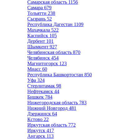
Самарская область
1156
Самара
679
Тольятти
238
Сызрань
52
Республика Дагестан
1109
Махачкала
522
Каспийск
105
Дербент
101
Шымкент
927
Челябинская область
870
Челябинск
454
Магнитогорск
123
Миасс
60
Республика Башкортостан
850
Уфа
324
Стерлитамак
98
Нефтекамск
44
Бишкек
784
Нижегородская область
783
Нижний Новгород
481
Дзержинск
64
Кстово
22
Иркутская область
772
Иркутск
417
Ангарск
113