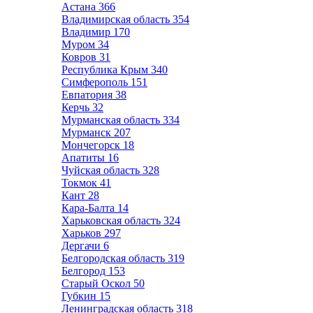
Астана
366
Владимирская область
354
Владимир
170
Муром
34
Ковров
31
Республика Крым
340
Симферополь
151
Евпатория
38
Керчь
32
Мурманская область
334
Мурманск
207
Мончегорск
18
Апатиты
16
Чуйская область
328
Токмок
41
Кант
28
Кара-Балта
14
Харьковская область
324
Харьков
297
Дергачи
6
Белгородская область
319
Белгород
153
Старый Оскол
50
Губкин
15
Ленинградская область
318