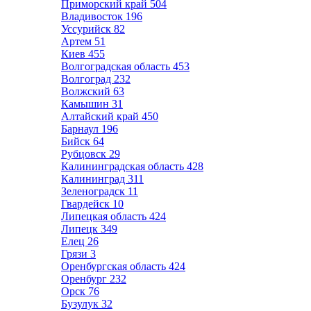
Приморский край
504
Владивосток
196
Уссурийск
82
Артем
51
Киев
455
Волгоградская область
453
Волгоград
232
Волжский
63
Камышин
31
Алтайский край
450
Барнаул
196
Бийск
64
Рубцовск
29
Калининградская область
428
Калининград
311
Зеленоградск
11
Гвардейск
10
Липецкая область
424
Липецк
349
Елец
26
Грязи
3
Оренбургская область
424
Оренбург
232
Орск
76
Бузулук
32