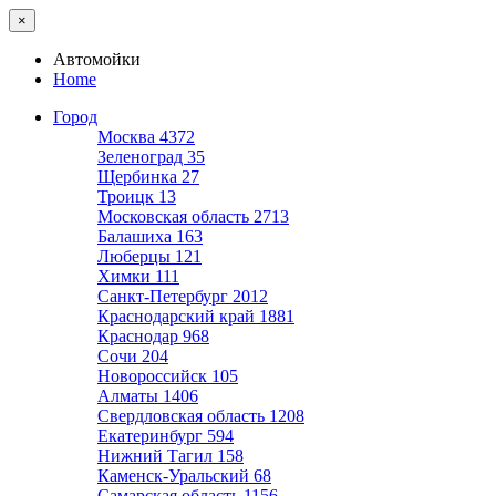
×
Автомойки
Home
Город
Москва
4372
Зеленоград
35
Щербинка
27
Троицк
13
Московская область
2713
Балашиха
163
Люберцы
121
Химки
111
Санкт-Петербург
2012
Краснодарский край
1881
Краснодар
968
Сочи
204
Новороссийск
105
Алматы
1406
Свердловская область
1208
Екатеринбург
594
Нижний Тагил
158
Каменск-Уральский
68
Самарская область
1156