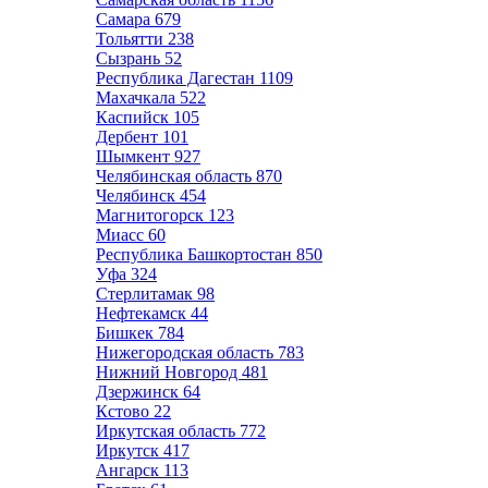
Самара
679
Тольятти
238
Сызрань
52
Республика Дагестан
1109
Махачкала
522
Каспийск
105
Дербент
101
Шымкент
927
Челябинская область
870
Челябинск
454
Магнитогорск
123
Миасс
60
Республика Башкортостан
850
Уфа
324
Стерлитамак
98
Нефтекамск
44
Бишкек
784
Нижегородская область
783
Нижний Новгород
481
Дзержинск
64
Кстово
22
Иркутская область
772
Иркутск
417
Ангарск
113