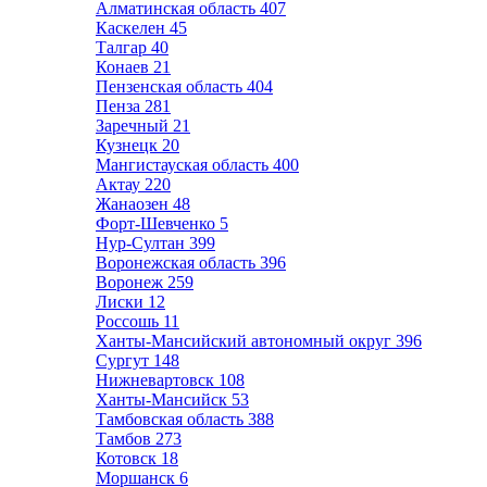
Алматинская область
407
Каскелен
45
Талгар
40
Конаев
21
Пензенская область
404
Пенза
281
Заречный
21
Кузнецк
20
Мангистауская область
400
Актау
220
Жанаозен
48
Форт-Шевченко
5
Нур-Султан
399
Воронежская область
396
Воронеж
259
Лиски
12
Россошь
11
Ханты-Мансийский автономный округ
396
Сургут
148
Нижневартовск
108
Ханты-Мансийск
53
Тамбовская область
388
Тамбов
273
Котовск
18
Моршанск
6