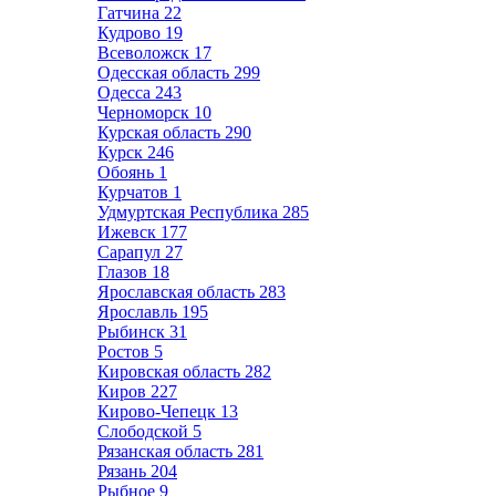
Гатчина
22
Кудрово
19
Всеволожск
17
Одесская область
299
Одесса
243
Черноморск
10
Курская область
290
Курск
246
Обоянь
1
Курчатов
1
Удмуртская Республика
285
Ижевск
177
Сарапул
27
Глазов
18
Ярославская область
283
Ярославль
195
Рыбинск
31
Ростов
5
Кировская область
282
Киров
227
Кирово-Чепецк
13
Слободской
5
Рязанская область
281
Рязань
204
Рыбное
9