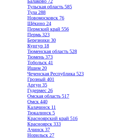
Балаково
72
Тульская область
585
Тула
288
Новомосковск
76
Щёкино
24
Пермский край
556
Пермь
323
Березники
30
Кунгур
18
Тюменская область
528
Тюмень
373
Тобольск
41
Ишим
20
Чеченская Республика
523
Грозный
401
Аргун
35
Гудермес
26
Омская область
517
Омск
440
Калачинск
11
Тюкалинск
5
Красноярский край
516
Красноярск
333
Ачинск
37
Норильск
27