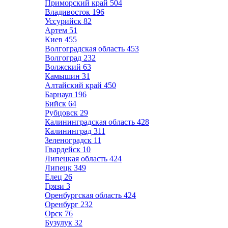
Приморский край
504
Владивосток
196
Уссурийск
82
Артем
51
Киев
455
Волгоградская область
453
Волгоград
232
Волжский
63
Камышин
31
Алтайский край
450
Барнаул
196
Бийск
64
Рубцовск
29
Калининградская область
428
Калининград
311
Зеленоградск
11
Гвардейск
10
Липецкая область
424
Липецк
349
Елец
26
Грязи
3
Оренбургская область
424
Оренбург
232
Орск
76
Бузулук
32