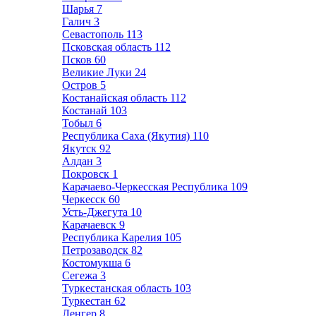
Шарья
7
Галич
3
Севастополь
113
Псковская область
112
Псков
60
Великие Луки
24
Остров
5
Костанайская область
112
Костанай
103
Тобыл
6
Республика Саха (Якутия)
110
Якутск
92
Алдан
3
Покровск
1
Карачаево-Черкесская Республика
109
Черкесск
60
Усть-Джегута
10
Карачаевск
9
Республика Карелия
105
Петрозаводск
82
Костомукша
6
Сегежа
3
Туркестанская область
103
Туркестан
62
Ленгер
8