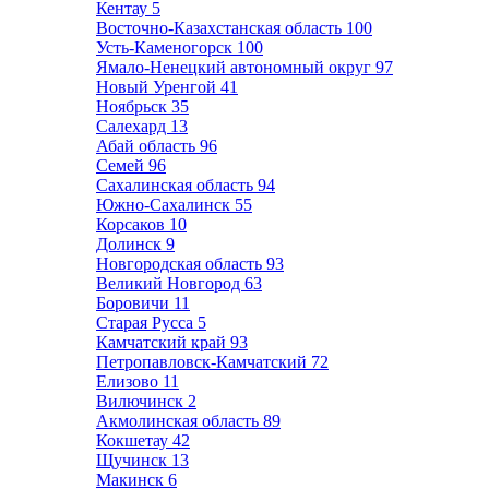
Кентау
5
Восточно-Казахстанская область
100
Усть-Каменогорск
100
Ямало-Ненецкий автономный округ
97
Новый Уренгой
41
Ноябрьск
35
Салехард
13
Абай область
96
Семей
96
Сахалинская область
94
Южно-Сахалинск
55
Корсаков
10
Долинск
9
Новгородская область
93
Великий Новгород
63
Боровичи
11
Старая Русса
5
Камчатский край
93
Петропавловск-Камчатский
72
Елизово
11
Вилючинск
2
Акмолинская область
89
Кокшетау
42
Щучинск
13
Макинск
6