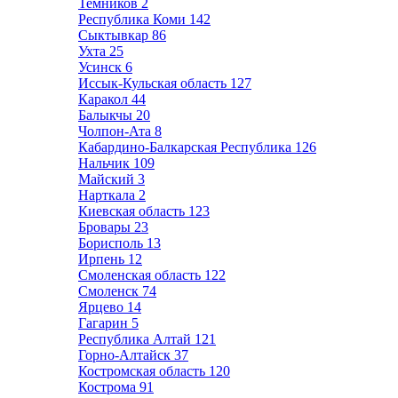
Темников
2
Республика Коми
142
Сыктывкар
86
Ухта
25
Усинск
6
Иссык-Кульская область
127
Каракол
44
Балыкчы
20
Чолпон-Ата
8
Кабардино-Балкарская Республика
126
Нальчик
109
Майский
3
Нарткала
2
Киевская область
123
Бровары
23
Борисполь
13
Ирпень
12
Смоленская область
122
Смоленск
74
Ярцево
14
Гагарин
5
Республика Алтай
121
Горно-Алтайск
37
Костромская область
120
Кострома
91