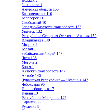
Волжск
24
Звенигово
1
Амурская область
155
Благовещенск
110
Белогорск
11
Свободный
10
Западно-Казахстанская область
153
Уральск
132
Республика Северная Осетия — Алания
152
Владикавказ
148
Моздок
2
Беслан
1
Забайкальский край
147
Чита
136
Могоча
2
Борзя
1
Актюбинская область
147
Актобе
146
Чувашская Республика — Чувашия
143
Чебоксары
96
Новочебоксарск
17
Канаш
10
Республика Мордовия
142
Саранск
85
Рузаевка
9