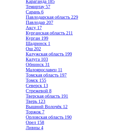
Караганда
185
Темиртау
57
Сарань
6
Павлодарская область
229
Павлодар
207
Аксу
17
Курганская область
211
Курган
199
Шадринск
1
Ош
202
Калужская область
199
Калуга
103
Обнинск
31
Малоярославец
11
Томская область
197
Томск
155
Северск
13
Стрежевой
8
Тверская область
191
Тверь
123
Вышний Волочёк
12
Торжок
7
Орловская область
190
Орел
158
Ливны
4