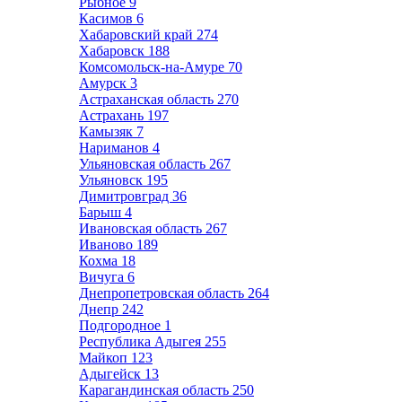
Рыбное
9
Касимов
6
Хабаровский край
274
Хабаровск
188
Комсомольск-на-Амуре
70
Амурск
3
Астраханская область
270
Астрахань
197
Камызяк
7
Нариманов
4
Ульяновская область
267
Ульяновск
195
Димитровград
36
Барыш
4
Ивановская область
267
Иваново
189
Кохма
18
Вичуга
6
Днепропетровская область
264
Днепр
242
Подгородное
1
Республика Адыгея
255
Майкоп
123
Адыгейск
13
Карагандинская область
250