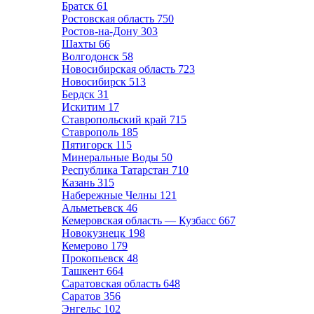
Братск
61
Ростовская область
750
Ростов-на-Дону
303
Шахты
66
Волгодонск
58
Новосибирская область
723
Новосибирск
513
Бердск
31
Искитим
17
Ставропольский край
715
Ставрополь
185
Пятигорск
115
Минеральные Воды
50
Республика Татарстан
710
Казань
315
Набережные Челны
121
Альметьевск
46
Кемеровская область — Кузбасс
667
Новокузнецк
198
Кемерово
179
Прокопьевск
48
Ташкент
664
Саратовская область
648
Саратов
356
Энгельс
102