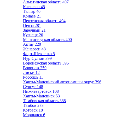
Алматинская область
407
Каскелен
45
Талгар
40
Конаев
21
Пензенская область
404
Пенза
281
Заречный
21
Кузнецк
20
Мангистауская область
400
Актау
220
Жанаозен
48
Форт-Шевченко
5
Нур-Султан
399
Воронежская область
396
Воронеж
259
Лиски
12
Россошь
11
Ханты-Мансийский автономный округ
396
Сургут
148
Нижневартовск
108
Ханты-Мансийск
53
Тамбовская область
388
Тамбов
273
Котовск
18
Моршанск
6