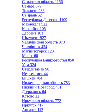
Самарская область
1156
Самара
679
Тольятти
238
Сызрань
52
Республика Дагестан
1109
Махачкала
522
Каспийск
105
Дербент
101
Шымкент
927
Челябинская область
870
Челябинск
454
Магнитогорск
123
Миасс
60
Республика Башкортостан
850
Уфа
324
Стерлитамак
98
Нефтекамск
44
Бишкек
784
Нижегородская область
783
Нижний Новгород
481
Дзержинск
64
Кстово
22
Иркутская область
772
Иркутск
417
Ангарск
113