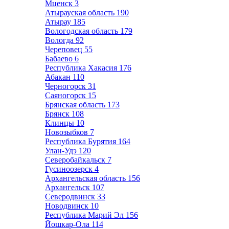
Мценск
3
Атырауская область
190
Атырау
185
Вологодская область
179
Вологда
92
Череповец
55
Бабаево
6
Республика Хакасия
176
Абакан
110
Черногорск
31
Саяногорск
15
Брянская область
173
Брянск
108
Клинцы
10
Новозыбков
7
Республика Бурятия
164
Улан-Удэ
120
Северобайкальск
7
Гусиноозерск
4
Архангельская область
156
Архангельск
107
Северодвинск
33
Новодвинск
10
Республика Марий Эл
156
Йошкар-Ола
114