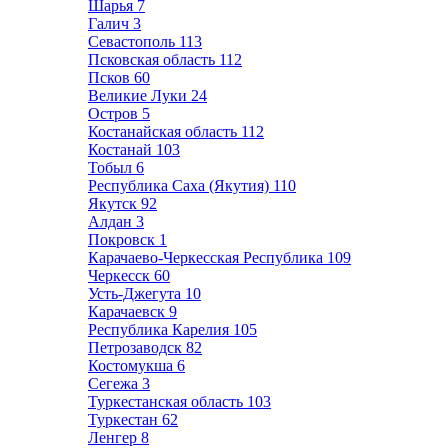
Шарья
7
Галич
3
Севастополь
113
Псковская область
112
Псков
60
Великие Луки
24
Остров
5
Костанайская область
112
Костанай
103
Тобыл
6
Республика Саха (Якутия)
110
Якутск
92
Алдан
3
Покровск
1
Карачаево-Черкесская Республика
109
Черкесск
60
Усть-Джегута
10
Карачаевск
9
Республика Карелия
105
Петрозаводск
82
Костомукша
6
Сегежа
3
Туркестанская область
103
Туркестан
62
Ленгер
8