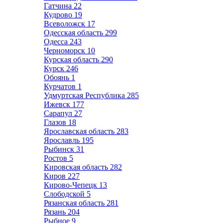
Гатчина
22
Кудрово
19
Всеволожск
17
Одесская область
299
Одесса
243
Черноморск
10
Курская область
290
Курск
246
Обоянь
1
Курчатов
1
Удмуртская Республика
285
Ижевск
177
Сарапул
27
Глазов
18
Ярославская область
283
Ярославль
195
Рыбинск
31
Ростов
5
Кировская область
282
Киров
227
Кирово-Чепецк
13
Слободской
5
Рязанская область
281
Рязань
204
Рыбное
9