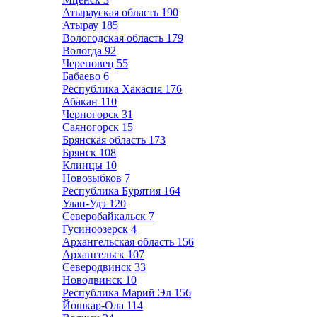
Атырауская область
190
Атырау
185
Вологодская область
179
Вологда
92
Череповец
55
Бабаево
6
Республика Хакасия
176
Абакан
110
Черногорск
31
Саяногорск
15
Брянская область
173
Брянск
108
Клинцы
10
Новозыбков
7
Республика Бурятия
164
Улан-Удэ
120
Северобайкальск
7
Гусиноозерск
4
Архангельская область
156
Архангельск
107
Северодвинск
33
Новодвинск
10
Республика Марий Эл
156
Йошкар-Ола
114