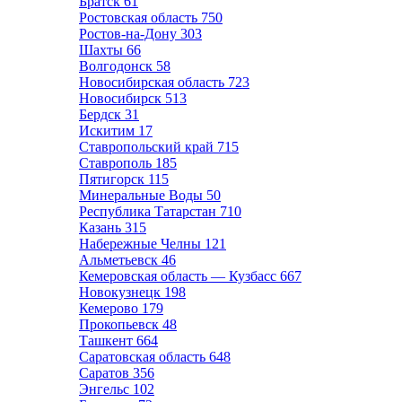
Братск
61
Ростовская область
750
Ростов-на-Дону
303
Шахты
66
Волгодонск
58
Новосибирская область
723
Новосибирск
513
Бердск
31
Искитим
17
Ставропольский край
715
Ставрополь
185
Пятигорск
115
Минеральные Воды
50
Республика Татарстан
710
Казань
315
Набережные Челны
121
Альметьевск
46
Кемеровская область — Кузбасс
667
Новокузнецк
198
Кемерово
179
Прокопьевск
48
Ташкент
664
Саратовская область
648
Саратов
356
Энгельс
102