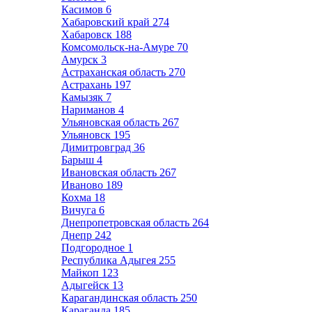
Касимов
6
Хабаровский край
274
Хабаровск
188
Комсомольск-на-Амуре
70
Амурск
3
Астраханская область
270
Астрахань
197
Камызяк
7
Нариманов
4
Ульяновская область
267
Ульяновск
195
Димитровград
36
Барыш
4
Ивановская область
267
Иваново
189
Кохма
18
Вичуга
6
Днепропетровская область
264
Днепр
242
Подгородное
1
Республика Адыгея
255
Майкоп
123
Адыгейск
13
Карагандинская область
250
Караганда
185