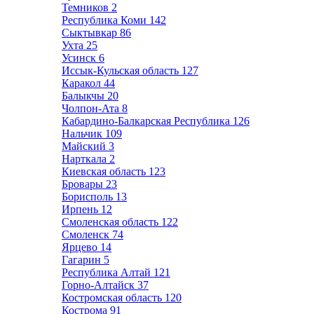
Темников
2
Республика Коми
142
Сыктывкар
86
Ухта
25
Усинск
6
Иссык-Кульская область
127
Каракол
44
Балыкчы
20
Чолпон-Ата
8
Кабардино-Балкарская Республика
126
Нальчик
109
Майский
3
Нарткала
2
Киевская область
123
Бровары
23
Борисполь
13
Ирпень
12
Смоленская область
122
Смоленск
74
Ярцево
14
Гагарин
5
Республика Алтай
121
Горно-Алтайск
37
Костромская область
120
Кострома
91