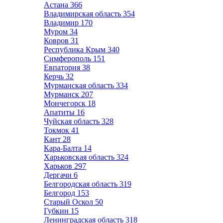
Астана
366
Владимирская область
354
Владимир
170
Муром
34
Ковров
31
Республика Крым
340
Симферополь
151
Евпатория
38
Керчь
32
Мурманская область
334
Мурманск
207
Мончегорск
18
Апатиты
16
Чуйская область
328
Токмок
41
Кант
28
Кара-Балта
14
Харьковская область
324
Харьков
297
Дергачи
6
Белгородская область
319
Белгород
153
Старый Оскол
50
Губкин
15
Ленинградская область
318