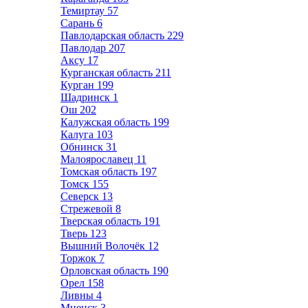
Темиртау
57
Сарань
6
Павлодарская область
229
Павлодар
207
Аксу
17
Курганская область
211
Курган
199
Шадринск
1
Ош
202
Калужская область
199
Калуга
103
Обнинск
31
Малоярославец
11
Томская область
197
Томск
155
Северск
13
Стрежевой
8
Тверская область
191
Тверь
123
Вышний Волочёк
12
Торжок
7
Орловская область
190
Орел
158
Ливны
4
Мценск
3