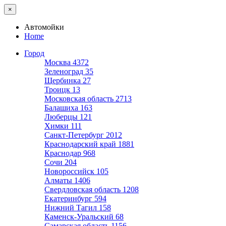
×
Автомойки
Home
Город
Москва
4372
Зеленоград
35
Щербинка
27
Троицк
13
Московская область
2713
Балашиха
163
Люберцы
121
Химки
111
Санкт-Петербург
2012
Краснодарский край
1881
Краснодар
968
Сочи
204
Новороссийск
105
Алматы
1406
Свердловская область
1208
Екатеринбург
594
Нижний Тагил
158
Каменск-Уральский
68
Самарская область
1156