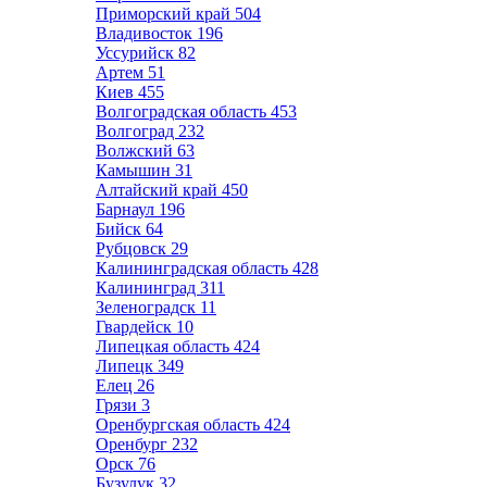
Приморский край
504
Владивосток
196
Уссурийск
82
Артем
51
Киев
455
Волгоградская область
453
Волгоград
232
Волжский
63
Камышин
31
Алтайский край
450
Барнаул
196
Бийск
64
Рубцовск
29
Калининградская область
428
Калининград
311
Зеленоградск
11
Гвардейск
10
Липецкая область
424
Липецк
349
Елец
26
Грязи
3
Оренбургская область
424
Оренбург
232
Орск
76
Бузулук
32