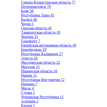
Северо-Казахстанская область
77
Петропавловск
70
Київ
58
Республика Тыва
45
Кызыл
40
Чадан
1
Ошская область
45
Ташкентская область
45
Чирчик
11
Газалкент
7
Еврейская автономная область
30
Биробиджан
29
Республика Калмыкия
27
Элиста
20
Магаданская область
22
Магадан
21
Нарынская область
16
Нарын
11
Республика Ингушетия
12
Назрань
7
Магас
4
Сунжа
1
Чувашская Республика
12
Алатырь
2
Канаш
1