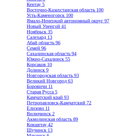
Кентау
5
Восточно-Казахстанская область
100
Усть-Каменогорск
100
Ямало-Ненецкий автономный округ
97
Новый Уренгой
41
Ноябрьск
35
Салехард
13
Абай область
96
Семей
96
Сахалинская область
94
Южно-Сахалинск
55
Корсаков
10
Долинск
9
Новгородская область
93
Великий Новгород
63
Боровичи
11
Старая Русса
5
Камчатский край
93
Петропавловск-Камчатский
72
Елизово
11
Вилючинск
2
Акмолинская область
89
Кокшетау
42
Щучинск
13
Макинск
6