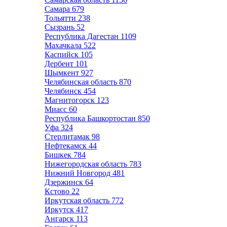
Самара
679
Тольятти
238
Сызрань
52
Республика Дагестан
1109
Махачкала
522
Каспийск
105
Дербент
101
Шымкент
927
Челябинская область
870
Челябинск
454
Магнитогорск
123
Миасс
60
Республика Башкортостан
850
Уфа
324
Стерлитамак
98
Нефтекамск
44
Бишкек
784
Нижегородская область
783
Нижний Новгород
481
Дзержинск
64
Кстово
22
Иркутская область
772
Иркутск
417
Ангарск
113