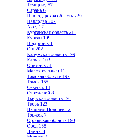
Темиртау
57
Сарань
6
Павлодарская область
229
Павлодар
207
Аксу
17
Курганская область
211
Курган
199
Шадринск
1
Ош
202
Калужская область
199
Калуга
103
Обнинск
31
Малоярославец
11
Томская область
197
Томск
155
Северск
13
Стрежевой
8
Тверская область
191
Тверь
123
Вышний Волочёк
12
Торжок
7
Орловская область
190
Орел
158
Ливны
4
Мценск
3