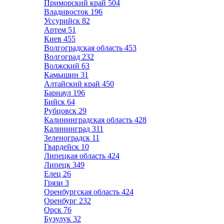
Приморский край
504
Владивосток
196
Уссурийск
82
Артем
51
Киев
455
Волгоградская область
453
Волгоград
232
Волжский
63
Камышин
31
Алтайский край
450
Барнаул
196
Бийск
64
Рубцовск
29
Калининградская область
428
Калининград
311
Зеленоградск
11
Гвардейск
10
Липецкая область
424
Липецк
349
Елец
26
Грязи
3
Оренбургская область
424
Оренбург
232
Орск
76
Бузулук
32