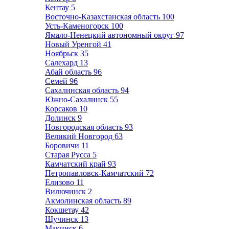
Кентау
5
Восточно-Казахстанская область
100
Усть-Каменогорск
100
Ямало-Ненецкий автономный округ
97
Новый Уренгой
41
Ноябрьск
35
Салехард
13
Абай область
96
Семей
96
Сахалинская область
94
Южно-Сахалинск
55
Корсаков
10
Долинск
9
Новгородская область
93
Великий Новгород
63
Боровичи
11
Старая Русса
5
Камчатский край
93
Петропавловск-Камчатский
72
Елизово
11
Вилючинск
2
Акмолинская область
89
Кокшетау
42
Щучинск
13
Макинск
6