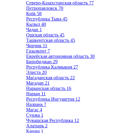
Северо-Казахстанская область
77
Петропавловск
70
Київ
58
Республика Тыва
45
Кызыл
40
Чадан
1
Ошская область
45
Ташкентская область
45
Чирчик
11
Газалкент
7
Еврейская автономная область
30
Биробиджан
29
Республика Калмыкия
27
Элиста
20
Магаданская область
22
Магадан
21
Нарынская область
16
Нарын
11
Республика Ингушетия
12
Назрань
7
Магас
4
Сунжа
1
Чувашская Республика
12
Алатырь
2
Канаш
1