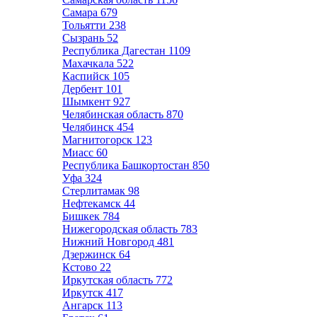
Самара
679
Тольятти
238
Сызрань
52
Республика Дагестан
1109
Махачкала
522
Каспийск
105
Дербент
101
Шымкент
927
Челябинская область
870
Челябинск
454
Магнитогорск
123
Миасс
60
Республика Башкортостан
850
Уфа
324
Стерлитамак
98
Нефтекамск
44
Бишкек
784
Нижегородская область
783
Нижний Новгород
481
Дзержинск
64
Кстово
22
Иркутская область
772
Иркутск
417
Ангарск
113