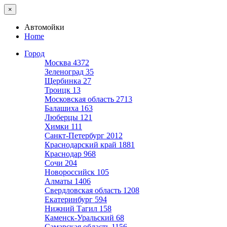
×
Автомойки
Home
Город
Москва
4372
Зеленоград
35
Щербинка
27
Троицк
13
Московская область
2713
Балашиха
163
Люберцы
121
Химки
111
Санкт-Петербург
2012
Краснодарский край
1881
Краснодар
968
Сочи
204
Новороссийск
105
Алматы
1406
Свердловская область
1208
Екатеринбург
594
Нижний Тагил
158
Каменск-Уральский
68
Самарская область
1156