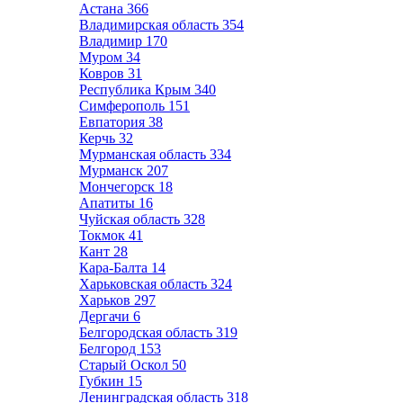
Астана
366
Владимирская область
354
Владимир
170
Муром
34
Ковров
31
Республика Крым
340
Симферополь
151
Евпатория
38
Керчь
32
Мурманская область
334
Мурманск
207
Мончегорск
18
Апатиты
16
Чуйская область
328
Токмок
41
Кант
28
Кара-Балта
14
Харьковская область
324
Харьков
297
Дергачи
6
Белгородская область
319
Белгород
153
Старый Оскол
50
Губкин
15
Ленинградская область
318