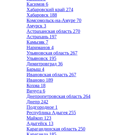
Касимов
6
Хабаровский край
274
Хабаровск
188
Комсомольск-на-Амуре
70
Амурск
3
Астраханская область
270
Астрахань
197
Камызяк
7
Нариманов
4
Ульяновская область
267
Ульяновск
195
Димитровград
36
Барыш
4
Ивановская область
267
Иваново
189
Кохма
18
Вичуга
6
Днепропетровская область
264
Днепр
242
Подгородное
1
Республика Адыгея
255
Майкоп
123
Адыгейск
13
Карагандинская область
250
Караганда
185