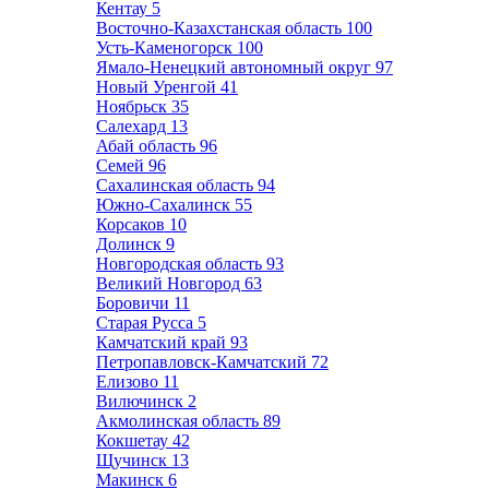
Кентау
5
Восточно-Казахстанская область
100
Усть-Каменогорск
100
Ямало-Ненецкий автономный округ
97
Новый Уренгой
41
Ноябрьск
35
Салехард
13
Абай область
96
Семей
96
Сахалинская область
94
Южно-Сахалинск
55
Корсаков
10
Долинск
9
Новгородская область
93
Великий Новгород
63
Боровичи
11
Старая Русса
5
Камчатский край
93
Петропавловск-Камчатский
72
Елизово
11
Вилючинск
2
Акмолинская область
89
Кокшетау
42
Щучинск
13
Макинск
6