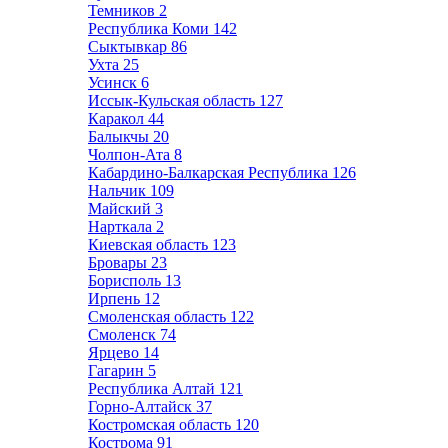
Темников
2
Республика Коми
142
Сыктывкар
86
Ухта
25
Усинск
6
Иссык-Кульская область
127
Каракол
44
Балыкчы
20
Чолпон-Ата
8
Кабардино-Балкарская Республика
126
Нальчик
109
Майский
3
Нарткала
2
Киевская область
123
Бровары
23
Борисполь
13
Ирпень
12
Смоленская область
122
Смоленск
74
Ярцево
14
Гагарин
5
Республика Алтай
121
Горно-Алтайск
37
Костромская область
120
Кострома
91