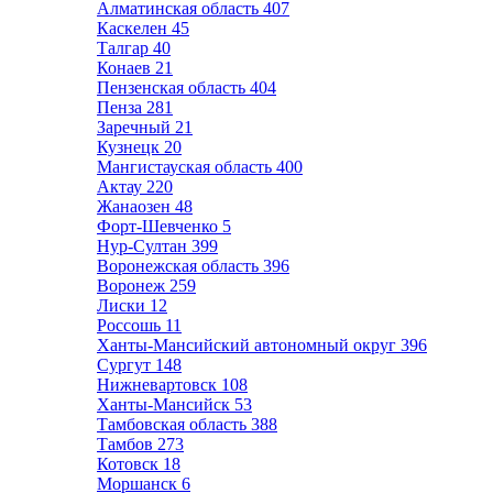
Алматинская область
407
Каскелен
45
Талгар
40
Конаев
21
Пензенская область
404
Пенза
281
Заречный
21
Кузнецк
20
Мангистауская область
400
Актау
220
Жанаозен
48
Форт-Шевченко
5
Нур-Султан
399
Воронежская область
396
Воронеж
259
Лиски
12
Россошь
11
Ханты-Мансийский автономный округ
396
Сургут
148
Нижневартовск
108
Ханты-Мансийск
53
Тамбовская область
388
Тамбов
273
Котовск
18
Моршанск
6