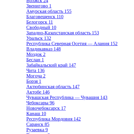
Волжск
24
Звенигово
1
Амурская область
155
Благовещенск
110
Белогорск
11
Свободный
10
Западно-Казахстанская область
153
Уральск
132
Республика Северная Осетия — Алания
152
Владикавказ
148
Моздок
2
Беслан
1
Забайкальский край
147
Чита
136
Могоча
2
Борзя
1
Актюбинская область
147
Актобе
146
Чувашская Республика — Чувашия
143
Чебоксары
96
Новочебоксарск
17
Канаш
10
Республика Мордовия
142
Саранск
85
Рузаевка
9