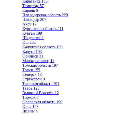
Караганда
185
Темиртау
57
Сарань
6
Павлодарская область
229
Павлодар
207
Аксу
17
Курганская область
211
Курган
199
Шадринск
1
Ош
202
Калужская область
199
Калуга
103
Обнинск
31
Малоярославец
11
Томская область
197
Томск
155
Северск
13
Стрежевой
8
Тверская область
191
Тверь
123
Вышний Волочёк
12
Торжок
7
Орловская область
190
Орел
158
Ливны
4