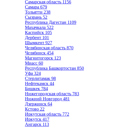
Самарская область
1156
Самара
679
Тольятти
238
Сызрань
52
Республика Дагестан
1109
Махачкала
522
Каспийск
105
Дербент
101
Шымкент
927
Челябинская область
870
Челябинск
454
Магнитогорск
123
Миасс
60
Республика Башкортостан
850
Уфа
324
Стерлитамак
98
Нефтекамск
44
Бишкек
784
Нижегородская область
783
Нижний Новгород
481
Дзержинск
64
Кстово
22
Иркутская область
772
Иркутск
417
Ангарск
113