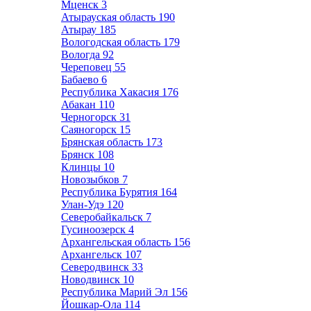
Мценск
3
Атырауская область
190
Атырау
185
Вологодская область
179
Вологда
92
Череповец
55
Бабаево
6
Республика Хакасия
176
Абакан
110
Черногорск
31
Саяногорск
15
Брянская область
173
Брянск
108
Клинцы
10
Новозыбков
7
Республика Бурятия
164
Улан-Удэ
120
Северобайкальск
7
Гусиноозерск
4
Архангельская область
156
Архангельск
107
Северодвинск
33
Новодвинск
10
Республика Марий Эл
156
Йошкар-Ола
114