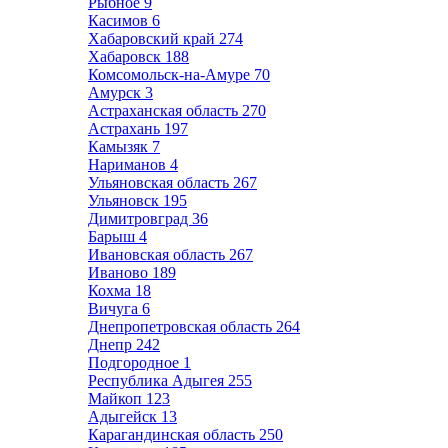
Рыбное
9
Касимов
6
Хабаровский край
274
Хабаровск
188
Комсомольск-на-Амуре
70
Амурск
3
Астраханская область
270
Астрахань
197
Камызяк
7
Нариманов
4
Ульяновская область
267
Ульяновск
195
Димитровград
36
Барыш
4
Ивановская область
267
Иваново
189
Кохма
18
Вичуга
6
Днепропетровская область
264
Днепр
242
Подгородное
1
Республика Адыгея
255
Майкоп
123
Адыгейск
13
Карагандинская область
250