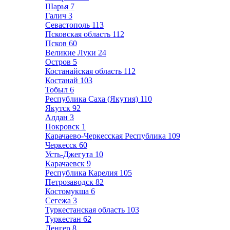
Шарья
7
Галич
3
Севастополь
113
Псковская область
112
Псков
60
Великие Луки
24
Остров
5
Костанайская область
112
Костанай
103
Тобыл
6
Республика Саха (Якутия)
110
Якутск
92
Алдан
3
Покровск
1
Карачаево-Черкесская Республика
109
Черкесск
60
Усть-Джегута
10
Карачаевск
9
Республика Карелия
105
Петрозаводск
82
Костомукша
6
Сегежа
3
Туркестанская область
103
Туркестан
62
Ленгер
8