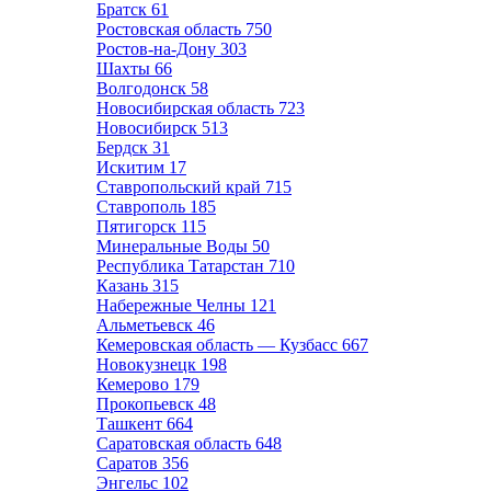
Братск
61
Ростовская область
750
Ростов-на-Дону
303
Шахты
66
Волгодонск
58
Новосибирская область
723
Новосибирск
513
Бердск
31
Искитим
17
Ставропольский край
715
Ставрополь
185
Пятигорск
115
Минеральные Воды
50
Республика Татарстан
710
Казань
315
Набережные Челны
121
Альметьевск
46
Кемеровская область — Кузбасс
667
Новокузнецк
198
Кемерово
179
Прокопьевск
48
Ташкент
664
Саратовская область
648
Саратов
356
Энгельс
102