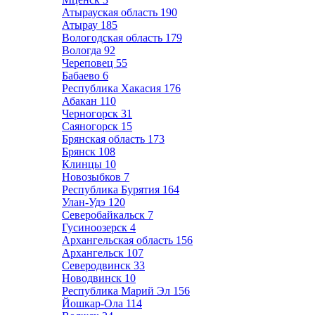
Атырауская область
190
Атырау
185
Вологодская область
179
Вологда
92
Череповец
55
Бабаево
6
Республика Хакасия
176
Абакан
110
Черногорск
31
Саяногорск
15
Брянская область
173
Брянск
108
Клинцы
10
Новозыбков
7
Республика Бурятия
164
Улан-Удэ
120
Северобайкальск
7
Гусиноозерск
4
Архангельская область
156
Архангельск
107
Северодвинск
33
Новодвинск
10
Республика Марий Эл
156
Йошкар-Ола
114