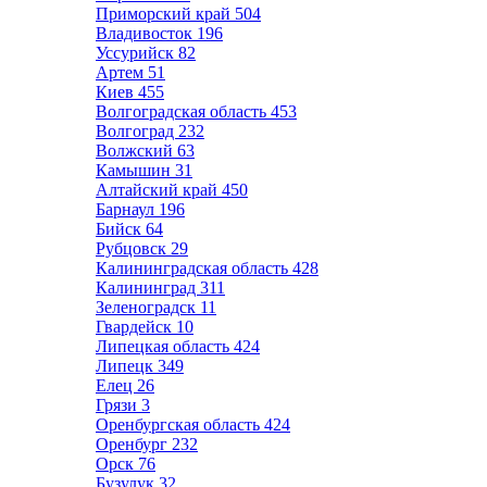
Приморский край
504
Владивосток
196
Уссурийск
82
Артем
51
Киев
455
Волгоградская область
453
Волгоград
232
Волжский
63
Камышин
31
Алтайский край
450
Барнаул
196
Бийск
64
Рубцовск
29
Калининградская область
428
Калининград
311
Зеленоградск
11
Гвардейск
10
Липецкая область
424
Липецк
349
Елец
26
Грязи
3
Оренбургская область
424
Оренбург
232
Орск
76
Бузулук
32