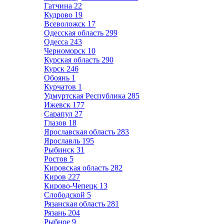
Гатчина
22
Кудрово
19
Всеволожск
17
Одесская область
299
Одесса
243
Черноморск
10
Курская область
290
Курск
246
Обоянь
1
Курчатов
1
Удмуртская Республика
285
Ижевск
177
Сарапул
27
Глазов
18
Ярославская область
283
Ярославль
195
Рыбинск
31
Ростов
5
Кировская область
282
Киров
227
Кирово-Чепецк
13
Слободской
5
Рязанская область
281
Рязань
204
Рыбное
9