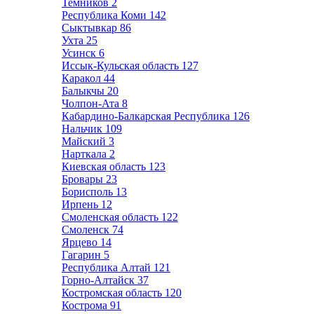
Темников
2
Республика Коми
142
Сыктывкар
86
Ухта
25
Усинск
6
Иссык-Кульская область
127
Каракол
44
Балыкчы
20
Чолпон-Ата
8
Кабардино-Балкарская Республика
126
Нальчик
109
Майский
3
Нарткала
2
Киевская область
123
Бровары
23
Борисполь
13
Ирпень
12
Смоленская область
122
Смоленск
74
Ярцево
14
Гагарин
5
Республика Алтай
121
Горно-Алтайск
37
Костромская область
120
Кострома
91