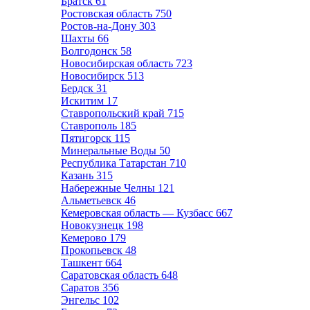
Братск
61
Ростовская область
750
Ростов-на-Дону
303
Шахты
66
Волгодонск
58
Новосибирская область
723
Новосибирск
513
Бердск
31
Искитим
17
Ставропольский край
715
Ставрополь
185
Пятигорск
115
Минеральные Воды
50
Республика Татарстан
710
Казань
315
Набережные Челны
121
Альметьевск
46
Кемеровская область — Кузбасс
667
Новокузнецк
198
Кемерово
179
Прокопьевск
48
Ташкент
664
Саратовская область
648
Саратов
356
Энгельс
102