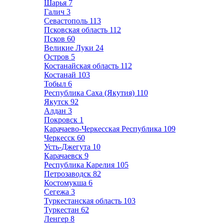
Шарья
7
Галич
3
Севастополь
113
Псковская область
112
Псков
60
Великие Луки
24
Остров
5
Костанайская область
112
Костанай
103
Тобыл
6
Республика Саха (Якутия)
110
Якутск
92
Алдан
3
Покровск
1
Карачаево-Черкесская Республика
109
Черкесск
60
Усть-Джегута
10
Карачаевск
9
Республика Карелия
105
Петрозаводск
82
Костомукша
6
Сегежа
3
Туркестанская область
103
Туркестан
62
Ленгер
8