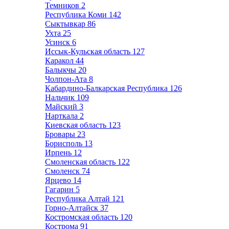
Темников
2
Республика Коми
142
Сыктывкар
86
Ухта
25
Усинск
6
Иссык-Кульская область
127
Каракол
44
Балыкчы
20
Чолпон-Ата
8
Кабардино-Балкарская Республика
126
Нальчик
109
Майский
3
Нарткала
2
Киевская область
123
Бровары
23
Борисполь
13
Ирпень
12
Смоленская область
122
Смоленск
74
Ярцево
14
Гагарин
5
Республика Алтай
121
Горно-Алтайск
37
Костромская область
120
Кострома
91