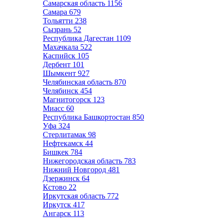
Самарская область
1156
Самара
679
Тольятти
238
Сызрань
52
Республика Дагестан
1109
Махачкала
522
Каспийск
105
Дербент
101
Шымкент
927
Челябинская область
870
Челябинск
454
Магнитогорск
123
Миасс
60
Республика Башкортостан
850
Уфа
324
Стерлитамак
98
Нефтекамск
44
Бишкек
784
Нижегородская область
783
Нижний Новгород
481
Дзержинск
64
Кстово
22
Иркутская область
772
Иркутск
417
Ангарск
113