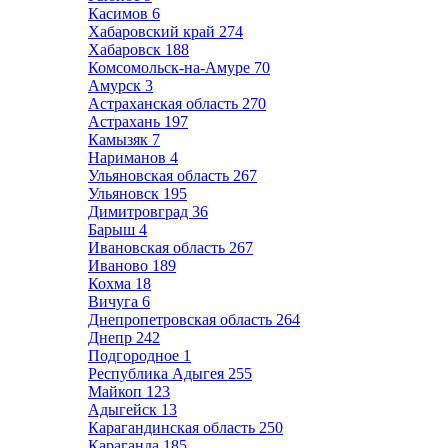
Касимов
6
Хабаровский край
274
Хабаровск
188
Комсомольск-на-Амуре
70
Амурск
3
Астраханская область
270
Астрахань
197
Камызяк
7
Нариманов
4
Ульяновская область
267
Ульяновск
195
Димитровград
36
Барыш
4
Ивановская область
267
Иваново
189
Кохма
18
Вичуга
6
Днепропетровская область
264
Днепр
242
Подгородное
1
Республика Адыгея
255
Майкоп
123
Адыгейск
13
Карагандинская область
250
Караганда
185