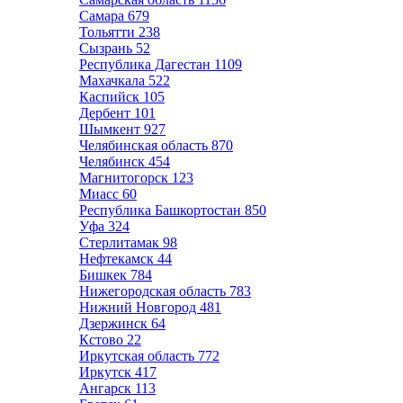
Самара
679
Тольятти
238
Сызрань
52
Республика Дагестан
1109
Махачкала
522
Каспийск
105
Дербент
101
Шымкент
927
Челябинская область
870
Челябинск
454
Магнитогорск
123
Миасс
60
Республика Башкортостан
850
Уфа
324
Стерлитамак
98
Нефтекамск
44
Бишкек
784
Нижегородская область
783
Нижний Новгород
481
Дзержинск
64
Кстово
22
Иркутская область
772
Иркутск
417
Ангарск
113