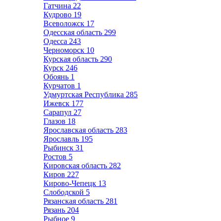
Гатчина
22
Кудрово
19
Всеволожск
17
Одесская область
299
Одесса
243
Черноморск
10
Курская область
290
Курск
246
Обоянь
1
Курчатов
1
Удмуртская Республика
285
Ижевск
177
Сарапул
27
Глазов
18
Ярославская область
283
Ярославль
195
Рыбинск
31
Ростов
5
Кировская область
282
Киров
227
Кирово-Чепецк
13
Слободской
5
Рязанская область
281
Рязань
204
Рыбное
9