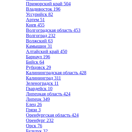
Приморский край
504
Владивосток
196
Уссурийск
82
Артем
51
Киев
455
Волгоградская область
453
Волгоград
232
Волжский
63
Камышин
31
Алтайский край
450
Барнаул
196
Бийск
64
Рубцовск
29
Калининградская область
428
Калининград
311
Зеленоградск
11
Гвардейск
10
Липецкая область
424
Липецк
349
Елец
26
Грязи
3
Оренбургская область
424
Оренбург
232
Орск
76
Бузулук
32