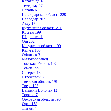
Караганда
185
Темиртау
57
Сарань
6
Павлодарская область
229
Павлодар
207
Аксу
17
Курганская область
211
Курган
199
Шадринск
1
Ош
202
Калужская область
199
Калуга
103
Обнинск
31
Малоярославец
11
Томская область
197
Томск
155
Северск
13
Стрежевой
8
Тверская область
191
Тверь
123
Вышний Волочёк
12
Торжок
7
Орловская область
190
Орел
158
Ливны
4