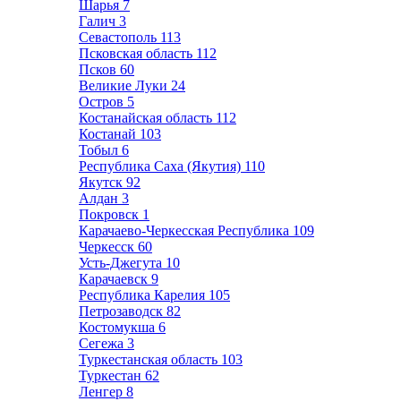
Шарья
7
Галич
3
Севастополь
113
Псковская область
112
Псков
60
Великие Луки
24
Остров
5
Костанайская область
112
Костанай
103
Тобыл
6
Республика Саха (Якутия)
110
Якутск
92
Алдан
3
Покровск
1
Карачаево-Черкесская Республика
109
Черкесск
60
Усть-Джегута
10
Карачаевск
9
Республика Карелия
105
Петрозаводск
82
Костомукша
6
Сегежа
3
Туркестанская область
103
Туркестан
62
Ленгер
8