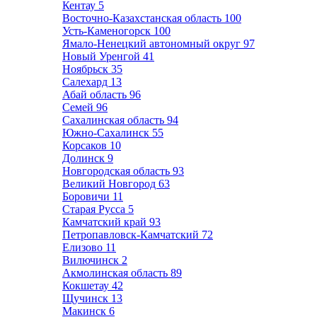
Кентау
5
Восточно-Казахстанская область
100
Усть-Каменогорск
100
Ямало-Ненецкий автономный округ
97
Новый Уренгой
41
Ноябрьск
35
Салехард
13
Абай область
96
Семей
96
Сахалинская область
94
Южно-Сахалинск
55
Корсаков
10
Долинск
9
Новгородская область
93
Великий Новгород
63
Боровичи
11
Старая Русса
5
Камчатский край
93
Петропавловск-Камчатский
72
Елизово
11
Вилючинск
2
Акмолинская область
89
Кокшетау
42
Щучинск
13
Макинск
6