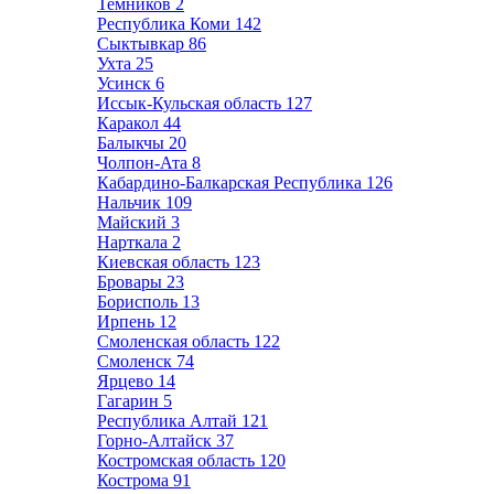
Темников
2
Республика Коми
142
Сыктывкар
86
Ухта
25
Усинск
6
Иссык-Кульская область
127
Каракол
44
Балыкчы
20
Чолпон-Ата
8
Кабардино-Балкарская Республика
126
Нальчик
109
Майский
3
Нарткала
2
Киевская область
123
Бровары
23
Борисполь
13
Ирпень
12
Смоленская область
122
Смоленск
74
Ярцево
14
Гагарин
5
Республика Алтай
121
Горно-Алтайск
37
Костромская область
120
Кострома
91