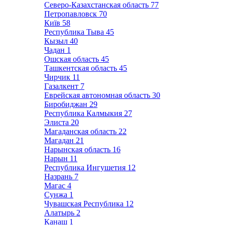
Северо-Казахстанская область
77
Петропавловск
70
Київ
58
Республика Тыва
45
Кызыл
40
Чадан
1
Ошская область
45
Ташкентская область
45
Чирчик
11
Газалкент
7
Еврейская автономная область
30
Биробиджан
29
Республика Калмыкия
27
Элиста
20
Магаданская область
22
Магадан
21
Нарынская область
16
Нарын
11
Республика Ингушетия
12
Назрань
7
Магас
4
Сунжа
1
Чувашская Республика
12
Алатырь
2
Канаш
1