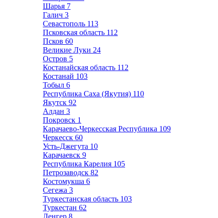
Шарья
7
Галич
3
Севастополь
113
Псковская область
112
Псков
60
Великие Луки
24
Остров
5
Костанайская область
112
Костанай
103
Тобыл
6
Республика Саха (Якутия)
110
Якутск
92
Алдан
3
Покровск
1
Карачаево-Черкесская Республика
109
Черкесск
60
Усть-Джегута
10
Карачаевск
9
Республика Карелия
105
Петрозаводск
82
Костомукша
6
Сегежа
3
Туркестанская область
103
Туркестан
62
Ленгер
8