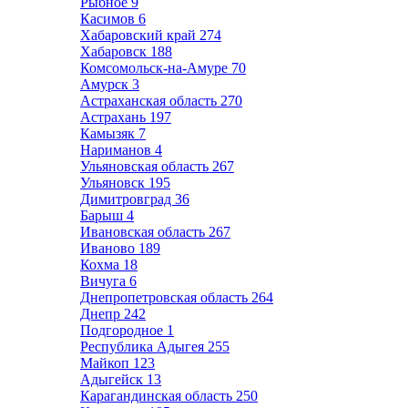
Рыбное
9
Касимов
6
Хабаровский край
274
Хабаровск
188
Комсомольск-на-Амуре
70
Амурск
3
Астраханская область
270
Астрахань
197
Камызяк
7
Нариманов
4
Ульяновская область
267
Ульяновск
195
Димитровград
36
Барыш
4
Ивановская область
267
Иваново
189
Кохма
18
Вичуга
6
Днепропетровская область
264
Днепр
242
Подгородное
1
Республика Адыгея
255
Майкоп
123
Адыгейск
13
Карагандинская область
250