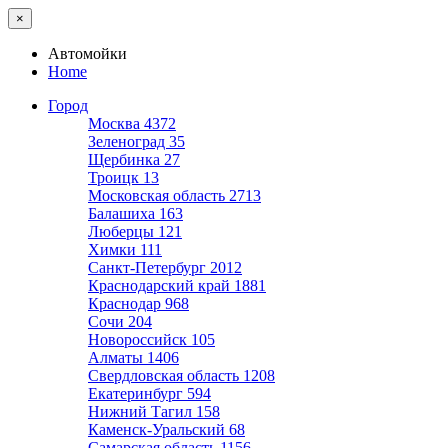
×
Автомойки
Home
Город
Москва
4372
Зеленоград
35
Щербинка
27
Троицк
13
Московская область
2713
Балашиха
163
Люберцы
121
Химки
111
Санкт-Петербург
2012
Краснодарский край
1881
Краснодар
968
Сочи
204
Новороссийск
105
Алматы
1406
Свердловская область
1208
Екатеринбург
594
Нижний Тагил
158
Каменск-Уральский
68
Самарская область
1156