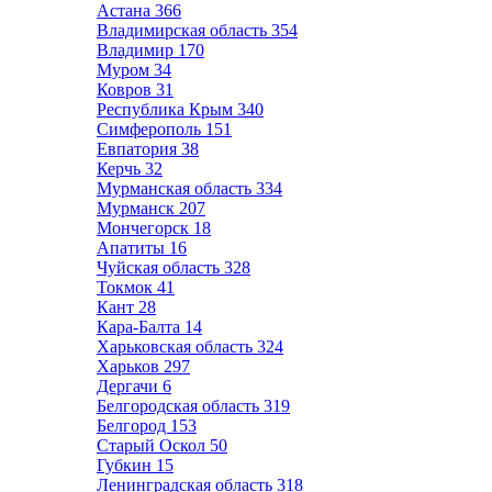
Астана
366
Владимирская область
354
Владимир
170
Муром
34
Ковров
31
Республика Крым
340
Симферополь
151
Евпатория
38
Керчь
32
Мурманская область
334
Мурманск
207
Мончегорск
18
Апатиты
16
Чуйская область
328
Токмок
41
Кант
28
Кара-Балта
14
Харьковская область
324
Харьков
297
Дергачи
6
Белгородская область
319
Белгород
153
Старый Оскол
50
Губкин
15
Ленинградская область
318