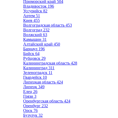
Приморский край
504
Владивосток
196
Уссурийск
82
Артем
51
Киев
455
Волгоградская область
453
Волгоград
232
Волжский
63
Камышин
31
Алтайский край
450
Барнаул
196
Бийск
64
Рубцовск
29
Калининградская область
428
Калининград
311
Зеленоградск
11
Гвардейск
10
Липецкая область
424
Липецк
349
Елец
26
Грязи
3
Оренбургская область
424
Оренбург
232
Орск
76
Бузулук
32