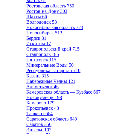
Братск
61
Ростовская область
750
Ростов-на-Дону
303
Шахты
66
Волгодонск
58
Новосибирская область
723
Новосибирск
513
Бердск
31
Искитим
17
Ставропольский край
715
Ставрополь
185
Пятигорск
115
Минеральные Воды
50
Республика Татарстан
710
Казань
315
Набережные Челны
121
Альметьевск
46
Кемеровская область — Кузбасс
667
Новокузнецк
198
Кемерово
179
Прокопьевск
48
Ташкент
664
Саратовская область
648
Саратов
356
Энгельс
102