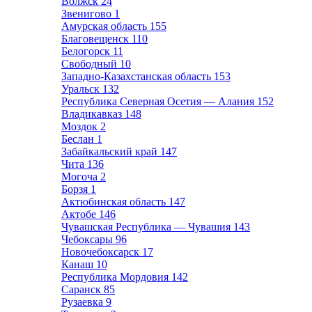
Волжск
24
Звенигово
1
Амурская область
155
Благовещенск
110
Белогорск
11
Свободный
10
Западно-Казахстанская область
153
Уральск
132
Республика Северная Осетия — Алания
152
Владикавказ
148
Моздок
2
Беслан
1
Забайкальский край
147
Чита
136
Могоча
2
Борзя
1
Актюбинская область
147
Актобе
146
Чувашская Республика — Чувашия
143
Чебоксары
96
Новочебоксарск
17
Канаш
10
Республика Мордовия
142
Саранск
85
Рузаевка
9