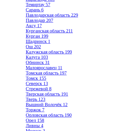
Темиртау
57
Сарань
6
Павлодарская область
229
Павлодар
207
Аксу
17
Курганская область
211
Курган
199
Шадринск
1
Ош
202
Калужская область
199
Калуга
103
Обнинск
31
Малоярославец
11
Томская область
197
Томск
155
Северск
13
Стрежевой
8
Тверская область
191
Тверь
123
Вышний Волочёк
12
Торжок
7
Орловская область
190
Орел
158
Ливны
4
Мценск
3