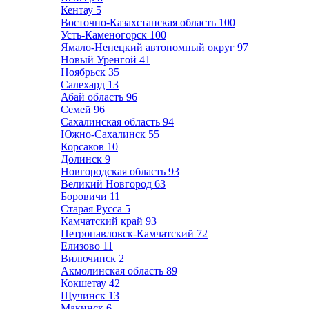
Кентау
5
Восточно-Казахстанская область
100
Усть-Каменогорск
100
Ямало-Ненецкий автономный округ
97
Новый Уренгой
41
Ноябрьск
35
Салехард
13
Абай область
96
Семей
96
Сахалинская область
94
Южно-Сахалинск
55
Корсаков
10
Долинск
9
Новгородская область
93
Великий Новгород
63
Боровичи
11
Старая Русса
5
Камчатский край
93
Петропавловск-Камчатский
72
Елизово
11
Вилючинск
2
Акмолинская область
89
Кокшетау
42
Щучинск
13
Макинск
6