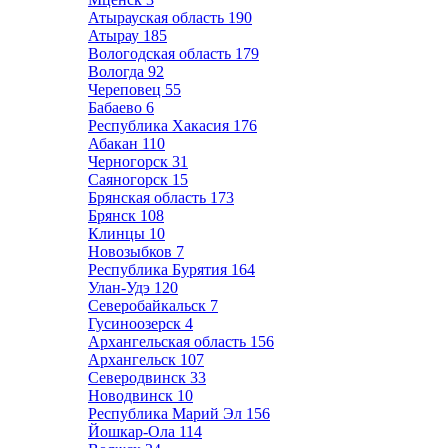
Атырауская область
190
Атырау
185
Вологодская область
179
Вологда
92
Череповец
55
Бабаево
6
Республика Хакасия
176
Абакан
110
Черногорск
31
Саяногорск
15
Брянская область
173
Брянск
108
Клинцы
10
Новозыбков
7
Республика Бурятия
164
Улан-Удэ
120
Северобайкальск
7
Гусиноозерск
4
Архангельская область
156
Архангельск
107
Северодвинск
33
Новодвинск
10
Республика Марий Эл
156
Йошкар-Ола
114