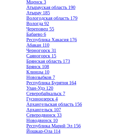
Мценск
3
Атырауская область
190
Атырау
185
Вологодская область
179
Вологда
92
Череповец
55
Бабаево
6
Республика Хакасия
176
Абакан
110
Черногорск
31
Саяногорск
15
Брянская область
173
Брянск
108
Клинцы
10
Новозыбков
7
Республика Бурятия
164
Улан-Удэ
120
Северобайкальск
7
Гусиноозерск
4
Архангельская область
156
Архангельск
107
Северодвинск
33
Новодвинск
10
Республика Марий Эл
156
Йошкар-Ола
114