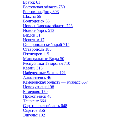
Братск
61
Ростовская область
750
Ростов-на-Дону
303
Шахты
66
Волгодонск
58
Новосибирская область
723
Новосибирск
513
Бердск
31
Искитим
17
Ставропольский край
715
Ставрополь
185
Пятигорск
115
Минеральные Воды
50
Республика Татарстан
710
Казань
315
Набережные Челны
121
Альметьевск
46
Кемеровская область — Кузбасс
667
Новокузнецк
198
Кемерово
179
Прокопьевск
48
Ташкент
664
Саратовская область
648
Саратов
356
Энгельс
102