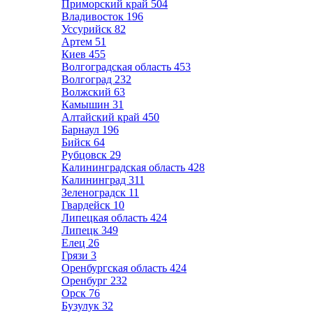
Приморский край
504
Владивосток
196
Уссурийск
82
Артем
51
Киев
455
Волгоградская область
453
Волгоград
232
Волжский
63
Камышин
31
Алтайский край
450
Барнаул
196
Бийск
64
Рубцовск
29
Калининградская область
428
Калининград
311
Зеленоградск
11
Гвардейск
10
Липецкая область
424
Липецк
349
Елец
26
Грязи
3
Оренбургская область
424
Оренбург
232
Орск
76
Бузулук
32