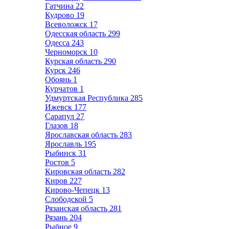
Гатчина
22
Кудрово
19
Всеволожск
17
Одесская область
299
Одесса
243
Черноморск
10
Курская область
290
Курск
246
Обоянь
1
Курчатов
1
Удмуртская Республика
285
Ижевск
177
Сарапул
27
Глазов
18
Ярославская область
283
Ярославль
195
Рыбинск
31
Ростов
5
Кировская область
282
Киров
227
Кирово-Чепецк
13
Слободской
5
Рязанская область
281
Рязань
204
Рыбное
9