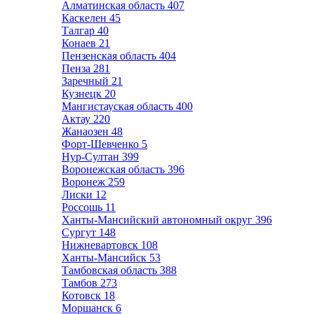
Алматинская область
407
Каскелен
45
Талгар
40
Конаев
21
Пензенская область
404
Пенза
281
Заречный
21
Кузнецк
20
Мангистауская область
400
Актау
220
Жанаозен
48
Форт-Шевченко
5
Нур-Султан
399
Воронежская область
396
Воронеж
259
Лиски
12
Россошь
11
Ханты-Мансийский автономный округ
396
Сургут
148
Нижневартовск
108
Ханты-Мансийск
53
Тамбовская область
388
Тамбов
273
Котовск
18
Моршанск
6