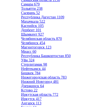
Самара
679
Тольятти
238
Сызрань
52
Республика Дагестан
1109
Махачкала
522
Каспийск
105
Дербент
101
Шымкент
927
Челябинская область
870
Челябинск
454
Магнитогорск
123
Миасс
60
Республика Башкортостан
850
Уфа
324
Стерлитамак
98
Нефтекамск
44
Бишкек
784
Нижегородская область
783
Нижний Новгород
481
Дзержинск
64
Кстово
22
Иркутская область
772
Иркутск
417
Ангарск
113