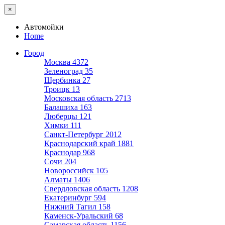
×
Автомойки
Home
Город
Москва
4372
Зеленоград
35
Щербинка
27
Троицк
13
Московская область
2713
Балашиха
163
Люберцы
121
Химки
111
Санкт-Петербург
2012
Краснодарский край
1881
Краснодар
968
Сочи
204
Новороссийск
105
Алматы
1406
Свердловская область
1208
Екатеринбург
594
Нижний Тагил
158
Каменск-Уральский
68
Самарская область
1156