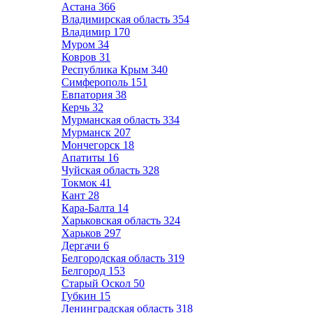
Астана
366
Владимирская область
354
Владимир
170
Муром
34
Ковров
31
Республика Крым
340
Симферополь
151
Евпатория
38
Керчь
32
Мурманская область
334
Мурманск
207
Мончегорск
18
Апатиты
16
Чуйская область
328
Токмок
41
Кант
28
Кара-Балта
14
Харьковская область
324
Харьков
297
Дергачи
6
Белгородская область
319
Белгород
153
Старый Оскол
50
Губкин
15
Ленинградская область
318