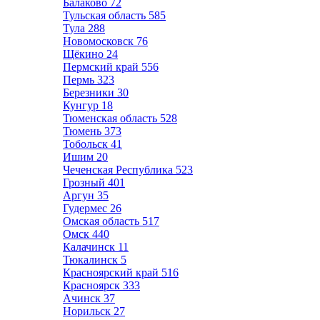
Балаково
72
Тульская область
585
Тула
288
Новомосковск
76
Щёкино
24
Пермский край
556
Пермь
323
Березники
30
Кунгур
18
Тюменская область
528
Тюмень
373
Тобольск
41
Ишим
20
Чеченская Республика
523
Грозный
401
Аргун
35
Гудермес
26
Омская область
517
Омск
440
Калачинск
11
Тюкалинск
5
Красноярский край
516
Красноярск
333
Ачинск
37
Норильск
27