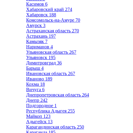
Касимов
6
Хабаровский край
274
Хабаровск
188
Комсомольск-на-Амуре
70
Амурск
3
Астраханская область
270
Астрахань
197
Камызяк
7
Нариманов
4
Ульяновская область
267
Ульяновск
195
Димитровград
36
Барыш
4
Ивановская область
267
Иваново
189
Кохма
18
Вичуга
6
Днепропетровская область
264
Днепр
242
Подгородное
1
Республика Адыгея
255
Майкоп
123
Адыгейск
13
Карагандинская область
250
Караганда
185