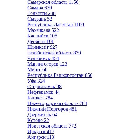
Самарская область
1156
Самара
679
Тольятти
238
Сызрань
52
Республика Дагестан
1109
Махачкала
522
Каспийск
105
Дербент
101
Шымкент
927
Челябинская область
870
Челябинск
454
Магнитогорск
123
Миасс
60
Республика Башкортостан
850
Уфа
324
Стерлитамак
98
Нефтекамск
44
Бишкек
784
Нижегородская область
783
Нижний Новгород
481
Дзержинск
64
Кстово
22
Иркутская область
772
Иркутск
417
Ангарск
113