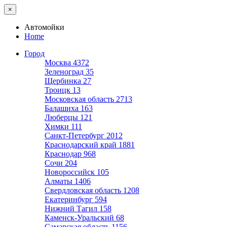
×
Автомойки
Home
Город
Москва
4372
Зеленоград
35
Щербинка
27
Троицк
13
Московская область
2713
Балашиха
163
Люберцы
121
Химки
111
Санкт-Петербург
2012
Краснодарский край
1881
Краснодар
968
Сочи
204
Новороссийск
105
Алматы
1406
Свердловская область
1208
Екатеринбург
594
Нижний Тагил
158
Каменск-Уральский
68
Самарская область
1156