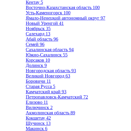
Кентау
5
Восточно-Казахстанская область
100
Усть-Каменогорск
100
Ямало-Ненецкий автономный округ
97
Новый Уренгой
41
Ноябрьск
35
Салехард
13
Абай область
96
Семей
96
Сахалинская область
94
Южно-Сахалинск
55
Корсаков
10
Долинск
9
Новгородская область
93
Великий Новгород
63
Боровичи
11
Старая Русса
5
Камчатский край
93
Петропавловск-Камчатский
72
Елизово
11
Вилючинск
2
Акмолинская область
89
Кокшетау
42
Щучинск
13
Макинск
6