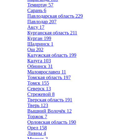
Темиртау
57
Сарань
6
Павлодарская область
229
Павлодар
207
Аксу
17
Курганская область
211
Курган
199
Шадринск
1
Ош
202
Калужская область
199
Калуга
103
Обнинск
31
Малоярославец
11
Томская область
197
Томск
155
Северск
13
Стрежевой
8
Тверская область
191
Тверь
123
Вышний Волочёк
12
Торжок
7
Орловская область
190
Орел
158
Ливны
4
Мценск
3