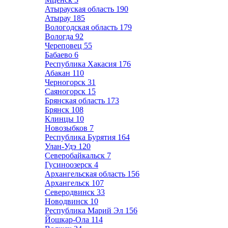
Атырауская область
190
Атырау
185
Вологодская область
179
Вологда
92
Череповец
55
Бабаево
6
Республика Хакасия
176
Абакан
110
Черногорск
31
Саяногорск
15
Брянская область
173
Брянск
108
Клинцы
10
Новозыбков
7
Республика Бурятия
164
Улан-Удэ
120
Северобайкальск
7
Гусиноозерск
4
Архангельская область
156
Архангельск
107
Северодвинск
33
Новодвинск
10
Республика Марий Эл
156
Йошкар-Ола
114