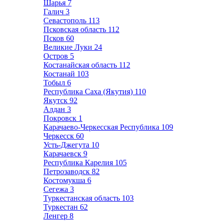
Шарья
7
Галич
3
Севастополь
113
Псковская область
112
Псков
60
Великие Луки
24
Остров
5
Костанайская область
112
Костанай
103
Тобыл
6
Республика Саха (Якутия)
110
Якутск
92
Алдан
3
Покровск
1
Карачаево-Черкесская Республика
109
Черкесск
60
Усть-Джегута
10
Карачаевск
9
Республика Карелия
105
Петрозаводск
82
Костомукша
6
Сегежа
3
Туркестанская область
103
Туркестан
62
Ленгер
8