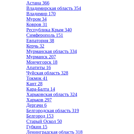
Астана
366
Владимирская область
354
Владимир
170
Муром
34
Ковров
31
Республика Крым
340
Симферополь
151
Евпатория
38
Керчь
32
Мурманская область
334
Мурманск
207
Мончегорск
18
Апатиты
16
Чуйская область
328
Токмок
41
Кант
28
Кара-Балта
14
Харьковская область
324
Харьков
297
Дергачи
6
Белгородская область
319
Белгород
153
Старый Оскол
50
Губкин
15
Ленинградская область
318