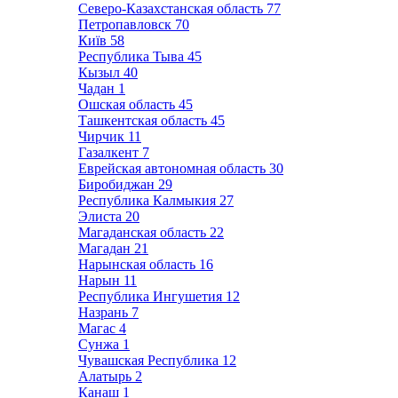
Северо-Казахстанская область
77
Петропавловск
70
Київ
58
Республика Тыва
45
Кызыл
40
Чадан
1
Ошская область
45
Ташкентская область
45
Чирчик
11
Газалкент
7
Еврейская автономная область
30
Биробиджан
29
Республика Калмыкия
27
Элиста
20
Магаданская область
22
Магадан
21
Нарынская область
16
Нарын
11
Республика Ингушетия
12
Назрань
7
Магас
4
Сунжа
1
Чувашская Республика
12
Алатырь
2
Канаш
1