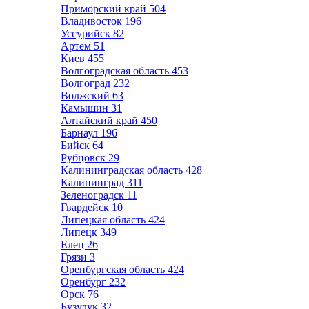
Приморский край
504
Владивосток
196
Уссурийск
82
Артем
51
Киев
455
Волгоградская область
453
Волгоград
232
Волжский
63
Камышин
31
Алтайский край
450
Барнаул
196
Бийск
64
Рубцовск
29
Калининградская область
428
Калининград
311
Зеленоградск
11
Гвардейск
10
Липецкая область
424
Липецк
349
Елец
26
Грязи
3
Оренбургская область
424
Оренбург
232
Орск
76
Бузулук
32