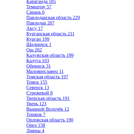
Караганда
185
Темиртау
57
Сарань
6
Павлодарская область
229
Павлодар
207
Аксу
17
Курганская область
211
Курган
199
Шадринск
1
Ош
202
Калужская область
199
Калуга
103
Обнинск
31
Малоярославец
11
Томская область
197
Томск
155
Северск
13
Стрежевой
8
Тверская область
191
Тверь
123
Вышний Волочёк
12
Торжок
7
Орловская область
190
Орел
158
Ливны
4