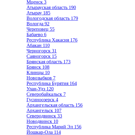
Мценск
3
Атырауская область
190
Атырау
185
Вологодская область
179
Вологда
92
Череповец
55
Бабаево
6
Республика Хакасия
176
Абакан
110
Черногорск
31
Саяногорск
15
Брянская область
173
Брянск
108
Клинцы
10
Новозыбков
7
Республика Бурятия
164
Улан-Удэ
120
Северобайкальск
7
Гусиноозерск
4
Архангельская область
156
Архангельск
107
Северодвинск
33
Новодвинск
10
Республика Марий Эл
156
Йошкар-Ола
114