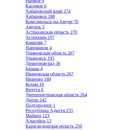
Рыбное
9
Касимов
6
Хабаровский край
274
Хабаровск
188
Комсомольск-на-Амуре
70
Амурск
3
Астраханская область
270
Астрахань
197
Камызяк
7
Нариманов
4
Ульяновская область
267
Ульяновск
195
Димитровград
36
Барыш
4
Ивановская область
267
Иваново
189
Кохма
18
Вичуга
6
Днепропетровская область
264
Днепр
242
Подгородное
1
Республика Адыгея
255
Майкоп
123
Адыгейск
13
Карагандинская область
250