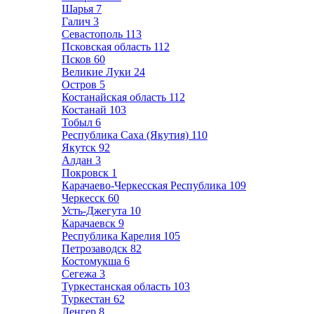
Шарья
7
Галич
3
Севастополь
113
Псковская область
112
Псков
60
Великие Луки
24
Остров
5
Костанайская область
112
Костанай
103
Тобыл
6
Республика Саха (Якутия)
110
Якутск
92
Алдан
3
Покровск
1
Карачаево-Черкесская Республика
109
Черкесск
60
Усть-Джегута
10
Карачаевск
9
Республика Карелия
105
Петрозаводск
82
Костомукша
6
Сегежа
3
Туркестанская область
103
Туркестан
62
Ленгер
8