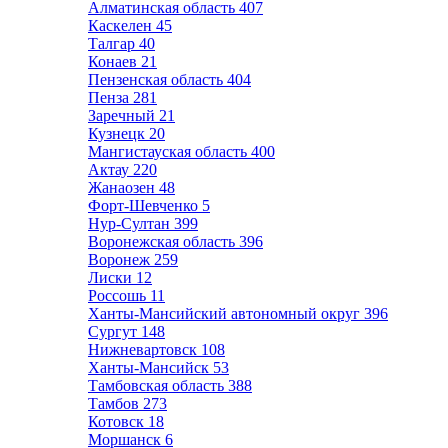
Алматинская область
407
Каскелен
45
Талгар
40
Конаев
21
Пензенская область
404
Пенза
281
Заречный
21
Кузнецк
20
Мангистауская область
400
Актау
220
Жанаозен
48
Форт-Шевченко
5
Нур-Султан
399
Воронежская область
396
Воронеж
259
Лиски
12
Россошь
11
Ханты-Мансийский автономный округ
396
Сургут
148
Нижневартовск
108
Ханты-Мансийск
53
Тамбовская область
388
Тамбов
273
Котовск
18
Моршанск
6