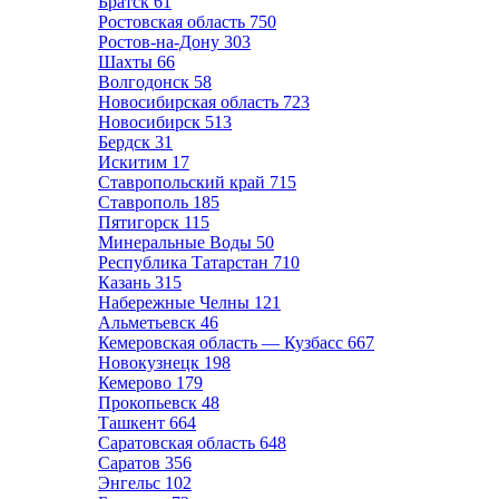
Братск
61
Ростовская область
750
Ростов-на-Дону
303
Шахты
66
Волгодонск
58
Новосибирская область
723
Новосибирск
513
Бердск
31
Искитим
17
Ставропольский край
715
Ставрополь
185
Пятигорск
115
Минеральные Воды
50
Республика Татарстан
710
Казань
315
Набережные Челны
121
Альметьевск
46
Кемеровская область — Кузбасс
667
Новокузнецк
198
Кемерово
179
Прокопьевск
48
Ташкент
664
Саратовская область
648
Саратов
356
Энгельс
102