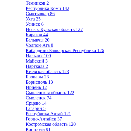
Темников
2
Республика Коми
142
Сыктывкар
86
Ухта
25
Усинск
6
Иссык-Кульская область
127
Каракол
44
Балыкчы
20
Чолпон-Ата
8
Кабардино-Балкарская Республика
126
Нальчик
109
Майский
3
Нарткала
2
Киевская область
123
Бровары
23
Борисполь
13
Ирпень
12
Смоленская область
122
Смоленск
74
Ярцево
14
Гагарин
5
Республика Алтай
121
Горно-Алтайск
37
Костромская область
120
Кострома
91