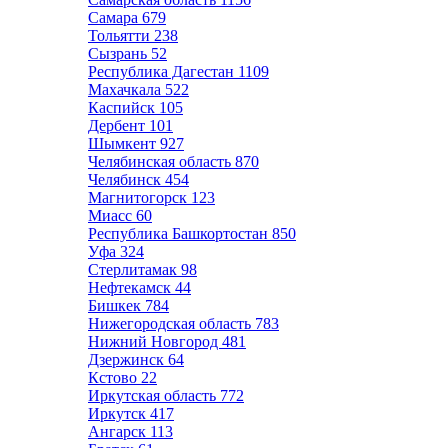
Самара
679
Тольятти
238
Сызрань
52
Республика Дагестан
1109
Махачкала
522
Каспийск
105
Дербент
101
Шымкент
927
Челябинская область
870
Челябинск
454
Магнитогорск
123
Миасс
60
Республика Башкортостан
850
Уфа
324
Стерлитамак
98
Нефтекамск
44
Бишкек
784
Нижегородская область
783
Нижний Новгород
481
Дзержинск
64
Кстово
22
Иркутская область
772
Иркутск
417
Ангарск
113