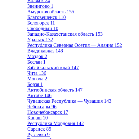
Волжск
24
Звенигово
1
Амурская область
155
Благовещенск
110
Белогорск
11
Свободный
10
Западно-Казахстанская область
153
Уральск
132
Республика Северная Осетия — Алания
152
Владикавказ
148
Моздок
2
Беслан
1
Забайкальский край
147
Чита
136
Могоча
2
Борзя
1
Актюбинская область
147
Актобе
146
Чувашская Республика — Чувашия
143
Чебоксары
96
Новочебоксарск
17
Канаш
10
Республика Мордовия
142
Саранск
85
Рузаевка
9