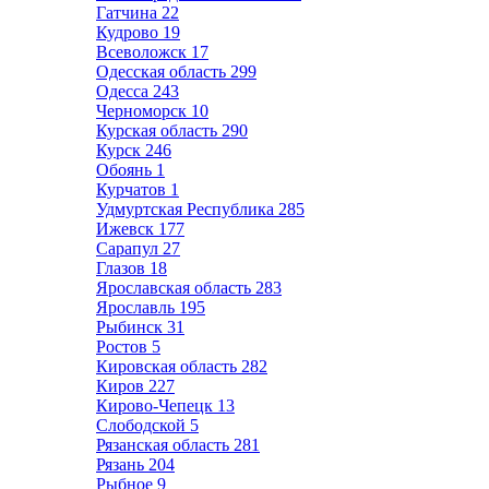
Гатчина
22
Кудрово
19
Всеволожск
17
Одесская область
299
Одесса
243
Черноморск
10
Курская область
290
Курск
246
Обоянь
1
Курчатов
1
Удмуртская Республика
285
Ижевск
177
Сарапул
27
Глазов
18
Ярославская область
283
Ярославль
195
Рыбинск
31
Ростов
5
Кировская область
282
Киров
227
Кирово-Чепецк
13
Слободской
5
Рязанская область
281
Рязань
204
Рыбное
9