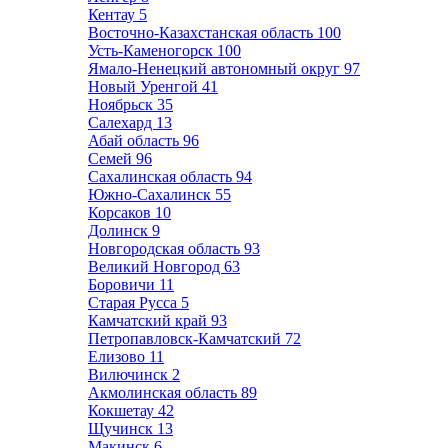
Кентау
5
Восточно-Казахстанская область
100
Усть-Каменогорск
100
Ямало-Ненецкий автономный округ
97
Новый Уренгой
41
Ноябрьск
35
Салехард
13
Абай область
96
Семей
96
Сахалинская область
94
Южно-Сахалинск
55
Корсаков
10
Долинск
9
Новгородская область
93
Великий Новгород
63
Боровичи
11
Старая Русса
5
Камчатский край
93
Петропавловск-Камчатский
72
Елизово
11
Вилючинск
2
Акмолинская область
89
Кокшетау
42
Щучинск
13
Макинск
6