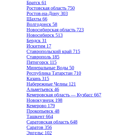
Братск
61
Ростовская область
750
Ростов-на-Дону
303
Шахты
66
Волгодонск
58
Новосибирская область
723
Новосибирск
513
Бердск
31
Искитим
17
Ставропольский край
715
Ставрополь
185
Пятигорск
115
Минеральные Воды
50
Республика Татарстан
710
Казань
315
Набережные Челны
121
Альметьевск
46
Кемеровская область — Кузбасс
667
Новокузнецк
198
Кемерово
179
Прокопьевск
48
Ташкент
664
Саратовская область
648
Саратов
356
Энгельс
102