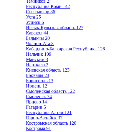
Темников
2
Республика Коми
142
Сыктывкар
86
Ухта
25
Усинск
6
Иссык-Кульская область
127
Каракол
44
Балыкчы
20
Чолпон-Ата
8
Кабардино-Балкарская Республика
126
Нальчик
109
Майский
3
Нарткала
2
Киевская область
123
Бровары
23
Борисполь
13
Ирпень
12
Смоленская область
122
Смоленск
74
Ярцево
14
Гагарин
5
Республика Алтай
121
Горно-Алтайск
37
Костромская область
120
Кострома
91