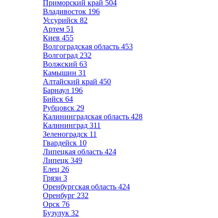
Приморский край
504
Владивосток
196
Уссурийск
82
Артем
51
Киев
455
Волгоградская область
453
Волгоград
232
Волжский
63
Камышин
31
Алтайский край
450
Барнаул
196
Бийск
64
Рубцовск
29
Калининградская область
428
Калининград
311
Зеленоградск
11
Гвардейск
10
Липецкая область
424
Липецк
349
Елец
26
Грязи
3
Оренбургская область
424
Оренбург
232
Орск
76
Бузулук
32