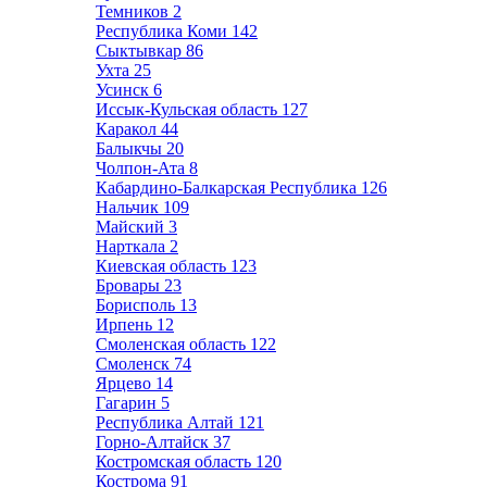
Темников
2
Республика Коми
142
Сыктывкар
86
Ухта
25
Усинск
6
Иссык-Кульская область
127
Каракол
44
Балыкчы
20
Чолпон-Ата
8
Кабардино-Балкарская Республика
126
Нальчик
109
Майский
3
Нарткала
2
Киевская область
123
Бровары
23
Борисполь
13
Ирпень
12
Смоленская область
122
Смоленск
74
Ярцево
14
Гагарин
5
Республика Алтай
121
Горно-Алтайск
37
Костромская область
120
Кострома
91