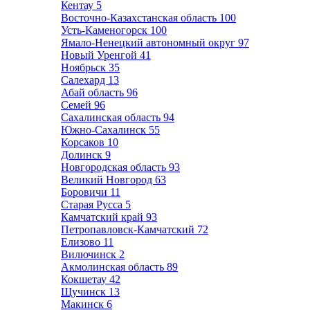
Кентау
5
Восточно-Казахстанская область
100
Усть-Каменогорск
100
Ямало-Ненецкий автономный округ
97
Новый Уренгой
41
Ноябрьск
35
Салехард
13
Абай область
96
Семей
96
Сахалинская область
94
Южно-Сахалинск
55
Корсаков
10
Долинск
9
Новгородская область
93
Великий Новгород
63
Боровичи
11
Старая Русса
5
Камчатский край
93
Петропавловск-Камчатский
72
Елизово
11
Вилючинск
2
Акмолинская область
89
Кокшетау
42
Щучинск
13
Макинск
6