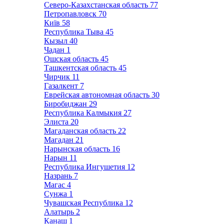
Северо-Казахстанская область
77
Петропавловск
70
Київ
58
Республика Тыва
45
Кызыл
40
Чадан
1
Ошская область
45
Ташкентская область
45
Чирчик
11
Газалкент
7
Еврейская автономная область
30
Биробиджан
29
Республика Калмыкия
27
Элиста
20
Магаданская область
22
Магадан
21
Нарынская область
16
Нарын
11
Республика Ингушетия
12
Назрань
7
Магас
4
Сунжа
1
Чувашская Республика
12
Алатырь
2
Канаш
1