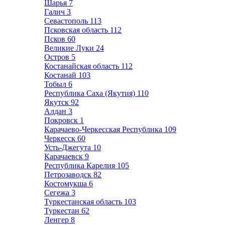
Шарья
7
Галич
3
Севастополь
113
Псковская область
112
Псков
60
Великие Луки
24
Остров
5
Костанайская область
112
Костанай
103
Тобыл
6
Республика Саха (Якутия)
110
Якутск
92
Алдан
3
Покровск
1
Карачаево-Черкесская Республика
109
Черкесск
60
Усть-Джегута
10
Карачаевск
9
Республика Карелия
105
Петрозаводск
82
Костомукша
6
Сегежа
3
Туркестанская область
103
Туркестан
62
Ленгер
8