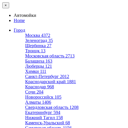
×
Автомойки
Home
Город
Москва
4372
Зеленоград
35
Щербинка
27
Троицк
13
Московская область
2713
Балашиха
163
Люберцы
121
Химки
111
Санкт-Петербург
2012
Краснодарский край
1881
Краснодар
968
Сочи
204
Новороссийск
105
Алматы
1406
Свердловская область
1208
Екатеринбург
594
Нижний Тагил
158
Каменск-Уральский
68
Самарская область
1156