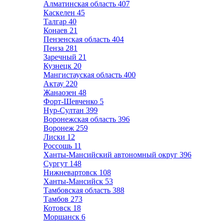
Алматинская область
407
Каскелен
45
Талгар
40
Конаев
21
Пензенская область
404
Пенза
281
Заречный
21
Кузнецк
20
Мангистауская область
400
Актау
220
Жанаозен
48
Форт-Шевченко
5
Нур-Султан
399
Воронежская область
396
Воронеж
259
Лиски
12
Россошь
11
Ханты-Мансийский автономный округ
396
Сургут
148
Нижневартовск
108
Ханты-Мансийск
53
Тамбовская область
388
Тамбов
273
Котовск
18
Моршанск
6