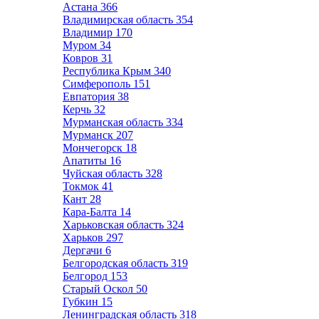
Астана
366
Владимирская область
354
Владимир
170
Муром
34
Ковров
31
Республика Крым
340
Симферополь
151
Евпатория
38
Керчь
32
Мурманская область
334
Мурманск
207
Мончегорск
18
Апатиты
16
Чуйская область
328
Токмок
41
Кант
28
Кара-Балта
14
Харьковская область
324
Харьков
297
Дергачи
6
Белгородская область
319
Белгород
153
Старый Оскол
50
Губкин
15
Ленинградская область
318