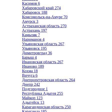
Касимов
6
Хабаровский край
274
Хабаровск
188
Комсомольск-на-Амуре
70
Амурск
3
Астраханская область
270
Астрахань
197
Камызяк
7
Нариманов
4
Ульяновская область
267
Ульяновск
195
Димитровград
36
Барыш
4
Ивановская область
267
Иваново
189
Кохма
18
Вичуга
6
Днепропетровская область
264
Днепр
242
Подгородное
1
Республика Адыгея
255
Майкоп
123
Адыгейск
13
Карагандинская область
250
Караганда
185