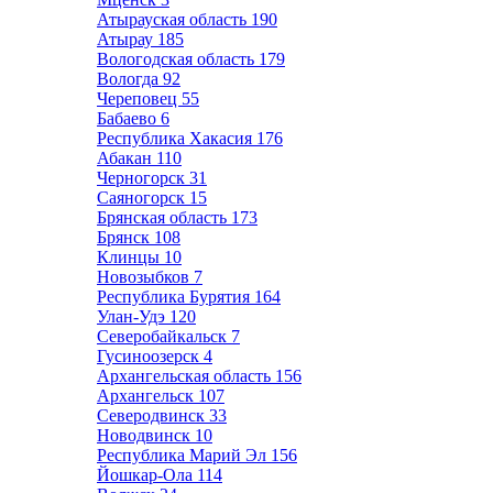
Атырауская область
190
Атырау
185
Вологодская область
179
Вологда
92
Череповец
55
Бабаево
6
Республика Хакасия
176
Абакан
110
Черногорск
31
Саяногорск
15
Брянская область
173
Брянск
108
Клинцы
10
Новозыбков
7
Республика Бурятия
164
Улан-Удэ
120
Северобайкальск
7
Гусиноозерск
4
Архангельская область
156
Архангельск
107
Северодвинск
33
Новодвинск
10
Республика Марий Эл
156
Йошкар-Ола
114