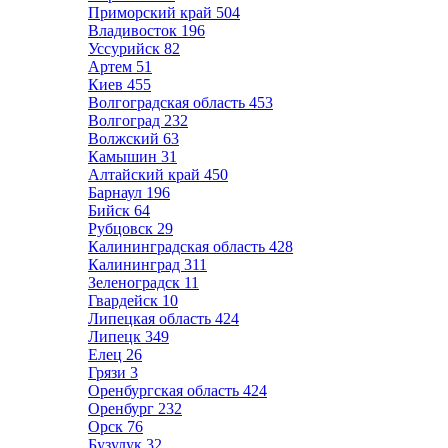
Приморский край
504
Владивосток
196
Уссурийск
82
Артем
51
Киев
455
Волгоградская область
453
Волгоград
232
Волжский
63
Камышин
31
Алтайский край
450
Барнаул
196
Бийск
64
Рубцовск
29
Калининградская область
428
Калининград
311
Зеленоградск
11
Гвардейск
10
Липецкая область
424
Липецк
349
Елец
26
Грязи
3
Оренбургская область
424
Оренбург
232
Орск
76
Бузулук
32