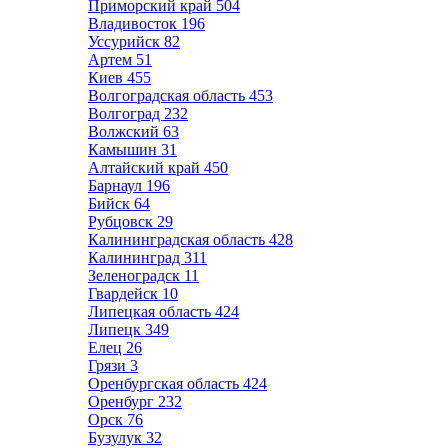
Приморский край
504
Владивосток
196
Уссурийск
82
Артем
51
Киев
455
Волгоградская область
453
Волгоград
232
Волжский
63
Камышин
31
Алтайский край
450
Барнаул
196
Бийск
64
Рубцовск
29
Калининградская область
428
Калининград
311
Зеленоградск
11
Гвардейск
10
Липецкая область
424
Липецк
349
Елец
26
Грязи
3
Оренбургская область
424
Оренбург
232
Орск
76
Бузулук
32