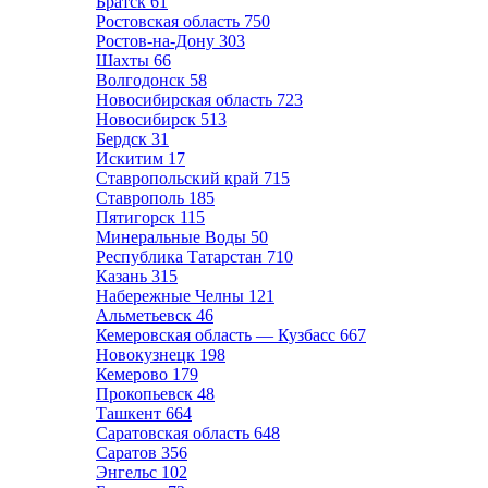
Братск
61
Ростовская область
750
Ростов-на-Дону
303
Шахты
66
Волгодонск
58
Новосибирская область
723
Новосибирск
513
Бердск
31
Искитим
17
Ставропольский край
715
Ставрополь
185
Пятигорск
115
Минеральные Воды
50
Республика Татарстан
710
Казань
315
Набережные Челны
121
Альметьевск
46
Кемеровская область — Кузбасс
667
Новокузнецк
198
Кемерово
179
Прокопьевск
48
Ташкент
664
Саратовская область
648
Саратов
356
Энгельс
102