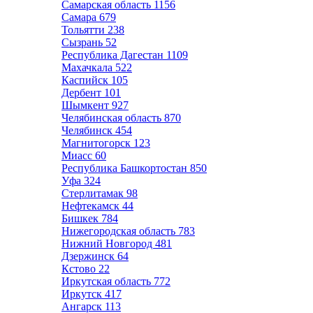
Самарская область
1156
Самара
679
Тольятти
238
Сызрань
52
Республика Дагестан
1109
Махачкала
522
Каспийск
105
Дербент
101
Шымкент
927
Челябинская область
870
Челябинск
454
Магнитогорск
123
Миасс
60
Республика Башкортостан
850
Уфа
324
Стерлитамак
98
Нефтекамск
44
Бишкек
784
Нижегородская область
783
Нижний Новгород
481
Дзержинск
64
Кстово
22
Иркутская область
772
Иркутск
417
Ангарск
113