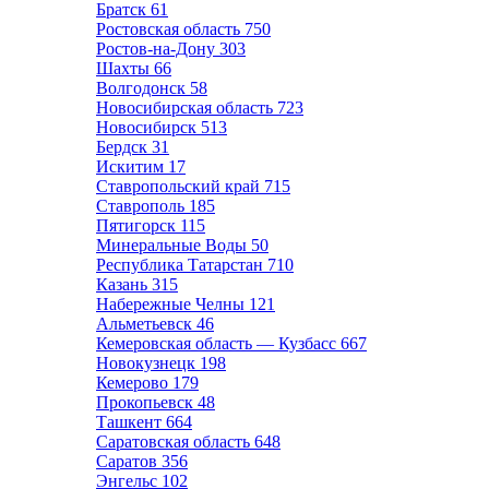
Братск
61
Ростовская область
750
Ростов-на-Дону
303
Шахты
66
Волгодонск
58
Новосибирская область
723
Новосибирск
513
Бердск
31
Искитим
17
Ставропольский край
715
Ставрополь
185
Пятигорск
115
Минеральные Воды
50
Республика Татарстан
710
Казань
315
Набережные Челны
121
Альметьевск
46
Кемеровская область — Кузбасс
667
Новокузнецк
198
Кемерово
179
Прокопьевск
48
Ташкент
664
Саратовская область
648
Саратов
356
Энгельс
102