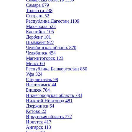
Самара
679
Тольятти
238
Сызрань
52
Республика Дагестан
1109
Махачкала
522
Каспийск
105
Дербент
101
Шымкент
927
Челябинская область
870
Челябинск
454
Магнитогорск
123
Миасс
60
Республика Башкортостан
850
Уфа
324
Стерлитамак
98
Нефтекамск
44
Бишкек
784
Нижегородская область
783
Нижний Новгород
481
Дзержинск
64
Кстово
22
Иркутская область
772
Иркутск
417
Ангарск
113