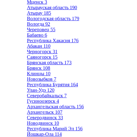
Мценск
3
Атырауская область
190
Атырау
185
Вологодская область
179
Вологда
92
Череповец
55
Бабаево
6
Республика Хакасия
176
Абакан
110
Черногорск
31
Саяногорск
15
Брянская область
173
Брянск
108
Клинцы
10
Новозыбков
7
Республика Бурятия
164
Улан-Удэ
120
Северобайкальск
7
Гусиноозерск
4
Архангельская область
156
Архангельск
107
Северодвинск
33
Новодвинск
10
Республика Марий Эл
156
Йошкар-Ола
114