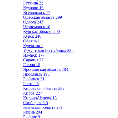
Гатчина
22
Кудрово
19
Всеволожск
17
Одесская область
299
Одесса
243
Черноморск
10
Курская область
290
Курск
246
Обоянь
1
Курчатов
1
Удмуртская Республика
285
Ижевск
177
Сарапул
27
Глазов
18
Ярославская область
283
Ярославль
195
Рыбинск
31
Ростов
5
Кировская область
282
Киров
227
Кирово-Чепецк
13
Слободской
5
Рязанская область
281
Рязань
204
Рыбное
9