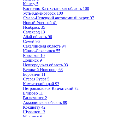
Кентау
5
Восточно-Казахстанская область
100
Усть-Каменогорск
100
Ямало-Ненецкий автономный округ
97
Новый Уренгой
41
Ноябрьск
35
Салехард
13
Абай область
96
Семей
96
Сахалинская область
94
Южно-Сахалинск
55
Корсаков
10
Долинск
9
Новгородская область
93
Великий Новгород
63
Боровичи
11
Старая Русса
5
Камчатский край
93
Петропавловск-Камчатский
72
Елизово
11
Вилючинск
2
Акмолинская область
89
Кокшетау
42
Щучинск
13
Макинск
6