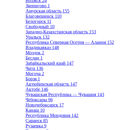
Волжск
24
Звенигово
1
Амурская область
155
Благовещенск
110
Белогорск
11
Свободный
10
Западно-Казахстанская область
153
Уральск
132
Республика Северная Осетия — Алания
152
Владикавказ
148
Моздок
2
Беслан
1
Забайкальский край
147
Чита
136
Могоча
2
Борзя
1
Актюбинская область
147
Актобе
146
Чувашская Республика — Чувашия
143
Чебоксары
96
Новочебоксарск
17
Канаш
10
Республика Мордовия
142
Саранск
85
Рузаевка
9