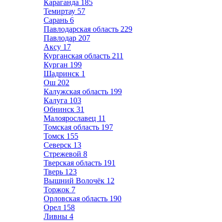
Караганда
185
Темиртау
57
Сарань
6
Павлодарская область
229
Павлодар
207
Аксу
17
Курганская область
211
Курган
199
Шадринск
1
Ош
202
Калужская область
199
Калуга
103
Обнинск
31
Малоярославец
11
Томская область
197
Томск
155
Северск
13
Стрежевой
8
Тверская область
191
Тверь
123
Вышний Волочёк
12
Торжок
7
Орловская область
190
Орел
158
Ливны
4