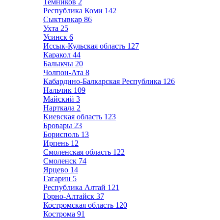
Темников
2
Республика Коми
142
Сыктывкар
86
Ухта
25
Усинск
6
Иссык-Кульская область
127
Каракол
44
Балыкчы
20
Чолпон-Ата
8
Кабардино-Балкарская Республика
126
Нальчик
109
Майский
3
Нарткала
2
Киевская область
123
Бровары
23
Борисполь
13
Ирпень
12
Смоленская область
122
Смоленск
74
Ярцево
14
Гагарин
5
Республика Алтай
121
Горно-Алтайск
37
Костромская область
120
Кострома
91