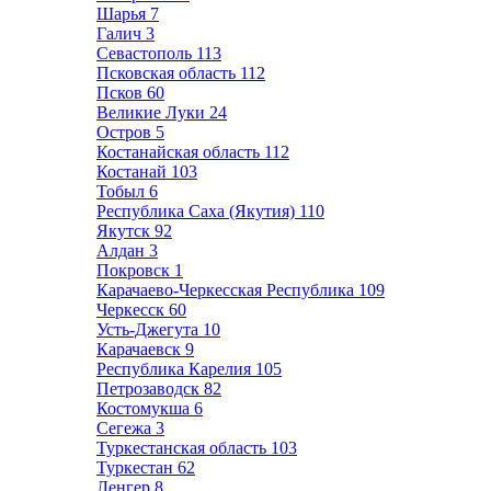
Шарья
7
Галич
3
Севастополь
113
Псковская область
112
Псков
60
Великие Луки
24
Остров
5
Костанайская область
112
Костанай
103
Тобыл
6
Республика Саха (Якутия)
110
Якутск
92
Алдан
3
Покровск
1
Карачаево-Черкесская Республика
109
Черкесск
60
Усть-Джегута
10
Карачаевск
9
Республика Карелия
105
Петрозаводск
82
Костомукша
6
Сегежа
3
Туркестанская область
103
Туркестан
62
Ленгер
8