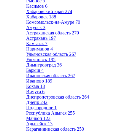
Рыбное
9
Касимов
6
Хабаровский край
274
Хабаровск
188
Комсомольск-на-Амуре
70
Амурск
3
Астраханская область
270
Астрахань
197
Камызяк
7
Нариманов
4
Ульяновская область
267
Ульяновск
195
Димитровград
36
Барыш
4
Ивановская область
267
Иваново
189
Кохма
18
Вичуга
6
Днепропетровская область
264
Днепр
242
Подгородное
1
Республика Адыгея
255
Майкоп
123
Адыгейск
13
Карагандинская область
250