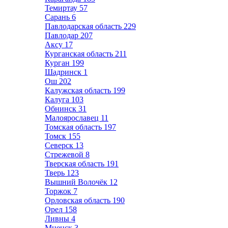
Темиртау
57
Сарань
6
Павлодарская область
229
Павлодар
207
Аксу
17
Курганская область
211
Курган
199
Шадринск
1
Ош
202
Калужская область
199
Калуга
103
Обнинск
31
Малоярославец
11
Томская область
197
Томск
155
Северск
13
Стрежевой
8
Тверская область
191
Тверь
123
Вышний Волочёк
12
Торжок
7
Орловская область
190
Орел
158
Ливны
4
Мценск
3