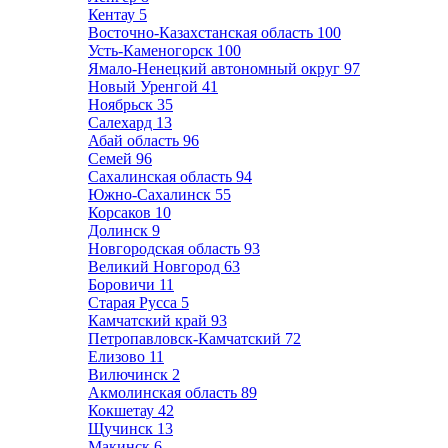
Кентау
5
Восточно-Казахстанская область
100
Усть-Каменогорск
100
Ямало-Ненецкий автономный округ
97
Новый Уренгой
41
Ноябрьск
35
Салехард
13
Абай область
96
Семей
96
Сахалинская область
94
Южно-Сахалинск
55
Корсаков
10
Долинск
9
Новгородская область
93
Великий Новгород
63
Боровичи
11
Старая Русса
5
Камчатский край
93
Петропавловск-Камчатский
72
Елизово
11
Вилючинск
2
Акмолинская область
89
Кокшетау
42
Щучинск
13
Макинск
6