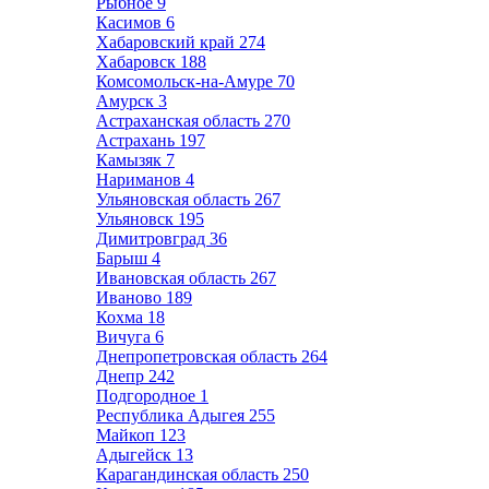
Рыбное
9
Касимов
6
Хабаровский край
274
Хабаровск
188
Комсомольск-на-Амуре
70
Амурск
3
Астраханская область
270
Астрахань
197
Камызяк
7
Нариманов
4
Ульяновская область
267
Ульяновск
195
Димитровград
36
Барыш
4
Ивановская область
267
Иваново
189
Кохма
18
Вичуга
6
Днепропетровская область
264
Днепр
242
Подгородное
1
Республика Адыгея
255
Майкоп
123
Адыгейск
13
Карагандинская область
250