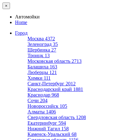
×
Автомойки
Home
Город
Москва
4372
Зеленоград
35
Щербинка
27
Троицк
13
Московская область
2713
Балашиха
163
Люберцы
121
Химки
111
Санкт-Петербург
2012
Краснодарский край
1881
Краснодар
968
Сочи
204
Новороссийск
105
Алматы
1406
Свердловская область
1208
Екатеринбург
594
Нижний Тагил
158
Каменск-Уральский
68
Самарская область
1156