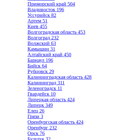
Приморский край
504
Владивосток
196
Уссурийск
82
Артем
51
Киев
455
Волгоградская область
453
Волгоград
232
Волжский
63
Камышин
31
Алтайский край
450
Барнаул
196
Бийск
64
Рубцовск
29
Калининградская область
428
Калининград
311
Зеленоградск
11
Гвардейск
10
Липецкая область
424
Липецк
349
Елец
26
Грязи
3
Оренбургская область
424
Оренбург
232
Орск
76
Бузулук
32