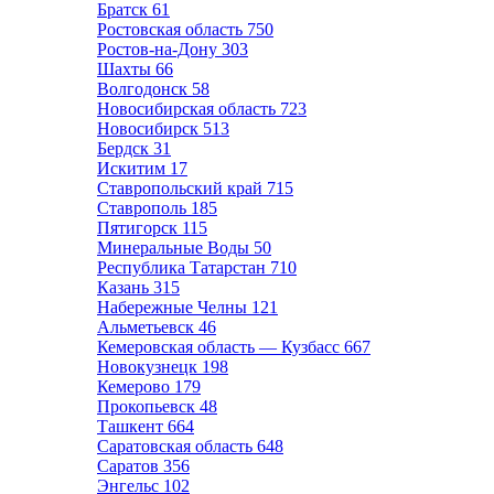
Братск
61
Ростовская область
750
Ростов-на-Дону
303
Шахты
66
Волгодонск
58
Новосибирская область
723
Новосибирск
513
Бердск
31
Искитим
17
Ставропольский край
715
Ставрополь
185
Пятигорск
115
Минеральные Воды
50
Республика Татарстан
710
Казань
315
Набережные Челны
121
Альметьевск
46
Кемеровская область — Кузбасс
667
Новокузнецк
198
Кемерово
179
Прокопьевск
48
Ташкент
664
Саратовская область
648
Саратов
356
Энгельс
102