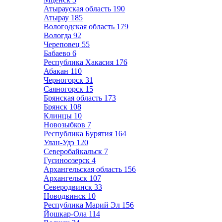
Атырауская область
190
Атырау
185
Вологодская область
179
Вологда
92
Череповец
55
Бабаево
6
Республика Хакасия
176
Абакан
110
Черногорск
31
Саяногорск
15
Брянская область
173
Брянск
108
Клинцы
10
Новозыбков
7
Республика Бурятия
164
Улан-Удэ
120
Северобайкальск
7
Гусиноозерск
4
Архангельская область
156
Архангельск
107
Северодвинск
33
Новодвинск
10
Республика Марий Эл
156
Йошкар-Ола
114