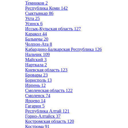
Темников
2
Республика Коми
142
Сыктывкар
86
Ухта
25
Усинск
6
Иссык-Кульская область
127
Каракол
44
Балыкчы
20
Чолпон-Ата
8
Кабардино-Балкарская Республика
126
Нальчик
109
Майский
3
Нарткала
2
Киевская область
123
Бровары
23
Борисполь
13
Ирпень
12
Смоленская область
122
Смоленск
74
Ярцево
14
Гагарин
5
Республика Алтай
121
Горно-Алтайск
37
Костромская область
120
Кострома
91