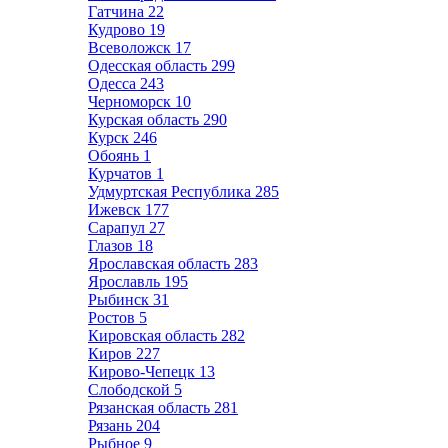
Гатчина
22
Кудрово
19
Всеволожск
17
Одесская область
299
Одесса
243
Черноморск
10
Курская область
290
Курск
246
Обоянь
1
Курчатов
1
Удмуртская Республика
285
Ижевск
177
Сарапул
27
Глазов
18
Ярославская область
283
Ярославль
195
Рыбинск
31
Ростов
5
Кировская область
282
Киров
227
Кирово-Чепецк
13
Слободской
5
Рязанская область
281
Рязань
204
Рыбное
9