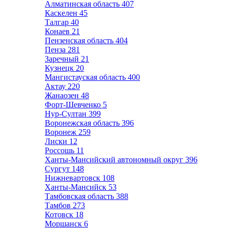
Алматинская область
407
Каскелен
45
Талгар
40
Конаев
21
Пензенская область
404
Пенза
281
Заречный
21
Кузнецк
20
Мангистауская область
400
Актау
220
Жанаозен
48
Форт-Шевченко
5
Нур-Султан
399
Воронежская область
396
Воронеж
259
Лиски
12
Россошь
11
Ханты-Мансийский автономный округ
396
Сургут
148
Нижневартовск
108
Ханты-Мансийск
53
Тамбовская область
388
Тамбов
273
Котовск
18
Моршанск
6