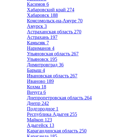
Касимов
6
Хабаровский край
274
Хабаровск
188
Комсомольск-на-Амуре
70
Амурск
3
Астраханская область
270
Астрахань
197
Камызяк
7
Нариманов
4
Ульяновская область
267
Ульяновск
195
Димитровград
36
Барыш
4
Ивановская область
267
Иваново
189
Кохма
18
Вичуга
6
Днепропетровская область
264
Днепр
242
Подгородное
1
Республика Адыгея
255
Майкоп
123
Адыгейск
13
Карагандинская область
250
Караганда
185