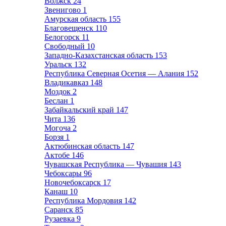
Волжск
24
Звенигово
1
Амурская область
155
Благовещенск
110
Белогорск
11
Свободный
10
Западно-Казахстанская область
153
Уральск
132
Республика Северная Осетия — Алания
152
Владикавказ
148
Моздок
2
Беслан
1
Забайкальский край
147
Чита
136
Могоча
2
Борзя
1
Актюбинская область
147
Актобе
146
Чувашская Республика — Чувашия
143
Чебоксары
96
Новочебоксарск
17
Канаш
10
Республика Мордовия
142
Саранск
85
Рузаевка
9