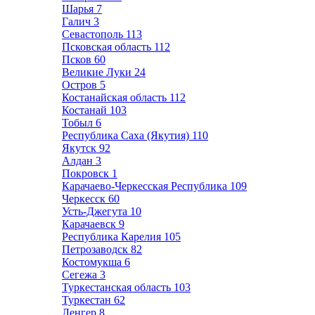
Шарья
7
Галич
3
Севастополь
113
Псковская область
112
Псков
60
Великие Луки
24
Остров
5
Костанайская область
112
Костанай
103
Тобыл
6
Республика Саха (Якутия)
110
Якутск
92
Алдан
3
Покровск
1
Карачаево-Черкесская Республика
109
Черкесск
60
Усть-Джегута
10
Карачаевск
9
Республика Карелия
105
Петрозаводск
82
Костомукша
6
Сегежа
3
Туркестанская область
103
Туркестан
62
Ленгер
8