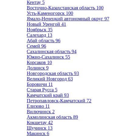
Кентау
5
Восточно-Казахстанская область
100
Усть-Каменогорск
100
Ямало-Ненецкий автономный округ
97
Новый Уренгой
41
Ноябрьск
35
Салехард
13
Абай область
96
Семей
96
Сахалинская область
94
Южно-Сахалинск
55
Корсаков
10
Долинск
9
Новгородская область
93
Великий Новгород
63
Боровичи
11
Старая Русса
5
Камчатский край
93
Петропавловск-Камчатский
72
Елизово
11
Вилючинск
2
Акмолинская область
89
Кокшетау
42
Щучинск
13
Макинск
6