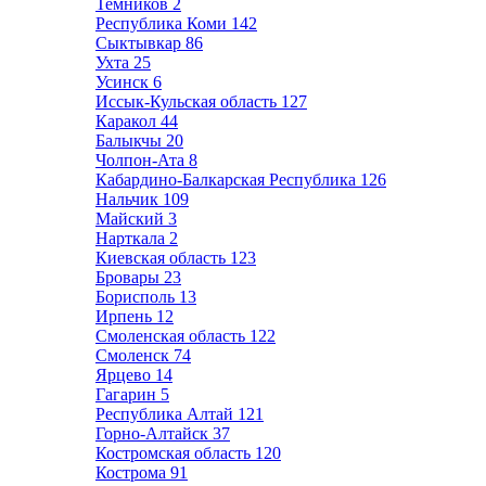
Темников
2
Республика Коми
142
Сыктывкар
86
Ухта
25
Усинск
6
Иссык-Кульская область
127
Каракол
44
Балыкчы
20
Чолпон-Ата
8
Кабардино-Балкарская Республика
126
Нальчик
109
Майский
3
Нарткала
2
Киевская область
123
Бровары
23
Борисполь
13
Ирпень
12
Смоленская область
122
Смоленск
74
Ярцево
14
Гагарин
5
Республика Алтай
121
Горно-Алтайск
37
Костромская область
120
Кострома
91