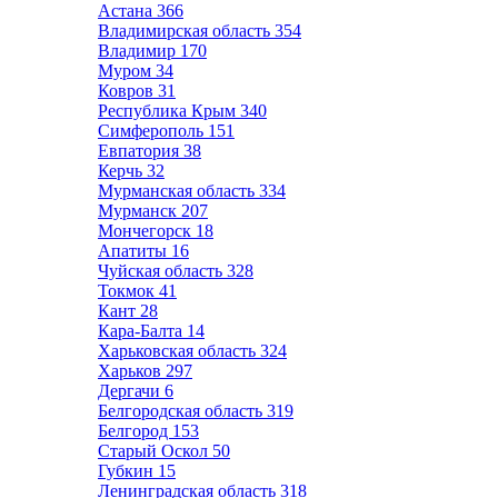
Астана
366
Владимирская область
354
Владимир
170
Муром
34
Ковров
31
Республика Крым
340
Симферополь
151
Евпатория
38
Керчь
32
Мурманская область
334
Мурманск
207
Мончегорск
18
Апатиты
16
Чуйская область
328
Токмок
41
Кант
28
Кара-Балта
14
Харьковская область
324
Харьков
297
Дергачи
6
Белгородская область
319
Белгород
153
Старый Оскол
50
Губкин
15
Ленинградская область
318