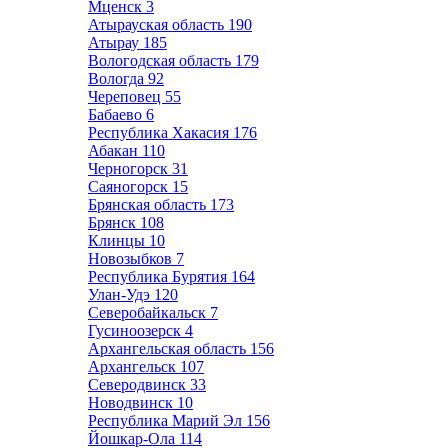
Мценск
3
Атырауская область
190
Атырау
185
Вологодская область
179
Вологда
92
Череповец
55
Бабаево
6
Республика Хакасия
176
Абакан
110
Черногорск
31
Саяногорск
15
Брянская область
173
Брянск
108
Клинцы
10
Новозыбков
7
Республика Бурятия
164
Улан-Удэ
120
Северобайкальск
7
Гусиноозерск
4
Архангельская область
156
Архангельск
107
Северодвинск
33
Новодвинск
10
Республика Марий Эл
156
Йошкар-Ола
114