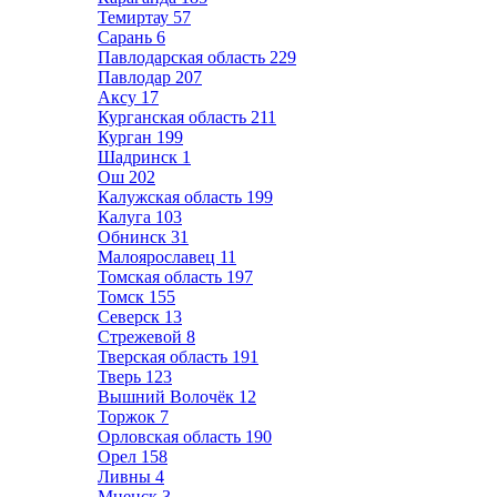
Темиртау
57
Сарань
6
Павлодарская область
229
Павлодар
207
Аксу
17
Курганская область
211
Курган
199
Шадринск
1
Ош
202
Калужская область
199
Калуга
103
Обнинск
31
Малоярославец
11
Томская область
197
Томск
155
Северск
13
Стрежевой
8
Тверская область
191
Тверь
123
Вышний Волочёк
12
Торжок
7
Орловская область
190
Орел
158
Ливны
4
Мценск
3