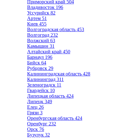
Приморский край
504
Владивосток
196
Уссурийск
82
Артем
51
Киев
455
Волгоградская область
453
Волгоград
232
Волжский
63
Камышин
31
Алтайский край
450
Барнаул
196
Бийск
64
Рубцовск
29
Калининградская область
428
Калининград
311
Зеленоградск
11
Гвардейск
10
Липецкая область
424
Липецк
349
Елец
26
Грязи
3
Оренбургская область
424
Оренбург
232
Орск
76
Бузулук
32