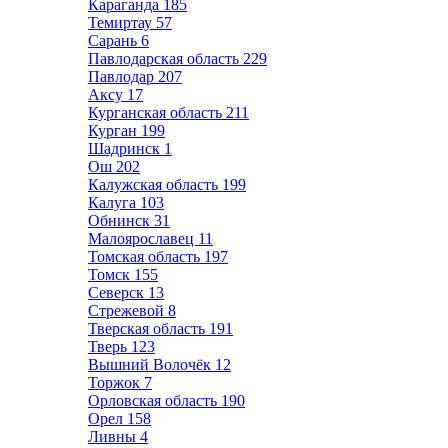
Караганда
185
Темиртау
57
Сарань
6
Павлодарская область
229
Павлодар
207
Аксу
17
Курганская область
211
Курган
199
Шадринск
1
Ош
202
Калужская область
199
Калуга
103
Обнинск
31
Малоярославец
11
Томская область
197
Томск
155
Северск
13
Стрежевой
8
Тверская область
191
Тверь
123
Вышний Волочёк
12
Торжок
7
Орловская область
190
Орел
158
Ливны
4