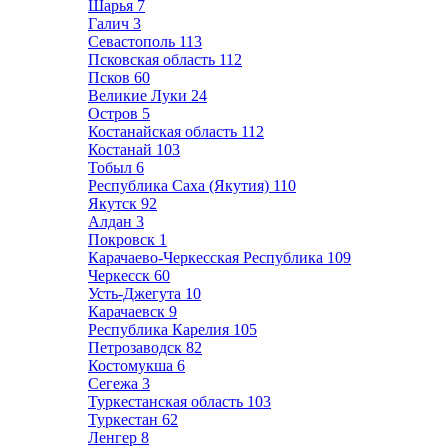
Шарья
7
Галич
3
Севастополь
113
Псковская область
112
Псков
60
Великие Луки
24
Остров
5
Костанайская область
112
Костанай
103
Тобыл
6
Республика Саха (Якутия)
110
Якутск
92
Алдан
3
Покровск
1
Карачаево-Черкесская Республика
109
Черкесск
60
Усть-Джегута
10
Карачаевск
9
Республика Карелия
105
Петрозаводск
82
Костомукша
6
Сегежа
3
Туркестанская область
103
Туркестан
62
Ленгер
8