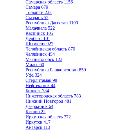
Самарская область
1156
Самара
679
Тольятти
238
Сызрань
52
Республика Дагестан
1109
Махачкала
522
Каспийск
105
Дербент
101
Шымкент
927
Челябинская область
870
Челябинск
454
Магнитогорск
123
Миасс
60
Республика Башкортостан
850
Уфа
324
Стерлитамак
98
Нефтекамск
44
Бишкек
784
Нижегородская область
783
Нижний Новгород
481
Дзержинск
64
Кстово
22
Иркутская область
772
Иркутск
417
Ангарск
113