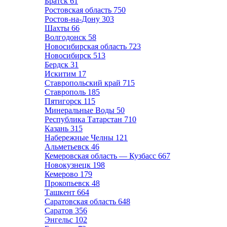
Братск
61
Ростовская область
750
Ростов-на-Дону
303
Шахты
66
Волгодонск
58
Новосибирская область
723
Новосибирск
513
Бердск
31
Искитим
17
Ставропольский край
715
Ставрополь
185
Пятигорск
115
Минеральные Воды
50
Республика Татарстан
710
Казань
315
Набережные Челны
121
Альметьевск
46
Кемеровская область — Кузбасс
667
Новокузнецк
198
Кемерово
179
Прокопьевск
48
Ташкент
664
Саратовская область
648
Саратов
356
Энгельс
102