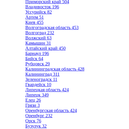
Приморский край
504
Владивосток
196
Уссурийск
82
Артем
51
Киев
455
Волгоградская область
453
Волгоград
232
Волжский
63
Камышин
31
Алтайский край
450
Барнаул
196
Бийск
64
Рубцовск
29
Калининградская область
428
Калининград
311
Зеленоградск
11
Гвардейск
10
Липецкая область
424
Липецк
349
Елец
26
Грязи
3
Оренбургская область
424
Оренбург
232
Орск
76
Бузулук
32