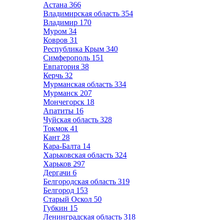
Астана
366
Владимирская область
354
Владимир
170
Муром
34
Ковров
31
Республика Крым
340
Симферополь
151
Евпатория
38
Керчь
32
Мурманская область
334
Мурманск
207
Мончегорск
18
Апатиты
16
Чуйская область
328
Токмок
41
Кант
28
Кара-Балта
14
Харьковская область
324
Харьков
297
Дергачи
6
Белгородская область
319
Белгород
153
Старый Оскол
50
Губкин
15
Ленинградская область
318