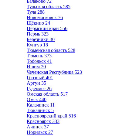
Балаково
72
Тульская область
585
Тула
288
Новомосковск
76
Щёкино
24
Пермский край
556
Пермь
323
Березники
30
Кунгур
18
Тюменская область
528
Тюмень
373
Тобольск
41
Ишим
20
Чеченская Республика
523
Грозный
401
Аргун
35
Гудермес
26
Омская область
517
Омск
440
Калачинск
11
Тюкалинск
5
Красноярский край
516
Красноярск
333
Ачинск
37
Норильск
27