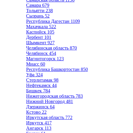
Самара
679
Тольятти
238
Сызрань
52
Республика Дагестан
1109
Махачкала
522
Каспийск
105
Дербент
101
Шымкент
927
Челябинская область
870
Челябинск
454
Магнитогорск
123
Миасс
60
Республика Башкортостан
850
Уфа
324
Стерлитамак
98
Нефтекамск
44
Бишкек
784
Нижегородская область
783
Нижний Новгород
481
Дзержинск
64
Кстово
22
Иркутская область
772
Иркутск
417
Ангарск
113