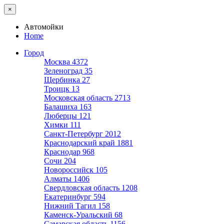
×
Автомойки
Home
Город
Москва
4372
Зеленоград
35
Щербинка
27
Троицк
13
Московская область
2713
Балашиха
163
Люберцы
121
Химки
111
Санкт-Петербург
2012
Краснодарский край
1881
Краснодар
968
Сочи
204
Новороссийск
105
Алматы
1406
Свердловская область
1208
Екатеринбург
594
Нижний Тагил
158
Каменск-Уральский
68
Самарская область
1156