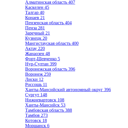
Алматинская область
407
Каскелен
45
Талгар
40
Конаев
21
Пензенская область
404
Пенза
281
Заречный
21
Кузнецк
20
Мангистауская область
400
Актау
220
Жанаозен
48
Форт-Шевченко
5
Нур-Султан
399
Воронежская область
396
Воронеж
259
Лиски
12
Россошь
11
Ханты-Мансийский автономный округ
396
Сургут
148
Нижневартовск
108
Ханты-Мансийск
53
Тамбовская область
388
Тамбов
273
Котовск
18
Моршанск
6