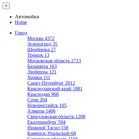
×
Автомойки
Home
Город
Москва
4372
Зеленоград
35
Щербинка
27
Троицк
13
Московская область
2713
Балашиха
163
Люберцы
121
Химки
111
Санкт-Петербург
2012
Краснодарский край
1881
Краснодар
968
Сочи
204
Новороссийск
105
Алматы
1406
Свердловская область
1208
Екатеринбург
594
Нижний Тагил
158
Каменск-Уральский
68
Самарская область
1156