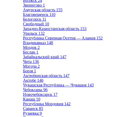
Волжск
24
Звенигово
1
Амурская область
155
Благовещенск
110
Белогорск
11
Свободный
10
Западно-Казахстанская область
153
Уральск
132
Республика Северная Осетия — Алания
152
Владикавказ
148
Моздок
2
Беслан
1
Забайкальский край
147
Чита
136
Могоча
2
Борзя
1
Актюбинская область
147
Актобе
146
Чувашская Республика — Чувашия
143
Чебоксары
96
Новочебоксарск
17
Канаш
10
Республика Мордовия
142
Саранск
85
Рузаевка
9