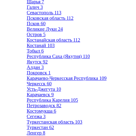
Шарья
7
Галич
3
Севастополь
113
Псковская область
112
Псков
60
Великие Луки
24
Остров
5
Костанайская область
112
Костанай
103
Тобыл
6
Республика Саха (Якутия)
110
Якутск
92
Алдан
3
Покровск
1
Карачаево-Черкесская Республика
109
Черкесск
60
Усть-Джегута
10
Карачаевск
9
Республика Карелия
105
Петрозаводск
82
Костомукша
6
Сегежа
3
Туркестанская область
103
Туркестан
62
Ленгер
8