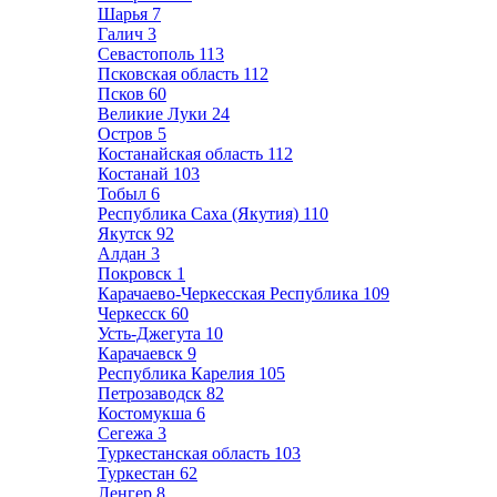
Шарья
7
Галич
3
Севастополь
113
Псковская область
112
Псков
60
Великие Луки
24
Остров
5
Костанайская область
112
Костанай
103
Тобыл
6
Республика Саха (Якутия)
110
Якутск
92
Алдан
3
Покровск
1
Карачаево-Черкесская Республика
109
Черкесск
60
Усть-Джегута
10
Карачаевск
9
Республика Карелия
105
Петрозаводск
82
Костомукша
6
Сегежа
3
Туркестанская область
103
Туркестан
62
Ленгер
8