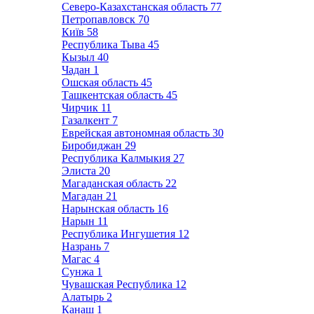
Северо-Казахстанская область
77
Петропавловск
70
Київ
58
Республика Тыва
45
Кызыл
40
Чадан
1
Ошская область
45
Ташкентская область
45
Чирчик
11
Газалкент
7
Еврейская автономная область
30
Биробиджан
29
Республика Калмыкия
27
Элиста
20
Магаданская область
22
Магадан
21
Нарынская область
16
Нарын
11
Республика Ингушетия
12
Назрань
7
Магас
4
Сунжа
1
Чувашская Республика
12
Алатырь
2
Канаш
1