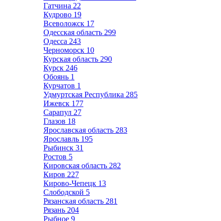
Гатчина
22
Кудрово
19
Всеволожск
17
Одесская область
299
Одесса
243
Черноморск
10
Курская область
290
Курск
246
Обоянь
1
Курчатов
1
Удмуртская Республика
285
Ижевск
177
Сарапул
27
Глазов
18
Ярославская область
283
Ярославль
195
Рыбинск
31
Ростов
5
Кировская область
282
Киров
227
Кирово-Чепецк
13
Слободской
5
Рязанская область
281
Рязань
204
Рыбное
9