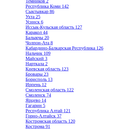
Темников
2
Республика Коми
142
Сыктывкар
86
Ухта
25
Усинск
6
Иссык-Кульская область
127
Каракол
44
Балыкчы
20
Чолпон-Ата
8
Кабардино-Балкарская Республика
126
Нальчик
109
Майский
3
Нарткала
2
Киевская область
123
Бровары
23
Борисполь
13
Ирпень
12
Смоленская область
122
Смоленск
74
Ярцево
14
Гагарин
5
Республика Алтай
121
Горно-Алтайск
37
Костромская область
120
Кострома
91