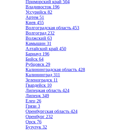
Приморский край
504
Владивосток
196
Уссурийск
82
Артем
51
Киев
455
Волгоградская область
453
Волгоград
232
Волжский
63
Камышин
31
Алтайский край
450
Барнаул
196
Бийск
64
Рубцовск
29
Калининградская область
428
Калининград
311
Зеленоградск
11
Гвардейск
10
Липецкая область
424
Липецк
349
Елец
26
Грязи
3
Оренбургская область
424
Оренбург
232
Орск
76
Бузулук
32