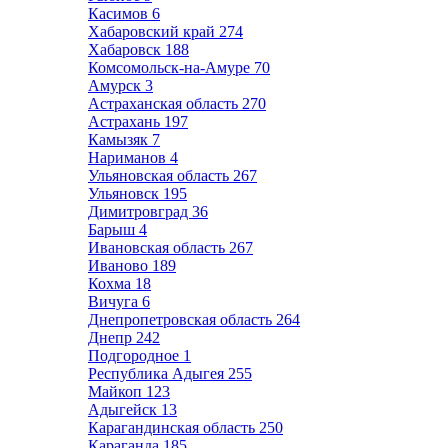
Касимов
6
Хабаровский край
274
Хабаровск
188
Комсомольск-на-Амуре
70
Амурск
3
Астраханская область
270
Астрахань
197
Камызяк
7
Нариманов
4
Ульяновская область
267
Ульяновск
195
Димитровград
36
Барыш
4
Ивановская область
267
Иваново
189
Кохма
18
Вичуга
6
Днепропетровская область
264
Днепр
242
Подгородное
1
Республика Адыгея
255
Майкоп
123
Адыгейск
13
Карагандинская область
250
Караганда
185