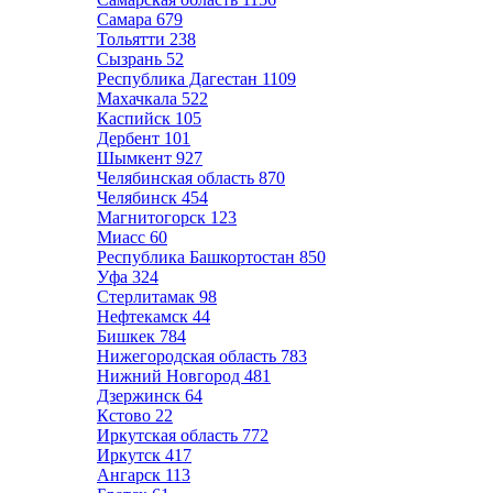
Самара
679
Тольятти
238
Сызрань
52
Республика Дагестан
1109
Махачкала
522
Каспийск
105
Дербент
101
Шымкент
927
Челябинская область
870
Челябинск
454
Магнитогорск
123
Миасс
60
Республика Башкортостан
850
Уфа
324
Стерлитамак
98
Нефтекамск
44
Бишкек
784
Нижегородская область
783
Нижний Новгород
481
Дзержинск
64
Кстово
22
Иркутская область
772
Иркутск
417
Ангарск
113