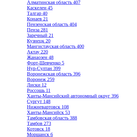
Алматинская область
407
Каскелен
45
Талгар
40
Конаев
21
Пензенская область
404
Пенза
281
Заречный
21
Кузнецк
20
Мангистауская область
400
Актау
220
Жанаозен
48
Форт-Шевченко
5
Нур-Султан
399
Воронежская область
396
Воронеж
259
Лиски
12
Россошь
11
Ханты-Мансийский автономный округ
396
Сургут
148
Нижневартовск
108
Ханты-Мансийск
53
Тамбовская область
388
Тамбов
273
Котовск
18
Моршанск
6