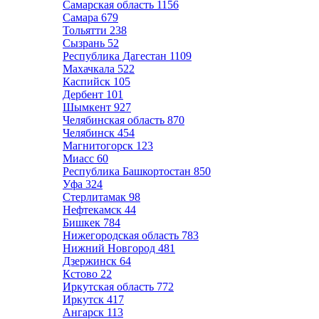
Самарская область
1156
Самара
679
Тольятти
238
Сызрань
52
Республика Дагестан
1109
Махачкала
522
Каспийск
105
Дербент
101
Шымкент
927
Челябинская область
870
Челябинск
454
Магнитогорск
123
Миасс
60
Республика Башкортостан
850
Уфа
324
Стерлитамак
98
Нефтекамск
44
Бишкек
784
Нижегородская область
783
Нижний Новгород
481
Дзержинск
64
Кстово
22
Иркутская область
772
Иркутск
417
Ангарск
113