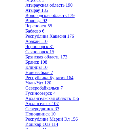
Атырауская область
190
Атырау
185
Вологодская область
179
Вологда
92
Череповец
55
Бабаево
6
Республика Хакасия
176
Абакан
110
Черногорск
31
Саяногорск
15
Брянская область
173
Брянск
108
Клинцы
10
Новозыбков
7
Республика Бурятия
164
Улан-Удэ
120
Северобайкальск
7
Гусиноозерск
4
Архангельская область
156
Архангельск
107
Северодвинск
33
Новодвинск
10
Республика Марий Эл
156
Йошкар-Ола
114