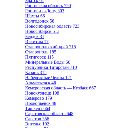
Братск
61
Ростовская область
750
Ростов-на-Дону
303
Шахты
66
Волгодонск
58
Новосибирская область
723
Новосибирск
513
Бердск
31
Искитим
17
Ставропольский край
715
Ставрополь
185
Пятигорск
115
Минеральные Воды
50
Республика Татарстан
710
Казань
315
Набережные Челны
121
Альметьевск
46
Кемеровская область — Кузбасс
667
Новокузнецк
198
Кемерово
179
Прокопьевск
48
Ташкент
664
Саратовская область
648
Саратов
356
Энгельс
102