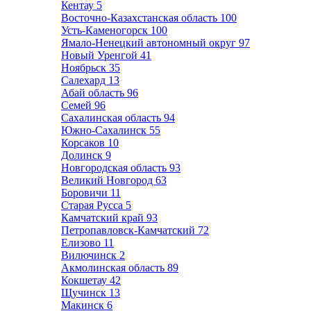
Кентау
5
Восточно-Казахстанская область
100
Усть-Каменогорск
100
Ямало-Ненецкий автономный округ
97
Новый Уренгой
41
Ноябрьск
35
Салехард
13
Абай область
96
Семей
96
Сахалинская область
94
Южно-Сахалинск
55
Корсаков
10
Долинск
9
Новгородская область
93
Великий Новгород
63
Боровичи
11
Старая Русса
5
Камчатский край
93
Петропавловск-Камчатский
72
Елизово
11
Вилючинск
2
Акмолинская область
89
Кокшетау
42
Щучинск
13
Макинск
6