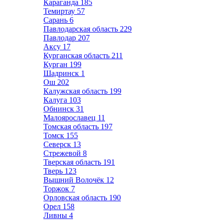
Караганда
185
Темиртау
57
Сарань
6
Павлодарская область
229
Павлодар
207
Аксу
17
Курганская область
211
Курган
199
Шадринск
1
Ош
202
Калужская область
199
Калуга
103
Обнинск
31
Малоярославец
11
Томская область
197
Томск
155
Северск
13
Стрежевой
8
Тверская область
191
Тверь
123
Вышний Волочёк
12
Торжок
7
Орловская область
190
Орел
158
Ливны
4