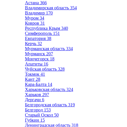
Астана
366
Владимирская область
354
Владимир
170
Муром
34
Ковров
31
Республика Крым
340
Симферополь
151
Евпатория
38
Керчь
32
Мурманская область
334
Мурманск
207
Мончегорск
18
Апатиты
16
Чуйская область
328
Токмок
41
Кант
28
Кара-Балта
14
Харьковская область
324
Харьков
297
Дергачи
6
Белгородская область
319
Белгород
153
Старый Оскол
50
Губкин
15
Ленинградская область
318