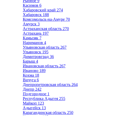
Рыбное
9
Касимов
6
Хабаровский край
274
Хабаровск
188
Комсомольск-на-Амуре
70
Амурск
3
Астраханская область
270
Астрахань
197
Камызяк
7
Нариманов
4
Ульяновская область
267
Ульяновск
195
Димитровград
36
Барыш
4
Ивановская область
267
Иваново
189
Кохма
18
Вичуга
6
Днепропетровская область
264
Днепр
242
Подгородное
1
Республика Адыгея
255
Майкоп
123
Адыгейск
13
Карагандинская область
250