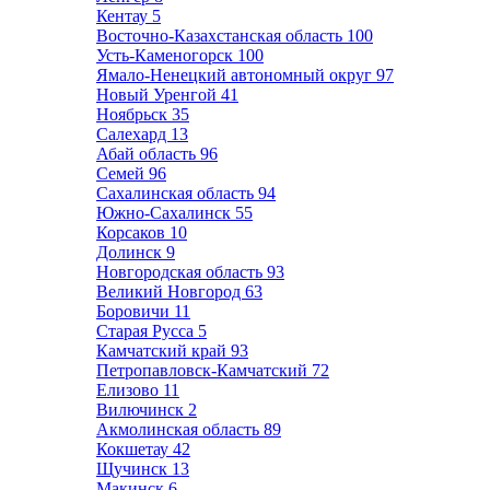
Кентау
5
Восточно-Казахстанская область
100
Усть-Каменогорск
100
Ямало-Ненецкий автономный округ
97
Новый Уренгой
41
Ноябрьск
35
Салехард
13
Абай область
96
Семей
96
Сахалинская область
94
Южно-Сахалинск
55
Корсаков
10
Долинск
9
Новгородская область
93
Великий Новгород
63
Боровичи
11
Старая Русса
5
Камчатский край
93
Петропавловск-Камчатский
72
Елизово
11
Вилючинск
2
Акмолинская область
89
Кокшетау
42
Щучинск
13
Макинск
6