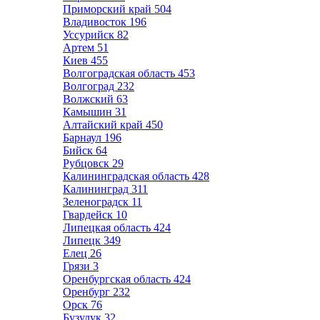
Приморский край
504
Владивосток
196
Уссурийск
82
Артем
51
Киев
455
Волгоградская область
453
Волгоград
232
Волжский
63
Камышин
31
Алтайский край
450
Барнаул
196
Бийск
64
Рубцовск
29
Калининградская область
428
Калининград
311
Зеленоградск
11
Гвардейск
10
Липецкая область
424
Липецк
349
Елец
26
Грязи
3
Оренбургская область
424
Оренбург
232
Орск
76
Бузулук
32