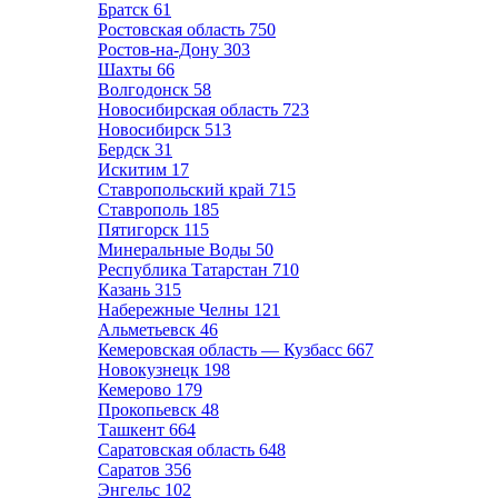
Братск
61
Ростовская область
750
Ростов-на-Дону
303
Шахты
66
Волгодонск
58
Новосибирская область
723
Новосибирск
513
Бердск
31
Искитим
17
Ставропольский край
715
Ставрополь
185
Пятигорск
115
Минеральные Воды
50
Республика Татарстан
710
Казань
315
Набережные Челны
121
Альметьевск
46
Кемеровская область — Кузбасс
667
Новокузнецк
198
Кемерово
179
Прокопьевск
48
Ташкент
664
Саратовская область
648
Саратов
356
Энгельс
102