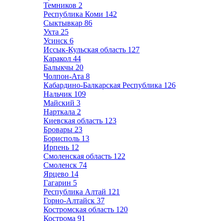
Темников
2
Республика Коми
142
Сыктывкар
86
Ухта
25
Усинск
6
Иссык-Кульская область
127
Каракол
44
Балыкчы
20
Чолпон-Ата
8
Кабардино-Балкарская Республика
126
Нальчик
109
Майский
3
Нарткала
2
Киевская область
123
Бровары
23
Борисполь
13
Ирпень
12
Смоленская область
122
Смоленск
74
Ярцево
14
Гагарин
5
Республика Алтай
121
Горно-Алтайск
37
Костромская область
120
Кострома
91