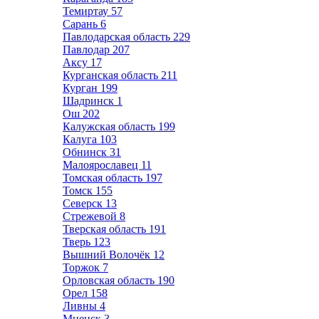
Темиртау
57
Сарань
6
Павлодарская область
229
Павлодар
207
Аксу
17
Курганская область
211
Курган
199
Шадринск
1
Ош
202
Калужская область
199
Калуга
103
Обнинск
31
Малоярославец
11
Томская область
197
Томск
155
Северск
13
Стрежевой
8
Тверская область
191
Тверь
123
Вышний Волочёк
12
Торжок
7
Орловская область
190
Орел
158
Ливны
4
Мценск
3