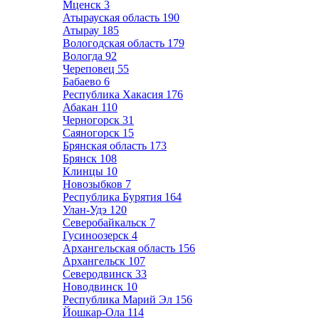
Мценск
3
Атырауская область
190
Атырау
185
Вологодская область
179
Вологда
92
Череповец
55
Бабаево
6
Республика Хакасия
176
Абакан
110
Черногорск
31
Саяногорск
15
Брянская область
173
Брянск
108
Клинцы
10
Новозыбков
7
Республика Бурятия
164
Улан-Удэ
120
Северобайкальск
7
Гусиноозерск
4
Архангельская область
156
Архангельск
107
Северодвинск
33
Новодвинск
10
Республика Марий Эл
156
Йошкар-Ола
114