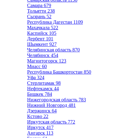
Самара
679
Тольятти
238
Сызрань
52
Республика Дагестан
1109
Махачкала
522
Каспийск
105
Дербент
101
Шымкент
927
Челябинская область
870
Челябинск
454
Магнитогорск
123
Миасс
60
Республика Башкортостан
850
Уфа
324
Стерлитамак
98
Нефтекамск
44
Бишкек
784
Нижегородская область
783
Нижний Новгород
481
Дзержинск
64
Кстово
22
Иркутская область
772
Иркутск
417
Ангарск
113