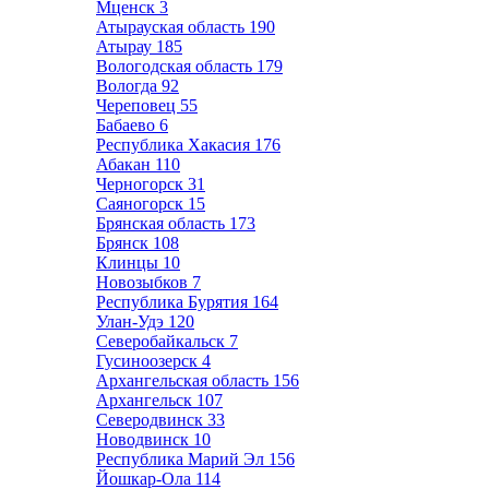
Мценск
3
Атырауская область
190
Атырау
185
Вологодская область
179
Вологда
92
Череповец
55
Бабаево
6
Республика Хакасия
176
Абакан
110
Черногорск
31
Саяногорск
15
Брянская область
173
Брянск
108
Клинцы
10
Новозыбков
7
Республика Бурятия
164
Улан-Удэ
120
Северобайкальск
7
Гусиноозерск
4
Архангельская область
156
Архангельск
107
Северодвинск
33
Новодвинск
10
Республика Марий Эл
156
Йошкар-Ола
114