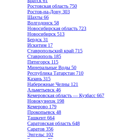
Братск
61
Ростовская область
750
Ростов-на-Дону
303
Шахты
66
Волгодонск
58
Новосибирская область
723
Новосибирск
513
Бердск
31
Искитим
17
Ставропольский край
715
Ставрополь
185
Пятигорск
115
Минеральные Воды
50
Республика Татарстан
710
Казань
315
Набережные Челны
121
Альметьевск
46
Кемеровская область — Кузбасс
667
Новокузнецк
198
Кемерово
179
Прокопьевск
48
Ташкент
664
Саратовская область
648
Саратов
356
Энгельс
102