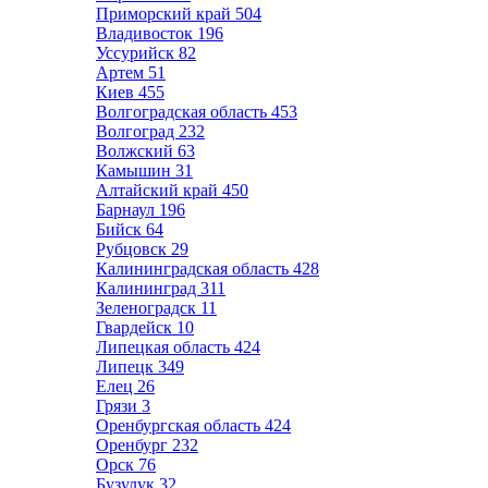
Приморский край
504
Владивосток
196
Уссурийск
82
Артем
51
Киев
455
Волгоградская область
453
Волгоград
232
Волжский
63
Камышин
31
Алтайский край
450
Барнаул
196
Бийск
64
Рубцовск
29
Калининградская область
428
Калининград
311
Зеленоградск
11
Гвардейск
10
Липецкая область
424
Липецк
349
Елец
26
Грязи
3
Оренбургская область
424
Оренбург
232
Орск
76
Бузулук
32