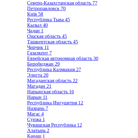
Северо-Казахстанская область
77
Петропавловск
70
Київ
58
Республика Тыва
45
Кызыл
40
Чадан
1
Ошская область
45
Ташкентская область
45
Чирчик
11
Газалкент
7
Еврейская автономная область
30
Биробиджан
29
Республика Калмыкия
27
Элиста
20
Магаданская область
22
Магадан
21
Нарынская область
16
Нарын
11
Республика Ингушетия
12
Назрань
7
Магас
4
Сунжа
1
Чувашская Республика
12
Алатырь
2
Канаш
1