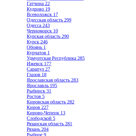
Гатчина
22
Кудрово
19
Всеволожск
17
Одесская область
299
Одесса
243
Черноморск
10
Курская область
290
Курск
246
Обоянь
1
Курчатов
1
Удмуртская Республика
285
Ижевск
177
Сарапул
27
Глазов
18
Ярославская область
283
Ярославль
195
Рыбинск
31
Ростов
5
Кировская область
282
Киров
227
Кирово-Чепецк
13
Слободской
5
Рязанская область
281
Рязань
204
Рыбное
9