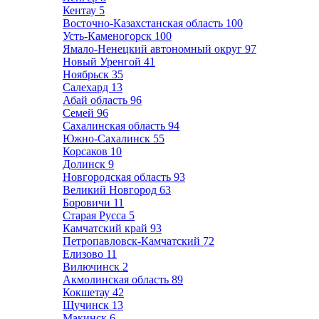
Кентау
5
Восточно-Казахстанская область
100
Усть-Каменогорск
100
Ямало-Ненецкий автономный округ
97
Новый Уренгой
41
Ноябрьск
35
Салехард
13
Абай область
96
Семей
96
Сахалинская область
94
Южно-Сахалинск
55
Корсаков
10
Долинск
9
Новгородская область
93
Великий Новгород
63
Боровичи
11
Старая Русса
5
Камчатский край
93
Петропавловск-Камчатский
72
Елизово
11
Вилючинск
2
Акмолинская область
89
Кокшетау
42
Щучинск
13
Макинск
6