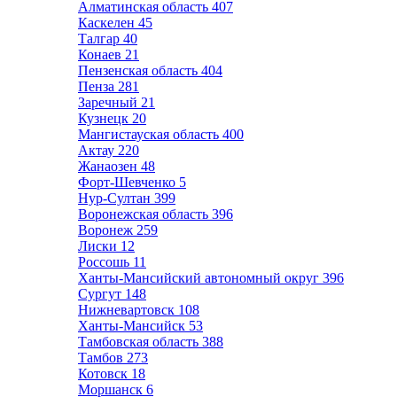
Алматинская область
407
Каскелен
45
Талгар
40
Конаев
21
Пензенская область
404
Пенза
281
Заречный
21
Кузнецк
20
Мангистауская область
400
Актау
220
Жанаозен
48
Форт-Шевченко
5
Нур-Султан
399
Воронежская область
396
Воронеж
259
Лиски
12
Россошь
11
Ханты-Мансийский автономный округ
396
Сургут
148
Нижневартовск
108
Ханты-Мансийск
53
Тамбовская область
388
Тамбов
273
Котовск
18
Моршанск
6