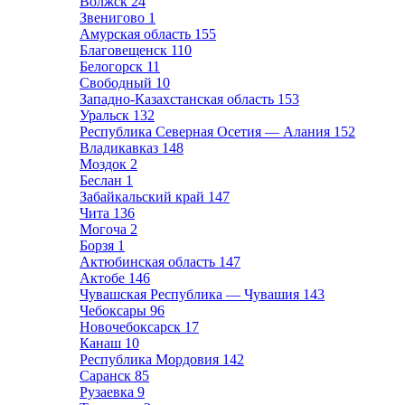
Волжск
24
Звенигово
1
Амурская область
155
Благовещенск
110
Белогорск
11
Свободный
10
Западно-Казахстанская область
153
Уральск
132
Республика Северная Осетия — Алания
152
Владикавказ
148
Моздок
2
Беслан
1
Забайкальский край
147
Чита
136
Могоча
2
Борзя
1
Актюбинская область
147
Актобе
146
Чувашская Республика — Чувашия
143
Чебоксары
96
Новочебоксарск
17
Канаш
10
Республика Мордовия
142
Саранск
85
Рузаевка
9