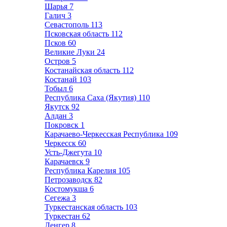
Шарья
7
Галич
3
Севастополь
113
Псковская область
112
Псков
60
Великие Луки
24
Остров
5
Костанайская область
112
Костанай
103
Тобыл
6
Республика Саха (Якутия)
110
Якутск
92
Алдан
3
Покровск
1
Карачаево-Черкесская Республика
109
Черкесск
60
Усть-Джегута
10
Карачаевск
9
Республика Карелия
105
Петрозаводск
82
Костомукша
6
Сегежа
3
Туркестанская область
103
Туркестан
62
Ленгер
8