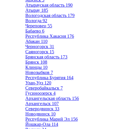
Атырауская область
190
Атырау
185
Вологодская область
179
Вологда
92
Череповец
55
Бабаево
6
Республика Хакасия
176
Абакан
110
Черногорск
31
Саяногорск
15
Брянская область
173
Брянск
108
Клинцы
10
Новозыбков
7
Республика Бурятия
164
Улан-Удэ
120
Северобайкальск
7
Гусиноозерск
4
Архангельская область
156
Архангельск
107
Северодвинск
33
Новодвинск
10
Республика Марий Эл
156
Йошкар-Ола
114