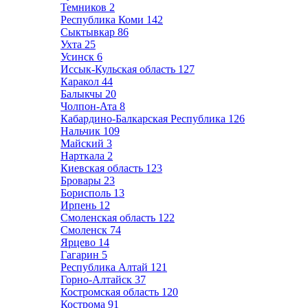
Темников
2
Республика Коми
142
Сыктывкар
86
Ухта
25
Усинск
6
Иссык-Кульская область
127
Каракол
44
Балыкчы
20
Чолпон-Ата
8
Кабардино-Балкарская Республика
126
Нальчик
109
Майский
3
Нарткала
2
Киевская область
123
Бровары
23
Борисполь
13
Ирпень
12
Смоленская область
122
Смоленск
74
Ярцево
14
Гагарин
5
Республика Алтай
121
Горно-Алтайск
37
Костромская область
120
Кострома
91