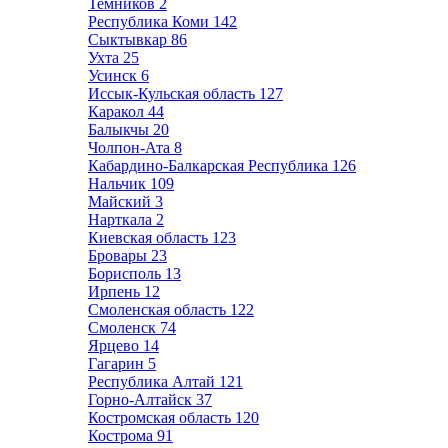
Темников
2
Республика Коми
142
Сыктывкар
86
Ухта
25
Усинск
6
Иссык-Кульская область
127
Каракол
44
Балыкчы
20
Чолпон-Ата
8
Кабардино-Балкарская Республика
126
Нальчик
109
Майский
3
Нарткала
2
Киевская область
123
Бровары
23
Борисполь
13
Ирпень
12
Смоленская область
122
Смоленск
74
Ярцево
14
Гагарин
5
Республика Алтай
121
Горно-Алтайск
37
Костромская область
120
Кострома
91