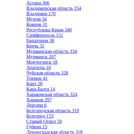
Астана
366
Владимирская область
354
Владимир
170
Муром
34
Ковров
31
Республика Крым
340
Симферополь
151
Евпатория
38
Керчь
32
Мурманская область
334
Мурманск
207
Мончегорск
18
Апатиты
16
Чуйская область
328
Токмок
41
Кант
28
Кара-Балта
14
Харьковская область
324
Харьков
297
Дергачи
6
Белгородская область
319
Белгород
153
Старый Оскол
50
Губкин
15
Ленинградская область
318