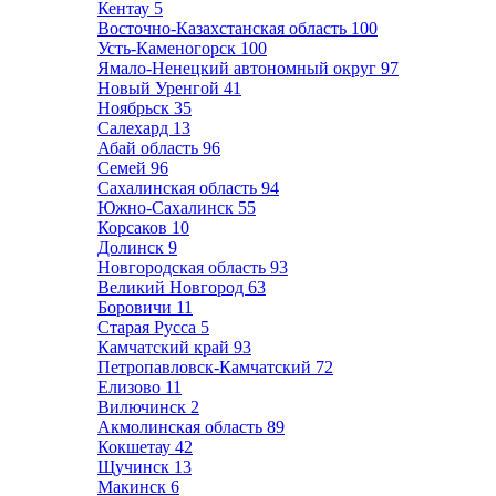
Кентау
5
Восточно-Казахстанская область
100
Усть-Каменогорск
100
Ямало-Ненецкий автономный округ
97
Новый Уренгой
41
Ноябрьск
35
Салехард
13
Абай область
96
Семей
96
Сахалинская область
94
Южно-Сахалинск
55
Корсаков
10
Долинск
9
Новгородская область
93
Великий Новгород
63
Боровичи
11
Старая Русса
5
Камчатский край
93
Петропавловск-Камчатский
72
Елизово
11
Вилючинск
2
Акмолинская область
89
Кокшетау
42
Щучинск
13
Макинск
6