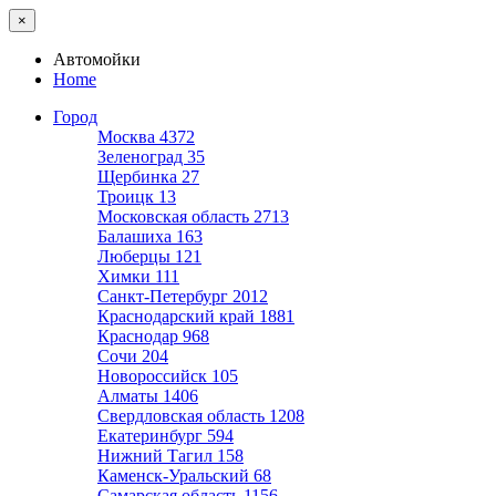
×
Автомойки
Home
Город
Москва
4372
Зеленоград
35
Щербинка
27
Троицк
13
Московская область
2713
Балашиха
163
Люберцы
121
Химки
111
Санкт-Петербург
2012
Краснодарский край
1881
Краснодар
968
Сочи
204
Новороссийск
105
Алматы
1406
Свердловская область
1208
Екатеринбург
594
Нижний Тагил
158
Каменск-Уральский
68
Самарская область
1156