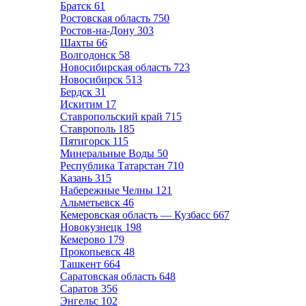
Братск
61
Ростовская область
750
Ростов-на-Дону
303
Шахты
66
Волгодонск
58
Новосибирская область
723
Новосибирск
513
Бердск
31
Искитим
17
Ставропольский край
715
Ставрополь
185
Пятигорск
115
Минеральные Воды
50
Республика Татарстан
710
Казань
315
Набережные Челны
121
Альметьевск
46
Кемеровская область — Кузбасс
667
Новокузнецк
198
Кемерово
179
Прокопьевск
48
Ташкент
664
Саратовская область
648
Саратов
356
Энгельс
102