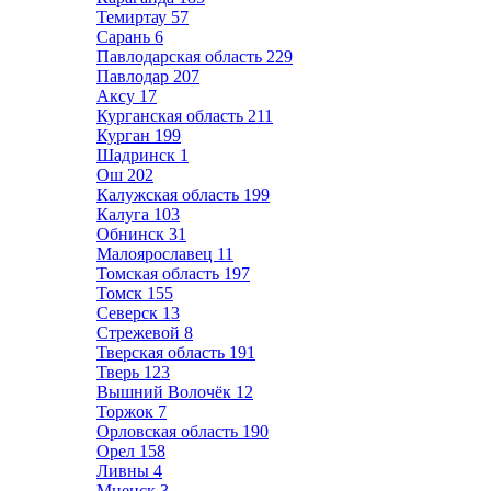
Темиртау
57
Сарань
6
Павлодарская область
229
Павлодар
207
Аксу
17
Курганская область
211
Курган
199
Шадринск
1
Ош
202
Калужская область
199
Калуга
103
Обнинск
31
Малоярославец
11
Томская область
197
Томск
155
Северск
13
Стрежевой
8
Тверская область
191
Тверь
123
Вышний Волочёк
12
Торжок
7
Орловская область
190
Орел
158
Ливны
4
Мценск
3