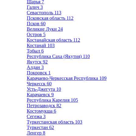
Шарья
7
Галич
3
Севастополь
113
Псковская область
112
Псков
60
Великие Луки
24
Остров
5
Костанайская область
112
Костанай
103
Тобыл
6
Республика Саха (Якутия)
110
Якутск
92
Алдан
3
Покровск
1
Карачаево-Черкесская Республика
109
Черкесск
60
Усть-Джегута
10
Карачаевск
9
Республика Карелия
105
Петрозаводск
82
Костомукша
6
Сегежа
3
Туркестанская область
103
Туркестан
62
Ленгер
8