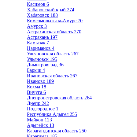
Касимов
6
Хабаровский край
274
Хабаровск
188
Комсомольск-на-Амуре
70
Амурск
3
Астраханская область
270
Астрахань
197
Камызяк
7
Нариманов
4
Ульяновская область
267
Ульяновск
195
Димитровград
36
Барыш
4
Ивановская область
267
Иваново
189
Кохма
18
Вичуга
6
Днепропетровская область
264
Днепр
242
Подгородное
1
Республика Адыгея
255
Майкоп
123
Адыгейск
13
Карагандинская область
250
Караганда
185