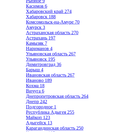
Рыбное
9
Касимов
6
Хабаровский край
274
Хабаровск
188
Комсомольск-на-Амуре
70
Амурск
3
Астраханская область
270
Астрахань
197
Камызяк
7
Нариманов
4
Ульяновская область
267
Ульяновск
195
Димитровград
36
Барыш
4
Ивановская область
267
Иваново
189
Кохма
18
Вичуга
6
Днепропетровская область
264
Днепр
242
Подгородное
1
Республика Адыгея
255
Майкоп
123
Адыгейск
13
Карагандинская область
250