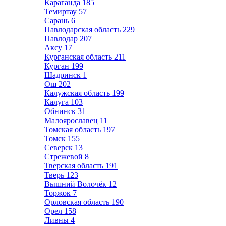
Караганда
185
Темиртау
57
Сарань
6
Павлодарская область
229
Павлодар
207
Аксу
17
Курганская область
211
Курган
199
Шадринск
1
Ош
202
Калужская область
199
Калуга
103
Обнинск
31
Малоярославец
11
Томская область
197
Томск
155
Северск
13
Стрежевой
8
Тверская область
191
Тверь
123
Вышний Волочёк
12
Торжок
7
Орловская область
190
Орел
158
Ливны
4