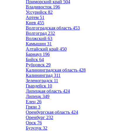
Приморский край
504
Владивосток
196
Уссурийск
82
Артем
51
Киев
455
Волгоградская область
453
Волгоград
232
Волжский
63
Камышин
31
Алтайский край
450
Барнаул
196
Бийск
64
Рубцовск
29
Калининградская область
428
Калининград
311
Зеленоградск
11
Гвардейск
10
Липецкая область
424
Липецк
349
Елец
26
Грязи
3
Оренбургская область
424
Оренбург
232
Орск
76
Бузулук
32