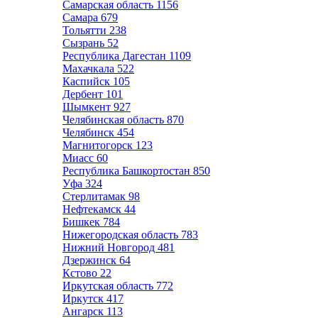
Самарская область
1156
Самара
679
Тольятти
238
Сызрань
52
Республика Дагестан
1109
Махачкала
522
Каспийск
105
Дербент
101
Шымкент
927
Челябинская область
870
Челябинск
454
Магнитогорск
123
Миасс
60
Республика Башкортостан
850
Уфа
324
Стерлитамак
98
Нефтекамск
44
Бишкек
784
Нижегородская область
783
Нижний Новгород
481
Дзержинск
64
Кстово
22
Иркутская область
772
Иркутск
417
Ангарск
113