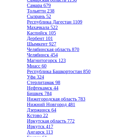
Самара
679
Тольятти
238
Сызрань
52
Республика Дагестан
1109
Махачкала
522
Каспийск
105
Дербент
101
Шымкент
927
Челябинская область
870
Челябинск
454
Магнитогорск
123
Миасс
60
Республика Башкортостан
850
Уфа
324
Стерлитамак
98
Нефтекамск
44
Бишкек
784
Нижегородская область
783
Нижний Новгород
481
Дзержинск
64
Кстово
22
Иркутская область
772
Иркутск
417
Ангарск
113