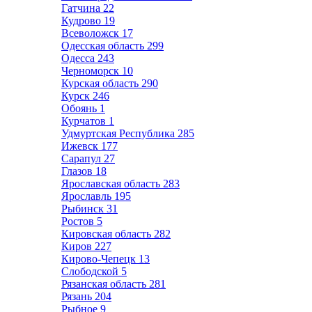
Гатчина
22
Кудрово
19
Всеволожск
17
Одесская область
299
Одесса
243
Черноморск
10
Курская область
290
Курск
246
Обоянь
1
Курчатов
1
Удмуртская Республика
285
Ижевск
177
Сарапул
27
Глазов
18
Ярославская область
283
Ярославль
195
Рыбинск
31
Ростов
5
Кировская область
282
Киров
227
Кирово-Чепецк
13
Слободской
5
Рязанская область
281
Рязань
204
Рыбное
9