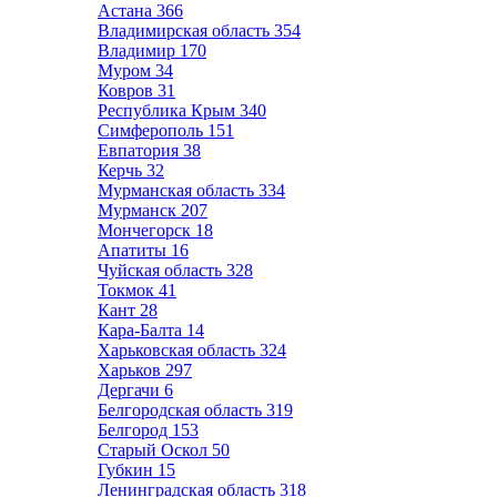
Астана
366
Владимирская область
354
Владимир
170
Муром
34
Ковров
31
Республика Крым
340
Симферополь
151
Евпатория
38
Керчь
32
Мурманская область
334
Мурманск
207
Мончегорск
18
Апатиты
16
Чуйская область
328
Токмок
41
Кант
28
Кара-Балта
14
Харьковская область
324
Харьков
297
Дергачи
6
Белгородская область
319
Белгород
153
Старый Оскол
50
Губкин
15
Ленинградская область
318