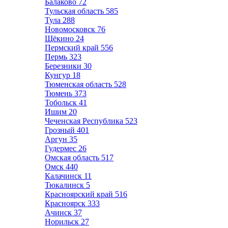
Балаково
72
Тульская область
585
Тула
288
Новомосковск
76
Щёкино
24
Пермский край
556
Пермь
323
Березники
30
Кунгур
18
Тюменская область
528
Тюмень
373
Тобольск
41
Ишим
20
Чеченская Республика
523
Грозный
401
Аргун
35
Гудермес
26
Омская область
517
Омск
440
Калачинск
11
Тюкалинск
5
Красноярский край
516
Красноярск
333
Ачинск
37
Норильск
27