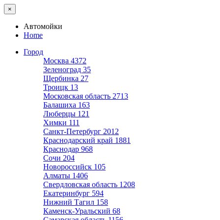
×
Автомойки
Home
Город
Москва
4372
Зеленоград
35
Щербинка
27
Троицк
13
Московская область
2713
Балашиха
163
Люберцы
121
Химки
111
Санкт-Петербург
2012
Краснодарский край
1881
Краснодар
968
Сочи
204
Новороссийск
105
Алматы
1406
Свердловская область
1208
Екатеринбург
594
Нижний Тагил
158
Каменск-Уральский
68
Самарская область
1156