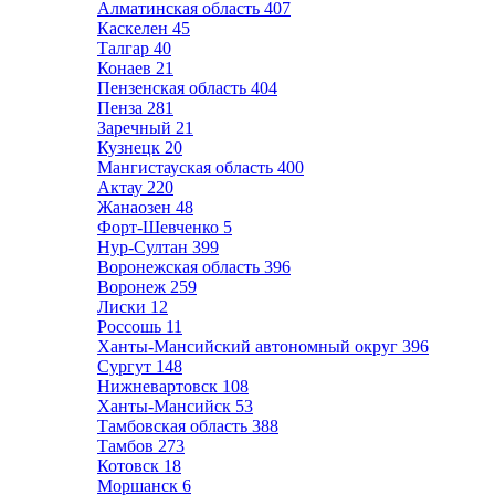
Алматинская область
407
Каскелен
45
Талгар
40
Конаев
21
Пензенская область
404
Пенза
281
Заречный
21
Кузнецк
20
Мангистауская область
400
Актау
220
Жанаозен
48
Форт-Шевченко
5
Нур-Султан
399
Воронежская область
396
Воронеж
259
Лиски
12
Россошь
11
Ханты-Мансийский автономный округ
396
Сургут
148
Нижневартовск
108
Ханты-Мансийск
53
Тамбовская область
388
Тамбов
273
Котовск
18
Моршанск
6