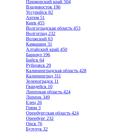
Приморский край
504
Владивосток
196
Уссурийск
82
Артем
51
Киев
455
Волгоградская область
453
Волгоград
232
Волжский
63
Камышин
31
Алтайский край
450
Барнаул
196
Бийск
64
Рубцовск
29
Калининградская область
428
Калининград
311
Зеленоградск
11
Гвардейск
10
Липецкая область
424
Липецк
349
Елец
26
Грязи
3
Оренбургская область
424
Оренбург
232
Орск
76
Бузулук
32